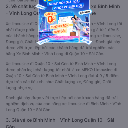
2. Về chất lượng, review, đánh giá nhà xe Bình Minh
- Vĩnh Long Quận 10 - Sài Gòn limousine
Xe limousine đi Quận 10 - Sài Gòn từ Bình Minh - Vĩnh Long tốt
nhất được phân loại chất lượng dựa trên đánh giá từ 1 đến 5
của khách hàng với các tiêu chí như: Chất lượng xe limousine,
Đúng giờ, Chất lượng phục vụ trên
Vexere.com
. Đánh giá này
được viết trực tiếp bởi các khách hàng đã trải nghiệm các
hãng Xe Bình Minh - Vĩnh Long đi Quận 10 - Sài Gòn.
Xe limousine đi Quận 10 - Sài Gòn từ Bình Minh - Vĩnh Long
được phân loại chất lượng tốt nhất là xe MEKO Limousine đi
Quận 10 - Sài Gòn từ Bình Minh - Vĩnh Long đạt 4.9 / 5 điểm
dựa trên các tiêu chí như: Chất lượng xe, Đúng giờ, Chất
lượng phục vụ.
Đánh giá này được viết trực tiếp bởi các khách hàng đã trải
nghiệm dịch vụ của các hãng xe limousine đi Bình Minh - Vĩnh
Long Quận 10 - Sài Gòn .
3. Giá vé xe Bình Minh - Vĩnh Long Quận 10 - Sài
Gòn