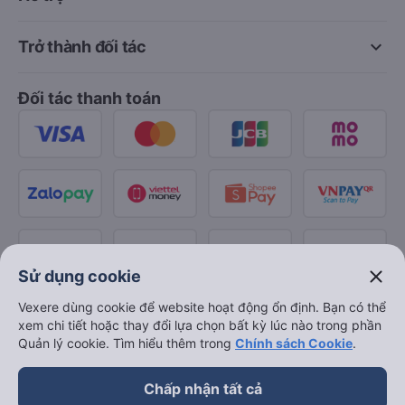
keyboard_arrow_down
Trở thành đối tác
Đối tác thanh toán
close
Sử dụng cookie
Vexere dùng cookie để website hoạt động ổn định. Bạn có thể
xem chi tiết hoặc thay đổi lựa chọn bất kỳ lúc nào trong phần
Quản lý cookie. Tìm hiểu thêm trong
Chính sách Cookie
.
Chấp nhận tất cả