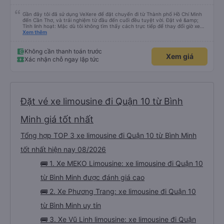
Gần đây tôi đã sử dụng VeXere để đặt chuyến đi từ Thành phố Hồ Chí Minh
đến Cần Thơ, và trải nghiệm từ đầu đến cuối đều tuyệt vời. Đặt vé &amp;
Tính linh hoạt: Mặc dù tôi không tìm thấy cách trực tiếp để thay đổi giờ xe
buýt ban đầu trong ứng dụng, nhưng quá trình hủy và đặt lại vé rất suôn sẻ.
Xem thêm
Tôi đã có thể nhanh chóng hủy vé ban đầu và đặt vé mới cho thời gian khác
mà không gặp bất kỳ rắc rối nào. Phương tiện di chuyển: MEKO Limousine
Tôi rất khuyên bạn nên chọn MEKO Limousine. Đây là lý do: • Đúng giờ: Xe
Không cần thanh toán trước
Xem giá
buýt khởi hành đúng giờ. • Thoải mái sang trọng: Nội thất cực kỳ cao cấp,
Xác nhận chỗ ngay lập tức
với ghế ngồi rộng rãi, êm ái có chức năng massage giúp chuyến đi rất thư
giãn. • Tiện nghi: Mọi thứ bạn cần đều có sẵn - điều hòa mạnh, Wi-Fi ổn định
và bộ sạc điện thoại ở mỗi chỗ ngồi. • Tốc độ: Chuyến đi êm ái và nhanh
chóng đến bất ngờ. Dịch vụ xuất sắc Nhân viên vô cùng thân thiện và hữu
ích trong suốt chuyến đi. Một điểm cộng lớn là dịch vụ đưa đón miễn phí khi
đến nơi; họ chuyển chúng tôi sang một xe buýt nhỏ hơn và đưa chúng tôi
đến tận cửa khách sạn. Tóm lại: Nếu bạn đi tuyến đường này, hãy sử dụng
Đặt vé xe limousine đi Quận 10 từ Bình
VeXere và đặt xe limousine MEKO. Dịch vụ tuyệt vời và sự thoải mái thì
không gì sánh bằng!
Minh giá tốt nhất
Tổng hợp TOP 3 xe limousine đi Quận 10 từ Bình Minh
tốt nhất hiện nay 08/2026
🚌 1. Xe MEKO Limousine: xe limousine đi Quận 10
từ Bình Minh được đánh giá cao
🚌 2. Xe Phương Trang: xe limousine đi Quận 10
từ Bình Minh uy tín
🚌 3. Xe Vũ Linh limousine: xe limousine đi Quận