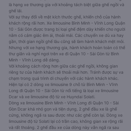
là hạng xe thương gia với khoảng tách biệt giữa ghế ngồi và
ghế lái.
Với sự thay đổi về mặt kích thước ghế, khiến chỗ của hành
khách rộng rãi hơn. Xe limousine Bình Minh - Vĩnh Long Quận
10 - Sài Gòn được trang bị loại ghế đệm dày khiến cho người
nằm có cảm giác êm ái, thoải mái. Các chuyến xe dù xa hay
gần, thời gian ngồi ghế lâu cũng sẽ làm hành khách mệt mỏi.
Nhưng với xe hạng thương gia, hành khách hoàn toàn có thể
thư giãn và nghỉ ngơi trên xe đi Quận 10 - Sài Gòn từ Bình
Minh - Vĩnh Long dễ dàng.
Với khoảng cách rộng hơn giữa các ghế ngồi, không gian
riêng tư của hành khách sẽ thoải mái hơn. Tránh được sự va
chạm trong quá trình di chuyển với các hành khách khác.
Hiện tại có 2 dòng xe limousine 9 chỗ từ Bình Minh - Vĩnh
Long đi Quận 10 - Sài Gòn từ nổi tiếng là loại xe limousine
Dcar và xe limousine độ từ xe Huyndai Solati.
Dòng xe limousine Bình Minh - Vĩnh Long đi Quận 10 - Sài
Gòn Dcar khá nhỏ gọn và tiện dụng, 2 ghế đầu xe là ghế
cứng, không ngã ra sau được như các ghế còn lại. Dòng xe
limousine độ từ Solati lại có trần cao, không gian xe rộng rãi
và rất thoáng. 2 ghế đầu xe của dòng này vẫn ngã ra sau