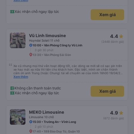
please display the Wi-Fi password clearly inside the cabin for convenience. I
Xem thêm
would definitely ride with them again! -------------- ​ Xe chất lượng tốt và
tài xế lái xe rất an toàn. Để dịch vụ hoàn hảo hơn, tôi góp ý nhà xe nên có
quy định rõ ràng về việc giữ im lặng (tắt âm thanh điện thoại) vào ban đêm
Xác nhận chỗ ngay lập tức
Xem giá
để tránh làm phiền hành khách khác ngủ. Ngoài ra, nhà xe nên dán sẵn mật
khẩu Wi-Fi trong xe để hành khách dễ dàng sử dụng. Tôi vẫn sẽ tiếp tục ủng
hộ nhà xe trong tương lai!
Vũ Linh limousine
4.4
Huyndai Solati 11 chỗ
(2448 đánh giá)
10:00 • Văn Phòng Công ty Vũ Linh
3 giờ 30 phút
13:30 • Văn Phòng Sài Gòn
Xe cũ nhưng mọi thứ vẫn hoạt động tốt, các dòng xe mới sẽ có sạc pin trên
xe hay mát xa nữa thì tiện cho khách hơn. Đặc biệt, mình xin chân thành
cảm ơn anh Trung (hoặc Chung) tài xế chuyến xe của mình 16h00 19/04/26
đã nhiệt tình giúp đỡ mình nhận lại điện thoại và ví bỏ quên ở văn phòng Cao
Xem thêm
Thắng, cả các bạn nhân viên văn phòng 2 phía Sài Gòn và Cần Thơ. Kiểu
giúp đỡ nhiệt thành, chân chất chứ không làm hời hợt. 11h đêm khi nhận lại,
đồ của mình được đựng trong hộp, bọc kĩ, chống sốc, có dán nhãn đàng
Không cần thanh toán trước
Xem giá
hoàng. Rất cảm kích điều này.
Xác nhận chỗ ngay lập tức
MEKO Limousine
4.9
Limousine 10 chỗ
(672 đánh giá)
15:30 • Trường An – Vĩnh Long
2 giờ 10 phút
17:40 • 189 Đào Duy Từ, Quận 10