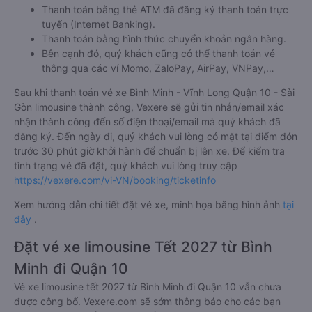
Thanh toán bằng thẻ ATM đã đăng ký thanh toán trực
tuyến (Internet Banking).
Thanh toán bằng hình thức chuyển khoản ngân hàng.
Bên cạnh đó, quý khách cũng có thể thanh toán vé
thông qua các ví Momo, ZaloPay, AirPay, VNPay,…
Sau khi thanh toán vé xe Bình Minh - Vĩnh Long Quận 10 - Sài
Gòn limousine thành công, Vexere sẽ gửi tin nhắn/email xác
nhận thành công đến số điện thoại/email mà quý khách đã
đăng ký. Đến ngày đi, quý khách vui lòng có mặt tại điểm đón
trước 30 phút giờ khởi hành để chuẩn bị lên xe. Để kiểm tra
tình trạng vé đã đặt, quý khách vui lòng truy cập
https://vexere.com/vi-VN/booking/ticketinfo
Xem hướng dẫn chi tiết đặt vé xe, minh họa bằng hình ảnh
tại
đây
.
Đặt vé xe limousine Tết 2027 từ Bình
Minh đi Quận 10
Vé xe limousine tết 2027 từ Bình Minh đi Quận 10 vẫn chưa
được công bố. Vexere.com sẽ sớm thông báo cho các bạn