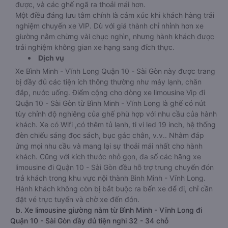
được, và các ghế ngã ra thoải mái hơn.
Một điều đáng lưu tâm chính là cảm xúc khi khách hàng trải
nghiệm chuyến xe VIP. Dù với giá thành chỉ nhỉnh hơn xe
giường nằm chừng vài chục nghìn, nhưng hành khách được
trải nghiệm không gian xe hạng sang đích thực.
Dịch vụ
Xe Bình Minh - Vĩnh Long Quận 10 - Sài Gòn này được trang
bị đầy đủ các tiện ích thông thường như máy lạnh, chăn
đắp, nước uống. Điểm cộng cho dòng xe limousine Vip đi
Quận 10 - Sài Gòn từ Bình Minh - Vĩnh Long là ghế có nút
tùy chỉnh độ nghiêng của ghế phù hợp với nhu cầu của hành
khách. Xe có Wifi ,có thêm tủ lạnh, ti vi led 19 inch, hệ thống
đèn chiếu sáng đọc sách, bục gác chân, v.v.. Nhằm đáp
ứng mọi nhu cầu và mang lại sự thoải mái nhất cho hành
khách. Cũng với kích thước nhỏ gọn, đa số các hãng xe
limousine đi Quận 10 - Sài Gòn đều hỗ trợ trung chuyển đón
trả khách trong khu vực nội thành Bình Minh - Vĩnh Long.
Hành khách không còn bị bắt buộc ra bến xe để đi, chỉ cần
đặt vé trực tuyến và chờ xe đến đón.
b. Xe limousine giường nằm từ Bình Minh - Vĩnh Long đi
Quận 10 - Sài Gòn đầy đủ tiện nghi 32 - 34 chỗ