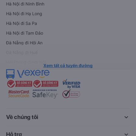
Hà Nội đi Ninh Bình
Hà Nội đi Hạ Long
Hà Nội đi Sa Pa
Hà Nội đi Tam Đảo
Đà Nẵng đi Hội An
Đà Nẵng đi Huế
Hải Phòng đi Hà Nội
Xem tất cả tuyến đường
keyboard_arrow_down
Về chúng tôi
keyboard_arrow_down
Hỗ trợ