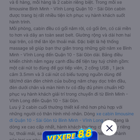
và 6 hàng, mỗi hàng là 2 cabin riêng biệt. Trong mỗi xe
limousine Bình Minh - Vĩnh Long Quận 10 - Sài Gòn cabin
được trang bị rất nhiều tiện ích phục vụ hành khách suốt
hành trình.
Mỗi phòng, cabin đều có gối nằm rời, có gối ôm, có cái mền
to hơn và dây an toàn seat belt. Giường rộng và dài hơn hai
loại trên, có thể lăn lộn thoải mái. Đặc biệt là hệ thống
massage sẽ giúp bạn thư giãn trong những giờ nằm xe Bình
Minh - Vĩnh Long đến Quận 10 - Sài Gòn dài. Bảng điều
khiển chính nằm ngay cạnh đầu để tiện tay tuỳ chỉnh gồm:
một cái nút to đùng để gọi tiếp viên, 2 cổng USB , 1 jack
cắm 3.5mm và 3 cái nút có biểu tượng nguồn dùng để
tắt/mở dàn đèn chính của buồng nằm chạy dọc trên đầu,
đèn dưới chân và màn hình tv có đầy đủ phim chuẩn HD
phục vụ hành khách giải trí trong chuyến đi từ Bình Minh -
Vĩnh Long đến Quận 10 - Sài Gòn.
Lưu ý 2 cabin cuối thường thiết kế nhỏ hơn phù hợp với
những người có thân hình nhỏ nhắn. Dòng
xe cabin limousine
đi Quận 10 - Sài Gòn từ Bình Minh - Vĩnh Long
này đang là
dòng xe cao cấp nhất, hành khách thường chọn vì sự riêng
tư, thoải mái, sang trọng và tiện nghi. Tất nhiên giá thành
của loại xe này sẽ cao hơn các loại khác.