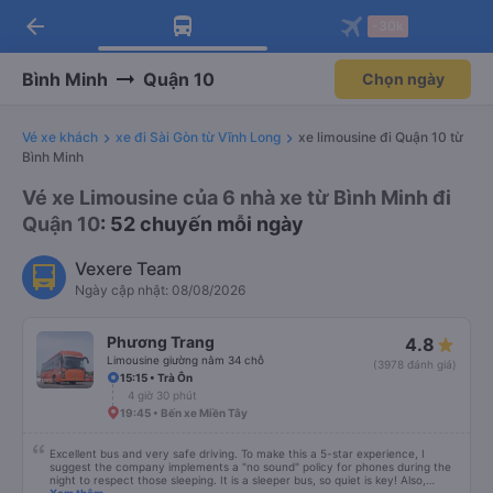
arrow_back
Tải app Vexere ngay!
Tải app Vexere
-30k
Mở app
Mở app
Nhận ưu đãi thành viên độc
-30k/ghế khi đặt vé máy bay qua
quyền
app
Bình Minh
Quận 10
Chọn ngày
Vé xe khách
xe đi Sài Gòn từ Vĩnh Long
xe limousine đi Quận 10 từ
Bình Minh
Vé xe Limousine của 6 nhà xe từ Bình Minh đi
Quận 10
: 52 chuyến mỗi ngày
Vexere Team
Ngày cập nhật: 08/08/2026
Phương Trang
4.8
Limousine giường nằm 34 chỗ
(3978 đánh giá)
15:15 • Trà Ôn
4 giờ 30 phút
19:45 • Bến xe Miền Tây
Excellent bus and very safe driving. To make this a 5-star experience, I
suggest the company implements a "no sound" policy for phones during the
night to respect those sleeping. It is a sleeper bus, so quiet is key! Also,