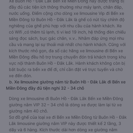
Xe Buôn Hồ - Đắk Lắk Bến xe Miền Đông này được trang bị
đầy đủ các tiện ích thông thường như máy lạnh, chăn đắp,
nước uống. Điểm cộng cho dòng xe limousine Vip đi Bến xe
Miền Đông từ Buôn Hồ - Đắk Lắk là ghế có nút tùy chỉnh độ
nghiêng của ghế phù hợp với nhu cầu của hành khách. Xe
có Wifi ,có thêm tủ lạnh, ti vi led 19 inch, hệ thống đèn chiếu
sáng đọc sách, bục gác chân, v.v.. Nhằm đáp ứng mọi nhu
cầu và mang lại sự thoải mái nhất cho hành khách. Cũng với
kích thước nhỏ gọn, đa số các hãng xe limousine đi Bến xe
Miền Đông đều hỗ trợ trung chuyển đón trả khách trong khu
vực nội thành Buôn Hồ - Đắk Lắk. Hành khách không còn bị
bắt buộc ra bến xe để đi, chỉ cần đặt vé trực tuyến và chờ
xe đến đón.
b. Xe limousine giường nằm từ Buôn Hồ - Đắk Lắk đi Bến xe
Miền Đông đầy đủ tiện nghi 32 - 34 chỗ
Dòng xe limousine đi Buôn Hồ - Đắk Lắk Bến xe Miền Đông
giường nằm VIP 32 – 34 chỗ là dòng xe được làm lại từ xe
giường nằm 40 chỗ.
Sơ đồ ghế của loại xe đi Bến xe Miền Đông từ Buôn Hồ - Đắk
Lắk limousine giường nằm VIP này được thiết kế 2 tầng, 3
dãy và 6 hàng. Kích thước dài hơn dòng xe giường nằm