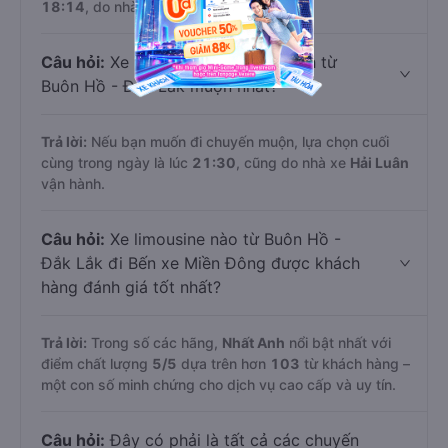
18:14
, do nhà xe
Hải Luân
khai thác.
Câu hỏi:
Xe limousine nào khởi hành từ
Buôn Hồ - Đắk Lắk muộn nhất?
Trả lời:
Nếu bạn muốn đi chuyến muộn, lựa chọn cuối
cùng trong ngày là lúc
21:30
, cũng do nhà xe
Hải Luân
vận hành.
Câu hỏi:
Xe limousine nào từ Buôn Hồ -
Đắk Lắk đi Bến xe Miền Đông được khách
hàng đánh giá tốt nhất?
Trả lời:
Trong số các hãng,
Nhất Anh
nổi bật nhất với
điểm chất lượng
5
/5
dựa trên hơn
103
từ khách hàng –
một con số minh chứng cho dịch vụ cao cấp và uy tín.
Câu hỏi:
Đây có phải là tất cả các chuyến