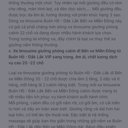
thông thường một chút. Tuy nhiên tại mỗi giường đều có rèm
che riêng, màn hình led, và đèn đọc sách,…. Mỗi giường đều
được bọc da êm ái, tương đương với phân khúc hạng 3 sao.
Dòng xe limousine Buôn Hồ - Đắk Lắk Bến xe Miền Đông này
có giá cả phải chăng hơn dòng xe limousine giường phòng
cabin 22 chỗ và đang được nhiều hành khách lựa chọn.
Trong tương lai không xa, đây chính là loại xe thay thế xe
giường nằm thông thường.
c. Xe limousine giường phòng cabin đi Bến xe Miền Đông từ
Buôn Hồ - Đắk Lắk VIP sang trọng, êm ái, chất lượng dịch
vụ cao 20 -22 chỗ
Loại xe limousine giường phòng từ Buôn Hồ - Đắk Lắk đi Bến
xe Miền Đông 20 - 22 chỗ được chia làm 2 tầng, 2 dãy và 6
hàng, mỗi hàng là 2 cabin riêng biệt. Trong mỗi xe limousine
Buôn Hồ - Đắk Lắk Bến xe Miền Đông cabin được trang bị
rất nhiều tiện ích phục vụ hành khách suốt hành trình.
Mỗi phòng, cabin đều có gối nằm rời, có gối ôm, có cái mền
to hơn và dây an toàn seat belt. Giường rộng và dài hơn hai
loại trên, có thể lăn lộn thoải mái. Đặc biệt là hệ thống
massage sẽ giúp bạn thư giãn trong những giờ nằm xe Buôn
Hồ - Đắk Lắk đến Bến xe Miền Đông dài. Bảng điều khiển