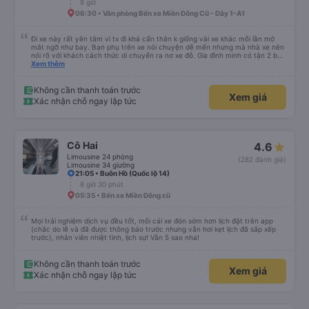
8 giờ
06:30 • Văn phòng Bến xe Miền Đông Cũ - Dãy 1-A1
Đi xe này rất yên tâm vì tx đi khá cẩn thân k giống vài xe khác mỗi lần mở
mắt ngỡ như bay. Bạn phụ trên xe nói chuyện dễ mến nhưng mà nhà xe nên
nói rõ với khách cách thức di chuyển ra nơ xe đỗ. Gia đình mình có tận 2 bé
nhỏ tay xách nách mang mà mình bị xoay vòng vòng đi bộ đến khu đỗ xe thì
Xem thêm
chân chảy máo luôn é 🥲 còn lại 10 đỉm
Không cần thanh toán trước
Xem giá
Xác nhận chỗ ngay lập tức
Cô Hai
4.6
Limousine 24 phòng
(282 đánh giá)
Limousine 34 giường
21:05 • Buôn Hồ (Quốc lộ 14)
8 giờ 30 phút
05:35 • Bến xe Miền Đông cũ
Mọi trải nghiệm dịch vụ đều tốt, mỗi cái xe đón sớm hơn lịch đặt trên app
(chắc do lễ và đã được thông báo trước nhưng vẫn hơi kẹt lịch đã sắp xếp
trước), nhân viên nhiệt tình, lịch sự! Vẫn 5 sao nha!
Không cần thanh toán trước
Xem giá
Xác nhận chỗ ngay lập tức