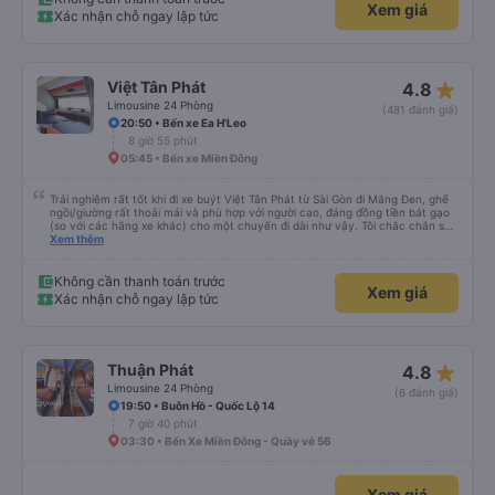
Xem giá
Xác nhận chỗ ngay lập tức
star_rate
Việt Tân Phát
4.8
Limousine 24 Phòng
(481 đánh giá)
20:50 • Bến xe Ea H'Leo
8 giờ 55 phút
05:45 • Bến xe Miền Đông
Trải nghiệm rất tốt khi đi xe buýt Việt Tân Phát từ Sài Gòn đi Măng Đen, ghế
ngồi/giường rất thoải mái và phù hợp với người cao, đáng đồng tiền bát gạo
(so với các hãng xe khác) cho một chuyến đi dài như vậy. Tôi chắc chắn sẽ
sử dụng lại sau.
Xem thêm
Không cần thanh toán trước
Xem giá
Xác nhận chỗ ngay lập tức
star_rate
Thuận Phát
4.8
Limousine 24 Phòng
(6 đánh giá)
19:50 • Buôn Hồ - Quốc Lộ 14
7 giờ 40 phút
03:30 • Bến Xe Miền Đông - Quầy vé 56
Xem giá