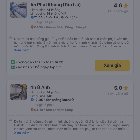
star_rate
An Phát Kbang (Gia Lai)
4.6
Limousine 24 Phòng
(418 đánh giá)
Limousine 34 phòng VIP
21:30 • Buôn Hồ - Quốc Lộ 14
8 giờ 20 phút
05:50 • Bến xe Miền Đông - Cổng 4
Nhà xe ok đón đúng giờ . Tuy nhiên các bác tài và anh lơ khắc phục vấn đề
hạn chế hút thuốc lá trên xe là ok. Vì ko fai hành khách nào cũng dễ chịu với
mùi thuốc hút. Từng là hành khách đi bao nhiêu nhà xe biết là nhà xe tư nhân
, nhưng hãy theo cách vận hành của Phương Trang Busline, từ tổng đài cho
Xem thêm
tới nội quy... Vé có mắc 1 chúc cũng chấp nhận đc..
Không cần thanh toán trước
Xem giá
Xác nhận chỗ ngay lập tức
star_rate
Nhất Anh
5.0
Limousine 24 phòng
(104 đánh giá)
Limousine 34P
19:05 • Văn phòng Buôn Hồ
9 giờ 5 phút
04:10 • Bến xe Miền Đông
Do tính chất công việc nên mình thường xuyên đi đi lại lại giữa Sài gòn và
Đaklak , từ khi đi xe Nhất Anh mình thấy rất thoải mái , xe êm ngủ ngon sáng
lên làm việc rất khoẻ , mình thấy nhiều bạn nói phụ xe còn hút thuốc nhiều ,
mình thấy phụ cũng có hút nhưng các bạn ấy cũng để khói ngay chỗ hut
Xem thêm
mùi để tránh ảnh hưởng đến khách , vì thức khuya nên mình cũng thông