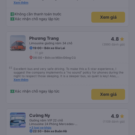
khách hàng hơn nữa
Xem thêm
Không cần thanh toán trước
Xem giá
Xác nhận chỗ ngay lập tức
Phương Trang
4.8
Limousine giường nằm 34 chỗ
(3990 đánh giá)
19:00 • Bến xe Gia Lai
11 giờ
06:00 • Bến xe Miền Đông Cũ
Excellent bus and very safe driving. To make this a 5-star experience, I
suggest the company implements a "no sound" policy for phones during the
night to respect those sleeping. It is a sleeper bus, so quiet is key! Also,
please display the Wi-Fi password clearly inside the cabin for convenience. I
Xem thêm
would definitely ride with them again! -------------- ​ Xe chất lượng tốt và
tài xế lái xe rất an toàn. Để dịch vụ hoàn hảo hơn, tôi góp ý nhà xe nên có
quy định rõ ràng về việc giữ im lặng (tắt âm thanh điện thoại) vào ban đêm
Xác nhận chỗ ngay lập tức
Xem giá
để tránh làm phiền hành khách khác ngủ. Ngoài ra, nhà xe nên dán sẵn mật
khẩu Wi-Fi trong xe để hành khách dễ dàng sử dụng. Tôi vẫn sẽ tiếp tục ủng
hộ nhà xe trong tương lai!
Cường Ny
4.9
Giường nằm VIP 22 chỗ
(1109 đánh giá)
Limousine 24 Phòng Mercedes- Benz
+3 loại xe khác
22:30 • Bến xe Buôn Hồ