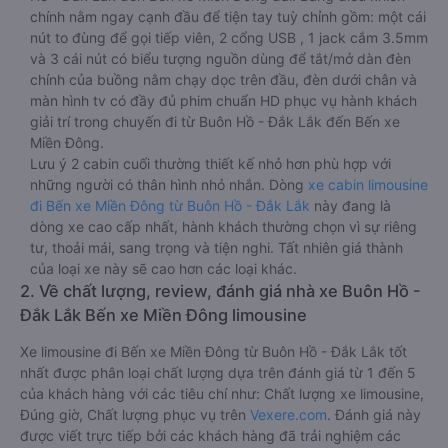
chính nằm ngay cạnh đầu để tiện tay tuỳ chỉnh gồm: một cái
nút to đùng để gọi tiếp viên, 2 cổng USB , 1 jack cắm 3.5mm
và 3 cái nút có biểu tượng nguồn dùng để tắt/mở dàn đèn
chính của buồng nằm chạy dọc trên đầu, đèn dưới chân và
màn hình tv có đầy đủ phim chuẩn HD phục vụ hành khách
giải trí trong chuyến đi từ Buôn Hồ - Đắk Lắk đến Bến xe
Miền Đông.
Lưu ý 2 cabin cuối thường thiết kế nhỏ hơn phù hợp với
những người có thân hình nhỏ nhắn. Dòng
xe cabin limousine
đi Bến xe Miền Đông từ Buôn Hồ - Đắk Lắk
này đang là
dòng xe cao cấp nhất, hành khách thường chọn vì sự riêng
tư, thoải mái, sang trọng và tiện nghi. Tất nhiên giá thành
của loại xe này sẽ cao hơn các loại khác.
2. Về chất lượng, review, đánh giá nhà xe Buôn Hồ -
Đắk Lắk Bến xe Miền Đông limousine
Xe limousine đi Bến xe Miền Đông từ Buôn Hồ - Đắk Lắk tốt
nhất được phân loại chất lượng dựa trên đánh giá từ 1 đến 5
của khách hàng với các tiêu chí như: Chất lượng xe limousine,
Đúng giờ, Chất lượng phục vụ trên
Vexere.com
. Đánh giá này
được viết trực tiếp bởi các khách hàng đã trải nghiệm các