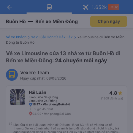
arrow_back
Tải app Vexere ngay!
Tải app Vexere
1.652
k
-30k
Mở app
Mở app
Nhận ưu đãi thành viên độc
-30k/ghế khi đặt vé máy bay qua
quyền
app
Buôn Hồ
Bến xe Miền Đông
Chọn ngày
Vé xe khách
xe đi Sài Gòn từ Đắk Lắk
xe limousine đi Bến xe Miền
Đông từ Buôn Hồ
Vé xe Limousine của 13 nhà xe từ Buôn Hồ đi
Bến xe Miền Đông
: 24 chuyến mỗi ngày
Vexere Team
Ngày cập nhật: 08/08/2026
Hải Luân
4.8
Limousine 34 giường
(1209 đánh giá)
Limousine 24 Phòng
18:17 • Văn phòng Buôn Hồ
9 giờ 45 phút
04:02 • Văn phòng Sài Gòn
Lần đầu đi xe Hải Luân, mình đi từ Buôn Hồ vô SG, tài xế và phụ xe dễ
thương. Xe ko có mùi như 1 số xe mình từng đi, sắp xếp vị trí chính xác, trả
đúng nơi khách đăng kí. Mong nhà xe luôn uy tín và nhiệt tình để có nhiều