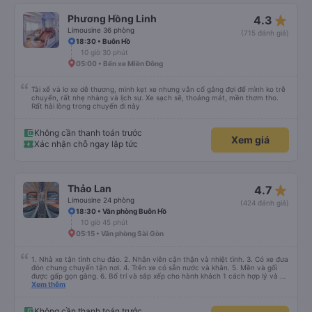
star_rate
Phương Hồng Linh
4.3
Limousine 36 phòng
(715 đánh giá)
18:30 • Buôn Hồ
10 giờ 30 phút
05:00 • Bến xe Miền Đông
Tài xế và lơ xe dễ thương, mình kẹt xe nhưng vẫn cố gắng đợi để mình ko trễ
chuyến, rất nhẹ nhàng và lịch sự. Xe sạch sẽ, thoáng mát, mền thơm tho.
Rất hài lòng trong chuyến đi này
Không cần thanh toán trước
Xem giá
Xác nhận chỗ ngay lập tức
star_rate
Thảo Lan
4.7
Limousine 24 phòng
(424 đánh giá)
18:30 • Văn phòng Buôn Hồ
10 giờ 45 phút
05:15 • Văn phòng Sài Gòn
1. Nhà xe tận tình chu đáo. 2. Nhân viên cận thận và nhiệt tình. 3. Có xe đưa
đón chung chuyến tận nơi. 4. Trên xe có sẵn nước và khăn. 5. Mền và gối
được gấp gọn gàng. 6. Bố trí và sắp xếp cho hành khách 1 cách hợp lý và có
tâm. 7. Giá cả phải chăng phù hợp với túi tiền của học sinh sinh viên và dân
Xem thêm
lao động.
Không cần thanh toán trước