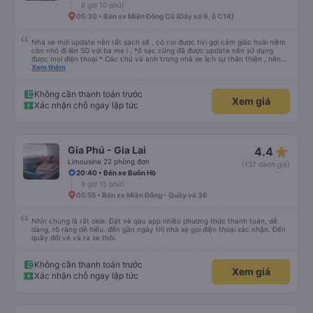
8 giờ 10 phút
05:30 • Bến xe Miền Đông Cũ (Dãy số 6, ô C14)
Nhà xe mới update nên rất sạch sẽ , có coi được tivi gợi cảm giác hoài niệm
còn nhỏ đi lên SG với ba mẹ í , *ổ sạc cũng đã được update nên sử dụng
được mọi điện thoại * Các chú và anh trong nhà xe lịch sự thân thiện , nên
các bạn yên tâm , giá còn phù hợp nữa nói chung oki la ngen , ai có nhu cầu
Xem thêm
đi du lịch Pleiku thì dặn các chú chở về nhà xe Bảy Lang lun nhen ngay trung
tâm xuống xe ăn sáng lun nè 10/10
Không cần thanh toán trước
Xem giá
Xác nhận chỗ ngay lập tức
star_rate
Gia Phú - Gia Lai
4.4
Limousine 22 phòng đơn
(137 đánh giá)
20:40 • Bến xe Buôn Hồ
9 giờ 15 phút
05:55 • Bến xe Miền Đông - Quầy vé 36
Nhìn chung là rất okie. Đặt vé qau app nhiều phương thức thanh toán, dễ
dàng, rõ ràng dễ hiểu. đến gần ngày thì nhà xe gọi điện thoại xác nhận. Đến
quầy đổi vé và ra xe thôi.
Không cần thanh toán trước
Xem giá
Xác nhận chỗ ngay lập tức