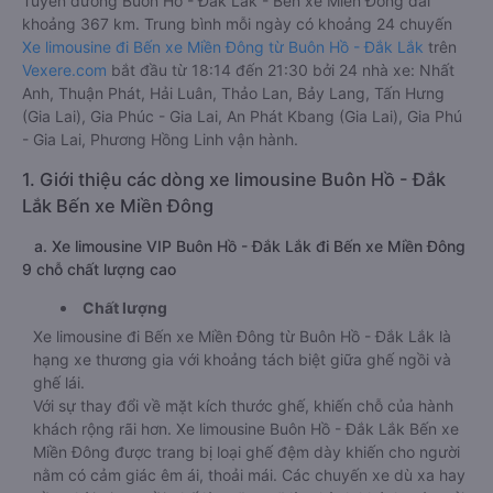
Tuyến đường Buôn Hồ - Đắk Lắk - Bến xe Miền Đông dài
khoảng 367 km. Trung bình mỗi ngày có khoảng 24 chuyến
Xe limousine đi Bến xe Miền Đông từ Buôn Hồ - Đắk Lắk
trên
Vexere.com
bắt đầu từ 18:14 đến 21:30 bởi 24 nhà xe: Nhất
Anh, Thuận Phát, Hải Luân, Thảo Lan, Bảy Lang, Tấn Hưng
(Gia Lai), Gia Phúc - Gia Lai, An Phát Kbang (Gia Lai), Gia Phú
- Gia Lai, Phương Hồng Linh vận hành.
1. Giới thiệu các dòng xe limousine Buôn Hồ - Đắk
Lắk Bến xe Miền Đông
a. Xe limousine VIP Buôn Hồ - Đắk Lắk đi Bến xe Miền Đông
9 chỗ chất lượng cao
Chất lượng
Xe limousine đi Bến xe Miền Đông từ Buôn Hồ - Đắk Lắk là
hạng xe thương gia với khoảng tách biệt giữa ghế ngồi và
ghế lái.
Với sự thay đổi về mặt kích thước ghế, khiến chỗ của hành
khách rộng rãi hơn. Xe limousine Buôn Hồ - Đắk Lắk Bến xe
Miền Đông được trang bị loại ghế đệm dày khiến cho người
nằm có cảm giác êm ái, thoải mái. Các chuyến xe dù xa hay