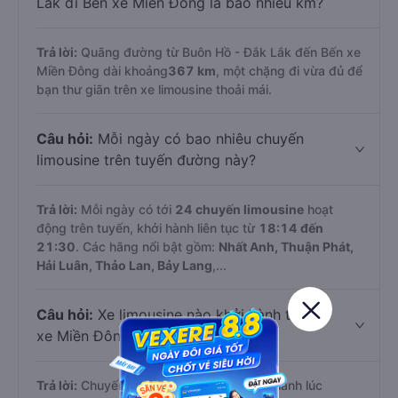
Lắk đi Bến xe Miền Đông là bao nhiêu km?
Trả lời:
Quãng đường từ Buôn Hồ - Đắk Lắk đến Bến xe
Miền Đông dài khoảng
367 km
, một chặng đi vừa đủ để
bạn thư giãn trên xe limousine thoải mái.
Câu hỏi:
Mỗi ngày có bao nhiêu chuyến
limousine trên tuyến đường này?
Trả lời:
Mỗi ngày có tới
24 chuyến limousine
hoạt
động trên tuyến, khởi hành liên tục từ
18:14 đến
21:30
. Các hãng nổi bật gồm:
Nhất Anh, Thuận Phát,
Hải Luân, Thảo Lan, Bảy Lang
,...
Câu hỏi:
Xe limousine nào khởi hành từ Bến
xe Miền Đông sớm nhất?
Trả lời:
Chuyến limousine sớm nhất khởi hành lúc