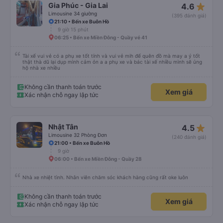
star_rate
Gia Phúc - Gia Lai
4.6
Limousine 34 giường
(395 đánh giá)
21:10 • Bến xe Buôn Hồ
9 giờ 15 phút
06:25 • Bến xe Miền Đông - Quầy vé 41
Tài xế vui vẻ có a phụ xe tốt tính và vui vẻ mih để quên đồ mà may a ý tốt
thật thà dũ lại dụp mình cảm ỏn a a phụ xe và bác tài xế nhiều mình sẽ ủng
hộ nhà xe nhiều
Không cần thanh toán trước
Xem giá
Xác nhận chỗ ngay lập tức
star_rate
Nhật Tân
4.5
Limousine 32 Phòng Đơn
(240 đánh giá)
21:00 • Bến xe Buôn Hồ
9 giờ
06:00 • Bến xe Miền Đông - Quầy 28
Nhà xe nhiệt tình. Nhân viên chăm sóc khách hàng cũng rất oke luôn
Không cần thanh toán trước
Xem giá
Xác nhận chỗ ngay lập tức