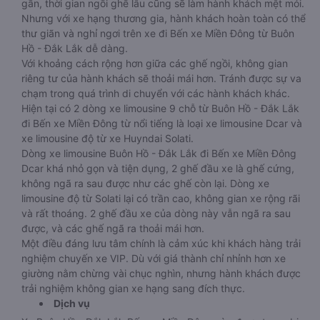
gần, thời gian ngồi ghế lâu cũng sẽ làm hành khách mệt mỏi.
Nhưng với xe hạng thương gia, hành khách hoàn toàn có thể
thư giãn và nghỉ ngơi trên xe đi Bến xe Miền Đông từ Buôn
Hồ - Đắk Lắk dễ dàng.
Với khoảng cách rộng hơn giữa các ghế ngồi, không gian
riêng tư của hành khách sẽ thoải mái hơn. Tránh được sự va
chạm trong quá trình di chuyển với các hành khách khác.
Hiện tại có 2 dòng xe limousine 9 chỗ từ Buôn Hồ - Đắk Lắk
đi Bến xe Miền Đông từ nổi tiếng là loại xe limousine Dcar và
xe limousine độ từ xe Huyndai Solati.
Dòng xe limousine Buôn Hồ - Đắk Lắk đi Bến xe Miền Đông
Dcar khá nhỏ gọn và tiện dụng, 2 ghế đầu xe là ghế cứng,
không ngã ra sau được như các ghế còn lại. Dòng xe
limousine độ từ Solati lại có trần cao, không gian xe rộng rãi
và rất thoáng. 2 ghế đầu xe của dòng này vẫn ngã ra sau
được, và các ghế ngã ra thoải mái hơn.
Một điều đáng lưu tâm chính là cảm xúc khi khách hàng trải
nghiệm chuyến xe VIP. Dù với giá thành chỉ nhỉnh hơn xe
giường nằm chừng vài chục nghìn, nhưng hành khách được
trải nghiệm không gian xe hạng sang đích thực.
Dịch vụ