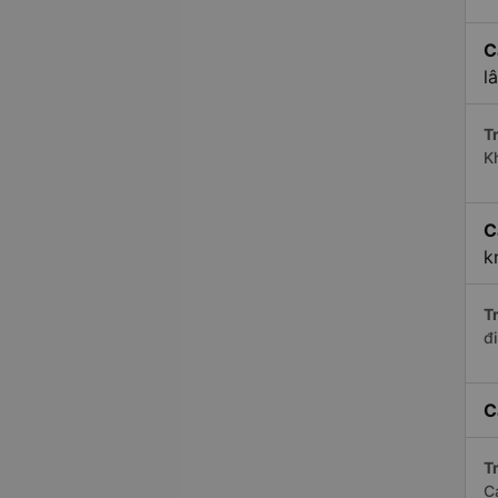
C
l
Tr
K
C
k
Tr
đ
C
Tr
C