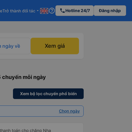
help_outline
phone
Hotline 24/7
Đăng nhập
re
Trở thành đối tác
arrow_drop_down
Xem giá
 ngày về
 5 chuyến mỗi ngày
Xem bộ lọc chuyến phổ biến
Chọn ngày
 thanh toán cho chặng Nha