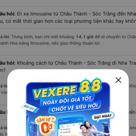
âu hỏi:
Đi xe limousine từ Châu Thành - Sóc Trăng đến Nh
âu, có mất thời gian hơn các loại phương tiện khác hay khô
ả lời:
Trung bình, bạn chỉ mất khoảng
14.1 giờ
để di chuyển từ Châ
hánh Hòa bằng limousine, nếu giao thông thuận lợi.
âu hỏi:
Khoảng cách từ Châu Thành - Sóc Trăng đi Nha Tra
m?
ả lời:
Quãng đường từ Châu Thành - Sóc Trăng đến Nha Trang - Kh
i vừa đủ để bạn thư giãn trên xe limousine thoải mái.
âu hỏi:
Mỗi ngày có bao nhiêu chuyến limousine trên tuyế
ả lời:
Mỗi ngày có tới
5 chuyến limousine
hoạt động trên tuyến, khở
ác hãng nổi bật gồm:
Liên Hưng, Cúc Tùng
,...