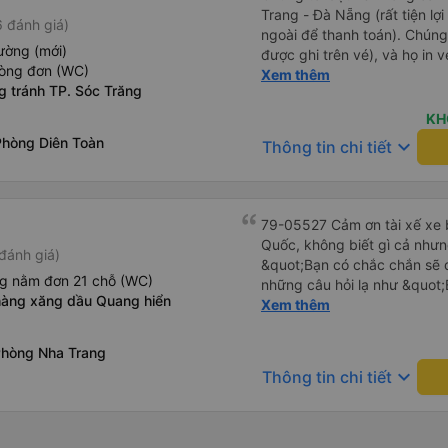
Trang - Đà Nẵng (rất tiện lợ
 đánh giá)
ngoài để thanh toán). Chúng
ường (mới)
được ghi trên vé), và họ in 
hòng đơn (WC)
tôi cũng quyết định mua vé ch
Xem thêm
g tránh TP. Sóc Trăng
vé trên ứng dụng cũng giống
buýt nhỏ đến điểm hẹn, sau
KH
Tôi khuyên bạn nên mang th
Phòng Diên Toàn
keyboard_arrow_down
Thông tin chi tiết
mỏng, vì thỉnh thoảng trời kh
nhưng vẫn có sẵn. Cổng USB
tốt, và có giấy vệ sinh. Mọi 
từ Đà Nẵng (bến xe Đà Nẵng,
79-05527 Cảm ơn tài xế xe b
loại xe buýt khác với ba hàng
Quốc, không biết gì cả nhưn
đánh giá)
nhưng vẫn khá thoải mái và 
&quot;Bạn có chắc chắn sẽ 
đi 8-10 tiếng ngồi một chỗ.
ng nằm đơn 21 chỗ (WC)
những câu hỏi lạ như &quot;
Trang và sau đó được đưa đ
hàng xăng dầu Quang hiển
sạn của chúng tôi không?&q
Xem thêm
cũng vận chuyển hàng hóa tr
của mọi thứ. Vốn dĩ tôi đến
sẽ có những điểm dừng chân
báo lúc đó nhưng tài xế bảo
Phòng Nha Trang
công ty này và đặt chỗ ngồi
và thậm chí còn đón tôi tại 
keyboard_arrow_down
Thông tin chi tiết
buổi sáng. ngu ngốc đến mức 
tài xế không ở đó, tôi vẫn đ
nó chắc hẳn rất nguy hiểm..
buýt 79-05527 rất nhiều tài