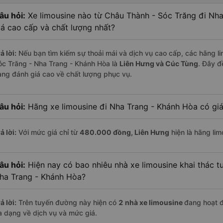
âu hỏi:
Xe limousine nào từ Châu Thành - Sóc Trăng đi Nh
iá cao cấp và chất lượng nhất?
ả lời:
Nếu bạn tìm kiếm sự thoải mái và dịch vụ cao cấp, các hãng li
óc Trăng - Nha Trang - Khánh Hòa là
Liên Hưng và Cúc Tùng
. Đây đ
àng đánh giá cao về chất lượng phục vụ.
âu hỏi:
Hãng xe limousine đi Nha Trang - Khánh Hòa có giá
ả lời:
Với mức giá chỉ từ
480.000
đồng,
Liên Hưng
hiện là hãng lim
âu hỏi:
Hiện nay có bao nhiêu nhà xe limousine khai thác t
ha Trang - Khánh Hòa?
ả lời:
Trên tuyến đường này hiện có
2
nhà xe
limousine
đang hoạt 
a dạng về dịch vụ và mức giá.