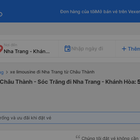
Đơn hàng của tôi
Mở bán vé trên Vexe
fo
Nơi đến
add
Nhập ngày đi
Thêm
xe limousine đi Nha Trang từ Châu Thành
ng
 Châu Thành - Sóc Trăng đi Nha Trang - Khánh Hòa
:
rống và ưu đãi khi đặt vé
Chúng tôi đặt vé không cần