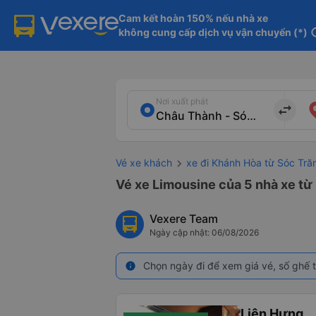
Cam kết hoàn 150% nếu nhà xe

không cung cấp dịch vụ vận chuyển (*)
in
Nơi xuất phát
import_export
Vé xe khách
xe đi Khánh Hòa từ Sóc Tră
Vé xe Limousine của 5 nhà xe từ
Vexere Team
Ngày cập nhật: 06/08/2026
Chọn ngày đi để xem giá vé, số ghế t
info
Liên Hưng