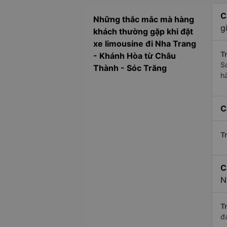
C
Những thắc mắc mà hàng
g
khách thường gặp khi đặt
xe limousine đi Nha Trang
Tr
- Khánh Hòa từ Châu
S
Thành - Sóc Trăng
h
C
Tr
C
N
Tr
đ