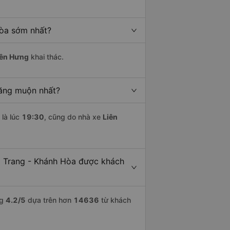
Hòa sớm nhất?
iên Hưng
khai thác.
răng muộn nhất?
là lúc
19:30
, cũng do nhà xe
Liên
a Trang - Khánh Hòa được khách
ng
4.2
/5
dựa trên hơn
14636
từ khách