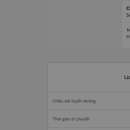
C
S
Tr
b
Lị
Chiều dài tuyến đường
Thời gian di chuyển