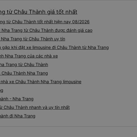
không biết gì nhưng tài xế đ
ng từ Châu Thành giá tốt nhất
liên tục hỏi trên Google Ma
hỏi những câu hỏi kỳ lạ, &q
ang từ Châu Thành tốt nhất hiện nay 08/2026
khách sạn của chúng tôi khô
2h30 sáng nhưng lúc đó khô
 đi Nha Trang từ Châu Thành được đánh giá cao
ngủ thêm và đợi ở trạm xăn
i Nha Trang từ Châu Thành uy tín
bằng xe limousine vào buổi sá
gặp khi đặt xe limousine đi Châu Thành từ Nha Trang
vì tôi trông ngu ngốc quá.. 
tài xế thì sẽ rất nguy hiểm..
ành Nha Trang của các nhà xe
05527 Cảm ơn tài xế xe nhưn
 Nha Trang từ Châu Thành
cách thực hiện, hãy xem Go
nào, &quot;B Bạn bị sao vậy
ine Châu Thành Nha Trang
bạn vậy?&quot; Bây giờ là 2:
iá nhà xe Châu Thành Nha Trang limousine
bằng xe bu lông Limousine. Tô
ng
tôi quá ngu ngốc. Tôi vẫn đ
nếu không có tài xế... Cảm ơ
hành - Nha Trang
từ Châu Thành nhanh và uy tín nhất
hành đi Nha Trang