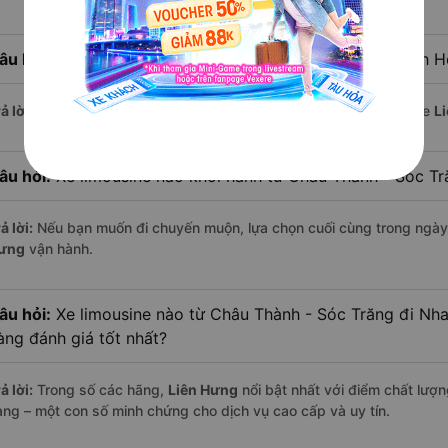
âu hỏi:
Xe limousine nào khởi hành từ Nha Trang - Khánh 
ả lời:
Chuyến limousine sớm nhất khởi hành lúc
15:00
, do nhà xe
L
âu hỏi:
Xe limousine nào khởi hành từ Châu Thành - Sóc T
ả lời:
Nếu bạn muốn đi chuyến muộn, lựa chọn cuối cùng trong ngày 
ưng
vận hành.
âu hỏi:
Xe limousine nào từ Châu Thành - Sóc Trăng đi Nh
àng đánh giá tốt nhất?
ả lời:
Trong số các hãng,
Liên Hưng
nổi bật nhất với điểm chất lượ
àng – một con số minh chứng cho dịch vụ cao cấp và uy tín.