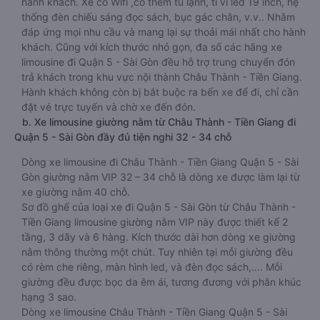
hành khách. Xe có Wifi ,có thêm tủ lạnh, ti vi led 19 inch, hệ
thống đèn chiếu sáng đọc sách, bục gác chân, v.v.. Nhằm
đáp ứng mọi nhu cầu và mang lại sự thoải mái nhất cho hành
khách. Cũng với kích thước nhỏ gọn, đa số các hãng xe
limousine đi Quận 5 - Sài Gòn đều hỗ trợ trung chuyển đón
trả khách trong khu vực nội thành Châu Thành - Tiền Giang.
Hành khách không còn bị bắt buộc ra bến xe để đi, chỉ cần
đặt vé trực tuyến và chờ xe đến đón.
b. Xe limousine giường nằm từ Châu Thành - Tiền Giang đi
Quận 5 - Sài Gòn đầy đủ tiện nghi 32 - 34 chỗ
Dòng xe limousine đi Châu Thành - Tiền Giang Quận 5 - Sài
Gòn giường nằm VIP 32 – 34 chỗ là dòng xe được làm lại từ
xe giường nằm 40 chỗ.
Sơ đồ ghế của loại xe đi Quận 5 - Sài Gòn từ Châu Thành -
Tiền Giang limousine giường nằm VIP này được thiết kế 2
tầng, 3 dãy và 6 hàng. Kích thước dài hơn dòng xe giường
nằm thông thường một chút. Tuy nhiên tại mỗi giường đều
có rèm che riêng, màn hình led, và đèn đọc sách,…. Mỗi
giường đều được bọc da êm ái, tương đương với phân khúc
hạng 3 sao.
Dòng xe limousine Châu Thành - Tiền Giang Quận 5 - Sài