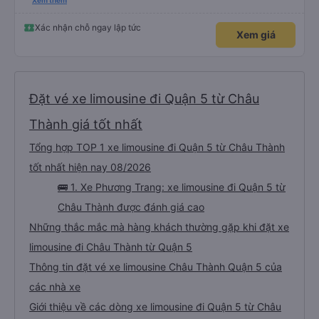
please display the Wi-Fi password clearly inside the cabin for convenience. I
Xem thêm
would definitely ride with them again! -------------- ​ Xe chất lượng tốt và
tài xế lái xe rất an toàn. Để dịch vụ hoàn hảo hơn, tôi góp ý nhà xe nên có
quy định rõ ràng về việc giữ im lặng (tắt âm thanh điện thoại) vào ban đêm
Xác nhận chỗ ngay lập tức
Xem giá
để tránh làm phiền hành khách khác ngủ. Ngoài ra, nhà xe nên dán sẵn mật
khẩu Wi-Fi trong xe để hành khách dễ dàng sử dụng. Tôi vẫn sẽ tiếp tục ủng
hộ nhà xe trong tương lai!
Đặt vé xe limousine đi Quận 5 từ Châu
Thành giá tốt nhất
Tổng hợp TOP 1 xe limousine đi Quận 5 từ Châu Thành
tốt nhất hiện nay 08/2026
🚌 1. Xe Phương Trang: xe limousine đi Quận 5 từ
Châu Thành được đánh giá cao
Những thắc mắc mà hàng khách thường gặp khi đặt xe
limousine đi Châu Thành từ Quận 5
Thông tin đặt vé xe limousine Châu Thành Quận 5 của
các nhà xe
Giới thiệu về các dòng xe limousine đi Quận 5 từ Châu