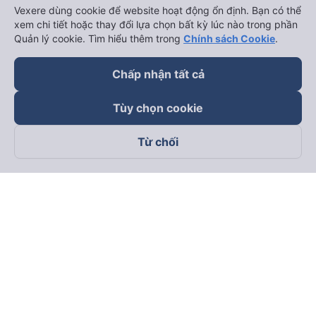
Vexere dùng cookie để website hoạt động ổn định. Bạn có thể
xem chi tiết hoặc thay đổi lựa chọn bất kỳ lúc nào trong phần
Quản lý cookie. Tìm hiểu thêm trong
Chính sách Cookie
.
Chấp nhận tất cả
Tùy chọn cookie
Từ chối
Theo dõi chúng tôi trên
Facebook
Tiktok
Youtube
Công ty TNHH Thương Mại Dịch Vụ Vexere
Địa chỉ đăng ký kinh doanh: 8C Chữ Đồng Tử, Phường Tân
Sơn Nhất, TP. Hồ Chí Minh, Việt Nam
Địa chỉ
:
Lầu 2, toà nhà H3 Circo Hoàng Diệu, 384 Hoàng Diệu,
Phường Khánh Hội, TP Hồ Chí Minh, Việt Nam
Tầng 3, toà nhà 101 Láng Hạ, 101 Láng Hạ, Phường Láng, TP.