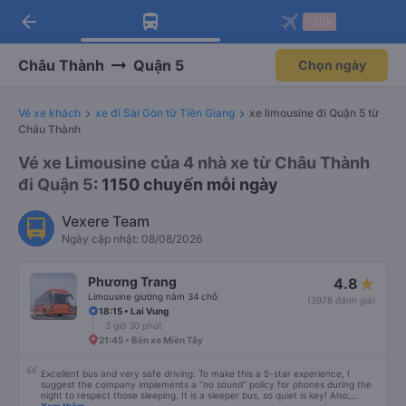
arrow_back
Tải app Vexere ngay!
Tải app Vexere
-30k
Mở app
Mở app
Nhận ưu đãi thành viên độc
-30k/ghế khi đặt vé máy bay qua
quyền
app
Châu Thành
Quận 5
Chọn ngày
Vé xe khách
xe đi Sài Gòn từ Tiền Giang
xe limousine đi Quận 5 từ
Châu Thành
Vé xe Limousine của 4 nhà xe từ Châu Thành
đi Quận 5
: 1150 chuyến mỗi ngày
Vexere Team
Ngày cập nhật: 08/08/2026
Phương Trang
4.8
Limousine giường nằm 34 chỗ
(3978 đánh giá)
18:15 • Lai Vung
3 giờ 30 phút
21:45 • Bến xe Miền Tây
Excellent bus and very safe driving. To make this a 5-star experience, I
suggest the company implements a "no sound" policy for phones during the
night to respect those sleeping. It is a sleeper bus, so quiet is key! Also,