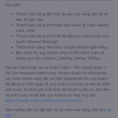
bao gồm:
Thanh toán bằng tiền mặt tại các cửa hàng tiện lợi và
siêu thị gần nhà.
Thanh toán bằng thẻ thanh toán quốc tế (Visa, Master
Card, JCB).
Thanh toán bằng thẻ ATM đã đăng ký thanh toán trực
tuyến (Internet Banking).
Thanh toán bằng hình thức chuyển khoản ngân hàng.
Bên cạnh đó, quý khách cũng có thể thanh toán vé
thông qua các ví Momo, ZaloPay, AirPay, VNPay,…
Sau khi thanh toán vé xe Châu Thành - Tiền Giang Quận 5 -
Sài Gòn limousine thành công, Vexere sẽ gửi tin nhắn/email
xác nhận thành công đến số điện thoại/email mà quý khách
đã đăng ký. Đến ngày đi, quý khách vui lòng có mặt tại điểm
đón trước 30 phút giờ khởi hành để chuẩn bị lên xe. Để kiểm
tra tình trạng vé đã đặt, quý khách vui lòng truy cập
https://vexere.com/vi-VN/booking/ticketinfo
Xem hướng dẫn chi tiết đặt vé xe, minh họa bằng hình ảnh
tại
đây
.