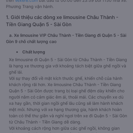
trên
Vexere.com
bắt đầu từ 00:00 đến 23:59 bởi 1150 nhà xe:
Phương Trang vận hành.
1. Giới thiệu các dòng xe limousine Châu Thành -
Tiền Giang Quận 5 - Sài Gòn
a. Xe limousine VIP Châu Thành - Tiền Giang đi Quận 5 - Sài
Gòn 9 chỗ chất lượng cao
Chất lượng
Xe limousine đi Quận 5 - Sài Gòn từ Châu Thành - Tiền Giang
là hạng xe thương gia với khoảng tách biệt giữa ghế ngồi và
ghế lái.
Với sự thay đổi về mặt kích thước ghế, khiến chỗ của hành
khách rộng rãi hơn. Xe limousine Châu Thành - Tiền Giang
Quận 5 - Sài Gòn được trang bị loại ghế đệm dày khiến cho
người nằm có cảm giác êm ái, thoải mái. Các chuyến xe dù
xa hay gần, thời gian ngồi ghế lâu cũng sẽ làm hành khách
mệt mỏi. Nhưng với xe hạng thương gia, hành khách hoàn
toàn có thể thư giãn và nghỉ ngơi trên xe đi Quận 5 - Sài Gòn
từ Châu Thành - Tiền Giang dễ dàng.
Với khoảng cách rộng hơn giữa các ghế ngồi, không gian