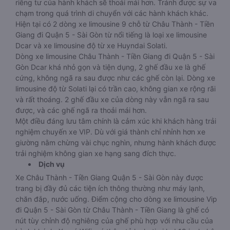
riêng tư của hành khách sẽ thoải mái hơn. Tránh được sự va
chạm trong quá trình di chuyển với các hành khách khác.
Hiện tại có 2 dòng xe limousine 9 chỗ từ Châu Thành - Tiền
Giang đi Quận 5 - Sài Gòn từ nổi tiếng là loại xe limousine
Dcar và xe limousine độ từ xe Huyndai Solati.
Dòng xe limousine Châu Thành - Tiền Giang đi Quận 5 - Sài
Gòn Dcar khá nhỏ gọn và tiện dụng, 2 ghế đầu xe là ghế
cứng, không ngã ra sau được như các ghế còn lại. Dòng xe
limousine độ từ Solati lại có trần cao, không gian xe rộng rãi
và rất thoáng. 2 ghế đầu xe của dòng này vẫn ngã ra sau
được, và các ghế ngã ra thoải mái hơn.
Một điều đáng lưu tâm chính là cảm xúc khi khách hàng trải
nghiệm chuyến xe VIP. Dù với giá thành chỉ nhỉnh hơn xe
giường nằm chừng vài chục nghìn, nhưng hành khách được
trải nghiệm không gian xe hạng sang đích thực.
Dịch vụ
Xe Châu Thành - Tiền Giang Quận 5 - Sài Gòn này được
trang bị đầy đủ các tiện ích thông thường như máy lạnh,
chăn đắp, nước uống. Điểm cộng cho dòng xe limousine Vip
đi Quận 5 - Sài Gòn từ Châu Thành - Tiền Giang là ghế có
nút tùy chỉnh độ nghiêng của ghế phù hợp với nhu cầu của