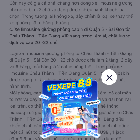
Gòn này có giá cả phải chăng hơn dòng xe limousine giường
phòng cabin 22 chỗ và đang được nhiều hành khách lựa
chọn. Trong tương lai không xa, đây chính là loại xe thay thế
xe giường nằm thông thường.
c. Xe limousine giường phòng cabin đi Quận 5 - Sài Gòn từ
Châu Thành - Tiền Giang VIP sang trọng, êm ái, chất lượng
dịch vụ cao 20 -22 chỗ
Loại xe limousine giường phòng từ Châu Thành - Tiền Giang
đi Quận 5 - Sài Gòn 20 - 22 chỗ được chia làm 2 tầng, 2 dãy
và 6 hàng, mỗi hàng là 2 cabin riêng biệt. Trong mỗi xe
limousine Châu Thành - Tiền Giang Quận 5 - Sài Gòn cabin
được trang bị rất nhiều tiện ích phục vụ hành khách suốt
hành trình.
Mỗi phòng, cabin đều có gối nằm rời, có gối ôm, có cái mền
to hơn và dây an toàn seat belt. Giường rộng và dài hơn hai
loại trên, có thể lăn lộn thoải mái. Đặc biệt là hệ thống
massage sẽ giúp bạn thư giãn trong những giờ nằm xe Châu
Thành - Tiền Giang đến Quận 5 - Sài Gòn dài. Bảng điều
khiển chính nằm ngay cạnh đầu để tiện tay tuỳ chỉnh gồm:
một cái nút to đùng để gọi tiếp viên, 2 cổng USB , 1 jack
cắm 3.5mm và 3 cái nút có biểu tượng nguồn dùng để