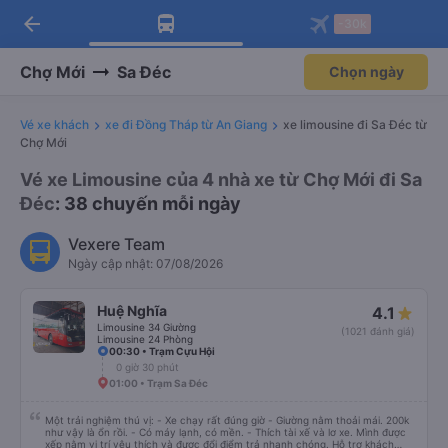
arrow_back
Tải app Vexere ngay!
Tải app Vexere
-30k
Mở app
Mở app
Nhận ưu đãi thành viên độc
-30k/ghế khi đặt vé máy bay qua
quyền
app
Chợ Mới
Sa Đéc
Chọn ngày
Vé xe khách
xe đi Đồng Tháp từ An Giang
xe limousine đi Sa Đéc từ
Chợ Mới
Vé xe Limousine của 4 nhà xe từ Chợ Mới đi Sa
Đéc
: 38 chuyến mỗi ngày
Vexere Team
Ngày cập nhật: 07/08/2026
Huệ Nghĩa
4.1
Limousine 34 Giường
(1021 đánh giá)
Limousine 24 Phòng
00:30 • Trạm Cựu Hội
0 giờ 30 phút
01:00 • Trạm Sa Đéc
Một trải nghiệm thú vị: - Xe chạy rất đúng giờ - Giường nằm thoải mái. 200k
như vậy là ổn rồi. - Có máy lạnh, có mền. - Thích tài xế và lơ xe. Mình được
xếp nằm vị trí yêu thích và được đổi điểm trả nhanh chóng. Hỗ trợ khách