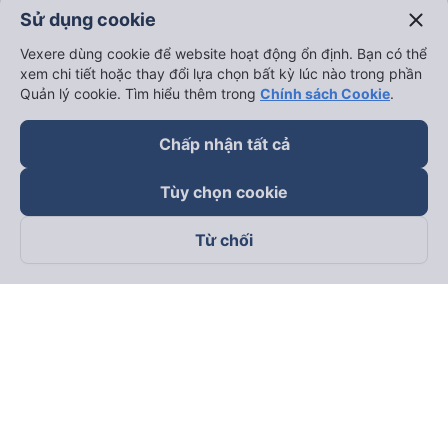
close
Sử dụng cookie
Vexere dùng cookie để website hoạt động ổn định. Bạn có thể
xem chi tiết hoặc thay đổi lựa chọn bất kỳ lúc nào trong phần
Quản lý cookie. Tìm hiểu thêm trong
Chính sách Cookie
.
Chấp nhận tất cả
Tùy chọn cookie
Từ chối
Theo dõi chúng tôi trên
Facebook
Tiktok
Youtube
Công ty TNHH Thương Mại Dịch Vụ Vexere
Địa chỉ đăng ký kinh doanh: 8C Chữ Đồng Tử, Phường Tân
Sơn Nhất, TP. Hồ Chí Minh, Việt Nam
Địa chỉ
:
Lầu 2, toà nhà H3 Circo Hoàng Diệu, 384 Hoàng Diệu,