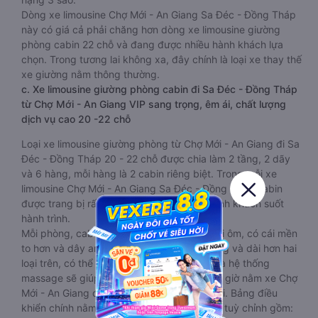
Dòng xe limousine Chợ Mới - An Giang Sa Đéc - Đồng Tháp
này có giá cả phải chăng hơn dòng xe limousine giường
phòng cabin 22 chỗ và đang được nhiều hành khách lựa
chọn. Trong tương lai không xa, đây chính là loại xe thay thế
xe giường nằm thông thường.
c. Xe limousine giường phòng cabin đi Sa Đéc - Đồng Tháp
từ Chợ Mới - An Giang VIP sang trọng, êm ái, chất lượng
dịch vụ cao 20 -22 chỗ
Loại xe limousine giường phòng từ Chợ Mới - An Giang đi Sa
Đéc - Đồng Tháp 20 - 22 chỗ được chia làm 2 tầng, 2 dãy
và 6 hàng, mỗi hàng là 2 cabin riêng biệt. Trong mỗi xe
limousine Chợ Mới - An Giang Sa Đéc - Đồng Tháp cabin
được trang bị rất nhiều tiện ích phục vụ hành khách suốt
hành trình.
Mỗi phòng, cabin đều có gối nằm rời, có gối ôm, có cái mền
to hơn và dây an toàn seat belt. Giường rộng và dài hơn hai
loại trên, có thể lăn lộn thoải mái. Đặc biệt là hệ thống
massage sẽ giúp bạn thư giãn trong những giờ nằm xe Chợ
Mới - An Giang đến Sa Đéc - Đồng Tháp dài. Bảng điều
khiển chính nằm ngay cạnh đầu để tiện tay tuỳ chỉnh gồm: