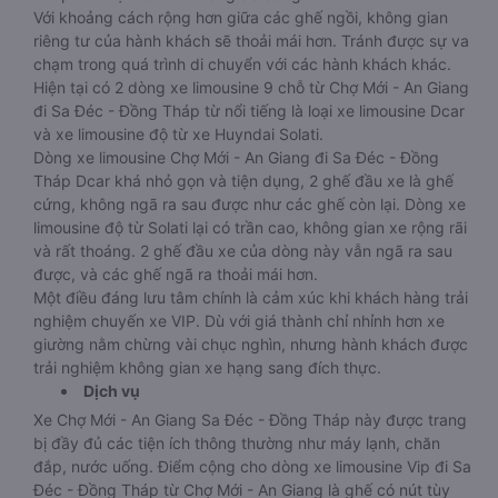
Với khoảng cách rộng hơn giữa các ghế ngồi, không gian
riêng tư của hành khách sẽ thoải mái hơn. Tránh được sự va
chạm trong quá trình di chuyển với các hành khách khác.
Hiện tại có 2 dòng xe limousine 9 chỗ từ Chợ Mới - An Giang
đi Sa Đéc - Đồng Tháp từ nổi tiếng là loại xe limousine Dcar
và xe limousine độ từ xe Huyndai Solati.
Dòng xe limousine Chợ Mới - An Giang đi Sa Đéc - Đồng
Tháp Dcar khá nhỏ gọn và tiện dụng, 2 ghế đầu xe là ghế
cứng, không ngã ra sau được như các ghế còn lại. Dòng xe
limousine độ từ Solati lại có trần cao, không gian xe rộng rãi
và rất thoáng. 2 ghế đầu xe của dòng này vẫn ngã ra sau
được, và các ghế ngã ra thoải mái hơn.
Một điều đáng lưu tâm chính là cảm xúc khi khách hàng trải
nghiệm chuyến xe VIP. Dù với giá thành chỉ nhỉnh hơn xe
giường nằm chừng vài chục nghìn, nhưng hành khách được
trải nghiệm không gian xe hạng sang đích thực.
Dịch vụ
Xe Chợ Mới - An Giang Sa Đéc - Đồng Tháp này được trang
bị đầy đủ các tiện ích thông thường như máy lạnh, chăn
đắp, nước uống. Điểm cộng cho dòng xe limousine Vip đi Sa
Đéc - Đồng Tháp từ Chợ Mới - An Giang là ghế có nút tùy