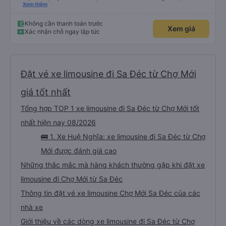
nhiệt tình, vui vẻ. - Bác tài đi xe mở nhạc làm mình hoài niệm về Sài Gòn
Xem thêm
những năm 2000. - Điểm dừng xe sạch sẽ, đẹp đẽ. Được ngắm cá Hải Tượng.
- Xe trung chuyển chạy đúng giờ. Xe rộng rãi, thoải mái, mát mẻ. - Phòng
chờ nhà xe rộng rãi, thoáng mát, sạch sẽ, có nước uống, có ổ cắm sạc, có
Không cần thanh toán trước
Xem giá
nhà vệ sinh. - Thích phong cách làm việc của nhà xe: nhanh-gọn-lẹ, xúc
Xác nhận chỗ ngay lập tức
tích, đầy đủ, bài bản. Hợp gu kiểu du lịch bụi như mình.
Đặt vé xe limousine đi Sa Đéc từ Chợ Mới
giá tốt nhất
Tổng hợp TOP 1 xe limousine đi Sa Đéc từ Chợ Mới tốt
nhất hiện nay 08/2026
🚌 1. Xe Huệ Nghĩa: xe limousine đi Sa Đéc từ Chợ
Mới được đánh giá cao
Những thắc mắc mà hàng khách thường gặp khi đặt xe
limousine đi Chợ Mới từ Sa Đéc
Thông tin đặt vé xe limousine Chợ Mới Sa Đéc của các
nhà xe
Giới thiệu về các dòng xe limousine đi Sa Đéc từ Chợ