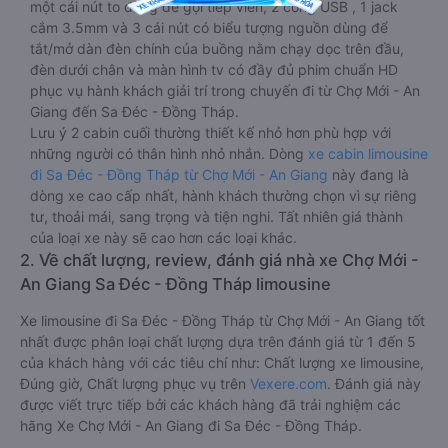
một cái nút to đùng để gọi tiếp viên, 2 cổng USB , 1 jack
cắm 3.5mm và 3 cái nút có biểu tượng nguồn dùng để
tắt/mở dàn đèn chính của buồng nằm chạy dọc trên đầu,
đèn dưới chân và màn hình tv có đầy đủ phim chuẩn HD
phục vụ hành khách giải trí trong chuyến đi từ Chợ Mới - An
Giang đến Sa Đéc - Đồng Tháp.
Lưu ý 2 cabin cuối thường thiết kế nhỏ hơn phù hợp với
những người có thân hình nhỏ nhắn. Dòng
xe cabin limousine
đi Sa Đéc - Đồng Tháp từ Chợ Mới - An Giang
này đang là
dòng xe cao cấp nhất, hành khách thường chọn vì sự riêng
tư, thoải mái, sang trọng và tiện nghi. Tất nhiên giá thành
của loại xe này sẽ cao hơn các loại khác.
2. Về chất lượng, review, đánh giá nhà xe Chợ Mới -
An Giang Sa Đéc - Đồng Tháp limousine
Xe limousine đi Sa Đéc - Đồng Tháp từ Chợ Mới - An Giang tốt
nhất được phân loại chất lượng dựa trên đánh giá từ 1 đến 5
của khách hàng với các tiêu chí như: Chất lượng xe limousine,
Đúng giờ, Chất lượng phục vụ trên
Vexere.com
. Đánh giá này
được viết trực tiếp bởi các khách hàng đã trải nghiệm các
hãng Xe Chợ Mới - An Giang đi Sa Đéc - Đồng Tháp.