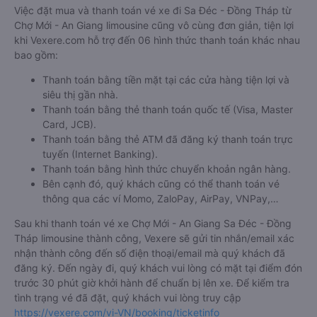
Việc đặt mua và thanh toán vé xe đi Sa Đéc - Đồng Tháp từ
Chợ Mới - An Giang limousine cũng vô cùng đơn giản, tiện lợi
khi Vexere.com hỗ trợ đến 06 hình thức thanh toán khác nhau
bao gồm:
Thanh toán bằng tiền mặt tại các cửa hàng tiện lợi và
siêu thị gần nhà.
Thanh toán bằng thẻ thanh toán quốc tế (Visa, Master
Card, JCB).
Thanh toán bằng thẻ ATM đã đăng ký thanh toán trực
tuyến (Internet Banking).
Thanh toán bằng hình thức chuyển khoản ngân hàng.
Bên cạnh đó, quý khách cũng có thể thanh toán vé
thông qua các ví Momo, ZaloPay, AirPay, VNPay,…
Sau khi thanh toán vé xe Chợ Mới - An Giang Sa Đéc - Đồng
Tháp limousine thành công, Vexere sẽ gửi tin nhắn/email xác
nhận thành công đến số điện thoại/email mà quý khách đã
đăng ký. Đến ngày đi, quý khách vui lòng có mặt tại điểm đón
trước 30 phút giờ khởi hành để chuẩn bị lên xe. Để kiểm tra
tình trạng vé đã đặt, quý khách vui lòng truy cập
https://vexere.com/vi-VN/booking/ticketinfo