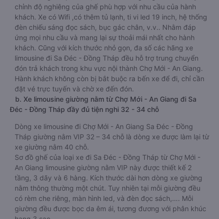
chỉnh độ nghiêng của ghế phù hợp với nhu cầu của hành
khách. Xe có Wifi ,có thêm tủ lạnh, ti vi led 19 inch, hệ thống
đèn chiếu sáng đọc sách, bục gác chân, v.v.. Nhằm đáp
ứng mọi nhu cầu và mang lại sự thoải mái nhất cho hành
khách. Cũng với kích thước nhỏ gọn, đa số các hãng xe
limousine đi Sa Đéc - Đồng Tháp đều hỗ trợ trung chuyển
đón trả khách trong khu vực nội thành Chợ Mới - An Giang.
Hành khách không còn bị bắt buộc ra bến xe để đi, chỉ cần
đặt vé trực tuyến và chờ xe đến đón.
b. Xe limousine giường nằm từ Chợ Mới - An Giang đi Sa
Đéc - Đồng Tháp đầy đủ tiện nghi 32 - 34 chỗ
Dòng xe limousine đi Chợ Mới - An Giang Sa Đéc - Đồng
Tháp giường nằm VIP 32 – 34 chỗ là dòng xe được làm lại từ
xe giường nằm 40 chỗ.
Sơ đồ ghế của loại xe đi Sa Đéc - Đồng Tháp từ Chợ Mới -
An Giang limousine giường nằm VIP này được thiết kế 2
tầng, 3 dãy và 6 hàng. Kích thước dài hơn dòng xe giường
nằm thông thường một chút. Tuy nhiên tại mỗi giường đều
có rèm che riêng, màn hình led, và đèn đọc sách,…. Mỗi
giường đều được bọc da êm ái, tương đương với phân khúc
hạng 3 sao.