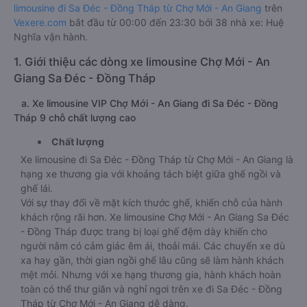
limousine đi Sa Đéc - Đồng Tháp từ Chợ Mới - An Giang
trên
Vexere.com
bắt đầu từ 00:00 đến 23:30 bởi 38 nhà xe: Huệ
Nghĩa vận hành.
1. Giới thiệu các dòng xe limousine Chợ Mới - An
Giang Sa Đéc - Đồng Tháp
a. Xe limousine VIP Chợ Mới - An Giang đi Sa Đéc - Đồng
Tháp 9 chỗ chất lượng cao
Chất lượng
Xe limousine đi Sa Đéc - Đồng Tháp từ Chợ Mới - An Giang là
hạng xe thương gia với khoảng tách biệt giữa ghế ngồi và
ghế lái.
Với sự thay đổi về mặt kích thước ghế, khiến chỗ của hành
khách rộng rãi hơn. Xe limousine Chợ Mới - An Giang Sa Đéc
- Đồng Tháp được trang bị loại ghế đệm dày khiến cho
người nằm có cảm giác êm ái, thoải mái. Các chuyến xe dù
xa hay gần, thời gian ngồi ghế lâu cũng sẽ làm hành khách
mệt mỏi. Nhưng với xe hạng thương gia, hành khách hoàn
toàn có thể thư giãn và nghỉ ngơi trên xe đi Sa Đéc - Đồng
Tháp từ Chợ Mới - An Giang dễ dàng.