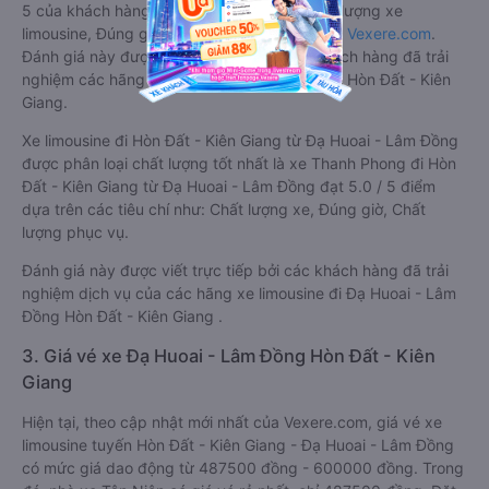
5 của khách hàng với các tiêu chí như: Chất lượng xe
limousine, Đúng giờ, Chất lượng phục vụ trên
Vexere.com
.
Đánh giá này được viết trực tiếp bởi các khách hàng đã trải
nghiệm các hãng Xe Đạ Huoai - Lâm Đồng đi Hòn Đất - Kiên
Giang.
Xe limousine đi Hòn Đất - Kiên Giang từ Đạ Huoai - Lâm Đồng
được phân loại chất lượng tốt nhất là xe Thanh Phong đi Hòn
Đất - Kiên Giang từ Đạ Huoai - Lâm Đồng đạt 5.0 / 5 điểm
dựa trên các tiêu chí như: Chất lượng xe, Đúng giờ, Chất
lượng phục vụ.
Đánh giá này được viết trực tiếp bởi các khách hàng đã trải
nghiệm dịch vụ của các hãng xe limousine đi Đạ Huoai - Lâm
Đồng Hòn Đất - Kiên Giang .
3. Giá vé xe Đạ Huoai - Lâm Đồng Hòn Đất - Kiên
Giang
Hiện tại, theo cập nhật mới nhất của Vexere.com, giá vé xe
limousine tuyến Hòn Đất - Kiên Giang - Đạ Huoai - Lâm Đồng
có mức giá dao động từ 487500 đồng - 600000 đồng. Trong