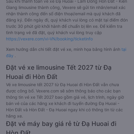
Sau khi thanh toán vé xe Đạ Huoai - Lâm Đồng Hòn Đất - Kiên
Giang limousine thành công, Vexere sẽ gửi tin nhắn/email xác
nhận thành công đến số điện thoại/email mà quý khách đã
đăng ký. Đến ngày đi, quý khách vui lòng có mặt tại điểm đón
trước 30 phút giờ khởi hành để chuẩn bị lên xe. Để kiểm tra
tình trạng vé đã đặt, quý khách vui lòng truy cập
https://vexere.com/vi-VN/booking/ticketinfo
Xem hướng dẫn chi tiết đặt vé xe, minh họa bằng hình ảnh
tại
đây
.
Đặt vé xe limousine Tết 2027 từ Đạ
Huoai đi Hòn Đất
Vé xe limousine tết 2027 từ Đạ Huoai đi Hòn Đất vẫn chưa
được công bố. Vexere.com sẽ sớm thông báo cho các bạn
thông tin vé xe Tết 2027 bao gồm giá vé, lịch trình, ngày giờ
bán vé của các hãng xe khách đi tuyến đường Đạ Huoai -
Hòn Đất và Hòn Đất - Đạ Huoai ngay khi có thông tin từ các
hãng xe.
Đặt vé máy bay giá rẻ từ Đạ Huoai đi
Hòn Đất