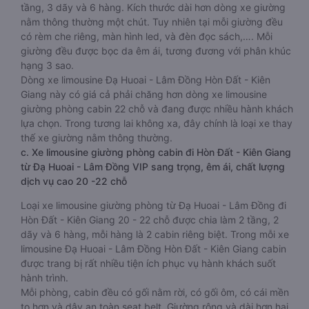
tầng, 3 dãy và 6 hàng. Kích thước dài hơn dòng xe giường
nằm thông thường một chút. Tuy nhiên tại mỗi giường đều
có rèm che riêng, màn hình led, và đèn đọc sách,…. Mỗi
giường đều được bọc da êm ái, tương đương với phân khúc
hạng 3 sao.
Dòng xe limousine Đạ Huoai - Lâm Đồng Hòn Đất - Kiên
Giang này có giá cả phải chăng hơn dòng xe limousine
giường phòng cabin 22 chỗ và đang được nhiều hành khách
lựa chọn. Trong tương lai không xa, đây chính là loại xe thay
thế xe giường nằm thông thường.
c. Xe limousine giường phòng cabin đi Hòn Đất - Kiên Giang
từ Đạ Huoai - Lâm Đồng VIP sang trọng, êm ái, chất lượng
dịch vụ cao 20 -22 chỗ
Loại xe limousine giường phòng từ Đạ Huoai - Lâm Đồng đi
Hòn Đất - Kiên Giang 20 - 22 chỗ được chia làm 2 tầng, 2
dãy và 6 hàng, mỗi hàng là 2 cabin riêng biệt. Trong mỗi xe
limousine Đạ Huoai - Lâm Đồng Hòn Đất - Kiên Giang cabin
được trang bị rất nhiều tiện ích phục vụ hành khách suốt
hành trình.
Mỗi phòng, cabin đều có gối nằm rời, có gối ôm, có cái mền
to hơn và dây an toàn seat belt. Giường rộng và dài hơn hai