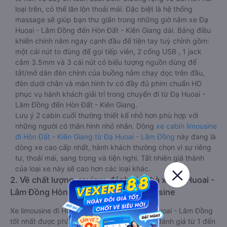
loại trên, có thể lăn lộn thoải mái. Đặc biệt là hệ thống
massage sẽ giúp bạn thư giãn trong những giờ nằm xe Đạ
Huoai - Lâm Đồng đến Hòn Đất - Kiên Giang dài. Bảng điều
khiển chính nằm ngay cạnh đầu để tiện tay tuỳ chỉnh gồm:
một cái nút to đùng để gọi tiếp viên, 2 cổng USB , 1 jack
cắm 3.5mm và 3 cái nút có biểu tượng nguồn dùng để
tắt/mở dàn đèn chính của buồng nằm chạy dọc trên đầu,
đèn dưới chân và màn hình tv có đầy đủ phim chuẩn HD
phục vụ hành khách giải trí trong chuyến đi từ Đạ Huoai -
Lâm Đồng đến Hòn Đất - Kiên Giang.
Lưu ý 2 cabin cuối thường thiết kế nhỏ hơn phù hợp với
những người có thân hình nhỏ nhắn. Dòng
xe cabin limousine
đi Hòn Đất - Kiên Giang từ Đạ Huoai - Lâm Đồng
này đang là
dòng xe cao cấp nhất, hành khách thường chọn vì sự riêng
tư, thoải mái, sang trọng và tiện nghi. Tất nhiên giá thành
của loại xe này sẽ cao hơn các loại khác.
2. Về chất lượng, review, đánh giá nhà xe Đạ Huoai -
Lâm Đồng Hòn Đất - Kiên Giang limousine
Xe limousine đi Hòn Đất - Kiên Giang từ Đạ Huoai - Lâm Đồng
tốt nhất được phân loại chất lượng dựa trên đánh giá từ 1 đến