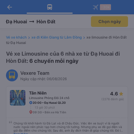
arrow_back
Tải app Vexere ngay!
Tải app Vexere
-30k
Mở app
Mở app
Nhận ưu đãi thành viên độc
-30k/ghế khi đặt vé máy bay qua
quyền
app
Đạ Huoai
Hòn Đất
Chọn ngày
Vé xe khách
xe đi Kiên Giang từ Lâm Đồng
xe limousine đi Hòn Đất
từ Đạ Huoai
Vé xe Limousine của 6 nhà xe từ Đạ Huoai đi
Hòn Đất
: 6 chuyến mỗi ngày
Vexere Team
Ngày cập nhật: 06/08/2026
Tân Niên
4.6
Limousine Phòng Đôi 24 chỗ
(2276 đánh giá)
20:00 • Đạ Huoai QL20
13 giờ 30 phút
09:30 • Bến xe Hà Tiên
Chúng tôi khởi hành từ Đà Lạt và đi Châu Đức. Việc lên xe buýt vì là người
nước ngoài nên phức tạp hơn chúng tôi tưởng. Nhưng phụ xe đã gọi điện và
gửi địa điểm cho chúng tôi. Sau đó, anh ấy đích thân đi giúp chúng tôi. Đó là