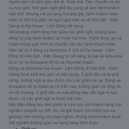
người nằm có cảm giác êm ái, thoải mái. Các chuyến xe dù
xa hay gần, thời gian ngồi ghế lâu cũng sẽ làm hành khách
mệt mỏi. Nhưng với xe hạng thương gia, hành khách hoàn
toàn có thể thư giãn và nghỉ ngơi trên xe đi Hòn Đất - Kiên
Giang từ Đạ Huoai - Lâm Đồng dễ dàng.
Với khoảng cách rộng hơn giữa các ghế ngồi, không gian
riêng tư của hành khách sẽ thoải mái hơn. Tránh được sự va
chạm trong quá trình di chuyển với các hành khách khác.
Hiện tại có 2 dòng xe limousine 9 chỗ từ Đạ Huoai - Lâm
Đồng đi Hòn Đất - Kiên Giang từ nổi tiếng là loại xe limousine
Dcar và xe limousine độ từ xe Huyndai Solati.
Dòng xe limousine Đạ Huoai - Lâm Đồng đi Hòn Đất - Kiên
Giang Dcar khá nhỏ gọn và tiện dụng, 2 ghế đầu xe là ghế
cứng, không ngã ra sau được như các ghế còn lại. Dòng xe
limousine độ từ Solati lại có trần cao, không gian xe rộng rãi
và rất thoáng. 2 ghế đầu xe của dòng này vẫn ngã ra sau
được, và các ghế ngã ra thoải mái hơn.
Một điều đáng lưu tâm chính là cảm xúc khi khách hàng trải
nghiệm chuyến xe VIP. Dù với giá thành chỉ nhỉnh hơn xe
giường nằm chừng vài chục nghìn, nhưng hành khách được
trải nghiệm không gian xe hạng sang đích thực.
Dịch vụ