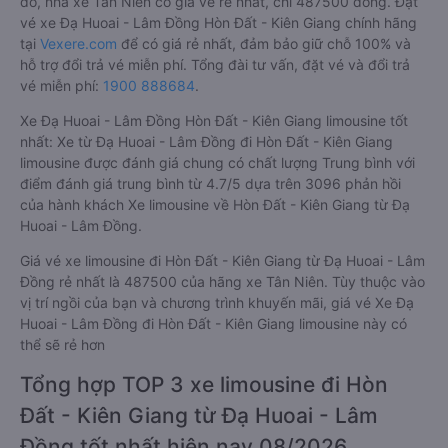
đó, nhà xe Tân Niên có giá vé rẻ nhất, chỉ 487500 đồng. Đặt
vé xe Đạ Huoai - Lâm Đồng Hòn Đất - Kiên Giang chính hãng
tại
Vexere.com
để có giá rẻ nhất, đảm bảo giữ chỗ 100% và
hỗ trợ đổi trả vé miễn phí. Tổng đài tư vấn, đặt vé và đổi trả
vé miễn phí:
1900 888684
.
Xe Đạ Huoai - Lâm Đồng Hòn Đất - Kiên Giang limousine tốt
nhất: Xe từ Đạ Huoai - Lâm Đồng đi Hòn Đất - Kiên Giang
limousine được đánh giá chung có chất lượng Trung bình với
điểm đánh giá trung bình từ 4.7/5 dựa trên 3096 phản hồi
của hành khách Xe limousine về Hòn Đất - Kiên Giang từ Đạ
Huoai - Lâm Đồng.
Giá vé xe limousine đi Hòn Đất - Kiên Giang từ Đạ Huoai - Lâm
Đồng rẻ nhất là 487500 của hãng xe Tân Niên. Tùy thuộc vào
vị trí ngồi của bạn và chương trình khuyến mãi, giá vé Xe Đạ
Huoai - Lâm Đồng đi Hòn Đất - Kiên Giang limousine này có
thể sẽ rẻ hơn
Tổng hợp TOP 3 xe limousine đi Hòn
Đất - Kiên Giang từ Đạ Huoai - Lâm
Đồng tốt nhất hiện nay 08/2026