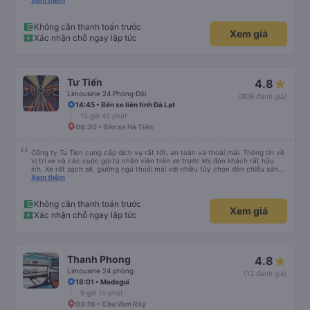
lần đầu tiên đi xe giường nằm với hai đứa trẻ nhỏ khá thú vị. Chúng tôi không
Xem thêm
chắc chắn khi nào xe sẽ dừng lại để nghỉ hoặc ăn uống. Tôi rất ngạc nhiên
khi xe dừng lại lúc nửa đêm ở Cần Thơ và mọi người xuống xe ăn. Khi đến
điểm dừng, họ đánh thức chúng tôi dậy và đảm bảo chúng tôi đã sẵn sàng.
Không cần thanh toán trước
Xem giá
Nhìn chung, đó là một trải nghiệm tốt. Mỗi giường đều có gối và chăn, và đủ
Xác nhận chỗ ngay lập tức
chỗ cho 1 người lớn và 1 trẻ em nằm thoải mái.
Tư Tiến
4.8
Limousine 24 Phòng Đôi
(809 đánh giá)
14:45 • Bến xe liên tỉnh Đà Lạt
15 giờ 45 phút
06:30 • Bến xe Hà Tiên
Công ty Tu Tien cung cấp dịch vụ rất tốt, an toàn và thoải mái. Thông tin về
vị trí xe và các cuộc gọi từ nhân viên trên xe trước khi đón khách rất hữu
ích. Xe rất sạch sẽ, giường ngủ thoải mái với nhiều tùy chọn đèn chiếu sáng
và cổng USB được đặt ở vị trí thuận tiện. Nhân viên rất lịch sự và xe đến
Xem thêm
điểm đến sớm hơn dự kiến. Cảm ơn!
Không cần thanh toán trước
Xem giá
Xác nhận chỗ ngay lập tức
Thanh Phong
4.8
Limousine 24 phòng
(12 đánh giá)
18:01 • Madagui
9 giờ 15 phút
03:16 • Cầu Vàm Rầy