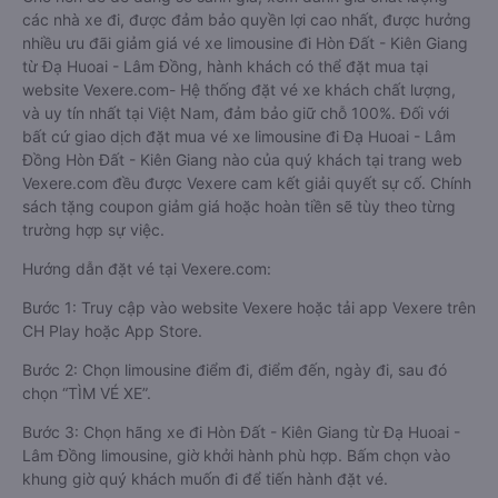
các nhà xe đi, được đảm bảo quyền lợi cao nhất, được hưởng
nhiều ưu đãi giảm giá vé xe limousine đi Hòn Đất - Kiên Giang
từ Đạ Huoai - Lâm Đồng, hành khách có thể đặt mua tại
website Vexere.com- Hệ thống đặt vé xe khách chất lượng,
và uy tín nhất tại Việt Nam, đảm bảo giữ chỗ 100%. Đối với
bất cứ giao dịch đặt mua vé xe limousine đi Đạ Huoai - Lâm
Đồng Hòn Đất - Kiên Giang nào của quý khách tại trang web
Vexere.com đều được Vexere cam kết giải quyết sự cố. Chính
sách tặng coupon giảm giá hoặc hoàn tiền sẽ tùy theo từng
trường hợp sự việc.
Hướng dẫn đặt vé tại Vexere.com:
Bước 1: Truy cập vào website Vexere hoặc tải app Vexere trên
CH Play hoặc App Store.
Bước 2: Chọn limousine điểm đi, điểm đến, ngày đi, sau đó
chọn “TÌM VÉ XE”.
Bước 3: Chọn hãng xe đi Hòn Đất - Kiên Giang từ Đạ Huoai -
Lâm Đồng limousine, giờ khởi hành phù hợp. Bấm chọn vào
khung giờ quý khách muốn đi để tiến hành đặt vé.