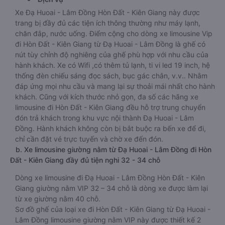
Xe Đạ Huoai - Lâm Đồng Hòn Đất - Kiên Giang này được
trang bị đầy đủ các tiện ích thông thường như máy lạnh,
chăn đắp, nước uống. Điểm cộng cho dòng xe limousine Vip
đi Hòn Đất - Kiên Giang từ Đạ Huoai - Lâm Đồng là ghế có
nút tùy chỉnh độ nghiêng của ghế phù hợp với nhu cầu của
hành khách. Xe có Wifi ,có thêm tủ lạnh, ti vi led 19 inch, hệ
thống đèn chiếu sáng đọc sách, bục gác chân, v.v.. Nhằm
đáp ứng mọi nhu cầu và mang lại sự thoải mái nhất cho hành
khách. Cũng với kích thước nhỏ gọn, đa số các hãng xe
limousine đi Hòn Đất - Kiên Giang đều hỗ trợ trung chuyển
đón trả khách trong khu vực nội thành Đạ Huoai - Lâm
Đồng. Hành khách không còn bị bắt buộc ra bến xe để đi,
chỉ cần đặt vé trực tuyến và chờ xe đến đón.
b. Xe limousine giường nằm từ Đạ Huoai - Lâm Đồng đi Hòn
Đất - Kiên Giang đầy đủ tiện nghi 32 - 34 chỗ
Dòng xe limousine đi Đạ Huoai - Lâm Đồng Hòn Đất - Kiên
Giang giường nằm VIP 32 – 34 chỗ là dòng xe được làm lại
từ xe giường nằm 40 chỗ.
Sơ đồ ghế của loại xe đi Hòn Đất - Kiên Giang từ Đạ Huoai -
Lâm Đồng limousine giường nằm VIP này được thiết kế 2