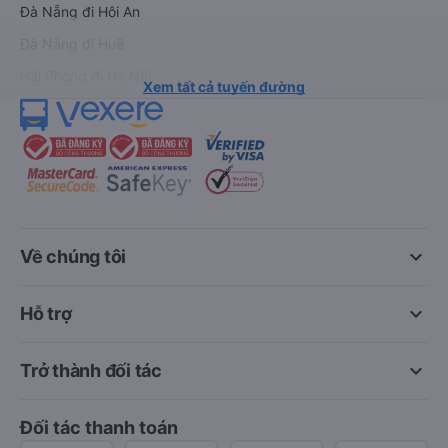
Đà Nẵng đi Hội An
Đà Nẵng đi Huế
Hải Phòng đi Hà Nội
Xem tất cả tuyến đường
keyboard_arrow_down
Về chúng tôi
keyboard_arrow_down
Hỗ trợ
keyboard_arrow_down
Trở thành đối tác
Đối tác thanh toán