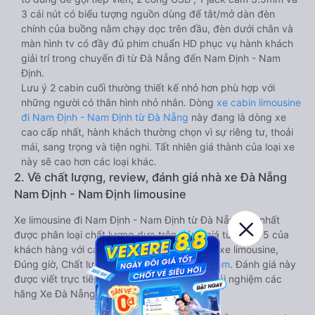
3 cái nút có biểu tượng nguồn dùng để tắt/mở dàn đèn
chính của buồng nằm chạy dọc trên đầu, đèn dưới chân và
màn hình tv có đầy đủ phim chuẩn HD phục vụ hành khách
giải trí trong chuyến đi từ Đà Nẵng đến Nam Định - Nam
Định.
Lưu ý 2 cabin cuối thường thiết kế nhỏ hơn phù hợp với
những người có thân hình nhỏ nhắn. Dòng
xe cabin limousine
đi Nam Định - Nam Định từ Đà Nẵng
này đang là dòng xe
cao cấp nhất, hành khách thường chọn vì sự riêng tư, thoải
mái, sang trọng và tiện nghi. Tất nhiên giá thành của loại xe
này sẽ cao hơn các loại khác.
2. Về chất lượng, review, đánh giá nhà xe Đà Nẵng
Nam Định - Nam Định limousine
Xe limousine đi Nam Định - Nam Định từ Đà Nẵng tốt nhất
được phân loại chất lượng dựa trên đánh giá từ 1 đến 5 của
khách hàng với các tiêu chí như: Chất lượng xe limousine,
Đúng giờ, Chất lượng phục vụ trên
Vexere.com
. Đánh giá này
được viết trực tiếp bởi các khách hàng đã trải nghiệm các
hãng Xe Đà Nẵng đi Nam Định - Nam Định.