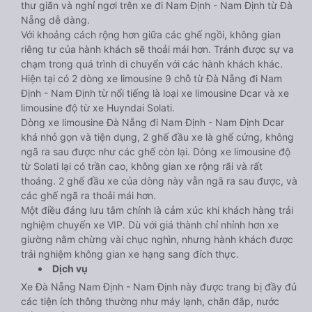
thư giãn và nghỉ ngơi trên xe đi Nam Định - Nam Định từ Đà
Nẵng dễ dàng.
Với khoảng cách rộng hơn giữa các ghế ngồi, không gian
riêng tư của hành khách sẽ thoải mái hơn. Tránh được sự va
chạm trong quá trình di chuyển với các hành khách khác.
Hiện tại có 2 dòng xe limousine 9 chỗ từ Đà Nẵng đi Nam
Định - Nam Định từ nổi tiếng là loại xe limousine Dcar và xe
limousine độ từ xe Huyndai Solati.
Dòng xe limousine Đà Nẵng đi Nam Định - Nam Định Dcar
khá nhỏ gọn và tiện dụng, 2 ghế đầu xe là ghế cứng, không
ngã ra sau được như các ghế còn lại. Dòng xe limousine độ
từ Solati lại có trần cao, không gian xe rộng rãi và rất
thoáng. 2 ghế đầu xe của dòng này vẫn ngã ra sau được, và
các ghế ngã ra thoải mái hơn.
Một điều đáng lưu tâm chính là cảm xúc khi khách hàng trải
nghiệm chuyến xe VIP. Dù với giá thành chỉ nhỉnh hơn xe
giường nằm chừng vài chục nghìn, nhưng hành khách được
trải nghiệm không gian xe hạng sang đích thực.
Dịch vụ
Xe Đà Nẵng Nam Định - Nam Định này được trang bị đầy đủ
các tiện ích thông thường như máy lạnh, chăn đắp, nước