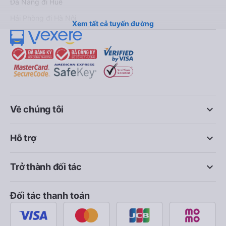
Đà Nẵng đi Huế
Hải Phòng đi Hà Nội
Xem tất cả tuyến đường
keyboard_arrow_down
Về chúng tôi
keyboard_arrow_down
Hỗ trợ
keyboard_arrow_down
Trở thành đối tác
Đối tác thanh toán