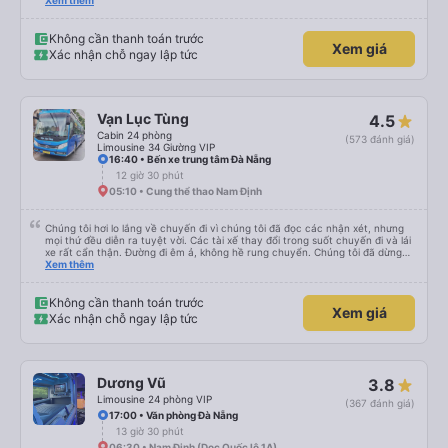
thích tài xế. Lái xe an toàn. Chu đáo, thân thiện, nhiệt tình. - Xe ngồi thoải
Xem thêm
mái, có massage, có ổ cắm sạc. - Giữa trời mưa bão, mình vẫn kịp giờ
check-in sân bay nên cho 5 sao.
Không cần thanh toán trước
Xem giá
Xác nhận chỗ ngay lập tức
Vạn Lục Tùng
4.5
Cabin 24 phòng
(573 đánh giá)
Limousine 34 Giường VIP
16:40 • Bến xe trung tâm Đà Nẵng
12 giờ 30 phút
05:10 • Cung thể thao Nam Định
Chúng tôi hơi lo lắng về chuyến đi vì chúng tôi đã đọc các nhận xét, nhưng
mọi thứ đều diễn ra tuyệt vời. Các tài xế thay đổi trong suốt chuyến đi và lái
xe rất cẩn thận. Đường đi êm ả, không hề rung chuyển. Chúng tôi đã dừng
đủ số lần để đi vệ sinh và dừng lại để ăn tối. Nhìn chung, ghế ngồi có thể hơi
Xem thêm
ngắn đối với những người cao trên 180 cm nhưng đó không phải là vấn đề
lớn. Chúng tôi rất thích chuyến đi.
Không cần thanh toán trước
Xem giá
Xác nhận chỗ ngay lập tức
Dương Vũ
3.8
Limousine 24 phòng VIP
(367 đánh giá)
17:00 • Văn phòng Đà Nẵng
13 giờ 30 phút
06:30 • Nam Định (Dọc Quốc lộ 1A)