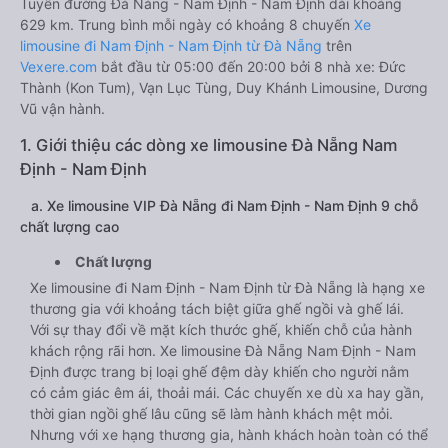
Tuyến đường Đà Nẵng - Nam Định - Nam Định dài khoảng
629 km. Trung bình mỗi ngày có khoảng 8 chuyến
Xe
limousine đi Nam Định - Nam Định từ Đà Nẵng
trên
Vexere.com
bắt đầu từ 05:00 đến 20:00 bởi 8 nhà xe: Đức
Thành (Kon Tum), Vạn Lục Tùng, Duy Khánh Limousine, Dương
Vũ vận hành.
1. Giới thiệu các dòng xe limousine Đà Nẵng Nam
Định - Nam Định
a. Xe limousine VIP Đà Nẵng đi Nam Định - Nam Định 9 chỗ
chất lượng cao
Chất lượng
Xe limousine đi Nam Định - Nam Định từ Đà Nẵng là hạng xe
thương gia với khoảng tách biệt giữa ghế ngồi và ghế lái.
Với sự thay đổi về mặt kích thước ghế, khiến chỗ của hành
khách rộng rãi hơn. Xe limousine Đà Nẵng Nam Định - Nam
Định được trang bị loại ghế đệm dày khiến cho người nằm
có cảm giác êm ái, thoải mái. Các chuyến xe dù xa hay gần,
thời gian ngồi ghế lâu cũng sẽ làm hành khách mệt mỏi.
Nhưng với xe hạng thương gia, hành khách hoàn toàn có thể