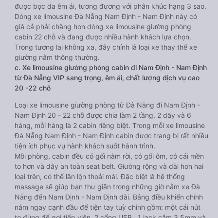
được bọc da êm ái, tương đương với phân khúc hạng 3 sao.
Dòng xe limousine Đà Nẵng Nam Định - Nam Định này có
giá cả phải chăng hơn dòng xe limousine giường phòng
cabin 22 chỗ và đang được nhiều hành khách lựa chọn.
Trong tương lai không xa, đây chính là loại xe thay thế xe
giường nằm thông thường.
c. Xe limousine giường phòng cabin đi Nam Định - Nam Định
từ Đà Nẵng VIP sang trọng, êm ái, chất lượng dịch vụ cao
20 -22 chỗ
Loại xe limousine giường phòng từ Đà Nẵng đi Nam Định -
Nam Định 20 - 22 chỗ được chia làm 2 tầng, 2 dãy và 6
hàng, mỗi hàng là 2 cabin riêng biệt. Trong mỗi xe limousine
Đà Nẵng Nam Định - Nam Định cabin được trang bị rất nhiều
tiện ích phục vụ hành khách suốt hành trình.
Mỗi phòng, cabin đều có gối nằm rời, có gối ôm, có cái mền
to hơn và dây an toàn seat belt. Giường rộng và dài hơn hai
loại trên, có thể lăn lộn thoải mái. Đặc biệt là hệ thống
massage sẽ giúp bạn thư giãn trong những giờ nằm xe Đà
Nẵng đến Nam Định - Nam Định dài. Bảng điều khiển chính
nằm ngay cạnh đầu để tiện tay tuỳ chỉnh gồm: một cái nút
to đùng để gọi tiếp viên, 2 cổng USB , 1 jack cắm 3.5mm và