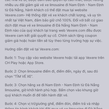
nhiều ưu đãi giảm giá vé xe limousine đi Nam Định - Nam Định
từ Đà Nẵng, hành khách có thể đặt mua tại website
Vexere.com- Hệ thống đặt vé xe khách chất lượng, và uy tín
nhất tại Việt Nam, đảm bảo giữ chỗ 100%. Đối với bất cứ giao
dịch đặt mua vé xe limousine đi Đà Nẵng Nam Định - Nam
Định nào của quý khách tại trang web Vexere.com đều được
Vexere cam kết giải quyết sự cố. Chính sách tặng coupon
giảm giá hoặc hoàn tiền sẽ tùy theo từng trường hợp sự việc.
Hướng dẫn đặt vé tại Vexere.com:
Bước 1: Truy cập vào website Vexere hoặc tải app Vexere trên
CH Play hoặc App Store.
Bước 2: Chọn limousine điểm đi, điểm đến, ngày đi, sau đó
chọn “TÌM VÉ XE”.
Bước 3: Chọn hãng xe đi Nam Định - Nam Định từ Đà Nẵng
limousine, giờ khởi hành phù hợp. Bấm chọn vào khung giờ
quý khách muốn đi để tiến hành đặt vé.
Bước 4: Chọn vị trí/giường ghế, điểm đón, điểm trả và nhập
thông tin hành khách khi đặt mua vé xe limousine đi Đà Nẵng