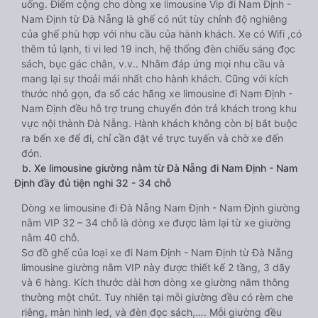
uống. Điểm cộng cho dòng xe limousine Vip đi Nam Định -
Nam Định từ Đà Nẵng là ghế có nút tùy chỉnh độ nghiêng
của ghế phù hợp với nhu cầu của hành khách. Xe có Wifi ,có
thêm tủ lạnh, ti vi led 19 inch, hệ thống đèn chiếu sáng đọc
sách, bục gác chân, v.v.. Nhằm đáp ứng mọi nhu cầu và
mang lại sự thoải mái nhất cho hành khách. Cũng với kích
thước nhỏ gọn, đa số các hãng xe limousine đi Nam Định -
Nam Định đều hỗ trợ trung chuyển đón trả khách trong khu
vực nội thành Đà Nẵng. Hành khách không còn bị bắt buộc
ra bến xe để đi, chỉ cần đặt vé trực tuyến và chờ xe đến
đón.
b. Xe limousine giường nằm từ Đà Nẵng đi Nam Định - Nam
Định đầy đủ tiện nghi 32 - 34 chỗ
Dòng xe limousine đi Đà Nẵng Nam Định - Nam Định giường
nằm VIP 32 – 34 chỗ là dòng xe được làm lại từ xe giường
nằm 40 chỗ.
Sơ đồ ghế của loại xe đi Nam Định - Nam Định từ Đà Nẵng
limousine giường nằm VIP này được thiết kế 2 tầng, 3 dãy
và 6 hàng. Kích thước dài hơn dòng xe giường nằm thông
thường một chút. Tuy nhiên tại mỗi giường đều có rèm che
riêng, màn hình led, và đèn đọc sách,…. Mỗi giường đều