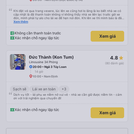
Khi đặt vé qua trang vexere, lúc lên xe cũng hơi lo lắng là ko biết nhà xe có
cập nhật là đã thanh toán không vì không thấy nhà xe liên lạc trước giờ xe
đón, mình phải tự alo cho lái xe để hẹn nơi đón. Khi lên xe thì mình báo là đã
mua qua trang vexere thì lúc đó nhà xe mới kiểm tra và OK. Như vậy, nếu
Xem thêm
nhà xe liên hệ trước để xác nhận với khách là tốt nhất, tránh để khách sốt
ruột, lo lắng.
Không cần thanh toán trước
Xem giá
Xác nhận chỗ ngay lập tức
Đức Thành (Kon Tum)
4.8
Limousine 34 Phòng
(80 đánh giá)
20:00 • Ngã 3 Túy Loan
14 giờ
10:00 • Nam Định
Sạch sẽ
Lái xe an toàn
+3
Dịch vụ tốt - lái phụ xe niềm nở vui vẻ - nhà xe cần giữ được niềm tin - cảm
ơn với trải nghiệm qua chuyến đi!
Xác nhận chỗ ngay lập tức
Xem giá