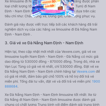
Xe limousine đi Nam Định - Nam Định từ Đà Nẵng được phân
loại chất lượng tốt nhất là xe Đức Thành (Kon Tum) đi Nam
Định - Nam Định từ Đà Nẵng đạt 4.8 / 5 điểm dựa trên các
tiêu chí như: Chất lượng xe, Đúng giờ, Chất lượng phục vụ.
Đánh giá này được viết trực tiếp bởi các khách hàng đã trải
nghiệm dịch vụ của các hãng xe limousine đi Đà Nẵng Nam
Định - Nam Định .
3. Giá vé xe Đà Nẵng Nam Định - Nam Định
Hiện tại, theo cập nhật mới nhất của Vexere.com, giá vé xe
limousine tuyến Nam Định - Nam Định - Đà Nẵng có mức giá
dao động từ 530000 đồng - 870000 đồng. Trong đó, nhà xe
Vạn Lục Tùng có giá vé rẻ nhất, chỉ 530000 đồng. Đặt vé xe
Đà Nẵng Nam Định - Nam Định chính hãng tại
Vexere.com
để
có giá rẻ nhất, đảm bảo giữ chỗ 100% và hỗ trợ đổi trả vé
miễn phí. Tổng đài tư vấn, đặt vé và đổi trả vé miễn phí:
1900
888684
.
Xe Đà Nẵng Nam Định - Nam Định limousine tốt nhất: Xe từ
Đà Nẵng đi Nam Định - Nam Định limousine được đánh giá
chung có chất lượng Trung bình với điểm đánh giá trung bình