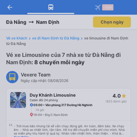
arrow_back
-30k
Đà Nẵng
Nam Định
Chọn ngày
Vé xe khách
xe đi Nam Định từ Đà Nẵng
xe limousine đi Nam Định
từ Đà Nẵng
Vé xe Limousine của 7 nhà xe từ Đà Nẵng đi
Nam Định
: 8 chuyến mỗi ngày
Vexere Team
Ngày cập nhật: 08/08/2026
Duy Khánh Limousine
4.0
Cabin đôi 24 phòng
(823 đánh giá)
05:00 • Văn phòng 217 Đường Hồ Nghinh
14 giờ
19:00 • Big C Nam Định
- Trời mưa bão nhưng tài xế vẫn chạy đúng giờ. An toàn, đảm bảo. Xe chạy
êm. - Nhà xe nhiệt tình, tận tâm. Hỗ trợ đổi chuyến miễn phí cho mình. Nhà
xe miễn phụ thu hành lý quá ký. Nhân viên nhiệt tình, thân thiện. - Khá là