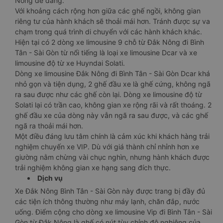
Nông dễ dàng.
Với khoảng cách rộng hơn giữa các ghế ngồi, không gian
riêng tư của hành khách sẽ thoải mái hơn. Tránh được sự va
chạm trong quá trình di chuyển với các hành khách khác.
Hiện tại có 2 dòng xe limousine 9 chỗ từ Đắk Nông đi Bình
Tân - Sài Gòn từ nổi tiếng là loại xe limousine Dcar và xe
limousine độ từ xe Huyndai Solati.
Dòng xe limousine Đắk Nông đi Bình Tân - Sài Gòn Dcar khá
nhỏ gọn và tiện dụng, 2 ghế đầu xe là ghế cứng, không ngã
ra sau được như các ghế còn lại. Dòng xe limousine độ từ
Solati lại có trần cao, không gian xe rộng rãi và rất thoáng. 2
ghế đầu xe của dòng này vẫn ngã ra sau được, và các ghế
ngã ra thoải mái hơn.
Một điều đáng lưu tâm chính là cảm xúc khi khách hàng trải
nghiệm chuyến xe VIP. Dù với giá thành chỉ nhỉnh hơn xe
giường nằm chừng vài chục nghìn, nhưng hành khách được
trải nghiệm không gian xe hạng sang đích thực.
Dịch vụ
Xe Đắk Nông Bình Tân - Sài Gòn này được trang bị đầy đủ
các tiện ích thông thường như máy lạnh, chăn đắp, nước
uống. Điểm cộng cho dòng xe limousine Vip đi Bình Tân - Sài
Gòn từ Đắk Nông là ghế có nút tùy chỉnh độ nghiêng của