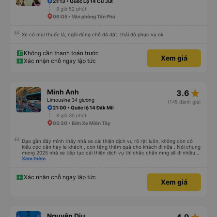
21:13 • Quốc Lộ 14 Cư Jut
8 giờ 52 phút
06:05 • Văn phòng Tân Phú
Xe có mùi thuốc lá, ngồi đúng chỗ đã đặt, thái độ phục vụ ok
Không cần thanh toán trước
Xem giá
Xác nhận chỗ ngay lập tức
star_rate
Minh Anh
3.6
Limousine 34 giường
(145 đánh giá)
21:00 • Quốc lộ 14 Đăk Mil
8 giờ 30 phút
05:30 • Bến Xe Miền Tây
Dạo gần đây mình thấy nhà xe cải thiện dịch vụ rõ rệt luôn, không còn có
kiểu cọc cằn hay la khách , còn tặng thêm quà cho khách đi nữa . Nói chung
mong 2025 nhà xe tiếp tục cải thiện dịch vụ thì chắc chắn mng sẽ đi nhiều
hơn .
Xem thêm
Xác nhận chỗ ngay lập tức
Xem giá
Nguyên Dịu