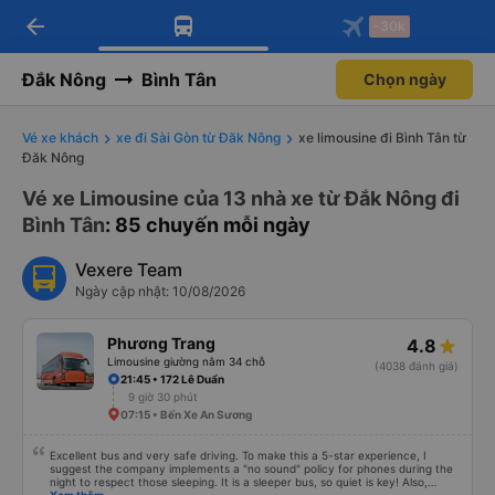
arrow_back
Tải app Vexere ngay!
Tải app Vexere
-30k
Mở app
Mở app
Nhận ưu đãi thành viên độc
-30k/ghế khi đặt vé máy bay qua
quyền
app
Đắk Nông
Bình Tân
Chọn ngày
Vé xe khách
xe đi Sài Gòn từ Đăk Nông
xe limousine đi Bình Tân từ
Đăk Nông
Vé xe Limousine của 13 nhà xe từ Đắk Nông đi
Bình Tân
: 85 chuyến mỗi ngày
Vexere Team
Ngày cập nhật: 10/08/2026
Phương Trang
4.8
Limousine giường nằm 34 chỗ
(4038 đánh giá)
21:45 • 172 Lê Duẩn
9 giờ 30 phút
07:15 • Bến Xe An Sương
Excellent bus and very safe driving. To make this a 5-star experience, I
suggest the company implements a "no sound" policy for phones during the
night to respect those sleeping. It is a sleeper bus, so quiet is key! Also,