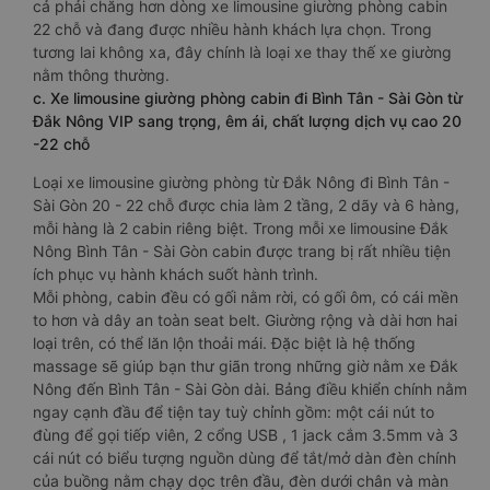
cả phải chăng hơn dòng xe limousine giường phòng cabin
22 chỗ và đang được nhiều hành khách lựa chọn. Trong
tương lai không xa, đây chính là loại xe thay thế xe giường
nằm thông thường.
c. Xe limousine giường phòng cabin đi Bình Tân - Sài Gòn từ
Đắk Nông VIP sang trọng, êm ái, chất lượng dịch vụ cao 20
-22 chỗ
Loại xe limousine giường phòng từ Đắk Nông đi Bình Tân -
Sài Gòn 20 - 22 chỗ được chia làm 2 tầng, 2 dãy và 6 hàng,
mỗi hàng là 2 cabin riêng biệt. Trong mỗi xe limousine Đắk
Nông Bình Tân - Sài Gòn cabin được trang bị rất nhiều tiện
ích phục vụ hành khách suốt hành trình.
Mỗi phòng, cabin đều có gối nằm rời, có gối ôm, có cái mền
to hơn và dây an toàn seat belt. Giường rộng và dài hơn hai
loại trên, có thể lăn lộn thoải mái. Đặc biệt là hệ thống
massage sẽ giúp bạn thư giãn trong những giờ nằm xe Đắk
Nông đến Bình Tân - Sài Gòn dài. Bảng điều khiển chính nằm
ngay cạnh đầu để tiện tay tuỳ chỉnh gồm: một cái nút to
đùng để gọi tiếp viên, 2 cổng USB , 1 jack cắm 3.5mm và 3
cái nút có biểu tượng nguồn dùng để tắt/mở dàn đèn chính
của buồng nằm chạy dọc trên đầu, đèn dưới chân và màn