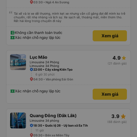
03:30 • Ngã 4 An Sương
Tài xế và lơ xe dễ thương, mình kẹt xe nhưng vẫn cố gắng đợi để mình ko trễ
chuyến, rất nhẹ nhàng và lịch sự. Xe sạch sẽ, thoáng mát, mền thơm tho.
Rất hài lòng trong chuyến đi này
Không cần thanh toán trước
Xem giá
Xác nhận chỗ ngay lập tức
Lục Mão
4.9
Limousine 24 Phòng
(21 đánh giá)
Limousine 34 Phòng
22:00 • Cây xăng Kiến Tạo
6 giờ 30 phút
04:30 • Văn phòng Sài Gòn
Xác nhận chỗ ngay lập tức
Xem giá
star_rate
Quang Đông (Đắk Lắk)
3.9
Limousine 34 phòng
(68 đánh giá)
18:30 • Quốc lộ 26 - Uỷ ban xã Ea Tih
11 giờ
05:30 • Bến xe Miền Tây