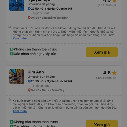
star_rate
4.9
Limousine 34 phòng
(763 đánh giá)
22:50 • Gia Nghĩa (Quốc lộ 14)
6 giờ 5 phút
04:55 • Văn phòng Tân Bình
Phục vụ rất tốt, nhà xe đón và trả khách đúng địa chỉ, lần đầu tiên đi xe mà
không phát sinh thêm chi phí Grab. Nhân viên nhiệt tình. Góp ý: Nhà xe cần
tương tác với khách qua App hoặc Zalo hoặc tin nhắn điện thoại nhiều hơn
nữa để hành khách yên tâm đặc biệt là khách đặt vé qua App. Chân thành
Xem thêm
cảm ơn, lần sau đặt vé lại
Không cần thanh toán trước
Xem giá
Xác nhận chỗ ngay lập tức
star_rate
Kim Anh
4.6
Limousine 34 Phòng
(4084 đánh giá)
23:10 • Gia Nghĩa (Quốc lộ 14)
5 giờ 35 phút
04:45 • Bến xe Miền Tây
Xe buýt giường nằm đến BMT rất thoải mái, rộng rãi hơn những gì tôi từng
trải nghiệm trước đây, có kèm theo chai nước, chăn và gối. Điều hòa được
đặt ở nhiệt độ tốt. Chúng tôi khởi hành đúng giờ và đến sớm hơn dự kiến 30
phút. Tài xế rất tuyệt so với những tài xế khác ở Việt Nam! Không quá nhiều
Xem thêm
tiếng còi xe, không có nhạc lớn hoặc tiếng ồn khác và cảm giác lái xe an
toàn nên rất dễ ngủ. Tôi rất vui vì đã đặt qua Vexere và có vị trí xe buýt trên
GPS và biển số xe vì tôi phải tìm kiếm xung quanh bến xe để tìm thấy nó, đây
Không cần thanh toán trước
Xem giá
là vấn đề của bến xe Đà Lạt (không phải tất cả các xe buýt đều có bảng
Xác nhận chỗ ngay lập tức