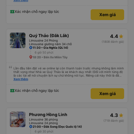
please display the Wi-Fi password clearly inside the cabin for convenience. I
Xem thêm
would definitely ride with them again! -------------- ​ Xe chất lượng tốt và
tài xế lái xe rất an toàn. Để dịch vụ hoàn hảo hơn, tôi góp ý nhà xe nên có
quy định rõ ràng về việc giữ im lặng (tắt âm thanh điện thoại) vào ban đêm
Xác nhận chỗ ngay lập tức
Xem giá
để tránh làm phiền hành khách khác ngủ. Ngoài ra, nhà xe nên dán sẵn mật
khẩu Wi-Fi trong xe để hành khách dễ dàng sử dụng. Tôi vẫn sẽ tiếp tục ủng
hộ nhà xe trong tương lai!
Quý Thảo (Đắk Lắk)
4.4
Limousine 24 Phòng
(1808 đánh giá)
Limousine giường nằm 34 chỗ
11:30 • Gia Nghĩa (QL14)
6 giờ 50 phút
18:20 • Bến Xe Miền Tây
Lần đầu tiên đặt vé xe online lại còn thanh toán trước nhưng không làm mình
thất vọng nha! Nhà xe Quý Thảo là xe khách duy nhất (Đối với mình từng đi)
là các tài xế nói chuyện lịch sự chứ không nói tục. Riêng cái này thôi là đã
đánh giá 5 sao rồi. Chú tài xế còn uống pepsi rất dễ thương chứ không có
Xem thêm
hút thuốc phè phè như các xe khác. Đón trả đúng điểm. Được nằm đúng
giường đã đặt. Nói chung 10 điểm.
Xác nhận chỗ ngay lập tức
Xem giá
Phương Hồng Linh
4.3
Limousine 36 phòng
(719 đánh giá)
Limousine 24 phòng
21:00 • Đắk Song (Dọc Quốc lộ 14)
6 giờ 30 phút