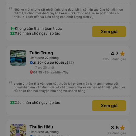
Nhà xe mới nhưng rất nhiệt tình, chu đáo. Mình sẽ tiếp tục ủng hộ. Mình có
thêm lựa chọn mới khi đi tuyến Eakar - SG. Chúc nhà xe sẽ phát triển có
nhiều KH biết đến và luôn nâng cao chất lượng dịch vụ.
Không cần thanh toán trước
Xem giá
Xác nhận chỗ ngay lập tức
star_rate
Tuấn Trung
4.7
Limousine 22 phòng
(1225 đánh giá)
21:30 • Cư Jut (Quốc Lộ 14)
7 giờ 25 phút
04:55 • Bến xe Miền Tây
e góp ý thêm tí là vẫn còn hút thuốc khi phòng máy lạnh ảnh hưởng với
người khác em vẫn đánh giá về chất lượng nhà xe và bạn nhân viên phục vụ
rất nhiệt tình nói chuyện nhỏ nhẹ với khách hàng
Xác nhận chỗ ngay lập tức
Xem giá
star_rate
Thuận Hiếu
3.5
Limousine 34 phòng
(27 đánh giá)