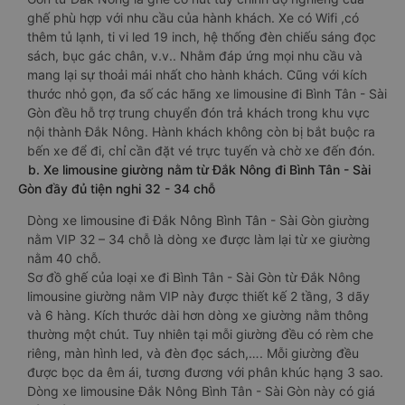
ghế phù hợp với nhu cầu của hành khách. Xe có Wifi ,có
thêm tủ lạnh, ti vi led 19 inch, hệ thống đèn chiếu sáng đọc
sách, bục gác chân, v.v.. Nhằm đáp ứng mọi nhu cầu và
mang lại sự thoải mái nhất cho hành khách. Cũng với kích
thước nhỏ gọn, đa số các hãng xe limousine đi Bình Tân - Sài
Gòn đều hỗ trợ trung chuyển đón trả khách trong khu vực
nội thành Đắk Nông. Hành khách không còn bị bắt buộc ra
bến xe để đi, chỉ cần đặt vé trực tuyến và chờ xe đến đón.
b. Xe limousine giường nằm từ Đắk Nông đi Bình Tân - Sài
Gòn đầy đủ tiện nghi 32 - 34 chỗ
Dòng xe limousine đi Đắk Nông Bình Tân - Sài Gòn giường
nằm VIP 32 – 34 chỗ là dòng xe được làm lại từ xe giường
nằm 40 chỗ.
Sơ đồ ghế của loại xe đi Bình Tân - Sài Gòn từ Đắk Nông
limousine giường nằm VIP này được thiết kế 2 tầng, 3 dãy
và 6 hàng. Kích thước dài hơn dòng xe giường nằm thông
thường một chút. Tuy nhiên tại mỗi giường đều có rèm che
riêng, màn hình led, và đèn đọc sách,…. Mỗi giường đều
được bọc da êm ái, tương đương với phân khúc hạng 3 sao.
Dòng xe limousine Đắk Nông Bình Tân - Sài Gòn này có giá