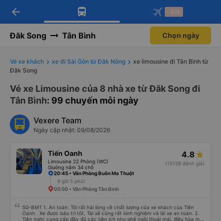
arrow_back
Tải app Vexere ngay!
Tải app Vexere
-30k
Mở app
Mở app
Nhận ưu đãi thành viên độc
-30k/ghế khi đặt vé máy bay qua
quyền
app
Đăk Song
Tân Bình
Chọn ngày
Vé xe khách
xe đi Sài Gòn từ Đăk Nông
xe limousine đi Tân Bình từ
Đăk Song
Vé xe Limousine của 8 nhà xe từ Đăk Song đi
Tân Bình
: 99 chuyến mỗi ngày
Vexere Team
Ngày cập nhật: 09/08/2026
Tiến Oanh
4.8
Limousine 22 Phòng (WC)
(15128 đánh giá)
Giường nằm 34 chỗ
20:45 • Văn Phòng Buôn Ma Thuột
9 giờ 5 phút
05:50 • Văn Phòng Tân Bình
SG-BMT 1. An toàn: Tôi rất hài lòng về chất lượng của xe khách của Tiến
Oanh . Xe được bảo trì tốt, Tài xế cũng rất kinh nghiệm và lái xe an toàn. 2.
Tiện nghi: cung cấp đầy đủ các tiện ích như ghế ngồi thoải mái, điều hòa mát