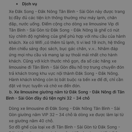
Dịch vụ
Xe Đăk Song - Đắk Nông Tân Bình - Sài Gòn này được trang
bị đầy đủ các tiện ích thông thường như máy lạnh, chăn
đắp, nước uống. Điểm cộng cho dòng xe limousine Vip đi
Tân Bình - Sài Gòn từ Đăk Song - Đắk Nông là ghế có nút
tùy chỉnh độ nghiêng của ghế phù hợp với nhu cầu của hành
khách. Xe có Wifi ,có thêm tủ lạnh, ti vi led 19 inch, hệ thống
đèn chiếu sáng đọc sách, bục gác chân, v.v.. Nhằm đáp
ứng mọi nhu cầu và mang lại sự thoải mái nhất cho hành
khách. Cũng với kích thước nhỏ gọn, đa số các hãng xe
limousine đi Tân Bình - Sài Gòn đều hỗ trợ trung chuyển đón
trả khách trong khu vực nội thành Đăk Song - Đắk Nông.
Hành khách không còn bị bắt buộc ra bến xe để đi, chỉ cần
đặt vé trực tuyến và chờ xe đến đón.
b. Xe limousine giường nằm từ Đăk Song - Đắk Nông đi Tân
Bình - Sài Gòn đầy đủ tiện nghi 32 - 34 chỗ
Dòng xe limousine đi Đăk Song - Đắk Nông Tân Bình - Sài
Gòn giường nằm VIP 32 – 34 chỗ là dòng xe được làm lại từ
xe giường nằm 40 chỗ.
Sơ đồ ghế của loại xe đi Tân Bình - Sài Gòn từ Đăk Song -