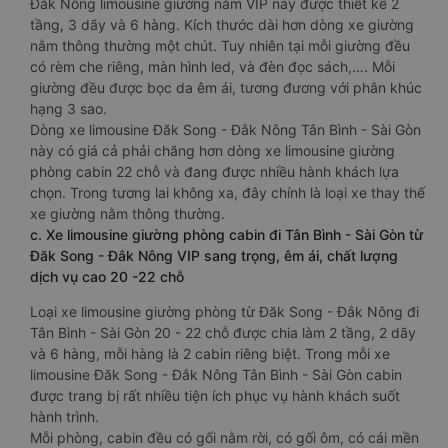
Đắk Nông limousine giường nằm VIP này được thiết kế 2
tầng, 3 dãy và 6 hàng. Kích thước dài hơn dòng xe giường
nằm thông thường một chút. Tuy nhiên tại mỗi giường đều
có rèm che riêng, màn hình led, và đèn đọc sách,…. Mỗi
giường đều được bọc da êm ái, tương đương với phân khúc
hạng 3 sao.
Dòng xe limousine Đăk Song - Đắk Nông Tân Bình - Sài Gòn
này có giá cả phải chăng hơn dòng xe limousine giường
phòng cabin 22 chỗ và đang được nhiều hành khách lựa
chọn. Trong tương lai không xa, đây chính là loại xe thay thế
xe giường nằm thông thường.
c. Xe limousine giường phòng cabin đi Tân Bình - Sài Gòn từ
Đăk Song - Đắk Nông VIP sang trọng, êm ái, chất lượng
dịch vụ cao 20 -22 chỗ
Loại xe limousine giường phòng từ Đăk Song - Đắk Nông đi
Tân Bình - Sài Gòn 20 - 22 chỗ được chia làm 2 tầng, 2 dãy
và 6 hàng, mỗi hàng là 2 cabin riêng biệt. Trong mỗi xe
limousine Đăk Song - Đắk Nông Tân Bình - Sài Gòn cabin
được trang bị rất nhiều tiện ích phục vụ hành khách suốt
hành trình.
Mỗi phòng, cabin đều có gối nằm rời, có gối ôm, có cái mền