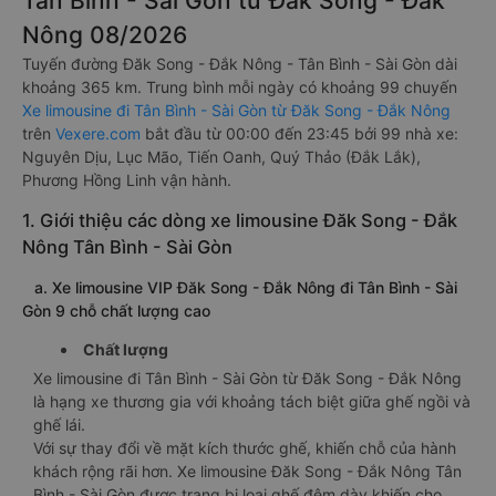
Tân Bình - Sài Gòn từ Đăk Song - Đắk
Nông 08/2026
Tuyến đường Đăk Song - Đắk Nông - Tân Bình - Sài Gòn dài
khoảng 365 km. Trung bình mỗi ngày có khoảng 99 chuyến
Xe limousine đi Tân Bình - Sài Gòn từ Đăk Song - Đắk Nông
trên
Vexere.com
bắt đầu từ 00:00 đến 23:45 bởi 99 nhà xe:
Nguyên Dịu, Lục Mão, Tiến Oanh, Quý Thảo (Đắk Lắk),
Phương Hồng Linh vận hành.
1. Giới thiệu các dòng xe limousine Đăk Song - Đắk
Nông Tân Bình - Sài Gòn
a. Xe limousine VIP Đăk Song - Đắk Nông đi Tân Bình - Sài
Gòn 9 chỗ chất lượng cao
Chất lượng
Xe limousine đi Tân Bình - Sài Gòn từ Đăk Song - Đắk Nông
là hạng xe thương gia với khoảng tách biệt giữa ghế ngồi và
ghế lái.
Với sự thay đổi về mặt kích thước ghế, khiến chỗ của hành
khách rộng rãi hơn. Xe limousine Đăk Song - Đắk Nông Tân
Bình - Sài Gòn được trang bị loại ghế đệm dày khiến cho