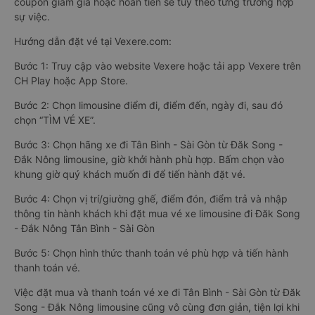
coupon giảm giá hoặc hoàn tiền sẽ tùy theo từng trường hợp
sự việc.
Hướng dẫn đặt vé tại Vexere.com:
Bước 1: Truy cập vào website Vexere hoặc tải app Vexere trên
CH Play hoặc App Store.
Bước 2: Chọn limousine điểm đi, điểm đến, ngày đi, sau đó
chọn “TÌM VÉ XE”.
Bước 3: Chọn hãng xe đi Tân Bình - Sài Gòn từ Đăk Song -
Đắk Nông limousine, giờ khởi hành phù hợp. Bấm chọn vào
khung giờ quý khách muốn đi để tiến hành đặt vé.
Bước 4: Chọn vị trí/giường ghế, điểm đón, điểm trả và nhập
thông tin hành khách khi đặt mua vé xe limousine đi Đăk Song
- Đắk Nông Tân Bình - Sài Gòn
Bước 5: Chọn hình thức thanh toán vé phù hợp và tiến hành
thanh toán vé.
Việc đặt mua và thanh toán vé xe đi Tân Bình - Sài Gòn từ Đăk
Song - Đắk Nông limousine cũng vô cùng đơn giản, tiện lợi khi