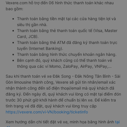
Vexere.com hỗ trợ đến 06 hình thức thanh toán khác nhau
bao gồm:
Thanh toán bằng tiền mặt tại các cửa hàng tiện lợi và
siêu thị gần nhà.
Thanh toán bằng thẻ thanh toán quốc tế (Visa, Master
Card, JCB).
Thanh toán bằng thẻ ATM đã đăng ký thanh toán trực
tuyến (Internet Banking).
Thanh toán bằng hình thức chuyển khoản ngân hàng.
Bên cạnh đó, quý khách cũng có thể thanh toán vé
thông qua các ví Momo, ZaloPay, AirPay, VNPay,…
Sau khi thanh toán vé xe Đăk Song - Đắk Nông Tân Bình - Sài
Gòn limousine thành công, Vexere sẽ gửi tin nhắn/email xác
nhận thành công đến số điện thoại/email mà quý khách đã
đăng ký. Đến ngày đi, quý khách vui lòng có mặt tại điểm đón
trước 30 phút giờ khởi hành để chuẩn bị lên xe. Để kiểm tra
tình trạng vé đã đặt, quý khách vui lòng truy cập
https://vexere.com/vi-VN/booking/ticketinfo
Xem hướng dẫn chi tiết đặt vé xe, minh họa bằng hình ảnh
tại