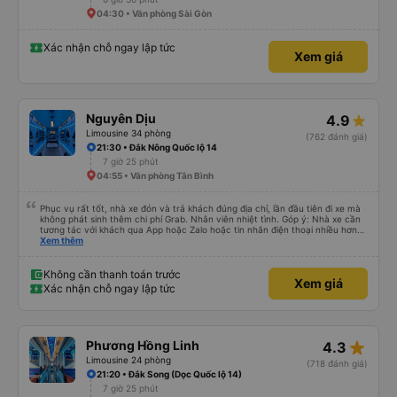
04:30 • Văn phòng Sài Gòn
Xác nhận chỗ ngay lập tức
Xem giá
Nguyên Dịu
4.9
Limousine 34 phòng
(762 đánh giá)
21:30 • Đắk Nông Quốc lộ 14
7 giờ 25 phút
04:55 • Văn phòng Tân Bình
Phục vụ rất tốt, nhà xe đón và trả khách đúng địa chỉ, lần đầu tiên đi xe mà
không phát sinh thêm chi phí Grab. Nhân viên nhiệt tình. Góp ý: Nhà xe cần
tương tác với khách qua App hoặc Zalo hoặc tin nhắn điện thoại nhiều hơn
nữa để hành khách yên tâm đặc biệt là khách đặt vé qua App. Chân thành
Xem thêm
cảm ơn, lần sau đặt vé lại
Không cần thanh toán trước
Xem giá
Xác nhận chỗ ngay lập tức
star_rate
Phương Hồng Linh
4.3
Limousine 24 phòng
(718 đánh giá)
21:20 • Đắk Song (Dọc Quốc lộ 14)
7 giờ 25 phút