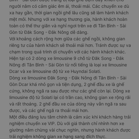
người nằm có cảm giác êm ái, thoải mái. Các chuyến xe dù
xa hay gần, thời gian ngồi ghế lâu cũng sẽ làm hành khách
mệt mỏi. Nhưng với xe hạng thương gia, hành khách hoàn
toàn có thể thư giãn và nghỉ ngơi trên xe đi Tân Bình - Sài
Gòn từ Đăk Song - Đắk Nông dễ dàng.
Với khoảng cách rộng hơn giữa các ghế ngồi, không gian
riêng tư của hành khách sẽ thoải mái hơn. Tránh được sự va
chạm trong quá trình di chuyển với các hành khách khác.
Hiện tại có 2 dòng xe limousine 9 chỗ từ Đăk Song - Đắk
Nông đi Tân Bình - Sài Gòn từ nổi tiếng là loại xe limousine
Dcar và xe limousine độ từ xe Huyndai Solati.
Dòng xe limousine Đăk Song - Đắk Nông đi Tân Bình - Sài
Gòn Dcar khá nhỏ gọn và tiện dụng, 2 ghế đầu xe là ghế
cứng, không ngã ra sau được như các ghế còn lại. Dòng xe
limousine độ từ Solati lại có trần cao, không gian xe rộng rãi
và rất thoáng. 2 ghế đầu xe của dòng này vẫn ngã ra sau
được, và các ghế ngã ra thoải mái hơn.
Một điều đáng lưu tâm chính là cảm xúc khi khách hàng trải
nghiệm chuyến xe VIP. Dù với giá thành chỉ nhỉnh hơn xe
giường nằm chừng vài chục nghìn, nhưng hành khách được
trải nghiệm không gian xe hạng sang đích thực.