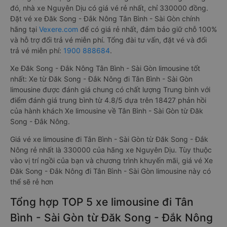
đó, nhà xe Nguyên Dịu có giá vé rẻ nhất, chỉ 330000 đồng.
Đặt vé xe Đăk Song - Đắk Nông Tân Bình - Sài Gòn chính
hãng tại
Vexere.com
để có giá rẻ nhất, đảm bảo giữ chỗ 100%
và hỗ trợ đổi trả vé miễn phí. Tổng đài tư vấn, đặt vé và đổi
trả vé miễn phí:
1900 888684
.
Xe Đăk Song - Đắk Nông Tân Bình - Sài Gòn limousine tốt
nhất: Xe từ Đăk Song - Đắk Nông đi Tân Bình - Sài Gòn
limousine được đánh giá chung có chất lượng Trung bình với
điểm đánh giá trung bình từ 4.8/5 dựa trên 18427 phản hồi
của hành khách Xe limousine về Tân Bình - Sài Gòn từ Đăk
Song - Đắk Nông.
Giá vé xe limousine đi Tân Bình - Sài Gòn từ Đăk Song - Đắk
Nông rẻ nhất là 330000 của hãng xe Nguyên Dịu. Tùy thuộc
vào vị trí ngồi của bạn và chương trình khuyến mãi, giá vé Xe
Đăk Song - Đắk Nông đi Tân Bình - Sài Gòn limousine này có
thể sẽ rẻ hơn
Tổng hợp TOP 5 xe limousine đi Tân
Bình - Sài Gòn từ Đăk Song - Đắk Nông