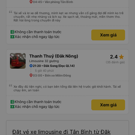
04:45 • Văn phòng Tân Bình
Tài xế và lơ xe dễ thương, mình kẹt xe nhưng vẫn cố gắng đợi để mình ko trễ
chuyến, rất nhẹ nhàng và lịch sự. Xe sạch sẽ, thoáng mát, mền thơm tho.
Rất hài lòng trong chuyến đi này
Không cần thanh toán trước
Xem giá
Xác nhận chỗ ngay lập tức
star_rate
Thanh Thuỷ (Đắk Nông)
2.4
Limousine 32 giường
(35 đánh giá)
21:20 • Đắk Song (Dọc QL14)
5 giờ 40 phút
03:00 • Bến xe Miền Đông
Xe đầy đủ tiện nghi, có bạn bên tổng đài liên hệ trước giờ khởi hành. Tài xế
chạy êm, an toàn
Không cần thanh toán trước
Xem giá
Xác nhận chỗ ngay lập tức
Đặt vé xe limousine đi Tân Bình từ Đăk