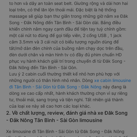
to hơn và dây an toàn seat belt. Giường rộng và dài hơn hai
loại trên, có thể lăn lộn thoải mái. Đặc biệt là hệ thống
massage sẽ giúp bạn thư giãn trong những giờ nằm xe Đăk
Song - Đắk Nông đến Tân Bình - Sài Gòn dài. Bảng điều
khiển chính nằm ngay cạnh đầu để tiện tay tuỳ chỉnh gồm:
một cái nút to đùng để gọi tiếp viên, 2 cổng USB , 1 jack
cắm 3.5mm và 3 cái nút có biểu tượng nguồn dùng để
tắt/mở dàn đèn chính của buồng nằm chạy dọc trên đầu,
đèn dưới chân và màn hình tv có đầy đủ phim chuẩn HD
phục vụ hành khách giải trí trong chuyến đi từ Đăk Song -
Đắk Nông đến Tân Bình - Sài Gòn.
Lưu ý 2 cabin cuối thường thiết kế nhỏ hơn phù hợp với
những người có thân hình nhỏ nhắn. Dòng
xe cabin limousine
đi Tân Bình - Sài Gòn từ Đăk Song - Đắk Nông
này đang là
dòng xe cao cấp nhất, hành khách thường chọn vì sự riêng
tư, thoải mái, sang trọng và tiện nghi. Tất nhiên giá thành
của loại xe này sẽ cao hơn các loại khác.
2. Về chất lượng, review, đánh giá nhà xe Đăk Song
- Đắk Nông Tân Bình - Sài Gòn limousine
Xe limousine đi Tân Bình - Sài Gòn từ Đăk Song - Đắk Nông