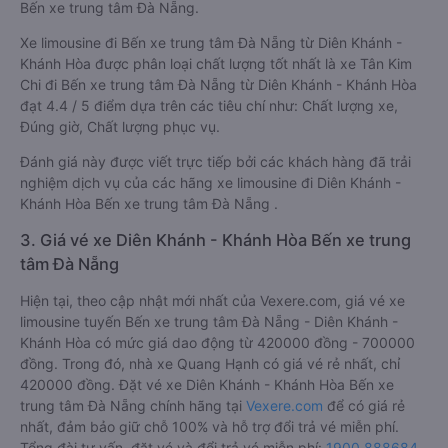
Bến xe trung tâm Đà Nẵng.
Xe limousine đi Bến xe trung tâm Đà Nẵng từ Diên Khánh -
Khánh Hòa được phân loại chất lượng tốt nhất là xe Tân Kim
Chi đi Bến xe trung tâm Đà Nẵng từ Diên Khánh - Khánh Hòa
đạt 4.4 / 5 điểm dựa trên các tiêu chí như: Chất lượng xe,
Đúng giờ, Chất lượng phục vụ.
Đánh giá này được viết trực tiếp bởi các khách hàng đã trải
nghiệm dịch vụ của các hãng xe limousine đi Diên Khánh -
Khánh Hòa Bến xe trung tâm Đà Nẵng .
3. Giá vé xe Diên Khánh - Khánh Hòa Bến xe trung
tâm Đà Nẵng
Hiện tại, theo cập nhật mới nhất của Vexere.com, giá vé xe
limousine tuyến Bến xe trung tâm Đà Nẵng - Diên Khánh -
Khánh Hòa có mức giá dao động từ 420000 đồng - 700000
đồng. Trong đó, nhà xe Quang Hạnh có giá vé rẻ nhất, chỉ
420000 đồng. Đặt vé xe Diên Khánh - Khánh Hòa Bến xe
trung tâm Đà Nẵng chính hãng tại
Vexere.com
để có giá rẻ
nhất, đảm bảo giữ chỗ 100% và hỗ trợ đổi trả vé miễn phí.
Tổng đài tư vấn, đặt vé và đổi trả vé miễn phí:
1900 888684
.