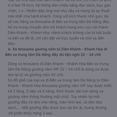
ti vi led 19 inch, hệ thống đèn chiếu sáng đọc sách, bục gác
chân, v.v.. Nhằm đáp ứng mọi nhu cầu và mang lại sự thoải
mái nhất cho hành khách. Cũng với kích thước nhỏ gọn, đa
số các hãng xe limousine đi Bến xe trung tâm Đà Nẵng đều
hỗ trợ trung chuyển đón trả khách trong khu vực nội thành
Diên Khánh - Khánh Hòa. Hành khách không còn bị bắt buộc
ra bến xe để đi, chỉ cần đặt vé trực tuyến và chờ xe đến
đón.
b. Xe limousine giường nằm từ Diên Khánh - Khánh Hòa đi
Bến xe trung tâm Đà Nẵng đầy đủ tiện nghi 32 - 34 chỗ
Dòng xe limousine đi Diên Khánh - Khánh Hòa Bến xe trung
tâm Đà Nẵng giường nằm VIP 32 – 34 chỗ là dòng xe được
làm lại từ xe giường nằm 40 chỗ.
Sơ đồ ghế của loại xe đi Bến xe trung tâm Đà Nẵng từ Diên
Khánh - Khánh Hòa limousine giường nằm VIP này được thiết
kế 2 tầng, 3 dãy và 6 hàng. Kích thước dài hơn dòng xe
giường nằm thông thường một chút. Tuy nhiên tại mỗi
giường đều có rèm che riêng, màn hình led, và đèn đọc
sách,…. Mỗi giường đều được bọc da êm ái, tương đương
với phân khúc hạng 3 sao.