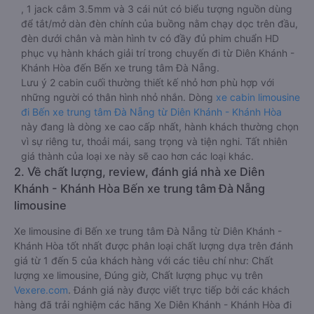
, 1 jack cắm 3.5mm và 3 cái nút có biểu tượng nguồn dùng
để tắt/mở dàn đèn chính của buồng nằm chạy dọc trên đầu,
đèn dưới chân và màn hình tv có đầy đủ phim chuẩn HD
phục vụ hành khách giải trí trong chuyến đi từ Diên Khánh -
Khánh Hòa đến Bến xe trung tâm Đà Nẵng.
Lưu ý 2 cabin cuối thường thiết kế nhỏ hơn phù hợp với
những người có thân hình nhỏ nhắn. Dòng
xe cabin limousine
đi Bến xe trung tâm Đà Nẵng từ Diên Khánh - Khánh Hòa
này đang là dòng xe cao cấp nhất, hành khách thường chọn
vì sự riêng tư, thoải mái, sang trọng và tiện nghi. Tất nhiên
giá thành của loại xe này sẽ cao hơn các loại khác.
2. Về chất lượng, review, đánh giá nhà xe Diên
Khánh - Khánh Hòa Bến xe trung tâm Đà Nẵng
limousine
Xe limousine đi Bến xe trung tâm Đà Nẵng từ Diên Khánh -
Khánh Hòa tốt nhất được phân loại chất lượng dựa trên đánh
giá từ 1 đến 5 của khách hàng với các tiêu chí như: Chất
lượng xe limousine, Đúng giờ, Chất lượng phục vụ trên
Vexere.com
. Đánh giá này được viết trực tiếp bởi các khách
hàng đã trải nghiệm các hãng Xe Diên Khánh - Khánh Hòa đi