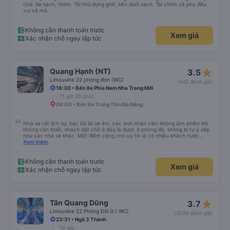
chứ. Xe sạch, thơm. Tôi thử dựng ghế, bên dưới sạch. Tài chính và phụ đều
vui vẻ mà.
Không cần thanh toán trước
Xem giá
Xác nhận chỗ ngay lập tức
star_rate
Quang Hạnh (NT)
3.5
Limousine 22 phòng đơn (WC)
(442 đánh giá)
18:30 • Bến Xe Phía Nam Nha Trang Mới
11 giờ 30 phút
06:00 • Bến Xe Trung Tâm Đà Nẵng
Nhà xe rất lịch sự, bác tài lái xe êm, các anh nhân viên không làm phiền khi
không cần thiết, khách đặt chỗ ở đâu là được ở phòng đó, không bị tự ý xếp
như các nhà xe khác. Một điểm cộng cho uy tín là có nhiều khách nước
Xem thêm
ngoài đi cùng chuyến để đến Nha Trang nha!
Không cần thanh toán trước
Xem giá
Xác nhận chỗ ngay lập tức
star_rate
Tân Quang Dũng
3.7
Limousine 22 Phòng Đôi G ( WC)
(3004 đánh giá)
23:31 • Ngã 3 Thành
10 giờ