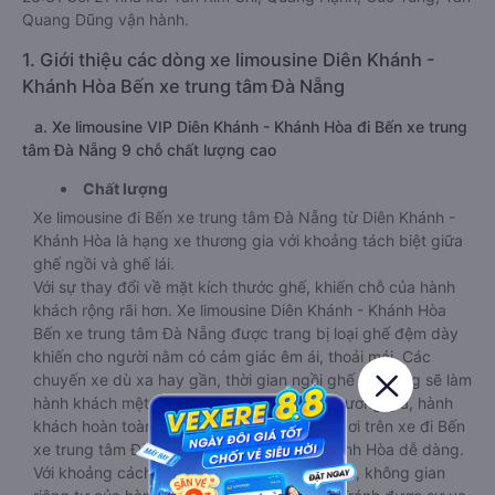
Quang Dũng vận hành.
1. Giới thiệu các dòng xe limousine Diên Khánh -
Khánh Hòa Bến xe trung tâm Đà Nẵng
a. Xe limousine VIP Diên Khánh - Khánh Hòa đi Bến xe trung
tâm Đà Nẵng 9 chỗ chất lượng cao
Chất lượng
Xe limousine đi Bến xe trung tâm Đà Nẵng từ Diên Khánh -
Khánh Hòa là hạng xe thương gia với khoảng tách biệt giữa
ghế ngồi và ghế lái.
Với sự thay đổi về mặt kích thước ghế, khiến chỗ của hành
khách rộng rãi hơn. Xe limousine Diên Khánh - Khánh Hòa
Bến xe trung tâm Đà Nẵng được trang bị loại ghế đệm dày
khiến cho người nằm có cảm giác êm ái, thoải mái. Các
chuyến xe dù xa hay gần, thời gian ngồi ghế lâu cũng sẽ làm
hành khách mệt mỏi. Nhưng với xe hạng thương gia, hành
khách hoàn toàn có thể thư giãn và nghỉ ngơi trên xe đi Bến
xe trung tâm Đà Nẵng từ Diên Khánh - Khánh Hòa dễ dàng.
Với khoảng cách rộng hơn giữa các ghế ngồi, không gian