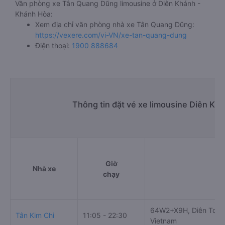
Văn phòng xe Tân Quang Dũng limousine ở Diên Khánh -
Khánh Hòa:
Xem địa chỉ văn phòng nhà xe Tân Quang Dũng:
https://vexere.com/vi-VN/xe-tan-quang-dung
Điện thoại:
1900 888684
Thông tin đặt vé xe limousine Diên Kh
Giờ
Nhà xe
Đ
chạy
64W2+X9H, Diên Toàn,
Tân Kim Chi
11:05 - 22:30
Vietnam