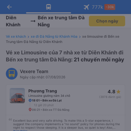
arrow_back
Tải app Vexere ngay!
Tải app Vexere
777
k
-30k
Mở app
Mở app
Nhận ưu đãi thành viên độc
-30k/ghế khi đặt vé máy bay qua
quyền
app
Diên
Bến xe trung tâm Đà
Chọn ngày
Khánh
Nẵng
Vé xe khách
xe đi Đà Nẵng từ Khánh Hòa
xe limousine đi Bến xe
Trung tâm Đà Nẵng từ Diên Khánh
Vé xe Limousine của 7 nhà xe từ Diên Khánh đi
Bến xe trung tâm Đà Nẵng
: 21 chuyến mỗi ngày
Vexere Team
Ngày cập nhật: 07/08/2026
Phương Trang
4.8
Limousine giường nằm 34 chỗ
(3978 đánh giá)
18:01 • Bến xe Đà Lạt
12 giờ 20 phút
06:21 • Bến xe TT Đà Nẵng
Excellent bus and very safe driving. To make this a 5-star experience, I
suggest the company implements a "no sound" policy for phones during the
night to respect those sleeping. It is a sleeper bus, so quiet is key! Also,