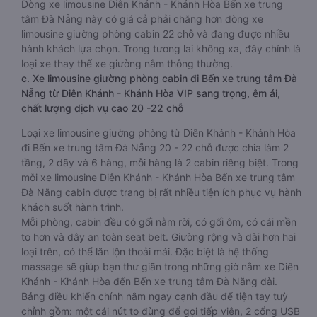
Dòng xe limousine Diên Khánh - Khánh Hòa Bến xe trung
tâm Đà Nẵng này có giá cả phải chăng hơn dòng xe
limousine giường phòng cabin 22 chỗ và đang được nhiều
hành khách lựa chọn. Trong tương lai không xa, đây chính là
loại xe thay thế xe giường nằm thông thường.
c. Xe limousine giường phòng cabin đi Bến xe trung tâm Đà
Nẵng từ Diên Khánh - Khánh Hòa VIP sang trọng, êm ái,
chất lượng dịch vụ cao 20 -22 chỗ
Loại xe limousine giường phòng từ Diên Khánh - Khánh Hòa
đi Bến xe trung tâm Đà Nẵng 20 - 22 chỗ được chia làm 2
tầng, 2 dãy và 6 hàng, mỗi hàng là 2 cabin riêng biệt. Trong
mỗi xe limousine Diên Khánh - Khánh Hòa Bến xe trung tâm
Đà Nẵng cabin được trang bị rất nhiều tiện ích phục vụ hành
khách suốt hành trình.
Mỗi phòng, cabin đều có gối nằm rời, có gối ôm, có cái mền
to hơn và dây an toàn seat belt. Giường rộng và dài hơn hai
loại trên, có thể lăn lộn thoải mái. Đặc biệt là hệ thống
massage sẽ giúp bạn thư giãn trong những giờ nằm xe Diên
Khánh - Khánh Hòa đến Bến xe trung tâm Đà Nẵng dài.
Bảng điều khiển chính nằm ngay cạnh đầu để tiện tay tuỳ
chỉnh gồm: một cái nút to đùng để gọi tiếp viên, 2 cổng USB