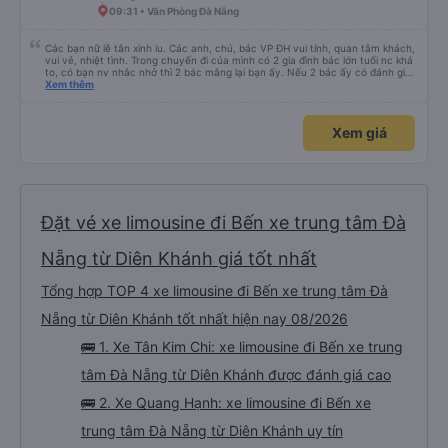
09:31 • Văn Phòng Đà Nẵng
Các bạn nữ lễ tân xinh iu. Các anh, chú, bác VP ĐH vui tính, quan tâm khách,
vui vẻ, nhiệt tình. Trong chuyến đi của mình có 2 gia đình bác lớn tuổi nc khá
to, có bạn nv nhắc nhở thì 2 bác mắng lại bạn ấy. Nếu 2 bác ấy có đánh giá
xấu thì mình ngược lại nha. Bạn ấy nhắc nhở rất đúng. 2 bác nói rất to. To
Xem thêm
đến lỗi mình ngủ còn mơ được câu chuyện các bác nói với nhau xuất hiện
trong giấc mơ của mình luôn. Nên nếu bạn ấy bị phản ánh thì đừng trừ lương
bạn ấy nha. Nếu bạn ấy bị trừ thì bảo bạn ấy liên hệ sđt của mình, mình hỗ
Xem giá
trợ ạ. Số mình đuôi 666, chuyến ĐH-NT ngày 16/1. À các bạn nữ lễ tân xinh
iu còn đổi cho mình phòng đơn sang đôi xong còn note là (một mình) yêu
luôn. Nhưng phòng đôi mà nằm một thì mỗi lần xe rẽ 1 cái là ✈️ Ít đi xe khách
nhưng đủ để đánh giá 10/10.
Đặt vé xe limousine đi Bến xe trung tâm Đà
Nẵng từ Diên Khánh giá tốt nhất
Tổng hợp TOP 4 xe limousine đi Bến xe trung tâm Đà
Nẵng từ Diên Khánh tốt nhất hiện nay 08/2026
🚌 1. Xe Tân Kim Chi: xe limousine đi Bến xe trung
tâm Đà Nẵng từ Diên Khánh được đánh giá cao
🚌 2. Xe Quang Hạnh: xe limousine đi Bến xe
trung tâm Đà Nẵng từ Diên Khánh uy tín