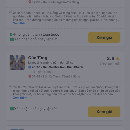
07:00 • Bến xe trung tâm Đà Nẵng
Xe khởi hành từ bến xe Đà Nẵng và dừng ở khu B. Luôn liên lạc, bạn có thể
gọi điện và tìm hiểu cách tìm. Nơi khá thoải mái và riêng tư. Có nhà vệ sinh
khô ráo. Trên đường đi không có điểm dừng dài để nghỉ giải lao. Nhìn chung
mọi thứ đều tuyệt vời.
Xem thêm
Không cần thanh toán trước
Xem giá
Xác nhận chỗ ngay lập tức
Cúc Tùng
3.8
Limousine giường nằm đơn 21 chỗ (WC)
(3790 đánh giá)
20:30 • Bến Xe Phía Nam Diên Khánh
11 giờ 15 phút
07:45 • Bến Xe Trung Tâm Đà Nẵng
79-05527 Cảm ơn tài xế xe buýt rất nhiều. Tôi là người Hàn Quốc, không biết
gì cả nhưng tôi cứ hỏi trên Google Maps &quot;Bạn có chắc chắn sẽ đến đây
không?&quot; và hỏi những câu hỏi lạ như &quot;Bạn có thể đưa tôi đến
khách sạn của chúng tôi không?&quot; Nhưng tài xế đã quan tâm. của mọi
Xem thêm
thứ. Vốn dĩ tôi đến lúc 2h30 sáng và được thông báo lúc đó nhưng tài xế bảo
tôi ngủ thêm, đợi ở trạm xăng và thậm chí còn đón tôi tại khách sạn bằng xe
limousine vào buổi sáng. ngu ngốc đến mức tôi nghĩ tài xế đã giúp tôi. Nếu
Xác nhận chỗ ngay lập tức
Xem giá
tài xế không ở đó, tôi vẫn đang suy nghĩ về câu chuyện đó vì nó chắc hẳn
rất nguy hiểm.. Cảm ơn rất nhiều.. Cảm ơn xe buýt 79-05527 rất nhiều tài
xế. Mình là người Hàn Quốc không biết gì nhưng tài xế đã giải quyết mọi việc
dù mình liên tục hỏi trên Google Maps &quot;Anh đi đây à?&quot; và hỏi
những câu hỏi kỳ lạ, &quot;Bạn có đưa chúng tôi đến khách sạn của chúng
tôi không?&quot; Vốn dĩ tôi đến lúc 2h30 sáng nhưng lúc đó không xuống xe