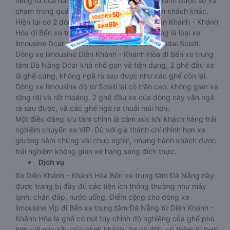
riêng tư của hành khách sẽ thoải mái hơn. Tránh được sự va
chạm trong quá trình di chuyển với các hành khách khác.
Hiện tại có 2 dòng xe limousine 9 chỗ từ Diên Khánh - Khánh
Hòa đi Bến xe trung tâm Đà Nẵng từ nổi tiếng là loại xe
limousine Dcar và xe limousine độ từ xe Huyndai Solati.
Dòng xe limousine Diên Khánh - Khánh Hòa đi Bến xe trung
tâm Đà Nẵng Dcar khá nhỏ gọn và tiện dụng, 2 ghế đầu xe
là ghế cứng, không ngã ra sau được như các ghế còn lại.
Dòng xe limousine độ từ Solati lại có trần cao, không gian xe
rộng rãi và rất thoáng. 2 ghế đầu xe của dòng này vẫn ngã
ra sau được, và các ghế ngã ra thoải mái hơn.
Một điều đáng lưu tâm chính là cảm xúc khi khách hàng trải
nghiệm chuyến xe VIP. Dù với giá thành chỉ nhỉnh hơn xe
giường nằm chừng vài chục nghìn, nhưng hành khách được
trải nghiệm không gian xe hạng sang đích thực.
Dịch vụ
Xe Diên Khánh - Khánh Hòa Bến xe trung tâm Đà Nẵng này
được trang bị đầy đủ các tiện ích thông thường như máy
lạnh, chăn đắp, nước uống. Điểm cộng cho dòng xe
limousine Vip đi Bến xe trung tâm Đà Nẵng từ Diên Khánh -
Khánh Hòa là ghế có nút tùy chỉnh độ nghiêng của ghế phù
hợp với nhu cầu của hành khách. Xe có Wifi ,có thêm tủ lạnh,