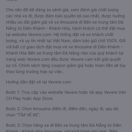
Cho nên để dễ dàng so sánh giá, xem đánh giá chất lượng
các nhà xe đi, được đảm bảo quyền lợi cao nhất, được hưởng
nhiều ưu đãi giảm giá vé xe limousine đi Bến xe trung tâm Đà
Nẵng từ Diên Khánh - Khánh Hòa, hành khách có thể đặt mua
tại website Vexere.com- Hệ thống đặt vé xe khách chất
lượng, và uy tín nhất tại Việt Nam, đảm bảo giữ chỗ 100%. Đối
với bất cứ giao dịch đặt mua vé xe limousine đi Diên Khánh -
Khánh Hòa Bến xe trung tâm Đà Nẵng nào của quý khách tại
trang web Vexere.com đều được Vexere cam kết giải quyết
sự cố. Chính sách tặng coupon giảm giá hoặc hoàn tiền sẽ tùy
theo từng trường hợp sự việc.
Hướng dẫn đặt vé tại Vexere.com:
Bước 1: Truy cập vào website Vexere hoặc tải app Vexere trên
CH Play hoặc App Store.
Bước 2: Chọn limousine điểm đi, điểm đến, ngày đi, sau đó
chọn “TÌM VÉ XE”.
Bước 3: Chọn hãng xe đi Bến xe trung tâm Đà Nẵng từ Diên
Khánh - Khánh Hòa limousine, giờ khởi hành phù hợp. Bấm