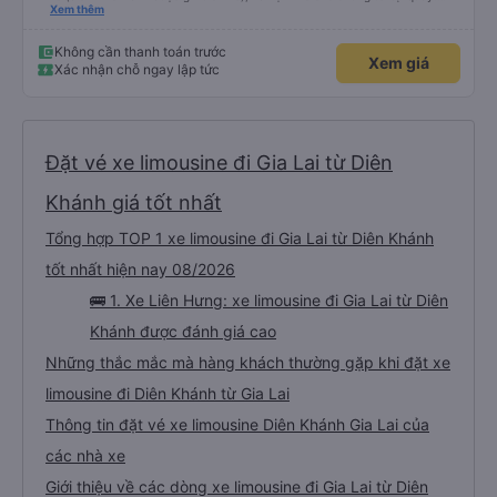
Chúng tôi cũng quyết định mua vé chiều về trực tiếp tại quầy, vì giá vé trên
Xem thêm
ứng dụng cũng giống nhau. Đầu tiên, chúng tôi đi xe buýt nhỏ đến điểm hẹn,
sau đó chuyển sang xe giường nằm. Tôi khuyên bạn nên mang theo áo len
ấm hoặc áo khoác mỏng, vì thỉnh thoảng trời khá lạnh, và chăn mền thì hơi
Không cần thanh toán trước
Xem giá
cũ, nhưng vẫn có sẵn. Cổng USB để sạc điện thoại hoạt động tốt, và có giấy
Xác nhận chỗ ngay lập tức
vệ sinh. Mọi thứ khá sạch sẽ. Chúng tôi trở về từ Đà Nẵng (bến xe Đà Nẵng,
Nhà ga B2, Lối ra 8) trên một loại xe buýt khác với ba hàng ghế ngả. Xe ít
rộng rãi hơn, nhưng vẫn khá thoải mái và tốt hơn nhiều so với một chuyến đi
8-10 tiếng ngồi một chỗ. Chúng tôi cũng dừng lại gần Nha Trang và sau đó
được đưa đến ga bằng xe buýt nhỏ. Họ cũng vận chuyển hàng hóa trong
suốt chuyến đi, và có thể sẽ có những điểm dừng chân. Tôi khuyên bạn nên
chọn công ty này và đặt chỗ ngồi VIP.
Đặt vé xe limousine đi Gia Lai từ Diên
Khánh giá tốt nhất
Tổng hợp TOP 1 xe limousine đi Gia Lai từ Diên Khánh
tốt nhất hiện nay 08/2026
🚌 1. Xe Liên Hưng: xe limousine đi Gia Lai từ Diên
Khánh được đánh giá cao
Những thắc mắc mà hàng khách thường gặp khi đặt xe
limousine đi Diên Khánh từ Gia Lai
Thông tin đặt vé xe limousine Diên Khánh Gia Lai của
các nhà xe
Giới thiệu về các dòng xe limousine đi Gia Lai từ Diên