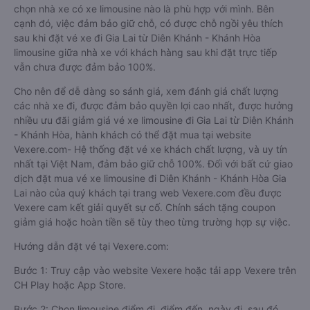
chọn nhà xe có xe limousine nào là phù hợp với mình. Bên
cạnh đó, việc đảm bảo giữ chỗ, có được chỗ ngồi yêu thích
sau khi đặt vé xe đi Gia Lai từ Diên Khánh - Khánh Hòa
limousine giữa nhà xe với khách hàng sau khi đặt trực tiếp
vẫn chưa được đảm bảo 100%.
Cho nên để dễ dàng so sánh giá, xem đánh giá chất lượng
các nhà xe đi, được đảm bảo quyền lợi cao nhất, được hưởng
nhiều ưu đãi giảm giá vé xe limousine đi Gia Lai từ Diên Khánh
- Khánh Hòa, hành khách có thể đặt mua tại website
Vexere.com- Hệ thống đặt vé xe khách chất lượng, và uy tín
nhất tại Việt Nam, đảm bảo giữ chỗ 100%. Đối với bất cứ giao
dịch đặt mua vé xe limousine đi Diên Khánh - Khánh Hòa Gia
Lai nào của quý khách tại trang web Vexere.com đều được
Vexere cam kết giải quyết sự cố. Chính sách tặng coupon
giảm giá hoặc hoàn tiền sẽ tùy theo từng trường hợp sự việc.
Hướng dẫn đặt vé tại Vexere.com:
Bước 1: Truy cập vào website Vexere hoặc tải app Vexere trên
CH Play hoặc App Store.
Bước 2: Chọn limousine điểm đi, điểm đến, ngày đi, sau đó