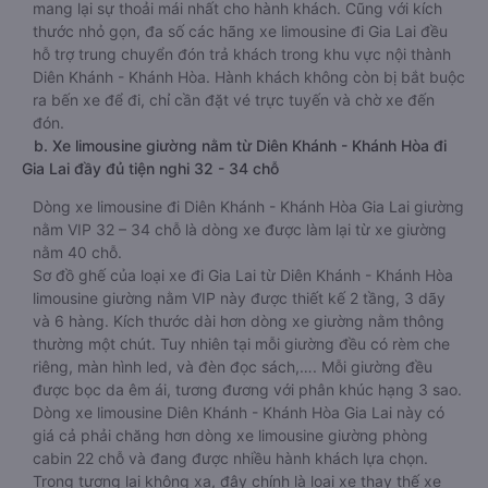
mang lại sự thoải mái nhất cho hành khách. Cũng với kích
thước nhỏ gọn, đa số các hãng xe limousine đi Gia Lai đều
hỗ trợ trung chuyển đón trả khách trong khu vực nội thành
Diên Khánh - Khánh Hòa. Hành khách không còn bị bắt buộc
ra bến xe để đi, chỉ cần đặt vé trực tuyến và chờ xe đến
đón.
b. Xe limousine giường nằm từ Diên Khánh - Khánh Hòa đi
Gia Lai đầy đủ tiện nghi 32 - 34 chỗ
Dòng xe limousine đi Diên Khánh - Khánh Hòa Gia Lai giường
nằm VIP 32 – 34 chỗ là dòng xe được làm lại từ xe giường
nằm 40 chỗ.
Sơ đồ ghế của loại xe đi Gia Lai từ Diên Khánh - Khánh Hòa
limousine giường nằm VIP này được thiết kế 2 tầng, 3 dãy
và 6 hàng. Kích thước dài hơn dòng xe giường nằm thông
thường một chút. Tuy nhiên tại mỗi giường đều có rèm che
riêng, màn hình led, và đèn đọc sách,…. Mỗi giường đều
được bọc da êm ái, tương đương với phân khúc hạng 3 sao.
Dòng xe limousine Diên Khánh - Khánh Hòa Gia Lai này có
giá cả phải chăng hơn dòng xe limousine giường phòng
cabin 22 chỗ và đang được nhiều hành khách lựa chọn.
Trong tương lai không xa, đây chính là loại xe thay thế xe