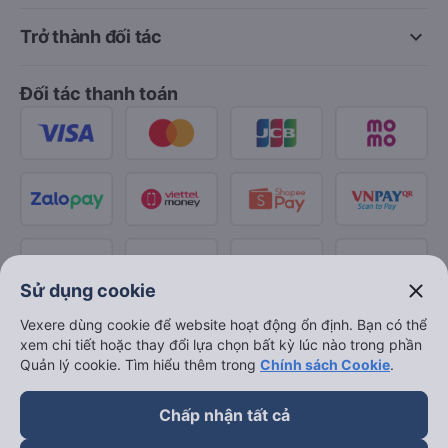
keyboard_arrow_down
Trở thành đối tác
Đối tác thanh toán
close
Sử dụng cookie
Vexere dùng cookie để website hoạt động ổn định. Bạn có thể
xem chi tiết hoặc thay đổi lựa chọn bất kỳ lúc nào trong phần
Quản lý cookie. Tìm hiểu thêm trong
Chính sách Cookie
.
Chấp nhận tất cả