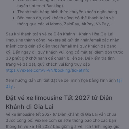
tuyến (Internet Banking).
Thanh toán bằng hình thức chuyển khoản ngân hàng.
Bên cạnh đó, quý khách cũng có thể thanh toán vé
thông qua các ví Momo, ZaloPay, AirPay, VNPay,…
Sau khi thanh toán vé xe Diên Khánh - Khánh Hòa Gia Lai
limousine thành công, Vexere sẽ gửi tin nhắn/email xác nhận
thành công đến số điện thoại/email mà quý khách đã đăng
ký. Đến ngày đi, quý khách vui lòng có mặt tại điểm đón trước
30 phút giờ khởi hành để chuẩn bị lên xe. Để kiểm tra tình
trạng vé đã đặt, quý khách vui lòng truy cập
https://vexere.com/vi-VN/booking/ticketinfo
Xem hướng dẫn chi tiết đặt vé xe, minh họa bằng hình ảnh
tại
đây
.
Đặt vé xe limousine Tết 2027 từ Diên
Khánh đi Gia Lai
Vé xe limousine tết 2027 từ Diên Khánh đi Gia Lai vẫn chưa
được công bố. Vexere.com sẽ sớm thông báo cho các bạn
thông tin vé xe Tết 2027 bao gồm giá vé, lịch trình, ngày giờ