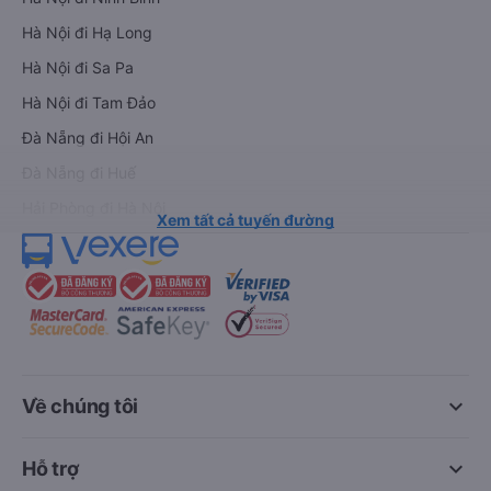
Hà Nội đi Hạ Long
Hà Nội đi Sa Pa
Hà Nội đi Tam Đảo
Đà Nẵng đi Hội An
Đà Nẵng đi Huế
Hải Phòng đi Hà Nội
Xem tất cả tuyến đường
keyboard_arrow_down
Về chúng tôi
keyboard_arrow_down
Hỗ trợ