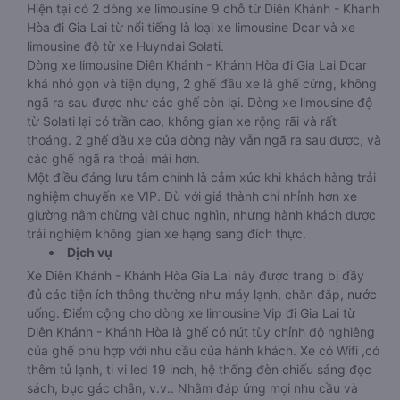
Hiện tại có 2 dòng xe limousine 9 chỗ từ Diên Khánh - Khánh
Hòa đi Gia Lai từ nổi tiếng là loại xe limousine Dcar và xe
limousine độ từ xe Huyndai Solati.
Dòng xe limousine Diên Khánh - Khánh Hòa đi Gia Lai Dcar
khá nhỏ gọn và tiện dụng, 2 ghế đầu xe là ghế cứng, không
ngã ra sau được như các ghế còn lại. Dòng xe limousine độ
từ Solati lại có trần cao, không gian xe rộng rãi và rất
thoáng. 2 ghế đầu xe của dòng này vẫn ngã ra sau được, và
các ghế ngã ra thoải mái hơn.
Một điều đáng lưu tâm chính là cảm xúc khi khách hàng trải
nghiệm chuyến xe VIP. Dù với giá thành chỉ nhỉnh hơn xe
giường nằm chừng vài chục nghìn, nhưng hành khách được
trải nghiệm không gian xe hạng sang đích thực.
Dịch vụ
Xe Diên Khánh - Khánh Hòa Gia Lai này được trang bị đầy
đủ các tiện ích thông thường như máy lạnh, chăn đắp, nước
uống. Điểm cộng cho dòng xe limousine Vip đi Gia Lai từ
Diên Khánh - Khánh Hòa là ghế có nút tùy chỉnh độ nghiêng
của ghế phù hợp với nhu cầu của hành khách. Xe có Wifi ,có
thêm tủ lạnh, ti vi led 19 inch, hệ thống đèn chiếu sáng đọc
sách, bục gác chân, v.v.. Nhằm đáp ứng mọi nhu cầu và