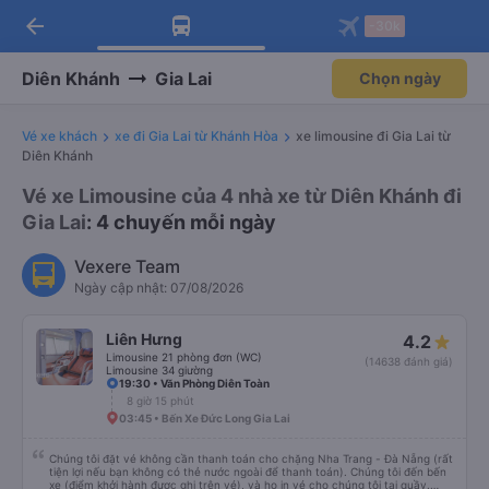
arrow_back
Tải app Vexere ngay!
Tải app Vexere
-30k
Mở app
Mở app
Nhận ưu đãi thành viên độc
-30k/ghế khi đặt vé máy bay qua
quyền
app
Diên Khánh
Gia Lai
Chọn ngày
Vé xe khách
xe đi Gia Lai từ Khánh Hòa
xe limousine đi Gia Lai từ
Diên Khánh
Vé xe Limousine của 4 nhà xe từ Diên Khánh đi
Gia Lai
: 4 chuyến mỗi ngày
Vexere Team
Ngày cập nhật: 07/08/2026
Liên Hưng
4.2
Limousine 21 phòng đơn (WC)
(14638 đánh giá)
Limousine 34 giường
19:30 • Văn Phòng Diên Toàn
8 giờ 15 phút
03:45 • Bến Xe Đức Long Gia Lai
Chúng tôi đặt vé không cần thanh toán cho chặng Nha Trang - Đà Nẵng (rất
tiện lợi nếu bạn không có thẻ nước ngoài để thanh toán). Chúng tôi đến bến
xe (điểm khởi hành được ghi trên vé), và họ in vé cho chúng tôi tại quầy.