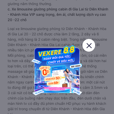
giường nằm thông thường.
c. Xe limousine giường phòng cabin đi Gia Lai từ Diên Khánh
- Khánh Hòa VIP sang trọng, êm ái, chất lượng dịch vụ cao
20 -22 chỗ
Loại xe limousine giường phòng từ Diên Khánh - Khánh Hòa
đi Gia Lai 20 - 22 chỗ được chia làm 2 tầng, 2 dãy và 6
hàng, mỗi hàng là 2 cabin riêng biệt. Trong mỗi xe limousine
Diên Khánh - Khánh Hòa Gia Lai cabin được trang bị rất
nhiều tiện ích phục vụ hành khách suốt hành trình.
Mỗi phòng, cabin đều có gối nằm rời, có gối ôm, có cái mền
to hơn và dây an toàn seat belt. Giường rộng và dài hơn hai
loại trên, có thể lăn lộn thoải mái. Đặc biệt là hệ thống
massage sẽ giúp bạn thư giãn trong những giờ nằm xe Diên
Khánh - Khánh Hòa đến Gia Lai dài. Bảng điều khiển chính
nằm ngay cạnh đầu để tiện tay tuỳ chỉnh gồm: một cái nút
to đùng để gọi tiếp viên, 2 cổng USB , 1 jack cắm 3.5mm và
3 cái nút có biểu tượng nguồn dùng để tắt/mở dàn đèn
chính của buồng nằm chạy dọc trên đầu, đèn dưới chân và
màn hình tv có đầy đủ phim chuẩn HD phục vụ hành khách
giải trí trong chuyến đi từ Diên Khánh - Khánh Hòa đến Gia