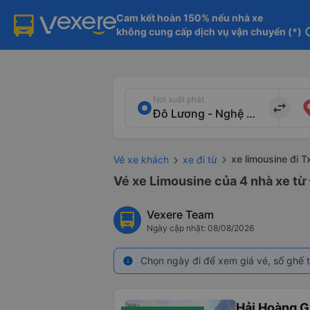
Cam kết hoàn 150% nếu nhà xe

không cung cấp dịch vụ vận chuyển (*)
in
Nơi xuất phát
import_export
xe limousine đi 
Vé xe khách
xe đi từ
Vé xe Limousine của 4 nhà xe từ 
Vexere Team
Ngày cập nhật: 08/08/2026
Chọn ngày đi để xem giá vé, số ghế t
info
Hải Hoàng G