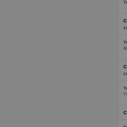
Tr
C
x
Tr
đ
C
c
Tr
T
C