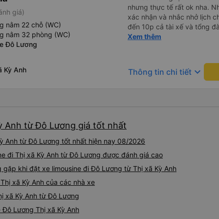
nhưng thực tế rất ok nha. Nhà xe thân thiện, tổng đài gọi
ánh giá)
xác nhận và nhắc nhở lịch ch
ng nằm 22 chỗ (WC)
đến 10p cả tài xế và tổng đà
ng nằm 32 phòng (WC)
số xe và số điện thoại tài x
Xem thêm
xe Đô Lương
được. Mình đặt ghế nào thì giữ nguyên ghế đó cho mình.
Chỗ nằm rộng rãi, thoải mái
đến ĐN sớm gần 1 tiếng so với thời 
ã Kỳ Anh
keyboard_arrow_down
Thông tin chi tiết
sau có nhu cầu sẽ chọn nhà 
Kỳ Anh từ Đô Lương giá tốt nhất
Kỳ Anh từ Đô Lương tốt nhất hiện nay 08/2026
ine đi Thị xã Kỳ Anh từ Đô Lương được đánh giá cao
ặp khi đặt xe limousine đi Đô Lương từ Thị xã Kỳ Anh
 Thị xã Kỳ Anh của các nhà xe
Thị xã Kỳ Anh từ Đô Lương
ne Đô Lương Thị xã Kỳ Anh