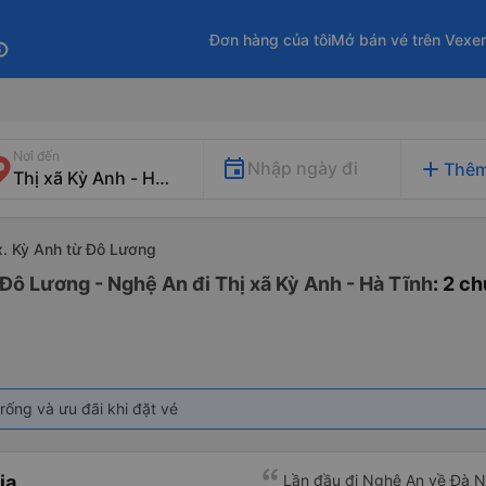
Đơn hàng của tôi
Mở bán vé trên Vexe
fo
Nơi đến
add
Nhập ngày đi
Thêm
Tx. Kỳ Anh từ Đô Lương
Đô Lương - Nghệ An đi Thị xã Kỳ Anh - Hà Tĩnh
: 2 c
rống và ưu đãi khi đặt vé
ia
Lần đầu đi Nghệ An về Đà N