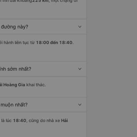
Tĩnh dài khoảng
225 km
, một chặng đi
n đường này?
i hành liên tục từ
18:00 đến 18:40
.
ĩnh sớm nhất?
ải Hoàng Gia
khai thác.
 muộn nhất?
là lúc
18:40
, cũng do nhà xe
Hải