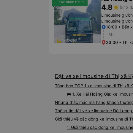
Xác nhận tức thì
4.8
star
(812 đ
Limousine giườ
Limousine giườ
18:00 • Bến 
5h
23:00 • Thị x
Đặt vé xe limousine đi Thị xã 
Tổng hợp TOP 1 xe limousine đi Thị xã 
🚌 1. Xe Hải Hoàng Gia: xe limous
Những thắc mắc mà hàng khách thường g
Thông tin đặt vé xe limousine Đô Lương
Giới thiệu về các dòng xe limousine đi 
1. Giới thiệu các dòng xe limousi