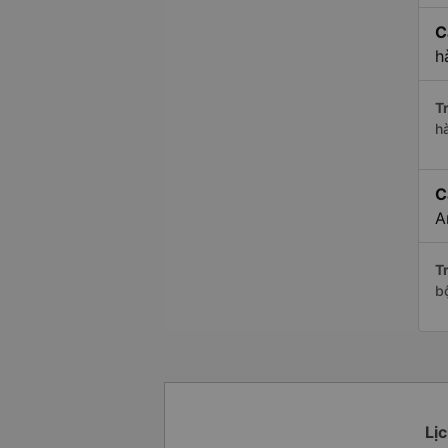
C
h
Tr
h
C
A
Tr
b
Lịc