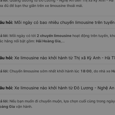
ả lời:
Quãng đường từ Đô Lương - Nghệ An đến Thị xã Kỳ Anh - Hà 
ừa đủ để bạn thư giãn trên xe limousine thoải mái.
âu hỏi:
Mỗi ngày có bao nhiêu chuyến limousine trên tuyế
ả lời:
Mỗi ngày có tới
2 chuyến limousine
hoạt động trên tuyến, khở
ác hãng nổi bật gồm:
Hải Hoàng Gia
,...
âu hỏi:
Xe limousine nào khởi hành từ Thị xã Kỳ Anh - Hà T
ả lời:
Chuyến limousine sớm nhất khởi hành lúc
18:00
, do nhà xe
H
âu hỏi:
Xe limousine nào khởi hành từ Đô Lương - Nghệ An
ả lời:
Nếu bạn muốn đi chuyến muộn, lựa chọn cuối cùng trong ngày 
oàng Gia
vận hành.