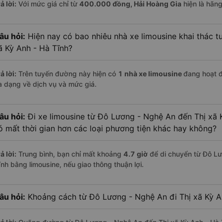
ả lời:
Với mức giá chỉ từ
400.000
đồng,
Hải Hoàng Gia
hiện là hãng
âu hỏi:
Hiện nay có bao nhiêu nhà xe limousine khai thác 
ã Kỳ Anh - Hà Tĩnh?
ả lời:
Trên tuyến đường này hiện có
1
nhà xe
limousine
đang hoạt 
a dạng về dịch vụ và mức giá.
âu hỏi:
Đi xe limousine từ Đô Lương - Nghệ An đến Thị xã K
ó mất thời gian hơn các loại phương tiện khác hay không?
ả lời:
Trung bình, bạn chỉ mất khoảng
4.7 giờ
để di chuyển từ Đô Lư
ĩnh bằng limousine, nếu giao thông thuận lợi.
âu hỏi:
Khoảng cách từ Đô Lương - Nghệ An đi Thị xã Kỳ An