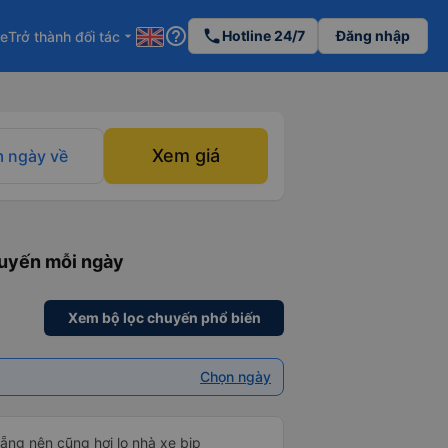
help_outline
phone
Hotline 24/7
Đăng nhập
re
Trở thành đối tác
arrow_drop_down
Xem giá
 ngày về
huyến mỗi ngày
Xem bộ lọc chuyến phổ biến
Chọn ngày
ẵng nên cũng hơi lo nhà xe bịp