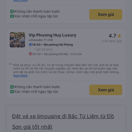
xe trung chuyển ( vf6) sạch sẽ, thoải mái bạn lái xe rất nice. 1 trải nghiệm
Xem thêm
tuyệt vời! Cảm ơn nhiều
Không cần thanh toán trước
Xem giá
Xác nhận chỗ ngay lập tức
Vip Phương Huy Luxury
4.7
Limousine 11 chỗ
(235 đánh giá)
19:00 • Văn phòng Hải Phòng
1 giờ 30 phút
20:30 • Văn phòng Hà Nội - Cổ Linh
Nhà xe phục vụ rất ổn, có xe trung chuyển đưa đón tận nơi, anh lái xe đưa
mình từ HP về HN rất chuyên nghiệp, lúc mình lên xe thì hơi buồn ngủ nên
anh đã hạ ghế cho mình và tắt nhạc, tới lúc mình dậy mới phát hiện không
thấy điện thoại thì anh đã ngay lập tức gọi xe trung chuyển để tìm điện thoại
Xem thêm
hộ mình và mình nhận được điện thoại ngay trong ngày hôm đó. Cảm ơn anh
và nhà xe rất nhiều. 1000 sao ạ.
Không cần thanh toán trước
Xem giá
Xác nhận chỗ ngay lập tức
Đặt vé xe limousine đi Bắc Từ Liêm từ Đồ
Sơn giá tốt nhất