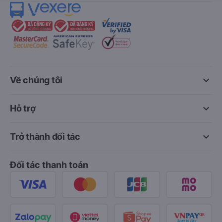
keyboard_arrow_down
Về chúng tôi
keyboard_arrow_down
Hỗ trợ
keyboard_arrow_down
Trở thành đối tác
Đối tác thanh toán