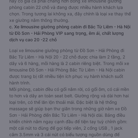
này có giá cả phải chăng hơn dòng xe limousine giường
phòng cabin 22 chỗ và đang được nhiều hành khách lựa
chọn. Trong tương lai không xa, đây chính là loại xe thay thế
xe giường nằm thông thường.
c. Xe limousine giường phòng cabin đi Bắc Từ Liêm - Hà Nội
từ Đồ Sơn - Hải Phòng VIP sang trọng, êm ái, chất lượng
dịch vụ cao 20 -22 chỗ
Loại xe limousine giường phòng từ Đồ Sơn - Hải Phòng đi
Bắc Từ Liêm - Hà Nội 20 - 22 chỗ được chia làm 2 tầng, 2
dãy và 6 hàng, mỗi hàng là 2 cabin riêng biệt. Trong mỗi xe
limousine Đồ Sơn - Hải Phòng Bắc Từ Liêm - Hà Nội cabin
được trang bị rất nhiều tiện ích phục vụ hành khách suốt
hành trình.
Mỗi phòng, cabin đều có gối nằm rời, có gối ôm, có cái mền
to hơn và dây an toàn seat belt. Giường rộng và dài hơn hai
loại trên, có thể lăn lộn thoải mái. Đặc biệt là hệ thống
massage sẽ giúp bạn thư giãn trong những giờ nằm xe Đồ
Sơn - Hải Phòng đến Bắc Từ Liêm - Hà Nội dài. Bảng điều
khiển chính nằm ngay cạnh đầu để tiện tay tuỳ chỉnh gồm:
một cái nút to đùng để gọi tiếp viên, 2 cổng USB , 1 jack
cắm 3.5mm và 3 cái nút có biểu tượng nguồn dùng để