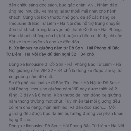
đèn chiếu sáng đọc sách, bục gác chân, v.v.. Nhằm đáp
ứng mọi nhu cầu và mang lại sự thoải mái nhất cho hành
khách. Cũng với kích thước nhỏ gọn, đa số các hãng xe
limousine đi Bắc Từ Liêm - Hà Nội đều hỗ trợ trung chuyển
đón trả khách trong khu vực nội thành Đồ Sơn - Hải Phòng.
Hành khách không còn bị bắt buộc ra bến xe để đi, chỉ cần
đặt vé trực tuyến và chờ xe đến đón.
b. Xe limousine giường nằm từ Đồ Sơn - Hải Phòng đi Bắc
Từ Liêm - Hà Nội đầy đủ tiện nghi 32 - 34 chỗ
Dòng xe limousine đi Đồ Sơn - Hải Phòng Bắc Từ Liêm - Hà
Nội giường nằm VIP 32 – 34 chỗ là dòng xe được làm lại từ
xe giường nằm 40 chỗ.
Sơ đồ ghế của loại xe đi Bắc Từ Liêm - Hà Nội từ Đồ Sơn -
Hải Phòng limousine giường nằm VIP này được thiết kế 2
tầng, 3 dãy và 6 hàng. Kích thước dài hơn dòng xe giường
nằm thông thường một chút. Tuy nhiên tại mỗi giường đều
có rèm che riêng, màn hình led, và đèn đọc sách,…. Mỗi
giường đều được bọc da êm ái, tương đương với phân khúc
hạng 3 sao.
Dòng xe limousine Đồ Sơn - Hải Phòng Bắc Từ Liêm - Hà Nội