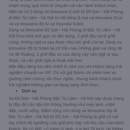
chạm trong quá trình di chuyển với các hành khách khác.
Hiện tại có 2 dòng xe limousine 9 chỗ từ Đồ Sơn - Hải Phòng
đi Bắc Từ Liêm - Hà Nội từ nổi tiếng là loại xe limousine Dcar
và xe limousine độ từ xe Huyndai Solati.
Dòng xe limousine Đồ Sơn - Hải Phòng đi Bắc Từ Liêm - Hà
Nội Dcar khá nhỏ gọn và tiện dụng, 2 ghế đầu xe là ghế
cứng, không ngã ra sau được như các ghế còn lại. Dòng xe
limousine độ từ Solati lại có trần cao, không gian xe rộng rãi
và rất thoáng. 2 ghế đầu xe của dòng này vẫn ngã ra sau
được, và các ghế ngã ra thoải mái hơn.
Một điều đáng lưu tâm chính là cảm xúc khi khách hàng trải
nghiệm chuyến xe VIP. Dù với giá thành chỉ nhỉnh hơn xe
giường nằm chừng vài chục nghìn, nhưng hành khách được
trải nghiệm không gian xe hạng sang đích thực.
Dịch vụ
Xe Đồ Sơn - Hải Phòng Bắc Từ Liêm - Hà Nội này được trang
bị đầy đủ các tiện ích thông thường như máy lạnh, chăn
đắp, nước uống. Điểm cộng cho dòng xe limousine Vip đi
Bắc Từ Liêm - Hà Nội từ Đồ Sơn - Hải Phòng là ghế có nút
tùy chỉnh độ nghiêng của ghế phù hợp với nhu cầu của hành
khách. Xe có Wifi ,có thêm tủ lạnh, ti vi led 19 inch, hệ thống