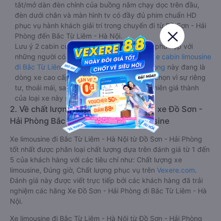
tắt/mở dàn đèn chính của buồng nằm chạy dọc trên đầu,
đèn dưới chân và màn hình tv có đầy đủ phim chuẩn HD
phục vụ hành khách giải trí trong chuyến đi từ Đồ Sơn - Hải
Phòng đến Bắc Từ Liêm - Hà Nội.
Lưu ý 2 cabin cuối thường thiết kế nhỏ hơn phù hợp với
những người có thân hình nhỏ nhắn. Dòng
xe cabin limousine
đi Bắc Từ Liêm - Hà Nội từ Đồ Sơn - Hải Phòng
này đang là
dòng xe cao cấp nhất, hành khách thường chọn vì sự riêng
tư, thoải mái, sang trọng và tiện nghi. Tất nhiên giá thành
của loại xe này sẽ cao hơn các loại khác.
2. Về chất lượng, review, đánh giá nhà xe Đồ Sơn -
Hải Phòng Bắc Từ Liêm - Hà Nội limousine
Xe limousine đi Bắc Từ Liêm - Hà Nội từ Đồ Sơn - Hải Phòng
tốt nhất được phân loại chất lượng dựa trên đánh giá từ 1 đến
5 của khách hàng với các tiêu chí như: Chất lượng xe
limousine, Đúng giờ, Chất lượng phục vụ trên
Vexere.com
.
Đánh giá này được viết trực tiếp bởi các khách hàng đã trải
nghiệm các hãng Xe Đồ Sơn - Hải Phòng đi Bắc Từ Liêm - Hà
Nội.
Xe limousine đi Bắc Từ Liêm - Hà Nội từ Đồ Sơn - Hải Phòng