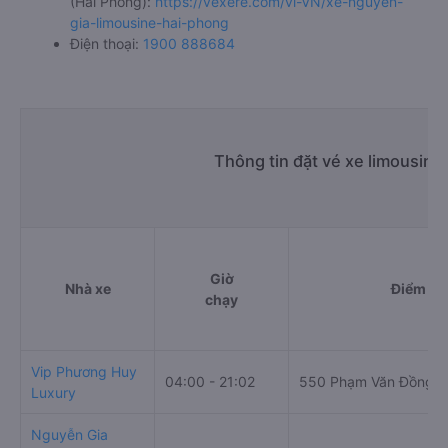
(Hải Phòng):
https://vexere.com/vi-VN/xe-nguyen-
gia-limousine-hai-phong
Điện thoại:
1900 888684
Thông tin đặt vé xe limousine
Giờ
Nhà xe
Điểm đi
chạy
Vip Phương Huy
04:00 - 21:02
550 Phạm Văn Đồng
Luxury
Nguyễn Gia