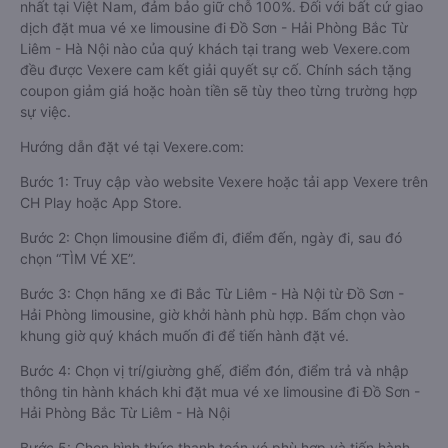
nhất tại Việt Nam, đảm bảo giữ chỗ 100%. Đối với bất cứ giao
dịch đặt mua vé xe limousine đi Đồ Sơn - Hải Phòng Bắc Từ
Liêm - Hà Nội nào của quý khách tại trang web Vexere.com
đều được Vexere cam kết giải quyết sự cố. Chính sách tặng
coupon giảm giá hoặc hoàn tiền sẽ tùy theo từng trường hợp
sự việc.
Hướng dẫn đặt vé tại Vexere.com:
Bước 1: Truy cập vào website Vexere hoặc tải app Vexere trên
CH Play hoặc App Store.
Bước 2: Chọn limousine điểm đi, điểm đến, ngày đi, sau đó
chọn “TÌM VÉ XE”.
Bước 3: Chọn hãng xe đi Bắc Từ Liêm - Hà Nội từ Đồ Sơn -
Hải Phòng limousine, giờ khởi hành phù hợp. Bấm chọn vào
khung giờ quý khách muốn đi để tiến hành đặt vé.
Bước 4: Chọn vị trí/giường ghế, điểm đón, điểm trả và nhập
thông tin hành khách khi đặt mua vé xe limousine đi Đồ Sơn -
Hải Phòng Bắc Từ Liêm - Hà Nội
Bước 5: Chọn hình thức thanh toán vé phù hợp và tiến hành