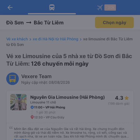
arrow_back
Tải app Vexere ngay!
Tải app Vexere
-30k
Mở app
Mở app
Nhận ưu đãi thành viên độc
-30k/ghế khi đặt vé máy bay qua
quyền
app
Đồ Sơn
Bắc Từ Liêm
Chọn ngày
Vé xe khách
xe đi Hà Nội từ Hải Phòng
xe limousine đi Bắc Từ Liêm
từ Đồ Sơn
Vé xe Limousine của 5 nhà xe từ Đồ Sơn đi Bắc
Từ Liêm
: 126 chuyến mỗi ngày
Vexere Team
Ngày cập nhật: 08/08/2026
Nguyễn Gia Limousine (Hải Phòng)
4.3
Limousine 11 chỗ
(199 đánh giá)
11:00 • VP Hải Phòng
1 giờ 30 phút
12:30 • VP Cầu Giấy
Mình lần đầu đặt xe của Nguyễn Gia và rất hài lòng. Xe chung truyển đón
mình đúng giờ và thái độ niềm nở. Xe limosine to, rộng, có wifi, cổng sạc và
rất sạch nha, lái xe an toàn nữa. Sau khi tới Hải Phòng mình đc chuyển qua