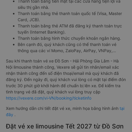
Thanh toán bằng tiền mặt tại các cửa hàng tiện lợi và
siêu thị gần nhà.
Thanh toán bằng thẻ thanh toán quốc tế (Visa, Master
Card, JCB).
Thanh toán bằng thẻ ATM đã đăng ký thanh toán trực
tuyến (Internet Banking).
Thanh toán bằng hình thức chuyển khoản ngân hàng.
Bên cạnh đó, quý khách cũng có thể thanh toán vé
thông qua các ví Momo, ZaloPay, AirPay, VNPay,…
Sau khi thanh toán vé xe Đồ Sơn - Hải Phòng Gia Lâm - Hà
Nội limousine thành công, Vexere sẽ gửi tin nhắn/email xác
nhận thành công đến số điện thoại/email mà quý khách đã
đăng ký. Đến ngày đi, quý khách vui lòng có mặt tại điểm đón
trước 30 phút giờ khởi hành để chuẩn bị lên xe. Để kiểm tra
tình trạng vé đã đặt, quý khách vui lòng truy cập
https://vexere.com/vi-VN/booking/ticketinfo
Xem hướng dẫn chi tiết đặt vé xe, minh họa bằng hình ảnh
tại
đây
.
Đặt vé xe limousine Tết 2027 từ Đồ Sơn