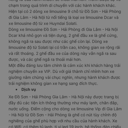
chạm trong quá trình di chuyển với các hành khách khác.
Hiện tại có 2 dòng xe limousine 9 chỗ từ Đồ Sơn - Hải Phòng
đi Gia Lâm - Hà Nội từ nổi tiếng là loại xe limousine Dcar và
xe limousine độ từ xe Huyndai Solati.
Dòng xe limousine Đồ Sơn - Hải Phòng đi Gia Lâm - Hà Nội
Dcar khá nhỏ gọn và tiện dụng, 2 ghế đầu xe là ghế cứng,
không ngã ra sau được như các ghế còn lại. Dòng xe
limousine độ từ Solati lại có trần cao, không gian xe rộng rãi
và rất thoáng. 2 ghế đầu xe của dòng này vẫn ngã ra sau
được, và các ghế ngã ra thoải mái hơn.
Một điều đáng lưu tâm chính là cảm xúc khi khách hàng trải
nghiệm chuyến xe VIP. Dù với giá thành chỉ nhỉnh hơn xe
giường nằm chừng vài chục nghìn, nhưng hành khách được
trải nghiệm không gian xe hạng sang đích thực.
Dịch vụ
Xe Đồ Sơn - Hải Phòng Gia Lâm - Hà Nội này được trang bị
đầy đủ các tiện ích thông thường như máy lạnh, chăn đắp,
nước uống. Điểm cộng cho dòng xe limousine Vip đi Gia Lâm
- Hà Nội từ Đồ Sơn - Hải Phòng là ghế có nút tùy chỉnh độ
nghiêng của ghế phù hợp với nhu cầu của hành khách. Xe
có Wifi ,có thêm tủ lạnh, ti vi led 19 inch, hệ thống đèn chiếu