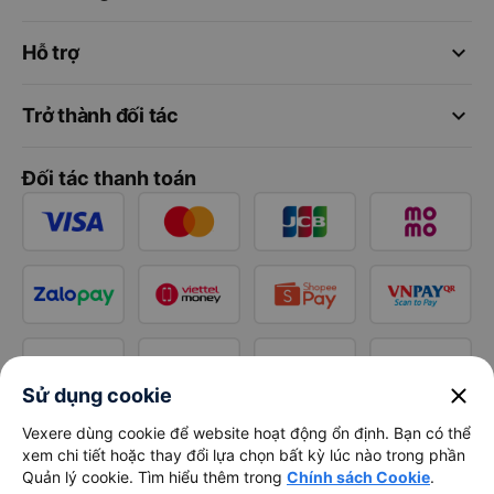
keyboard_arrow_down
Hỗ trợ
keyboard_arrow_down
Trở thành đối tác
Đối tác thanh toán
close
Sử dụng cookie
Vexere dùng cookie để website hoạt động ổn định. Bạn có thể
xem chi tiết hoặc thay đổi lựa chọn bất kỳ lúc nào trong phần
Quản lý cookie. Tìm hiểu thêm trong
Chính sách Cookie
.