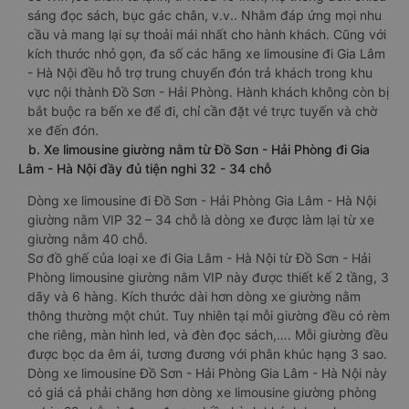
sáng đọc sách, bục gác chân, v.v.. Nhằm đáp ứng mọi nhu
cầu và mang lại sự thoải mái nhất cho hành khách. Cũng với
kích thước nhỏ gọn, đa số các hãng xe limousine đi Gia Lâm
- Hà Nội đều hỗ trợ trung chuyển đón trả khách trong khu
vực nội thành Đồ Sơn - Hải Phòng. Hành khách không còn bị
bắt buộc ra bến xe để đi, chỉ cần đặt vé trực tuyến và chờ
xe đến đón.
b. Xe limousine giường nằm từ Đồ Sơn - Hải Phòng đi Gia
Lâm - Hà Nội đầy đủ tiện nghi 32 - 34 chỗ
Dòng xe limousine đi Đồ Sơn - Hải Phòng Gia Lâm - Hà Nội
giường nằm VIP 32 – 34 chỗ là dòng xe được làm lại từ xe
giường nằm 40 chỗ.
Sơ đồ ghế của loại xe đi Gia Lâm - Hà Nội từ Đồ Sơn - Hải
Phòng limousine giường nằm VIP này được thiết kế 2 tầng, 3
dãy và 6 hàng. Kích thước dài hơn dòng xe giường nằm
thông thường một chút. Tuy nhiên tại mỗi giường đều có rèm
che riêng, màn hình led, và đèn đọc sách,…. Mỗi giường đều
được bọc da êm ái, tương đương với phân khúc hạng 3 sao.
Dòng xe limousine Đồ Sơn - Hải Phòng Gia Lâm - Hà Nội này
có giá cả phải chăng hơn dòng xe limousine giường phòng