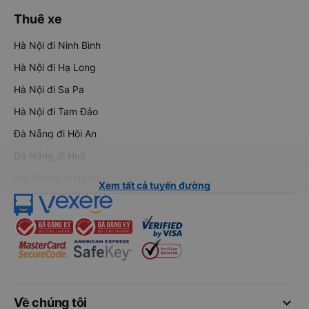
Thuê xe
Hà Nội đi Ninh Bình
Hà Nội đi Hạ Long
Hà Nội đi Sa Pa
Hà Nội đi Tam Đảo
Đà Nẵng đi Hội An
Đà Nẵng đi Huế
Hải Phòng đi Hà Nội
Xem tất cả tuyến đường
keyboard_arrow_down
Về chúng tôi