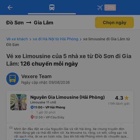
arrow_back
Tải app Vexere ngay!
Tải app Vexere
-30k
Mở app
Mở app
Nhận ưu đãi thành viên độc
-30k/ghế khi đặt vé máy bay qua
quyền
app
Đồ Sơn
Gia Lâm
Chọn ngày
Vé xe khách
xe đi Hà Nội từ Hải Phòng
xe limousine đi Gia Lâm từ
Đồ Sơn
Vé xe Limousine của 5 nhà xe từ Đồ Sơn đi Gia
Lâm
: 126 chuyến mỗi ngày
Vexere Team
Ngày cập nhật: 09/08/2026
Nguyễn Gia Limousine (Hải Phòng)
4.3
Limousine 11 chỗ
(199 đánh giá)
11:00 • VP Hải Phòng
1 giờ 30 phút
12:30 • VP Cầu Giấy
Mình lần đầu đặt xe của Nguyễn Gia và rất hài lòng. Xe chung truyển đón
mình đúng giờ và thái độ niềm nở. Xe limosine to, rộng, có wifi, cổng sạc và
rất sạch nha, lái xe an toàn nữa. Sau khi tới Hải Phòng mình đc chuyển qua