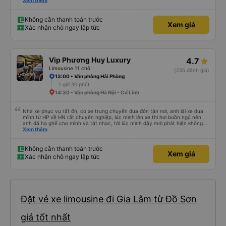
xe trung chuyển ( vf6) sạch sẽ, thoải mái bạn lái xe rất nice. 1 trải nghiệm
Xem thêm
tuyệt vời! Cảm ơn nhiều
Không cần thanh toán trước
Xem giá
Xác nhận chỗ ngay lập tức
Vip Phương Huy Luxury
4.7
Limousine 11 chỗ
(235 đánh giá)
13:00 • Văn phòng Hải Phòng
1 giờ 30 phút
14:30 • Văn phòng Hà Nội - Cổ Linh
Nhà xe phục vụ rất ổn, có xe trung chuyển đưa đón tận nơi, anh lái xe đưa
mình từ HP về HN rất chuyên nghiệp, lúc mình lên xe thì hơi buồn ngủ nên
anh đã hạ ghế cho mình và tắt nhạc, tới lúc mình dậy mới phát hiện không
thấy điện thoại thì anh đã ngay lập tức gọi xe trung chuyển để tìm điện thoại
Xem thêm
hộ mình và mình nhận được điện thoại ngay trong ngày hôm đó. Cảm ơn anh
và nhà xe rất nhiều. 1000 sao ạ.
Không cần thanh toán trước
Xem giá
Xác nhận chỗ ngay lập tức
Đặt vé xe limousine đi Gia Lâm từ Đồ Sơn
giá tốt nhất