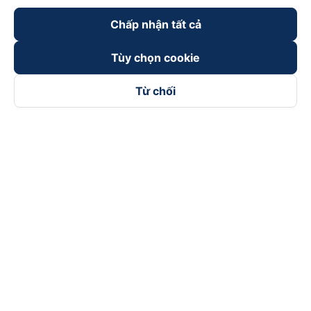
Chấp nhận tất cả
Tùy chọn cookie
Từ chối
Theo dõi chúng tôi trên
Facebook
Tiktok
Youtube
Công ty TNHH Thương Mại Dịch Vụ Vexere
Địa chỉ đăng ký kinh doanh: 8C Chữ Đồng Tử, Phường Tân
Sơn Nhất, TP. Hồ Chí Minh, Việt Nam
Địa chỉ
:
Lầu 2, toà nhà H3 Circo Hoàng Diệu, 384 Hoàng Diệu,
Phường Khánh Hội, TP Hồ Chí Minh, Việt Nam
Tầng 3, toà nhà 101 Láng Hạ, 101 Láng Hạ, Phường Láng, TP.
Hà Nội, Việt Nam
Giấy chứng nhận ĐKKD số 0315133726 do Sở KH và ĐT TP.
Hồ Chí Minh cấp lần đầu ngày 27/6/2018