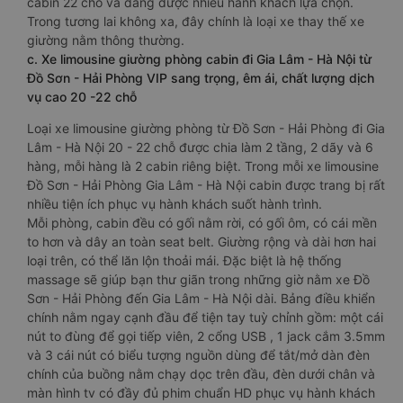
cabin 22 chỗ và đang được nhiều hành khách lựa chọn.
Trong tương lai không xa, đây chính là loại xe thay thế xe
giường nằm thông thường.
c. Xe limousine giường phòng cabin đi Gia Lâm - Hà Nội từ
Đồ Sơn - Hải Phòng VIP sang trọng, êm ái, chất lượng dịch
vụ cao 20 -22 chỗ
Loại xe limousine giường phòng từ Đồ Sơn - Hải Phòng đi Gia
Lâm - Hà Nội 20 - 22 chỗ được chia làm 2 tầng, 2 dãy và 6
hàng, mỗi hàng là 2 cabin riêng biệt. Trong mỗi xe limousine
Đồ Sơn - Hải Phòng Gia Lâm - Hà Nội cabin được trang bị rất
nhiều tiện ích phục vụ hành khách suốt hành trình.
Mỗi phòng, cabin đều có gối nằm rời, có gối ôm, có cái mền
to hơn và dây an toàn seat belt. Giường rộng và dài hơn hai
loại trên, có thể lăn lộn thoải mái. Đặc biệt là hệ thống
massage sẽ giúp bạn thư giãn trong những giờ nằm xe Đồ
Sơn - Hải Phòng đến Gia Lâm - Hà Nội dài. Bảng điều khiển
chính nằm ngay cạnh đầu để tiện tay tuỳ chỉnh gồm: một cái
nút to đùng để gọi tiếp viên, 2 cổng USB , 1 jack cắm 3.5mm
và 3 cái nút có biểu tượng nguồn dùng để tắt/mở dàn đèn
chính của buồng nằm chạy dọc trên đầu, đèn dưới chân và
màn hình tv có đầy đủ phim chuẩn HD phục vụ hành khách