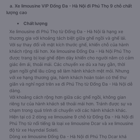
a. Xe limousine VIP Đống Đa - Hà Nội đi Phú Thọ 9 chỗ chất
lượng cao
Chất lượng
Xe limousine đi Phú Thọ từ Đống Đa - Hà Nội là hạng xe
thương gia với khoảng tách biệt giữa ghế ngồi và ghế lái.
Với sự thay đổi về mặt kích thước ghế, khiến chỗ của hành
khách rộng rãi hơn. Xe limousine Đống Đa - Hà Nội Phú Thọ
được trang bị loại ghế đệm dày khiến cho người nằm có cảm
giác êm ái, thoải mái. Các chuyến xe dù xa hay gần, thời
gian ngồi ghế lâu cũng sẽ làm hành khách mệt mỏi. Nhưng
với xe hạng thương gia, hành khách hoàn toàn có thể thư
giãn và nghỉ ngơi trên xe đi Phú Thọ từ Đống Đa - Hà Nội dễ
dàng.
Với khoảng cách rộng hơn giữa các ghế ngồi, không gian
riêng tư của hành khách sẽ thoải mái hơn. Tránh được sự va
chạm trong quá trình di chuyển với các hành khách khác.
Hiện tại có 2 dòng xe limousine 9 chỗ từ Đống Đa - Hà Nội đi
Phú Thọ từ nổi tiếng là loại xe limousine Dcar và xe limousine
độ từ xe Huyndai Solati.
Dòng xe limousine Đống Đa - Hà Nội đi Phú Thọ Dcar khá