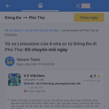
arrow_back
Tải app Vexere ngay!
Tải app Vexere
-30k
Mở app
Mở app
Nhận ưu đãi thành viên độc
-30k/ghế khi đặt vé máy bay qua
quyền
app
Đống Đa
Phú Thọ
Chọn ngày
Vé xe khách
xe đi Phú Thọ từ Hà Nội
xe limousine đi Phú Thọ từ
Đống Đa
Vé xe Limousine của 4 nhà xe từ Đống Đa đi
Phú Thọ
: 60 chuyến mỗi ngày
Vexere Team
Ngày cập nhật: 07/08/2026
X.E Việt Nam
4.7
Limousine 11 chỗ
(2150 đánh giá)
06:00 • Số 72 Phố Vọng, phường Bạch Mai, HN
1 giờ 40 phút
07:40 • Phú Thọ
Mình ở Hà Nội, có kế hoạch tự túc đi chơi-du xuân Bính Ngọ 2026 tại Chùa
Bái Đính Cổ/Chùa Bái Đính (Ninh Bình). Bây giờ giao thông, phương tiện đi lại,
vận chuyển rất dễ tiếp cận. Giữa rất nhiều hãng xe Limousine, mình tìm kiếm