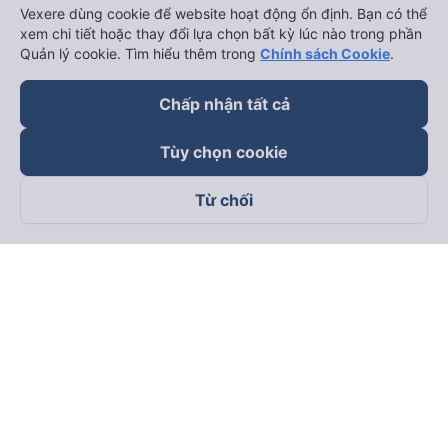
Vexere dùng cookie để website hoạt động ổn định. Bạn có thể
xem chi tiết hoặc thay đổi lựa chọn bất kỳ lúc nào trong phần
Quản lý cookie. Tìm hiểu thêm trong
Chính sách Cookie
.
Chấp nhận tất cả
Tùy chọn cookie
Từ chối
Theo dõi chúng tôi trên
Facebook
Tiktok
Youtube
Công ty TNHH Thương Mại Dịch Vụ Vexere
Địa chỉ đăng ký kinh doanh: 8C Chữ Đồng Tử, Phường Tân
Sơn Nhất, TP. Hồ Chí Minh, Việt Nam
Địa chỉ
:
Lầu 2, toà nhà H3 Circo Hoàng Diệu, 384 Hoàng Diệu,
Phường Khánh Hội, TP Hồ Chí Minh, Việt Nam
Tầng 3, toà nhà 101 Láng Hạ, 101 Láng Hạ, Phường Láng, TP.