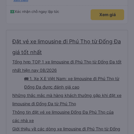
trên Vexere và chốt được lịch phù hợp với hãng xe X.E Việt Nam. Giá vé lượt
Xem thêm
đi và lượt về (2 chiều, khứ hồi) khá hợp lý. Điều mà mình thấy đỉnh nhất chính
là hãng có hỗ trợ xe trung chuyển. Từ văn phòng 251 Lương Văn Thăng,
phường Hoa Lư đến Chùa Bái Đính, phường Tây Hoa Lư khoảng cách là
Xác nhận chỗ ngay lập tức
Xem giá
~20km, hãng nhiệt tình đưa đón dù chỉ là 1 người, đưa đón 2 chiều bằng xe
trung chuyển với khoảng cách tổng là 40km mà phí thu thêm chỉ có
45.000đ. Mình chỉ lo cho hãng sẽ bị lỗ thôi. Mình chỉ cảm nhận nhất về vụ xe
trung chuyển thôi. Năm mới, chúc hãng X.E Việt Nam ngày càng phát triển
nhé. Thân mến.
Đặt vé xe limousine đi Phú Thọ từ Đống Đa
giá tốt nhất
Tổng hợp TOP 1 xe limousine đi Phú Thọ từ Đống Đa tốt
nhất hiện nay 08/2026
🚌 1. Xe X.E Việt Nam: xe limousine đi Phú Thọ từ
Đống Đa được đánh giá cao
Những thắc mắc mà hàng khách thường gặp khi đặt xe
limousine đi Đống Đa từ Phú Thọ
Thông tin đặt vé xe limousine Đống Đa Phú Thọ của
các nhà xe
Giới thiệu về các dòng xe limousine đi Phú Thọ từ Đống