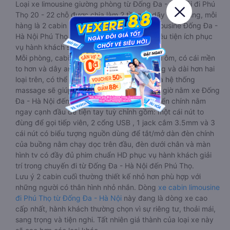
Loại xe limousine giường phòng từ Đống Đa - Hà Nội đi Phú
Thọ 20 - 22 chỗ được chia làm 2 tầng, 2 dãy và 6 hàng, mỗi
hàng là 2 cabin riêng biệt. Trong mỗi xe limousine Đống Đa -
Hà Nội Phú Thọ cabin được trang bị rất nhiều tiện ích phục
vụ hành khách suốt hành trình.
Mỗi phòng, cabin đều có gối nằm rời, có gối ôm, có cái mền
to hơn và dây an toàn seat belt. Giường rộng và dài hơn hai
loại trên, có thể lăn lộn thoải mái. Đặc biệt là hệ thống
massage sẽ giúp bạn thư giãn trong những giờ nằm xe Đống
Đa - Hà Nội đến Phú Thọ dài. Bảng điều khiển chính nằm
ngay cạnh đầu để tiện tay tuỳ chỉnh gồm: một cái nút to
đùng để gọi tiếp viên, 2 cổng USB , 1 jack cắm 3.5mm và 3
cái nút có biểu tượng nguồn dùng để tắt/mở dàn đèn chính
của buồng nằm chạy dọc trên đầu, đèn dưới chân và màn
hình tv có đầy đủ phim chuẩn HD phục vụ hành khách giải
trí trong chuyến đi từ Đống Đa - Hà Nội đến Phú Thọ.
Lưu ý 2 cabin cuối thường thiết kế nhỏ hơn phù hợp với
những người có thân hình nhỏ nhắn. Dòng
xe cabin limousine
đi Phú Thọ từ Đống Đa - Hà Nội
này đang là dòng xe cao
cấp nhất, hành khách thường chọn vì sự riêng tư, thoải mái,
sang trọng và tiện nghi. Tất nhiên giá thành của loại xe này