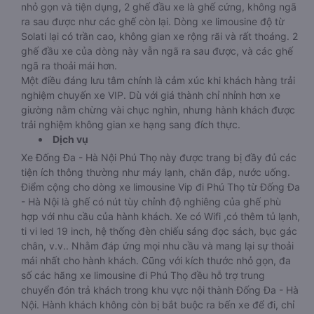
nhỏ gọn và tiện dụng, 2 ghế đầu xe là ghế cứng, không ngã
ra sau được như các ghế còn lại. Dòng xe limousine độ từ
Solati lại có trần cao, không gian xe rộng rãi và rất thoáng. 2
ghế đầu xe của dòng này vẫn ngã ra sau được, và các ghế
ngã ra thoải mái hơn.
Một điều đáng lưu tâm chính là cảm xúc khi khách hàng trải
nghiệm chuyến xe VIP. Dù với giá thành chỉ nhỉnh hơn xe
giường nằm chừng vài chục nghìn, nhưng hành khách được
trải nghiệm không gian xe hạng sang đích thực.
Dịch vụ
Xe Đống Đa - Hà Nội Phú Thọ này được trang bị đầy đủ các
tiện ích thông thường như máy lạnh, chăn đắp, nước uống.
Điểm cộng cho dòng xe limousine Vip đi Phú Thọ từ Đống Đa
- Hà Nội là ghế có nút tùy chỉnh độ nghiêng của ghế phù
hợp với nhu cầu của hành khách. Xe có Wifi ,có thêm tủ lạnh,
ti vi led 19 inch, hệ thống đèn chiếu sáng đọc sách, bục gác
chân, v.v.. Nhằm đáp ứng mọi nhu cầu và mang lại sự thoải
mái nhất cho hành khách. Cũng với kích thước nhỏ gọn, đa
số các hãng xe limousine đi Phú Thọ đều hỗ trợ trung
chuyển đón trả khách trong khu vực nội thành Đống Đa - Hà
Nội. Hành khách không còn bị bắt buộc ra bến xe để đi, chỉ