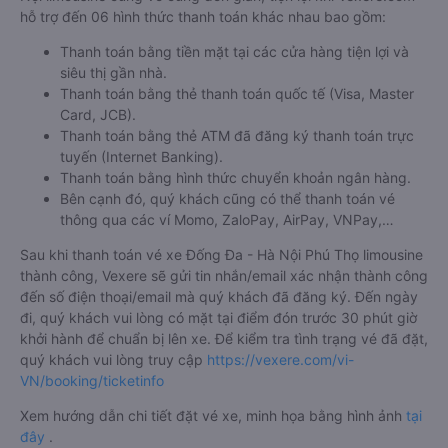
hỗ trợ đến 06 hình thức thanh toán khác nhau bao gồm:
Thanh toán bằng tiền mặt tại các cửa hàng tiện lợi và
siêu thị gần nhà.
Thanh toán bằng thẻ thanh toán quốc tế (Visa, Master
Card, JCB).
Thanh toán bằng thẻ ATM đã đăng ký thanh toán trực
tuyến (Internet Banking).
Thanh toán bằng hình thức chuyển khoản ngân hàng.
Bên cạnh đó, quý khách cũng có thể thanh toán vé
thông qua các ví Momo, ZaloPay, AirPay, VNPay,…
Sau khi thanh toán vé xe Đống Đa - Hà Nội Phú Thọ limousine
thành công, Vexere sẽ gửi tin nhắn/email xác nhận thành công
đến số điện thoại/email mà quý khách đã đăng ký. Đến ngày
đi, quý khách vui lòng có mặt tại điểm đón trước 30 phút giờ
khởi hành để chuẩn bị lên xe. Để kiểm tra tình trạng vé đã đặt,
quý khách vui lòng truy cập
https://vexere.com/vi-
VN/booking/ticketinfo
Xem hướng dẫn chi tiết đặt vé xe, minh họa bằng hình ảnh
tại
đây
.