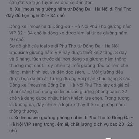
cần đặt vé trực tuyến và chờ xe đến đón.
b. Xe limousine giường nằm từ Đống Đa - Hà Nội đi Phú Thọ
đầy đủ tiện nghi 32 - 34 chỗ
Dòng xe limousine đi Đống Đa - Hà Nội Phú Thọ giường nằm
VIP 32 – 34 chỗ là dòng xe được làm lại từ xe giường nằm
40 chỗ.
Sơ đồ ghế của loại xe đi Phú Thọ từ Đống Đa - Hà Nội
limousine giường nằm VIP này được thiết kế 2 tầng, 3 dãy
và 6 hàng. Kích thước dài hơn dòng xe giường nằm thông
thường một chút. Tuy nhiên tại mỗi giường đều có rèm che
riêng, màn hình led, và đèn đọc sách,…. Mỗi giường đều
được bọc da êm ái, tương đương với phân khúc hạng 3 sao.
Dòng xe limousine Đống Đa - Hà Nội Phú Thọ này có giá cả
phải chăng hơn dòng xe limousine giường phòng cabin 22
chỗ và đang được nhiều hành khách lựa chọn. Trong tương
lai không xa, đây chính là loại xe thay thế xe giường nằm
thông thường.
c. Xe limousine giường phòng cabin đi Phú Thọ từ Đống Đa -
Hà Nội VIP sang trọng, êm ái, chất lượng dịch vụ cao 20 -22
chỗ