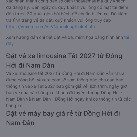
xác nhận thành công đến số điện thoại/email mà quý khách
đã đăng ký. Đến ngày đi, quý khách vui lòng có mặt tại điểm
đón trước 30 phút giờ khởi hành để chuẩn bị lên xe. Để kiểm
tra tình trạng vé đã đặt, quý khách vui lòng truy cập
https://vexere.com/vi-VN/booking/ticketinfo
Xem hướng dẫn chi tiết đặt vé xe, minh họa bằng hình ảnh
tại
đây
.
Đặt vé xe limousine Tết 2027 từ Đồng
Hới đi Nam Đàn
Vé xe limousine tết 2027 từ Đồng Hới đi Nam Đàn vẫn chưa
được công bố. Vexere.com sẽ sớm thông báo cho các bạn
thông tin vé xe Tết 2027 bao gồm giá vé, lịch trình, ngày giờ
bán vé của các hãng xe khách đi tuyến đường Đồng Hới -
Nam Đàn và Nam Đàn - Đồng Hới ngay khi có thông tin từ các
hãng xe.
Đặt vé máy bay giá rẻ từ Đồng Hới đi
Nam Đàn