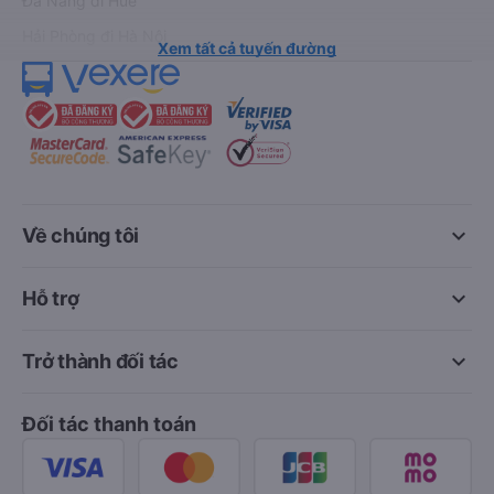
Đà Nẵng đi Huế
Hải Phòng đi Hà Nội
Xem tất cả tuyến đường
keyboard_arrow_down
Về chúng tôi
keyboard_arrow_down
Hỗ trợ
keyboard_arrow_down
Trở thành đối tác
Đối tác thanh toán