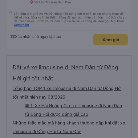
05:45 • Thị trấn Nam Đàn
Lần đầu đi Nghệ An về Đà Nẵng nên cũng hơi lo nhà xe bịp nhưng thực tế
rất ok nha. Nhà xe thân thiện, tổng đài gọi xác nhận và nhắc nhở lịch chạy
để tránh lỡ xe. Trước khi xe đến 10p cả tài xế và tổng đài đều gọi. Mọi thông
tin về biển số xe và số điện thoại tài xế đều trùng khớp trong email nhận
Xem thêm
được. Mình đặt ghế nào thì giữ nguyên ghế đó cho mình. Chỗ nằm rộng rãi,
thoải mái, xe chạy êm và không có mùi, về đến ĐN sớm gần 1 tiếng so với
thời gian dự kiến. 10 điểm, lần sau có nhu cầu sẽ chọn nhà xe này để đi Vinh
Xác nhận chỗ ngay lập tức
Xem giá
<-> Đà Nẵng
Đặt vé xe limousine đi Nam Đàn từ Đồng
Hới giá tốt nhất
Tổng hợp TOP 1 xe limousine đi Nam Đàn từ Đồng Hới
tốt nhất hiện nay 08/2026
🚌 1. Xe Hải Hoàng Gia: xe limousine đi Nam Đàn
từ Đồng Hới được đánh giá cao
Những thắc mắc mà hàng khách thường gặp khi đặt xe
limousine đi Đồng Hới từ Nam Đàn