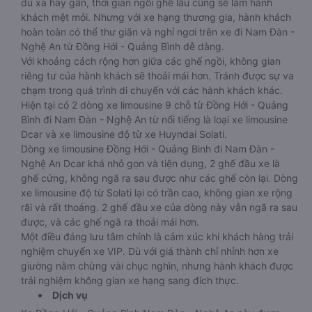
dù xa hay gần, thời gian ngồi ghế lâu cũng sẽ làm hành
khách mệt mỏi. Nhưng với xe hạng thương gia, hành khách
hoàn toàn có thể thư giãn và nghỉ ngơi trên xe đi Nam Đàn -
Nghệ An từ Đồng Hới - Quảng Bình dễ dàng.
Với khoảng cách rộng hơn giữa các ghế ngồi, không gian
riêng tư của hành khách sẽ thoải mái hơn. Tránh được sự va
chạm trong quá trình di chuyển với các hành khách khác.
Hiện tại có 2 dòng xe limousine 9 chỗ từ Đồng Hới - Quảng
Bình đi Nam Đàn - Nghệ An từ nổi tiếng là loại xe limousine
Dcar và xe limousine độ từ xe Huyndai Solati.
Dòng xe limousine Đồng Hới - Quảng Bình đi Nam Đàn -
Nghệ An Dcar khá nhỏ gọn và tiện dụng, 2 ghế đầu xe là
ghế cứng, không ngã ra sau được như các ghế còn lại. Dòng
xe limousine độ từ Solati lại có trần cao, không gian xe rộng
rãi và rất thoáng. 2 ghế đầu xe của dòng này vẫn ngã ra sau
được, và các ghế ngã ra thoải mái hơn.
Một điều đáng lưu tâm chính là cảm xúc khi khách hàng trải
nghiệm chuyến xe VIP. Dù với giá thành chỉ nhỉnh hơn xe
giường nằm chừng vài chục nghìn, nhưng hành khách được
trải nghiệm không gian xe hạng sang đích thực.
Dịch vụ