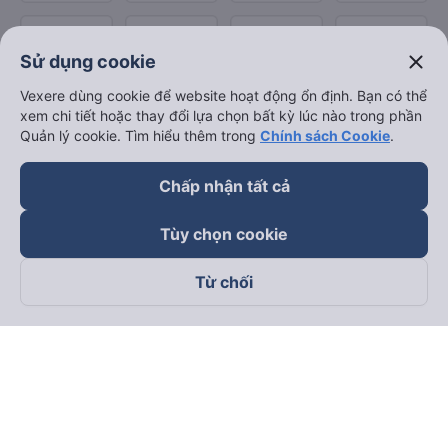
close
Sử dụng cookie
Vexere dùng cookie để website hoạt động ổn định. Bạn có thể
xem chi tiết hoặc thay đổi lựa chọn bất kỳ lúc nào trong phần
Quản lý cookie. Tìm hiểu thêm trong
Chính sách Cookie
.
Chấp nhận tất cả
Tùy chọn cookie
Từ chối
Theo dõi chúng tôi trên
Facebook
Tiktok
Youtube