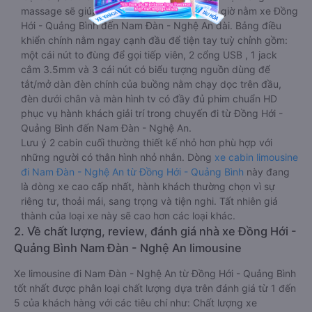
massage sẽ giúp bạn thư giãn trong những giờ nằm xe Đồng
Hới - Quảng Bình đến Nam Đàn - Nghệ An dài. Bảng điều
khiển chính nằm ngay cạnh đầu để tiện tay tuỳ chỉnh gồm:
một cái nút to đùng để gọi tiếp viên, 2 cổng USB , 1 jack
cắm 3.5mm và 3 cái nút có biểu tượng nguồn dùng để
tắt/mở dàn đèn chính của buồng nằm chạy dọc trên đầu,
đèn dưới chân và màn hình tv có đầy đủ phim chuẩn HD
phục vụ hành khách giải trí trong chuyến đi từ Đồng Hới -
Quảng Bình đến Nam Đàn - Nghệ An.
Lưu ý 2 cabin cuối thường thiết kế nhỏ hơn phù hợp với
những người có thân hình nhỏ nhắn. Dòng
xe cabin limousine
đi Nam Đàn - Nghệ An từ Đồng Hới - Quảng Bình
này đang
là dòng xe cao cấp nhất, hành khách thường chọn vì sự
riêng tư, thoải mái, sang trọng và tiện nghi. Tất nhiên giá
thành của loại xe này sẽ cao hơn các loại khác.
2. Về chất lượng, review, đánh giá nhà xe Đồng Hới -
Quảng Bình Nam Đàn - Nghệ An limousine
Xe limousine đi Nam Đàn - Nghệ An từ Đồng Hới - Quảng Bình
tốt nhất được phân loại chất lượng dựa trên đánh giá từ 1 đến
5 của khách hàng với các tiêu chí như: Chất lượng xe