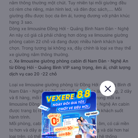
nằm thông thường một chút. Tuy nhiên tại mỗi giường đều
có rèm che riêng, màn hình led, và đèn đọc sách,…. Mỗi
giường đều được bọc da êm ái, tương đương với phân khúc
hạng 3 sao.
Dòng xe limousine Đồng Hới - Quảng Bình Nam Đàn - Nghệ
An này có giá cả phải chăng hơn dòng xe limousine giường
phòng cabin 22 chỗ và đang được nhiều hành khách lựa
chọn. Trong tương lai không xa, đây chính là loại xe thay thế
xe giường nằm thông thường.
c. Xe limousine giường phòng cabin đi Nam Đàn - Nghệ An
từ Đồng Hới - Quảng Bình VIP sang trọng, êm ái, chất lượng
dịch vụ cao 20 -22 chỗ
Loại xe limousine giường phòng từ Đồng Hới - Quảng Bình đi
Nam Đàn - Nghệ An 20 - 22 chỗ được chia làm 2 tầng, 2 dãy
và 6 hàng, mỗi hàng là 2 cabin riêng biệt. Trong mỗi xe
limousine Đồng Hới - Quảng Bình Nam Đàn - Nghệ An cabin
được trang bị rất nhiều tiện ích phục vụ hành khách suốt
hành trình.
Mỗi phòng, cabin đều có gối nằm rời, có gối ôm, có cái mền
to hơn và dây an toàn seat belt. Giường rộng và dài hơn hai
loại trên, có thể lăn lộn thoải mái. Đặc biệt là hệ thống