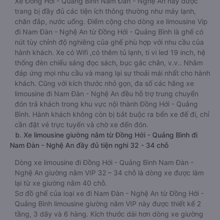
Xe Đồng Hới - Quảng Bình Nam Đàn - Nghệ An này được
trang bị đầy đủ các tiện ích thông thường như máy lạnh,
chăn đắp, nước uống. Điểm cộng cho dòng xe limousine Vip
đi Nam Đàn - Nghệ An từ Đồng Hới - Quảng Bình là ghế có
nút tùy chỉnh độ nghiêng của ghế phù hợp với nhu cầu của
hành khách. Xe có Wifi ,có thêm tủ lạnh, ti vi led 19 inch, hệ
thống đèn chiếu sáng đọc sách, bục gác chân, v.v.. Nhằm
đáp ứng mọi nhu cầu và mang lại sự thoải mái nhất cho hành
khách. Cũng với kích thước nhỏ gọn, đa số các hãng xe
limousine đi Nam Đàn - Nghệ An đều hỗ trợ trung chuyển
đón trả khách trong khu vực nội thành Đồng Hới - Quảng
Bình. Hành khách không còn bị bắt buộc ra bến xe để đi, chỉ
cần đặt vé trực tuyến và chờ xe đến đón.
b. Xe limousine giường nằm từ Đồng Hới - Quảng Bình đi
Nam Đàn - Nghệ An đầy đủ tiện nghi 32 - 34 chỗ
Dòng xe limousine đi Đồng Hới - Quảng Bình Nam Đàn -
Nghệ An giường nằm VIP 32 – 34 chỗ là dòng xe được làm
lại từ xe giường nằm 40 chỗ.
Sơ đồ ghế của loại xe đi Nam Đàn - Nghệ An từ Đồng Hới -
Quảng Bình limousine giường nằm VIP này được thiết kế 2
tầng, 3 dãy và 6 hàng. Kích thước dài hơn dòng xe giường