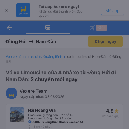
Tải app Vexere ngay!
Mở app
Nhận ưu đãi thành viên độc
quyền
arrow_back
Tải app Vexere
-30k
Mở app
-30k/ghế khi đặt vé máy bay qua
app
Đồng Hới
Nam Đàn
Chọn ngày
Vé xe khách
xe đi từ Quảng Bình
xe limousine đi Nam Đàn từ Đồng
Hới
Vé xe Limousine của 4 nhà xe từ Đồng Hới đi
Nam Đàn
: 2 chuyến mỗi ngày
Vexere Team
Ngày cập nhật: 08/08/2026
Hải Hoàng Gia
4.8
Limousine giường nằm 22 chỗ (WC)
(812 đánh giá)
Limousine giường nằm 32 phòng (WC)
02:05 • Quảng Bình (Dọc Quốc Lộ 1A)
3 giờ 40 phút