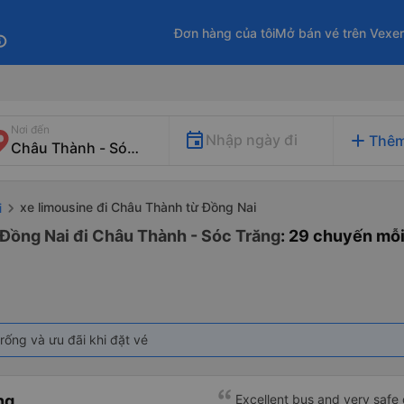
Đơn hàng của tôi
Mở bán vé trên Vexe
fo
Nơi đến
add
Nhập ngày đi
Thêm
xe limousine đi Châu Thành từ Đồng Nai
i
 Đồng Nai đi Châu Thành - Sóc Trăng
: 29 chuyến mỗ
rống và ưu đãi khi đặt vé
ng
Excellent bus and very safe 