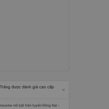
ogle Maps hoạt động như thế
?&quot; Chuyện gì xảy ra với
30 và tôi đang nói về nó. ạn
i nghĩ tài xế đã giúp tôi vì nhìn
ang nghĩ rằng sẽ rất nguy hiểm
n các bạn rất nhiều.
 Trăng được đánh giá cao cấp
mousine nổi bật trên tuyến Đồng Nai -