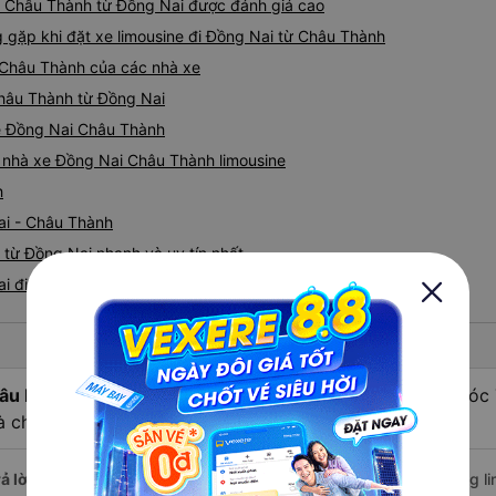
đi Châu Thành từ Đồng Nai được đánh giá cao
cách thực hiện, hãy xem Go
nào, &quot;B Bạn bị sao vậy
ặp khi đặt xe limousine đi Đồng Nai từ Châu Thành
bạn vậy?&quot; Bây giờ là 2:
i Châu Thành của các nhà xe
bằng xe bu lông Limousine. Tô
 Châu Thành từ Đồng Nai
tôi quá ngu ngốc. Tôi vẫn đ
nếu không có tài xế... Cảm ơ
ine Đồng Nai Châu Thành
iá nhà xe Đồng Nai Châu Thành limousine
h
ai - Châu Thành
 từ Đồng Nai nhanh và uy tín nhất
ai đi Châu Thành
âu hỏi:
Xe limousine nào từ Đồng Nai đi Châu Thành - Sóc
à chất lượng nhất?
ả lời:
Nếu bạn tìm kiếm sự thoải mái và dịch vụ cao cấp, các hãng li