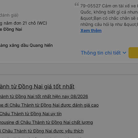
79-05527 Cảm ơn tài xế xe b
Quốc, không biết gì cả nhưn
đánh giá)
&quot;Bạn có chắc chắn sẽ 
ng nằm đơn 21 chỗ (WC)
những câu hỏi lạ như &quot;
xe Đồng Nai
sạn của chúng tôi không?&q
Xem thêm
của mọi thứ. Vốn dĩ tôi đến
báo lúc đó nhưng tài xế bảo
hàng xăng dầu Quang hiển
và thậm chí còn đón tôi tại 
keyboard_arrow_down
Thông tin chi tiết
buổi sáng. ngu ngốc đến mức 
tài xế không ở đó, tôi vẫn đ
nó chắc hẳn rất nguy hiểm..
buýt 79-05527 rất nhiều tài
không biết gì nhưng tài xế đ
ành từ Đồng Nai giá tốt nhất
liên tục hỏi trên Google Ma
hỏi những câu hỏi kỳ lạ, &q
hành từ Đồng Nai tốt nhất hiện nay 08/2026
khách sạn của chúng tôi khô
2h30 sáng nhưng lúc đó khô
ine đi Châu Thành từ Đồng Nai được đánh giá cao
ngủ thêm và đợi ở trạm xăn
i Châu Thành từ Đồng Nai uy tín
bằng xe limousine vào buổi sá
imousine đi Châu Thành từ Đồng Nai chất lượng
vì tôi trông ngu ngốc quá.. 
tài xế thì sẽ rất nguy hiểm..
 đi Châu Thành từ Đồng Nai được yêu thích
05527 Cảm ơn tài xế xe nhưn