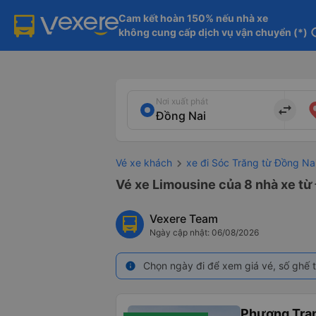
Cam kết hoàn 150% nếu nhà xe

không cung cấp dịch vụ vận chuyển (*)
in
Nơi xuất phát
import_export
Vé xe khách
xe đi Sóc Trăng từ Đồng Na
Vé xe Limousine của 8 nhà xe từ
Vexere Team
Ngày cập nhật: 06/08/2026
Chọn ngày đi để xem giá vé, số ghế t
info
Phương Tra