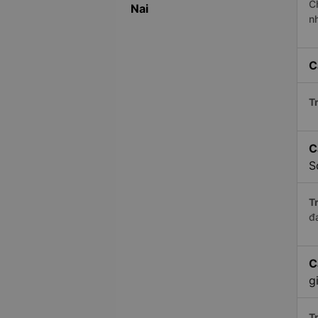
C
Nai
n
C
Tr
C
S
Tr
đ
C
g
Tr