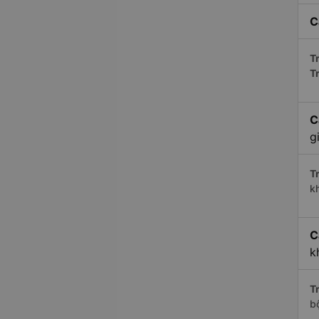
C
Tr
T
C
g
Tr
k
C
k
Tr
b