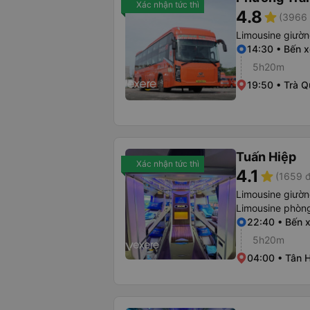
Xác nhận tức thì
4.8
star
(3966 
Limousine giườ
14:30 • Bến 
5h20m
19:50 • Trà Q
Tuấn Hiệp
Xác nhận tức thì
4.1
star
(1659 đ
Limousine giườ
Limousine phòng
22:40 • Bến 
5h20m
04:00 • Tân 