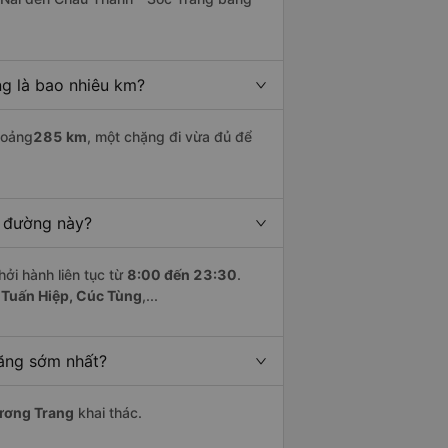
g là bao nhiêu km?
hoảng
285 km
, một chặng đi vừa đủ để
n đường này?
hởi hành liên tục từ
8:00 đến 23:30
.
 Tuấn Hiệp, Cúc Tùng
,...
răng sớm nhất?
ương Trang
khai thác.