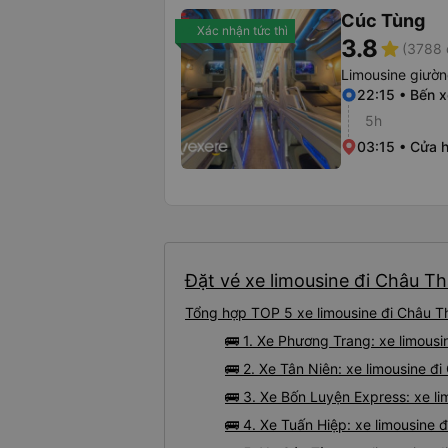
Cúc Tùng
Xác nhận tức thì
3.8
star
(3788 
Limousine giườ
22:15 • Bến 
5h
03:15 • Cửa 
Đặt vé xe limousine đi Châu Th
Tổng hợp TOP 5 xe limousine đi Châu T
🚌 1. Xe Phương Trang: xe limous
🚌 2. Xe Tân Niên: xe limousine đ
🚌 3. Xe Bốn Luyện Express: xe l
🚌 4. Xe Tuấn Hiệp: xe limousine