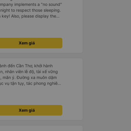
company implements a "no sound"
 night to respect those sleeping.
is key! Also, please display the
e the cabin for convenience. I
------ ​ Xe chất
t an toàn. Để dịch vụ hoàn hảo
 quy định rõ ràng về việc giữ im
Xem giá
ại) vào ban đêm để tránh làm
 Ngoài ra, nhà xe nên dán sẵn
 hành khách dễ dàng sử dụng.
à xe trong tương lai!
ành đến Cần Thơ, khởi hành
n, nhân viên lễ độ, tài xế vững
ục vụ tận tụy, tác phong nghiêm
 kim tiền vội vã. Xã hội loạn đạo.
thành, kính chúc nhà xe ngày một
Xem giá