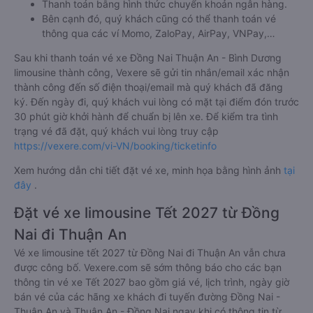
Thanh toán bằng hình thức chuyển khoản ngân hàng.
Bên cạnh đó, quý khách cũng có thể thanh toán vé
thông qua các ví Momo, ZaloPay, AirPay, VNPay,…
Sau khi thanh toán vé xe Đồng Nai Thuận An - Bình Dương
limousine thành công, Vexere sẽ gửi tin nhắn/email xác nhận
thành công đến số điện thoại/email mà quý khách đã đăng
ký. Đến ngày đi, quý khách vui lòng có mặt tại điểm đón trước
30 phút giờ khởi hành để chuẩn bị lên xe. Để kiểm tra tình
trạng vé đã đặt, quý khách vui lòng truy cập
https://vexere.com/vi-VN/booking/ticketinfo
Xem hướng dẫn chi tiết đặt vé xe, minh họa bằng hình ảnh
tại
đây
.
Đặt vé xe limousine Tết 2027 từ Đồng
Nai đi Thuận An
Vé xe limousine tết 2027 từ Đồng Nai đi Thuận An vẫn chưa
được công bố. Vexere.com sẽ sớm thông báo cho các bạn
thông tin vé xe Tết 2027 bao gồm giá vé, lịch trình, ngày giờ
bán vé của các hãng xe khách đi tuyến đường Đồng Nai -
Thuận An và Thuận An - Đồng Nai ngay khi có thông tin từ