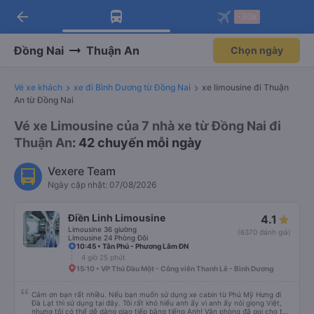
arrow_back
Tải app Vexere ngay!
Tải app Vexere
-30k
Mở app
Mở app
Nhận ưu đãi thành viên độc
-30k/ghế khi đặt vé máy bay qua
quyền
app
Đồng Nai
Thuận An
Chọn ngày
Vé xe khách
xe đi Bình Dương từ Đồng Nai
xe limousine đi Thuận
An từ Đồng Nai
Vé xe Limousine của 7 nhà xe từ Đồng Nai đi
Thuận An
: 42 chuyến mỗi ngày
Vexere Team
Ngày cập nhật: 07/08/2026
Điền Linh Limousine
4.1
Limousine 36 giường
(6370 đánh giá)
Limousine 24 Phòng Đôi
10:45 • Tân Phú - Phương Lâm ĐN
4 giờ 25 phút
15:10 • VP Thủ Dầu Một - Công viên Thanh Lễ - Bình Dương
Cảm ơn bạn rất nhiều. Nếu bạn muốn sử dụng xe cabin từ Phú Mỹ Hưng đi
Đà Lạt thì sử dụng tại đây. Tôi rất khó hiểu anh ấy vì anh ấy nói giọng Việt,
nhưng tôi có thể dễ dàng giao tiếp bằng tiếng Anh! Văn phòng đã gọi cho tôi