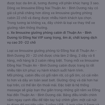
được bọc da êm ái, tương đương với phân khúc hạng 3 sao.
Dòng xe limousine Đồng Nai Thuận An - Bình Dương này có
giá cả phải chăng hơn dòng xe limousine giường phòng
cabin 22 chỗ và đang được nhiều hành khách lựa chọn.
Trong tương lai không xa, đây chính là loại xe thay thế xe
giường nằm thông thường.
c. Xe limousine giường phòng cabin đi Thuận An - Bình
Dương từ Đồng Nai VIP sang trọng, êm ái, chất lượng dịch
vụ cao 20 -22 chỗ
Loại xe limousine giường phòng từ Đồng Nai đi Thuận An -
Bình Dương 20 - 22 chỗ được chia làm 2 tầng, 2 dãy và 6
hàng, mỗi hàng là 2 cabin riêng biệt. Trong mỗi xe limousine
Đồng Nai Thuận An - Bình Dương cabin được trang bị rất
nhiều tiện ích phục vụ hành khách suốt hành trình.
Mỗi phòng, cabin đều có gối nằm rời, có gối ôm, có cái mền
to hơn và dây an toàn seat belt. Giường rộng và dài hơn hai
loại trên, có thể lăn lộn thoải mái. Đặc biệt là hệ thống
massage sẽ giúp bạn thư giãn trong những giờ nằm xe Đồng
Nai đến Thuận An - Bình Dương dài. Bảng điều khiển chính
nằm ngay cạnh đầu để tiện tay tuỳ chỉnh gồm: một cái nút
to đùng để gọi tiếp viên, 2 cổng USB , 1 jack cắm 3.5mm và