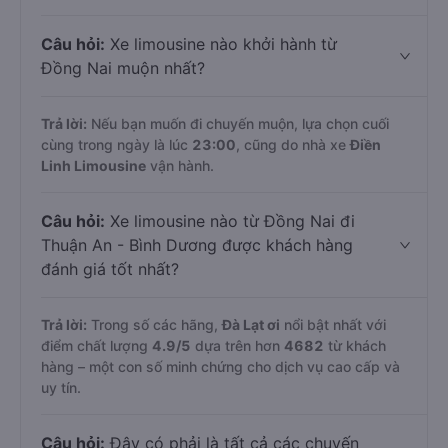
Câu hỏi:
Xe limousine nào khởi hành từ
Đồng Nai muộn nhất?
Trả lời:
Nếu bạn muốn đi chuyến muộn, lựa chọn cuối
cùng trong ngày là lúc
23:00
, cũng do nhà xe
Điền
Linh Limousine
vận hành.
Câu hỏi:
Xe limousine nào từ Đồng Nai đi
Thuận An - Bình Dương được khách hàng
đánh giá tốt nhất?
Trả lời:
Trong số các hãng,
Đà Lạt ơi
nổi bật nhất với
điểm chất lượng
4.9
/5
dựa trên hơn
4682
từ khách
hàng – một con số minh chứng cho dịch vụ cao cấp và
uy tín.
Câu hỏi:
Đây có phải là tất cả các chuyến