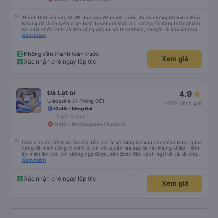
Thành thật mà nói, tôi đã đọc các đánh giá trước đó và chúng tôi hơi lo lắng.
Nhưng đó là chuyến đi xe buýt tuyệt vời nhất mà chúng tôi từng trải nghiệm.
Xe buýt khởi hành và đến đúng giờ, tài xế thân thiện, chuyến đi khá ổn (mặc
dù vẫn hơi xóc, nhưng đó là đặc trưng của Việt Nam ^^), và chỗ ngồi thoải
Xem thêm
mái. Chúng tôi thực sự rất hài lòng.
Không cần thanh toán trước
Xem giá
Xác nhận chỗ ngay lập tức
Đà Lạt ơi
4.9
Limousine 24 Phòng ĐÔI
(4694 đánh giá)
19:46 • Đồng Nai
1 giờ 14 phút
21:00 • VP Công viên Thanh Lễ
Chời ơi cuộc đời đi xe lần đầu tiên có tài xế dừng lại mua cho mình ly trà gừng
nóng để mình uống vì mình bị tim với suyễn mà say xe rất khủng khiếp! Hôm
ấy mình lên cơn tim không ngủ được, nên được đặc cách ngồi kế tài xế chứ
ko chắc mình xỉu thiệt. Chú Tánh thì nhường chỗ cho mình ngồi còn anh Khải
Xem thêm
thì dừng cho mình mua trà gừng uống huhuhu ! Rất rất tốt nhe! Công đức vô
lượng !!! Mình cảm ơn anh Khải và chú Tánh xe dalat ơi biển số 50F 022.81
chiều về từ Dalat về tphcm ngày 13/10/2024 lúc 10:30 tối nha. Mình hỏi cả
Xác nhận chỗ ngay lập tức
Xem giá
gia đình thì mọi người nói ngủ rất ngon. Hôm ấy do mình thức nên mình đã
chứng kiến cả chặng đường tài xế chạy rất cẩn thận nha ! Qua đèo bảo lộc
căng thẳng lắm mà xe mình chạy êm và quẹo cua cẩn thận chậm rãi hơn
mấy xe khác nhiều ! Đi trong sương mù mấy chặng đường mà ok hết sức ! Xe
không lạng lách đánh võng chút nào. Qua mỗi trạm tài xế đều báo cáo cẩn
thận chi tiết nha! Có tâm hết sức chời ơi! Xe dễ thương quá !!! 💯 điểm !!!!