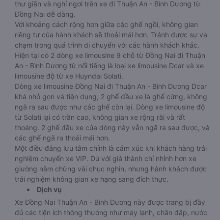
thư giãn và nghỉ ngơi trên xe đi Thuận An - Bình Dương từ
Đồng Nai dễ dàng.
Với khoảng cách rộng hơn giữa các ghế ngồi, không gian
riêng tư của hành khách sẽ thoải mái hơn. Tránh được sự va
chạm trong quá trình di chuyển với các hành khách khác.
Hiện tại có 2 dòng xe limousine 9 chỗ từ Đồng Nai đi Thuận
An - Bình Dương từ nổi tiếng là loại xe limousine Dcar và xe
limousine độ từ xe Huyndai Solati.
Dòng xe limousine Đồng Nai đi Thuận An - Bình Dương Dcar
khá nhỏ gọn và tiện dụng, 2 ghế đầu xe là ghế cứng, không
ngã ra sau được như các ghế còn lại. Dòng xe limousine độ
từ Solati lại có trần cao, không gian xe rộng rãi và rất
thoáng. 2 ghế đầu xe của dòng này vẫn ngã ra sau được, và
các ghế ngã ra thoải mái hơn.
Một điều đáng lưu tâm chính là cảm xúc khi khách hàng trải
nghiệm chuyến xe VIP. Dù với giá thành chỉ nhỉnh hơn xe
giường nằm chừng vài chục nghìn, nhưng hành khách được
trải nghiệm không gian xe hạng sang đích thực.
Dịch vụ
Xe Đồng Nai Thuận An - Bình Dương này được trang bị đầy
đủ các tiện ích thông thường như máy lạnh, chăn đắp, nước