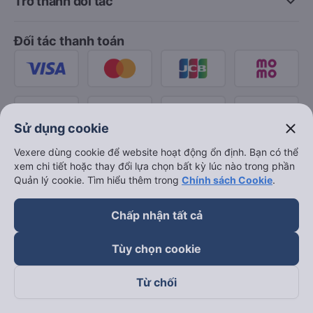
keyboard_arrow_down
Trở thành đối tác
Đối tác thanh toán
close
Sử dụng cookie
Vexere dùng cookie để website hoạt động ổn định. Bạn có thể
xem chi tiết hoặc thay đổi lựa chọn bất kỳ lúc nào trong phần
Quản lý cookie. Tìm hiểu thêm trong
Chính sách Cookie
.
Chấp nhận tất cả
Tùy chọn cookie
Từ chối