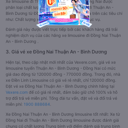
Xe limousine đi Thuận An - Bình Dương từ Đồng Nai được
phân loại chất lượng tốt nhất là xe Đà Lạt ơi đi Thuận An -
Bình Dương từ Đồng Nai đạt 4.9 / 5 điểm dựa trên các tiêu chí
như: Chất lượng xe, Đúng giờ, Chất lượng phục vụ.
Đánh giá này được viết trực tiếp bởi các khách hàng đã trải
nghiệm dịch vụ của các hãng xe limousine đi Đồng Nai Thuận
An - Bình Dương .
3. Giá vé xe Đồng Nai Thuận An - Bình Dương
Hiện tại, theo cập nhật mới nhất của Vexere.com, giá vé xe
limousine tuyến Thuận An - Bình Dương - Đồng Nai có mức
giá dao động từ 120000 đồng - 770000 đồng. Trong đó, nhà
xe Điền Linh Limousine có giá vé rẻ nhất, chỉ 120000 đồng.
Đặt vé xe Đồng Nai Thuận An - Bình Dương chính hãng tại
Vexere.com
để có giá rẻ nhất, đảm bảo giữ chỗ 100% và hỗ
trợ đổi trả vé miễn phí. Tổng đài tư vấn, đặt vé và đổi trả vé
miễn phí:
1900 888684
.
Xe Đồng Nai Thuận An - Bình Dương limousine tốt nhất: Xe từ
Đồng Nai đi Thuận An - Bình Dương limousine được đánh giá
chung có chất lượng Trung bình với điểm đánh giá trung bình