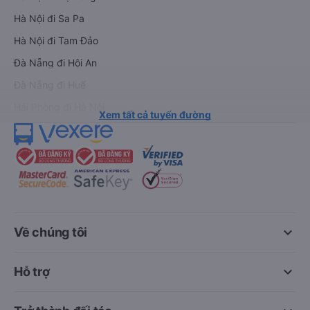
Hà Nội đi Sa Pa
Hà Nội đi Tam Đảo
Đà Nẵng đi Hội An
Đà Nẵng đi Huế
Hải Phòng đi Hà Nội
Xem tất cả tuyến đường
keyboard_arrow_down
Về chúng tôi
keyboard_arrow_down
Hỗ trợ