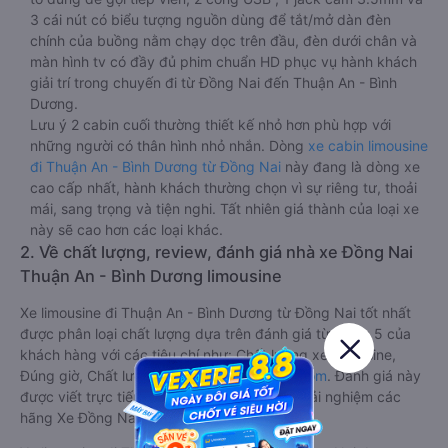
3 cái nút có biểu tượng nguồn dùng để tắt/mở dàn đèn
chính của buồng nằm chạy dọc trên đầu, đèn dưới chân và
màn hình tv có đầy đủ phim chuẩn HD phục vụ hành khách
giải trí trong chuyến đi từ Đồng Nai đến Thuận An - Bình
Dương.
Lưu ý 2 cabin cuối thường thiết kế nhỏ hơn phù hợp với
những người có thân hình nhỏ nhắn. Dòng
xe cabin limousine
đi Thuận An - Bình Dương từ Đồng Nai
này đang là dòng xe
cao cấp nhất, hành khách thường chọn vì sự riêng tư, thoải
mái, sang trọng và tiện nghi. Tất nhiên giá thành của loại xe
này sẽ cao hơn các loại khác.
2. Về chất lượng, review, đánh giá nhà xe Đồng Nai
Thuận An - Bình Dương limousine
Xe limousine đi Thuận An - Bình Dương từ Đồng Nai tốt nhất
được phân loại chất lượng dựa trên đánh giá từ 1 đến 5 của
khách hàng với các tiêu chí như: Chất lượng xe limousine,
Đúng giờ, Chất lượng phục vụ trên
Vexere.com
. Đánh giá này
được viết trực tiếp bởi các khách hàng đã trải nghiệm các
hãng Xe Đồng Nai đi Thuận An - Bình Dương.