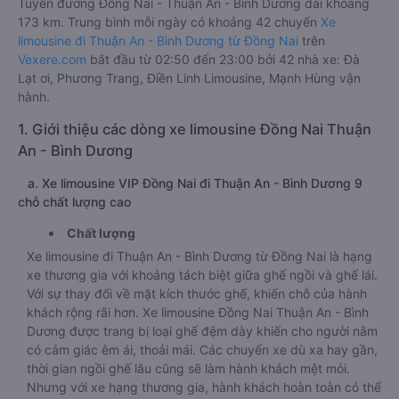
Tuyến đường Đồng Nai - Thuận An - Bình Dương dài khoảng
173 km. Trung bình mỗi ngày có khoảng 42 chuyến
Xe
limousine đi Thuận An - Bình Dương từ Đồng Nai
trên
Vexere.com
bắt đầu từ 02:50 đến 23:00 bởi 42 nhà xe: Đà
Lạt ơi, Phương Trang, Điền Linh Limousine, Mạnh Hùng vận
hành.
1. Giới thiệu các dòng xe limousine Đồng Nai Thuận
An - Bình Dương
a. Xe limousine VIP Đồng Nai đi Thuận An - Bình Dương 9
chỗ chất lượng cao
Chất lượng
Xe limousine đi Thuận An - Bình Dương từ Đồng Nai là hạng
xe thương gia với khoảng tách biệt giữa ghế ngồi và ghế lái.
Với sự thay đổi về mặt kích thước ghế, khiến chỗ của hành
khách rộng rãi hơn. Xe limousine Đồng Nai Thuận An - Bình
Dương được trang bị loại ghế đệm dày khiến cho người nằm
có cảm giác êm ái, thoải mái. Các chuyến xe dù xa hay gần,
thời gian ngồi ghế lâu cũng sẽ làm hành khách mệt mỏi.
Nhưng với xe hạng thương gia, hành khách hoàn toàn có thể