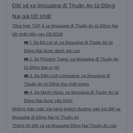
Nhân viên tiêu biểu nhà mình vote 6 vé cho anh Khải với chú Tánh nhe !
Mong hai người luôn vui vẻ và nhiều sức khoẻ !!! Gia đình mình sẽ còn ủng hộ
Đặt vé xe limousine đi Thuận An từ Đồng
dalat ơi dài dài nha ! Xe sạch sẽ thơm tho nha mọi người! Mền còn thơm mùi
comfort nữa, xe chú còn dán hello kitty siêu dễ xương luôn !!! Thiệt khen
hong hết lời luôn á !!! 💛 thiệt chứ bao năm đi xe lần đầu gặp hai người tử tế
Nai giá tốt nhất
vậy cái xúc động quá ! 🥹
Tổng hợp TOP 4 xe limousine đi Thuận An từ Đồng Nai
tốt nhất hiện nay 08/2026
🚌 1. Xe Đà Lạt ơi: xe limousine đi Thuận An từ
Đồng Nai được đánh giá cao
🚌 2. Xe Phương Trang: xe limousine đi Thuận An
từ Đồng Nai uy tín
🚌 3. Xe Điền Linh Limousine: xe limousine đi
Thuận An từ Đồng Nai chất lượng
🚌 4. Xe Mạnh Hùng: xe limousine đi Thuận An từ
Đồng Nai được yêu thích
Những thắc mắc mà hàng khách thường gặp khi đặt xe
limousine đi Đồng Nai từ Thuận An
Thông tin đặt vé xe limousine Đồng Nai Thuận An của