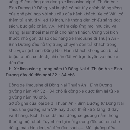
uống. Điểm cộng cho dòng xe limousine Vip đi Thuận An -
Bình Dương từ Đồng Nai là ghế có nút tùy chỉnh độ nghiêng
của ghế phù hợp với nhu cầu của hành khách. Xe có Wifi ,có
thêm tủ lạnh, ti vi led 19 inch, hệ thống đèn chiếu sáng đọc
sách, bục gác chân, v.v.. Nhằm đáp ứng mọi nhu cầu và
mang lại sự thoải mái nhất cho hành khách. Cũng với kích
thước nhỏ gọn, đa số các hãng xe limousine đi Thuận An -
Bình Dương đều hỗ trợ trung chuyển đón trả khách trong
khu vực nội thành Đồng Nai. Hành khách không còn bị bắt
buộc ra bến xe để đi, chỉ cần đặt vé trực tuyến và chờ xe
đến đón.
b. Xe limousine giường nằm từ Đồng Nai đi Thuận An - Bình
Dương đầy đủ tiện nghi 32 - 34 chỗ
Dòng xe limousine đi Đồng Nai Thuận An - Bình Dương
giường nằm VIP 32 – 34 chỗ là dòng xe được làm lại từ xe
giường nằm 40 chỗ.
Sơ đồ ghế của loại xe đi Thuận An - Bình Dương từ Đồng Nai
limousine giường nằm VIP này được thiết kế 2 tầng, 3 dãy
và 6 hàng. Kích thước dài hơn dòng xe giường nằm thông
thường một chút. Tuy nhiên tại mỗi giường đều có rèm che
riêng, màn hình led, và đèn đọc sách,…. Mỗi giường đều