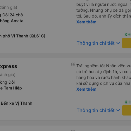
buýt vì là người nước ngoài
đánh giá)
tưởng. Nhưng phụ xe đã gọi
 Đôi 24 chỗ
tôi. Sau đó, anh ấy đích thân
phòng Amata
tiên đi xe giường nằm với ha
Xem thêm
tôi không chắc chắn khi nào
uống. Tôi rất ngạc nhiên khi
KH
h phố Vị Thanh (QL61C)
Thơ và mọi người xuống xe 
keyboard_arrow_down
Thông tin chi tiết
thức chúng tôi dậy và đảm b
chung, đó là một trải nghiệm
chăn, và đủ chỗ cho 1 người 
Express
Trải nghiệm tốt Nhân viên vu
có trễ hơn dự định 1h, vì xe
ánh giá)
hàng hóa và rước hành khách
hòng Đôi
khi sử dụng dịch vụ của nhà 
xe Tam Hiệp
thiệu cho người thân sử dụn
Xem thêm
KH
 Bến xe Vị Thanh
keyboard_arrow_down
Thông tin chi tiết