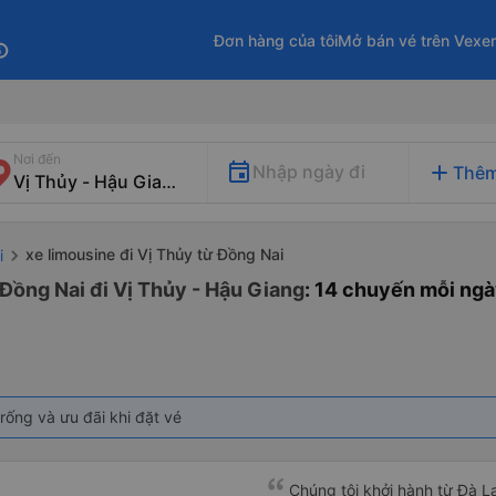
Đơn hàng của tôi
Mở bán vé trên Vexe
fo
Nơi đến
add
Nhập ngày đi
Thêm
xe limousine đi Vị Thủy từ Đồng Nai
i
Đồng Nai đi Vị Thủy - Hậu Giang
: 14 chuyến mỗi ng
rống và ưu đãi khi đặt vé
Chúng tôi khởi hành từ Đà Lạ