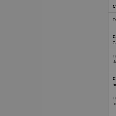
C
Tr
C
G
Tr
đ
C
h
Tr
li