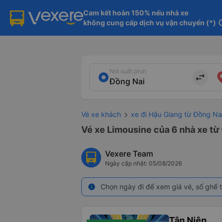
Cam kết hoàn 150% nếu nhà xe

không cung cấp dịch vụ vận chuyển (*)
in
Nơi xuất phát
import_export
Vé xe khách
xe đi Hậu Giang từ Đồng Na
Vé xe Limousine của 6 nhà xe từ 
Vexere Team
Ngày cập nhật: 05/08/2026
Chọn ngày đi để xem giá vé, số ghế t
info
Tân Niên