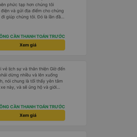
 nên phức tạp hơn chúng tôi
 điện và gửi địa điểm cho chúng
 đi giúp chúng tôi. Đó là lần đầu
i đứa trẻ nhỏ khá thú vị. Chúng
 xe sẽ dừng lại để nghỉ hoặc ăn
 xe dừng lại lúc nửa đêm ở Cần
ÔNG CẦN THANH TOÁN TRƯỚC
ăn. Khi đến điểm dừng, họ đánh
Xem giá
ảo chúng tôi đã sẵn sàng. Nhìn
 tốt. Mỗi giường đều có gối và
lớn và 1 trẻ em nằm thoải mái.
i vẻ lịch sự và thân thiện Giờ đến
 phải dừng nhiều và lên xuống
, nói chung là tối thấy yên tâm
xe này, và sẽ ủng hộ và giới
g dịch vụ của nhà xe này
ÔNG CẦN THANH TOÁN TRƯỚC
Xem giá