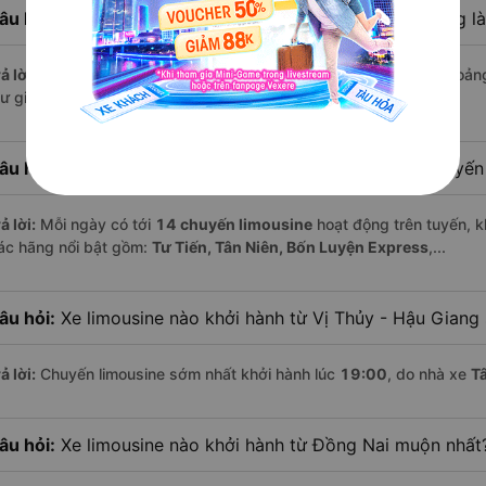
âu hỏi:
Khoảng cách từ Đồng Nai đi Vị Thủy - Hậu Giang l
ả lời:
Quãng đường từ Đồng Nai đến Vị Thủy - Hậu Giang dài khoản
ư giãn trên xe limousine thoải mái.
âu hỏi:
Mỗi ngày có bao nhiêu chuyến limousine trên tuyế
ả lời:
Mỗi ngày có tới
14 chuyến limousine
hoạt động trên tuyến, k
ác hãng nổi bật gồm:
Tư Tiến, Tân Niên, Bốn Luyện Express
,...
âu hỏi:
Xe limousine nào khởi hành từ Vị Thủy - Hậu Giang
ả lời:
Chuyến limousine sớm nhất khởi hành lúc
19:00
, do nhà xe
T
âu hỏi:
Xe limousine nào khởi hành từ Đồng Nai muộn nhất