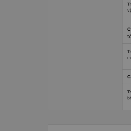
Tr
v
C
t
Tr
m
C
Tr
b