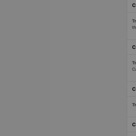
C
Tr
th
C
Tr
C
C
Tr
C