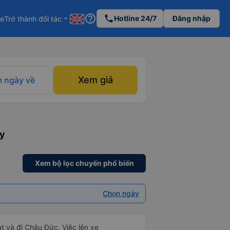
help_outline
phone
Hotline 24/7
Đăng nhập
re
Trở thành đối tác
arrow_drop_down
Xem giá
 ngày về
ày
Xem bộ lọc chuyến phổ biến
Chọn ngày
t và đi Châu Đức. Việc lên xe