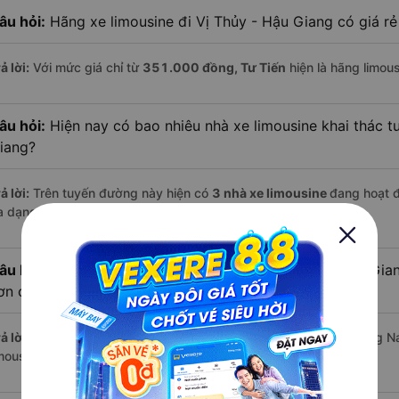
âu hỏi:
Hãng xe limousine đi Vị Thủy - Hậu Giang có giá rẻ
ả lời:
Với mức giá chỉ từ
351.000
đồng,
Tư Tiến
hiện là hãng limous
âu hỏi:
Hiện nay có bao nhiêu nhà xe limousine khai thác t
iang?
ả lời:
Trên tuyến đường này hiện có
3
nhà xe
limousine
đang hoạt 
a dạng về dịch vụ và mức giá.
âu hỏi:
Đi xe limousine từ Đồng Nai đến Vị Thủy - Hậu Gian
ơn các loại phương tiện khác hay không?
ả lời:
Trung bình, bạn chỉ mất khoảng
6 giờ
để di chuyển từ Đồng Na
mousine, nếu giao thông thuận lợi.