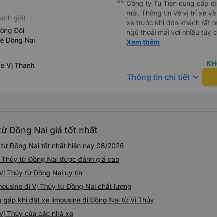
Công ty Tu Tien cung cấp dịc
mái. Thông tin về vị trí xe v
ánh giá)
xe trước khi đón khách rất h
hòng Đôi
ngủ thoải mái với nhiều tùy
Xe Đồng Nai
USB được đặt ở vị trí thuận t
Xem thêm
đến điểm đến sớm hơn dự ki
KH
xe Vị Thanh
keyboard_arrow_down
Thông tin chi tiết
từ Đồng Nai giá tốt nhất
 từ Đồng Nai tốt nhất hiện nay 08/2026
 Vị Thủy từ Đồng Nai được đánh giá cao
 Vị Thủy từ Đồng Nai uy tín
mousine đi Vị Thủy từ Đồng Nai chất lượng
ặp khi đặt xe limousine đi Đồng Nai từ Vị Thủy
 Vị Thủy của các nhà xe