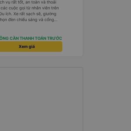
h vụ rất tốt, an toàn và thoải
à các cuộc gọi từ nhân viên trên
ữu ích. Xe rất sạch sẽ, giường
 chọn đèn chiếu sáng và cổng
iện. Nhân viên rất lịch sự và xe
ến. Cảm ơn!
ÔNG CẦN THANH TOÁN TRƯỚC
Xem giá