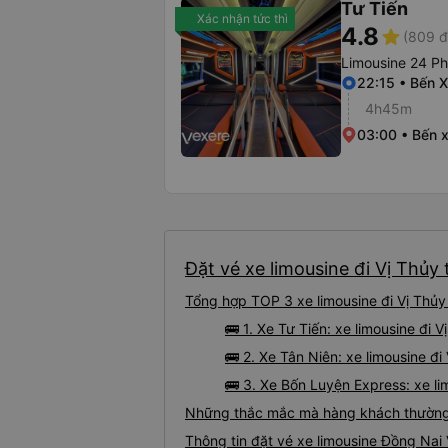
Tư Tiến
Xác nhận tức thì
4.8
star
(809 đ
Limousine 24 P
22:15 • Bến 
4h45m
03:00 • Bến 
Đặt vé xe limousine đi Vị Thủy 
Tổng hợp TOP 3 xe limousine đi Vị Thủy
🚌 1. Xe Tư Tiến: xe limousine đi
🚌 2. Xe Tân Niên: xe limousine đi
🚌 3. Xe Bốn Luyện Express: xe li
Những thắc mắc mà hàng khách thường g
Thông tin đặt vé xe limousine Đồng Nai