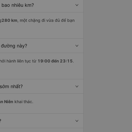
à bao nhiêu km?
g
280 km
, một chặng đi vừa đủ để bạn
n đường này?
hởi hành liên tục từ
19:00 đến 23:15
.
 sớm nhất?
ân Niên
khai thác.
?