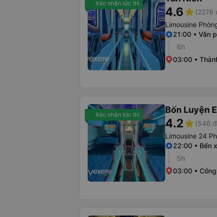
Xác nhận tức thì
4.6
star
(2276 
Limousine Phòng
21:00 • Văn 
6h
03:00 • Thàn
Bốn Luyện 
Xác nhận tức thì
4.2
star
(546 đ
Limousine 24 P
22:00 • Bến 
5h
03:00 • Cổng