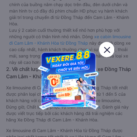
chính của buồng nằm chạy dọc trên đầu, đèn dưới chân và
màn hình tv có đầy đủ phim chuẩn HD phục vụ hành khách
giải trí trong chuyến đi từ Đồng Tháp đến Cam Lâm - Khánh
Hòa.
Lưu ý 2 cabin cuối thường thiết kế nhỏ hơn phù hợp với
những người có thân hình nhỏ nhắn. Dòng
xe cabin limousine
đi Cam Lâm - Khánh Hòa từ Đồng Tháp
này đang là dòng xe
cao cấp nhất, hành khách thường chọn vì sự riêng tư, thoải
mái, sang trọng và tiện nghi. Tất nhiên giá thành của loại xe
này sẽ cao hơn các loại khác.
2. Về chất lượng, review, đánh giá nhà xe Đồng Tháp
Cam Lâm - Khánh Hòa limousine
Xe limousine đi Cam Lâm - Khánh Hòa từ Đồng Tháp tốt nhất
được phân loại chất lượng dựa trên đánh giá từ 1 đến 5 của
khách hàng với các tiêu chí như: Chất lượng xe limousine,
Đúng giờ, Chất lượng phục vụ trên
Vexere.com
. Đánh giá này
được viết trực tiếp bởi các khách hàng đã trải nghiệm các
hãng Xe Đồng Tháp đi Cam Lâm - Khánh Hòa.
Xe limousine đi Cam Lâm - Khánh Hòa từ Đồng Tháp được
phân loại chất lượng tốt nhất là xe Liên Hưng đi Cam Lâm -