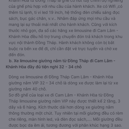
Khánh Hòa từ Đồng Tháp là ghế có nút tùy chỉnh độ nghiêng
của ghế phù hợp với nhu cầu của hành khách. Xe có Wifi ,có
thêm tủ lạnh, ti vi led 19 inch, hệ thống đèn chiếu sáng đọc
sách, bục gác chân, v.v.. Nhằm đáp ứng mọi nhu cầu và
mang lại sự thoải mái nhất cho hành khách. Cũng với kích
thước nhỏ gọn, đa số các hãng xe limousine đi Cam Lâm -
Khánh Hòa đều hỗ trợ trung chuyển đón trả khách trong khu
vực nội thành Đồng Tháp. Hành khách không còn bị bắt
buộc ra bến xe để đi, chỉ cần đặt vé trực tuyến và chờ xe
đến đón.
b. Xe limousine giường nằm từ Đồng Tháp đi Cam Lâm -
Khánh Hòa đầy đủ tiện nghi 32 - 34 chỗ
Dòng xe limousine đi Đồng Tháp Cam Lâm - Khánh Hòa
giường nằm VIP 32 – 34 chỗ là dòng xe được làm lại từ xe
giường nằm 40 chỗ.
Sơ đồ ghế của loại xe đi Cam Lâm - Khánh Hòa từ Đồng
Tháp limousine giường nằm VIP này được thiết kế 2 tầng, 3
dãy và 6 hàng. Kích thước dài hơn dòng xe giường nằm
thông thường một chút. Tuy nhiên tại mỗi giường đều có rèm
che riêng, màn hình led, và đèn đọc sách,…. Mỗi giường đều
được bọc da êm ái, tương đương với phân khúc hạng 3 sao.