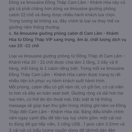
Dòng xe limousine Đồng Tháp Cam Lâm - Khánh Hòa này có
giá cả phải chăng hơn dòng xe limousine giường phòng
cabin 22 chỗ và đang được nhiều hành khách lựa chọn.
Trong tương lai không xa, đây chính là loại xe thay thế xe
giường nằm thông thường.
c. Xe limousine giường phòng cabin đi Cam Lâm - Khánh
Hòa từ Đồng Tháp VIP sang trọng, êm ái, chất lượng dịch vụ
cao 20 -22 chỗ
Loại xe limousine giường phòng từ Đồng Tháp đi Cam Lâm -
Khánh Hòa 20 - 22 chỗ được chia làm 2 tầng, 2 dãy và 6
hàng, mỗi hàng là 2 cabin riêng biệt. Trong mỗi xe limousine
Đồng Tháp Cam Lâm - Khánh Hòa cabin được trang bị rất
nhiều tiện ích phục vụ hành khách suốt hành trình.
Mỗi phòng, cabin đều có gối nằm rời, có gối ôm, có cái mền
to hơn và dây an toàn seat belt. Giường rộng và dài hơn hai
loại trên, có thể lăn lộn thoải mái. Đặc biệt là hệ thống
massage sẽ giúp bạn thư giãn trong những giờ nằm xe Đồng
Tháp đến Cam Lâm - Khánh Hòa dài. Bảng điều khiển chính
nằm ngay cạnh đầu để tiện tay tuỳ chỉnh gồm: một cái nút
to đùng để gọi tiếp viên, 2 cổng USB , 1 jack cắm 3.5mm và
3 cái nút có biểu tượng nguồn dùng để tắt/mở dàn đèn