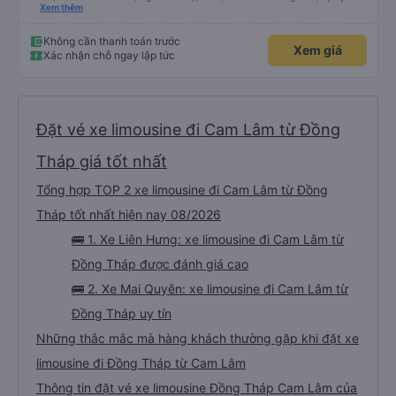
Chúng tôi cũng quyết định mua vé chiều về trực tiếp tại quầy, vì giá vé trên
Xem thêm
ứng dụng cũng giống nhau. Đầu tiên, chúng tôi đi xe buýt nhỏ đến điểm hẹn,
sau đó chuyển sang xe giường nằm. Tôi khuyên bạn nên mang theo áo len
ấm hoặc áo khoác mỏng, vì thỉnh thoảng trời khá lạnh, và chăn mền thì hơi
Không cần thanh toán trước
Xem giá
cũ, nhưng vẫn có sẵn. Cổng USB để sạc điện thoại hoạt động tốt, và có giấy
Xác nhận chỗ ngay lập tức
vệ sinh. Mọi thứ khá sạch sẽ. Chúng tôi trở về từ Đà Nẵng (bến xe Đà Nẵng,
Nhà ga B2, Lối ra 8) trên một loại xe buýt khác với ba hàng ghế ngả. Xe ít
rộng rãi hơn, nhưng vẫn khá thoải mái và tốt hơn nhiều so với một chuyến đi
8-10 tiếng ngồi một chỗ. Chúng tôi cũng dừng lại gần Nha Trang và sau đó
được đưa đến ga bằng xe buýt nhỏ. Họ cũng vận chuyển hàng hóa trong
suốt chuyến đi, và có thể sẽ có những điểm dừng chân. Tôi khuyên bạn nên
chọn công ty này và đặt chỗ ngồi VIP.
Đặt vé xe limousine đi Cam Lâm từ Đồng
Tháp giá tốt nhất
Tổng hợp TOP 2 xe limousine đi Cam Lâm từ Đồng
Tháp tốt nhất hiện nay 08/2026
🚌 1. Xe Liên Hưng: xe limousine đi Cam Lâm từ
Đồng Tháp được đánh giá cao
🚌 2. Xe Mai Quyên: xe limousine đi Cam Lâm từ
Đồng Tháp uy tín
Những thắc mắc mà hàng khách thường gặp khi đặt xe
limousine đi Đồng Tháp từ Cam Lâm
Thông tin đặt vé xe limousine Đồng Tháp Cam Lâm của