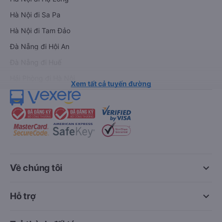
Hà Nội đi Sa Pa
Hà Nội đi Tam Đảo
Đà Nẵng đi Hội An
Đà Nẵng đi Huế
Hải Phòng đi Hà Nội
Xem tất cả tuyến đường
keyboard_arrow_down
Về chúng tôi
keyboard_arrow_down
Hỗ trợ