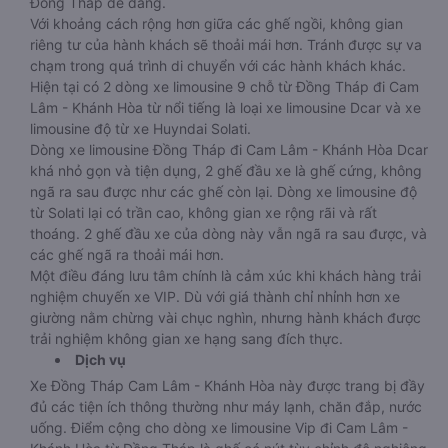
Đồng Tháp dễ dàng.
Với khoảng cách rộng hơn giữa các ghế ngồi, không gian
riêng tư của hành khách sẽ thoải mái hơn. Tránh được sự va
chạm trong quá trình di chuyển với các hành khách khác.
Hiện tại có 2 dòng xe limousine 9 chỗ từ Đồng Tháp đi Cam
Lâm - Khánh Hòa từ nổi tiếng là loại xe limousine Dcar và xe
limousine độ từ xe Huyndai Solati.
Dòng xe limousine Đồng Tháp đi Cam Lâm - Khánh Hòa Dcar
khá nhỏ gọn và tiện dụng, 2 ghế đầu xe là ghế cứng, không
ngã ra sau được như các ghế còn lại. Dòng xe limousine độ
từ Solati lại có trần cao, không gian xe rộng rãi và rất
thoáng. 2 ghế đầu xe của dòng này vẫn ngã ra sau được, và
các ghế ngã ra thoải mái hơn.
Một điều đáng lưu tâm chính là cảm xúc khi khách hàng trải
nghiệm chuyến xe VIP. Dù với giá thành chỉ nhỉnh hơn xe
giường nằm chừng vài chục nghìn, nhưng hành khách được
trải nghiệm không gian xe hạng sang đích thực.
Dịch vụ
Xe Đồng Tháp Cam Lâm - Khánh Hòa này được trang bị đầy
đủ các tiện ích thông thường như máy lạnh, chăn đắp, nước
uống. Điểm cộng cho dòng xe limousine Vip đi Cam Lâm -