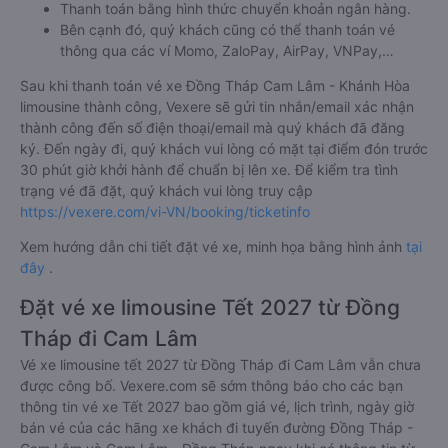
Thanh toán bằng hình thức chuyển khoản ngân hàng.
Bên cạnh đó, quý khách cũng có thể thanh toán vé
thông qua các ví Momo, ZaloPay, AirPay, VNPay,…
Sau khi thanh toán vé xe Đồng Tháp Cam Lâm - Khánh Hòa
limousine thành công, Vexere sẽ gửi tin nhắn/email xác nhận
thành công đến số điện thoại/email mà quý khách đã đăng
ký. Đến ngày đi, quý khách vui lòng có mặt tại điểm đón trước
30 phút giờ khởi hành để chuẩn bị lên xe. Để kiểm tra tình
trạng vé đã đặt, quý khách vui lòng truy cập
https://vexere.com/vi-VN/booking/ticketinfo
Xem hướng dẫn chi tiết đặt vé xe, minh họa bằng hình ảnh
tại
đây
.
Đặt vé xe limousine Tết 2027 từ Đồng
Tháp đi Cam Lâm
Vé xe limousine tết 2027 từ Đồng Tháp đi Cam Lâm vẫn chưa
được công bố. Vexere.com sẽ sớm thông báo cho các bạn
thông tin vé xe Tết 2027 bao gồm giá vé, lịch trình, ngày giờ
bán vé của các hãng xe khách đi tuyến đường Đồng Tháp -