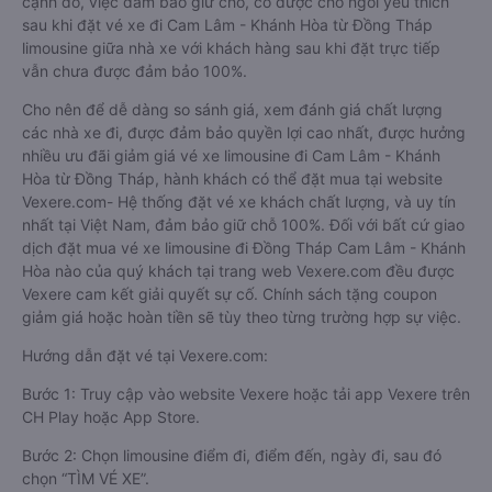
cạnh đó, việc đảm bảo giữ chỗ, có được chỗ ngồi yêu thích
sau khi đặt vé xe đi Cam Lâm - Khánh Hòa từ Đồng Tháp
limousine giữa nhà xe với khách hàng sau khi đặt trực tiếp
vẫn chưa được đảm bảo 100%.
Cho nên để dễ dàng so sánh giá, xem đánh giá chất lượng
các nhà xe đi, được đảm bảo quyền lợi cao nhất, được hưởng
nhiều ưu đãi giảm giá vé xe limousine đi Cam Lâm - Khánh
Hòa từ Đồng Tháp, hành khách có thể đặt mua tại website
Vexere.com- Hệ thống đặt vé xe khách chất lượng, và uy tín
nhất tại Việt Nam, đảm bảo giữ chỗ 100%. Đối với bất cứ giao
dịch đặt mua vé xe limousine đi Đồng Tháp Cam Lâm - Khánh
Hòa nào của quý khách tại trang web Vexere.com đều được
Vexere cam kết giải quyết sự cố. Chính sách tặng coupon
giảm giá hoặc hoàn tiền sẽ tùy theo từng trường hợp sự việc.
Hướng dẫn đặt vé tại Vexere.com:
Bước 1: Truy cập vào website Vexere hoặc tải app Vexere trên
CH Play hoặc App Store.
Bước 2: Chọn limousine điểm đi, điểm đến, ngày đi, sau đó
chọn “TÌM VÉ XE”.