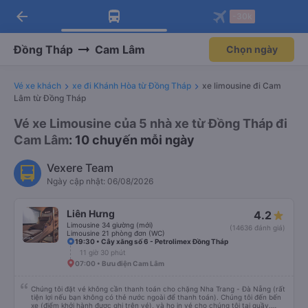
arrow_back
Tải app Vexere ngay!
Tải app Vexere
-30k
Mở app
Mở app
Nhận ưu đãi thành viên độc
-30k/ghế khi đặt vé máy bay qua
quyền
app
Đồng Tháp
Cam Lâm
Chọn ngày
Vé xe khách
xe đi Khánh Hòa từ Đồng Tháp
xe limousine đi Cam
Lâm từ Đồng Tháp
Vé xe Limousine của 5 nhà xe từ Đồng Tháp đi
Cam Lâm
: 10 chuyến mỗi ngày
Vexere Team
Ngày cập nhật: 06/08/2026
Liên Hưng
4.2
Limousine 34 giường (mới)
(14636 đánh giá)
Limousine 21 phòng đơn (WC)
19:30 • Cây xăng số 6 - Petrolimex Đồng Tháp
11 giờ 30 phút
07:00 • Bưu điện Cam Lâm
Chúng tôi đặt vé không cần thanh toán cho chặng Nha Trang - Đà Nẵng (rất
tiện lợi nếu bạn không có thẻ nước ngoài để thanh toán). Chúng tôi đến bến
xe (điểm khởi hành được ghi trên vé), và họ in vé cho chúng tôi tại quầy.