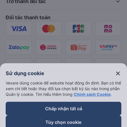
keyboard_arrow_down
Trở thành đối tác
Đối tác thanh toán
close
Sử dụng cookie
Vexere dùng cookie để website hoạt động ổn định. Bạn có thể
xem chi tiết hoặc thay đổi lựa chọn bất kỳ lúc nào trong phần
Quản lý cookie. Tìm hiểu thêm trong
Chính sách Cookie
.
Chấp nhận tất cả
Tùy chọn cookie