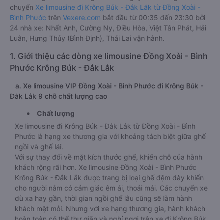
chuyến
Xe limousine đi Krông Búk - Đắk Lắk từ Đồng Xoài -
Bình Phước
trên
Vexere.com
bắt đầu từ 00:35 đến 23:30 bởi
24 nhà xe: Nhất Anh, Cường Ny, Điều Hòa, Việt Tân Phát, Hải
Luân, Hưng Thủy (Bình Định), Thái Lai vận hành.
1. Giới thiệu các dòng xe limousine Đồng Xoài - Bình
Phước Krông Búk - Đắk Lắk
a. Xe limousine VIP Đồng Xoài - Bình Phước đi Krông Búk -
Đắk Lắk 9 chỗ chất lượng cao
Chất lượng
Xe limousine đi Krông Búk - Đắk Lắk từ Đồng Xoài - Bình
Phước là hạng xe thương gia với khoảng tách biệt giữa ghế
ngồi và ghế lái.
Với sự thay đổi về mặt kích thước ghế, khiến chỗ của hành
khách rộng rãi hơn. Xe limousine Đồng Xoài - Bình Phước
Krông Búk - Đắk Lắk được trang bị loại ghế đệm dày khiến
cho người nằm có cảm giác êm ái, thoải mái. Các chuyến xe
dù xa hay gần, thời gian ngồi ghế lâu cũng sẽ làm hành
khách mệt mỏi. Nhưng với xe hạng thương gia, hành khách
hoàn toàn có thể thư giãn và nghỉ ngơi trên xe đi Krông Búk