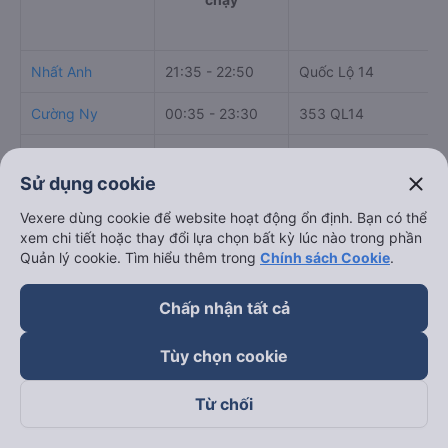
Nhất Anh
21:35 - 22:50
Quốc Lộ 14
Cường Ny
00:35 - 23:30
353 QL14
Điều Hòa
22:00 - 22:00
878 Phú Riềng Đỏ
close
Sử dụng cookie
Ngã 4 Đồng Xoài, Đồng
Việt Tân Phát
21:50 - 21:50
Vexere dùng cookie để website hoạt động ổn định. Bạn có thể
Bình Phước
xem chi tiết hoặc thay đổi lựa chọn bất kỳ lúc nào trong phần
Quản lý cookie. Tìm hiểu thêm trong
Chính sách Cookie
.
Hải Luân
09:40 - 22:00
878 Phú Riềng Đỏ
Hưng Thủy (Bình
Chấp nhận tất cả
11:31 - 13:51
QL14
Định)
Tùy chọn cookie
Thái Lai
20:00 - 20:00
Quốc lộ 14
Từ chối
Cách đặt vé xe limousine đi Krông Búk -