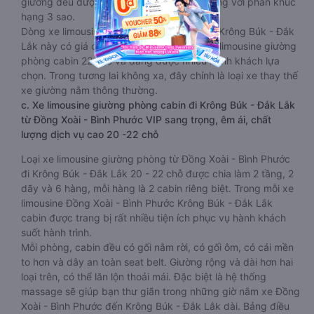
giường đều được bọc da êm ái, tương đương với phân khúc
hạng 3 sao.
Dòng xe limousine Đồng Xoài - Bình Phước Krông Búk - Đắk
Lắk này có giá cả phải chăng hơn dòng xe limousine giường
phòng cabin 22 chỗ và đang được nhiều hành khách lựa
chọn. Trong tương lai không xa, đây chính là loại xe thay thế
xe giường nằm thông thường.
c. Xe limousine giường phòng cabin đi Krông Búk - Đắk Lắk
từ Đồng Xoài - Bình Phước VIP sang trọng, êm ái, chất
lượng dịch vụ cao 20 -22 chỗ
Loại xe limousine giường phòng từ Đồng Xoài - Bình Phước
đi Krông Búk - Đắk Lắk 20 - 22 chỗ được chia làm 2 tầng, 2
dãy và 6 hàng, mỗi hàng là 2 cabin riêng biệt. Trong mỗi xe
limousine Đồng Xoài - Bình Phước Krông Búk - Đắk Lắk
cabin được trang bị rất nhiều tiện ích phục vụ hành khách
suốt hành trình.
Mỗi phòng, cabin đều có gối nằm rời, có gối ôm, có cái mền
to hơn và dây an toàn seat belt. Giường rộng và dài hơn hai
loại trên, có thể lăn lộn thoải mái. Đặc biệt là hệ thống
massage sẽ giúp bạn thư giãn trong những giờ nằm xe Đồng
Xoài - Bình Phước đến Krông Búk - Đắk Lắk dài. Bảng điều