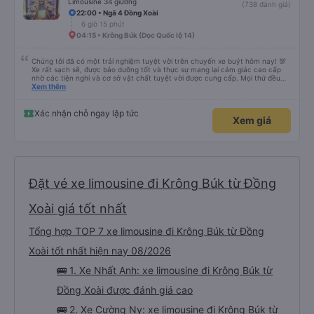
Limousine 34 giường
(738 đánh giá)
22:00 • Ngã 4 Đồng Xoài
6 giờ 15 phút
04:15 • Krông Búk (Dọc Quốc lộ 14)
Chúng tôi đã có một trải nghiệm tuyệt vời trên chuyến xe buýt hôm nay! 💯
Xe rất sạch sẽ, được bảo dưỡng tốt và thực sự mang lại cảm giác cao cấp
nhờ các tiện nghi và cơ sở vật chất tuyệt vời được cung cấp. Mọi thứ đều
thoải mái và ngăn nắp. Nhân viên và tài xế rất tốt bụng, hữu ích và chu đáo,
Xem thêm
giúp chuyến đi của chúng tôi suôn sẻ và không căng thẳng. Sự chuyên
nghiệp của họ thực sự nổi bật. Nhìn chung, đó là trải nghiệm du lịch tốt nhất
đối với tôi và gia đình. Chúng tôi rất vui và hài lòng từ đầu đến cuối. Rất đáng
Xác nhận chỗ ngay lập tức
Xem giá
giới thiệu! 💛 Về ứng dụng, nó rất dễ sử dụng, thân thiện với người dùng và
tiện lợi khi đặt chuyến đi của chúng tôi. Mọi thứ đều diễn ra suôn sẻ!
Đặt vé xe limousine đi Krông Búk từ Đồng
Xoài giá tốt nhất
Tổng hợp TOP 7 xe limousine đi Krông Búk từ Đồng
Xoài tốt nhất hiện nay 08/2026
🚌 1. Xe Nhất Anh: xe limousine đi Krông Búk từ
Đồng Xoài được đánh giá cao
🚌 2. Xe Cường Ny: xe limousine đi Krông Búk từ