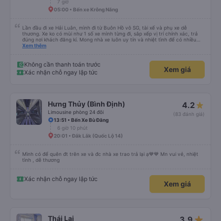
7 giờ
05:00 • Bến xe Krông Năng
Lần đầu đi xe Hải Luân, mình đi từ Buôn Hồ vô SG, tài xế và phụ xe dễ
thương. Xe ko có mùi như 1 số xe mình từng đi, sắp xếp vị trí chính xác, trả
đúng nơi khách đăng kí. Mong nhà xe luôn uy tín và nhiệt tình để có nhiều
khách hàng hơn nữa
Xem thêm
Không cần thanh toán trước
Xem giá
Xác nhận chỗ ngay lập tức
Hưng Thủy (Bình Định)
4.2
Limousine phòng 24 đôi
(83 đánh giá)
13:51 • Bến Xe Bù Đăng
6 giờ 10 phút
20:01 • Đắk Lắk (Quốc Lộ 14)
Mình có để quên đt trên xe và đc nhà xe trao trả lại ạ💙💙 Mn vui vẻ, nhiệt
tình , dễ thương
Xác nhận chỗ ngay lập tức
Xem giá
star_rate
Thái Lai
3.9