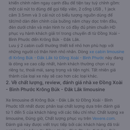
khiển chính nằm ngay cạnh đầu để tiện tay tuỳ chỉnh gồm:
một cái nút to đùng để gọi tiếp viên, 2 cổng USB , 1 jack
cắm 3.5mm và 3 cái nút có biểu tượng nguồn dùng để
tắt/mở dàn đèn chính của buồng nằm chạy dọc trên đầu,
đèn dưới chân và màn hình tv có đầy đủ phim chuẩn HD
phục vụ hành khách giải trí trong chuyến đi từ Đồng Xoài -
Bình Phước đến Krông Búk - Đắk Lắk.
Lưu ý 2 cabin cuối thường thiết kế nhỏ hơn phù hợp với
những người có thân hình nhỏ nhắn. Dòng
xe cabin limousine
đi Krông Búk - Đắk Lắk từ Đồng Xoài - Bình Phước
này đang
là dòng xe cao cấp nhất, hành khách thường chọn vì sự
riêng tư, thoải mái, sang trọng và tiện nghi. Tất nhiên giá
thành của loại xe này sẽ cao hơn các loại khác.
2. Về chất lượng, review, đánh giá nhà xe Đồng Xoài
- Bình Phước Krông Búk - Đắk Lắk limousine
Xe limousine đi Krông Búk - Đắk Lắk từ Đồng Xoài - Bình
Phước tốt nhất được phân loại chất lượng dựa trên đánh giá
từ 1 đến 5 của khách hàng với các tiêu chí như: Chất lượng xe
limousine, Đúng giờ, Chất lượng phục vụ trên
Vexere.com
.
Đánh giá này được viết trực tiếp bởi các khách hàng đã trải