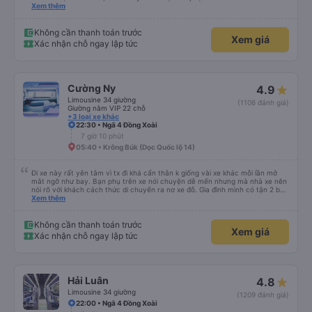
mình thấy phụ cũng có hút nhưng các bạn ấy cũng để khói ngay chỗ hut
Xem thêm
mùi để tránh ảnh hưởng đến khách , vì thức khuya nên mình cũng thông
cảm cho các bạn được . Còn mọi thứ nhà xe rất ok mình se tiếp tục đi nữa .
Không cần thanh toán trước
Xem giá
Xác nhận chỗ ngay lập tức
Cường Ny
4.9
Limousine 34 giường
(1106 đánh giá)
Giường nằm VIP 22 chỗ
+3 loại xe khác
22:30 • Ngã 4 Đồng Xoài
7 giờ 10 phút
05:40 • Krông Búk (Dọc Quốc lộ 14)
Đi xe này rất yên tâm vì tx đi khá cẩn thân k giống vài xe khác mỗi lần mở
mắt ngỡ như bay. Bạn phụ trên xe nói chuyện dễ mến nhưng mà nhà xe nên
nói rõ với khách cách thức di chuyển ra nơ xe đỗ. Gia đình mình có tận 2 bé
nhỏ tay xách nách mang mà mình bị xoay vòng vòng đi bộ đến khu đỗ xe thì
Xem thêm
chân chảy máo luôn é 🥲 còn lại 10 đỉm
Không cần thanh toán trước
Xem giá
Xác nhận chỗ ngay lập tức
Hải Luân
4.8
Limousine 34 giường
(1209 đánh giá)
22:00 • Ngã 4 Đồng Xoài