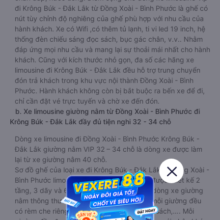
đi Krông Búk - Đắk Lắk từ Đồng Xoài - Bình Phước là ghế có
nút tùy chỉnh độ nghiêng của ghế phù hợp với nhu cầu của
hành khách. Xe có Wifi ,có thêm tủ lạnh, ti vi led 19 inch, hệ
thống đèn chiếu sáng đọc sách, bục gác chân, v.v.. Nhằm
đáp ứng mọi nhu cầu và mang lại sự thoải mái nhất cho hành
khách. Cũng với kích thước nhỏ gọn, đa số các hãng xe
limousine đi Krông Búk - Đắk Lắk đều hỗ trợ trung chuyển
đón trả khách trong khu vực nội thành Đồng Xoài - Bình
Phước. Hành khách không còn bị bắt buộc ra bến xe để đi,
chỉ cần đặt vé trực tuyến và chờ xe đến đón.
b. Xe limousine giường nằm từ Đồng Xoài - Bình Phước đi
Krông Búk - Đắk Lắk đầy đủ tiện nghi 32 - 34 chỗ
Dòng xe limousine đi Đồng Xoài - Bình Phước Krông Búk -
Đắk Lắk giường nằm VIP 32 – 34 chỗ là dòng xe được làm
lại từ xe giường nằm 40 chỗ.
Sơ đồ ghế của loại xe đi Krông Búk - Đắk Lắk từ Đồng Xoài -
Bình Phước limousine giường nằm VIP này được thiết kế 2
tầng, 3 dãy và 6 hàng. Kích thước dài hơn dòng xe giường
nằm thông thường một chút. Tuy nhiên tại mỗi giường đều
có rèm che riêng, màn hình led, và đèn đọc sách,…. Mỗi