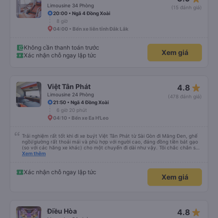
Limousine 34 Phòng
(15 đánh giá)
20:00 • Ngã 4 Đồng Xoài
8 giờ
04:00 • Bến xe liên tỉnh Đắk Lắk
Không cần thanh toán trước
Xem giá
Xác nhận chỗ ngay lập tức
star_rate
Việt Tân Phát
4.8
Limousine 24 Phòng
(478 đánh giá)
21:50 • Ngã 4 Đồng Xoài
6 giờ 20 phút
04:10 • Bến xe Ea H'Leo
Trải nghiệm rất tốt khi đi xe buýt Việt Tân Phát từ Sài Gòn đi Măng Đen, ghế
ngồi/giường rất thoải mái và phù hợp với người cao, đáng đồng tiền bát gạo
(so với các hãng xe khác) cho một chuyến đi dài như vậy. Tôi chắc chắn sẽ
sử dụng lại sau.
Xem thêm
Xác nhận chỗ ngay lập tức
Xem giá
star_rate
Điều Hòa
4.8