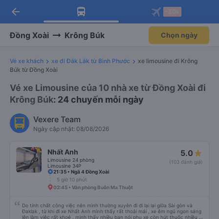
arrow_back
Tải app Vexere ngay!
Tải app Vexere
-30k
Mở app
Mở app
Nhận ưu đãi thành viên độc
-30k/ghế khi đặt vé máy bay qua
quyền
app
Đồng Xoài
Krông Búk
Chọn ngày
Vé xe khách
xe đi Đắk Lắk từ Bình Phước
xe limousine đi Krông
Búk từ Đồng Xoài
Vé xe Limousine của 10 nhà xe từ Đồng Xoài đi
Krông Búk
: 24 chuyến mỗi ngày
Vexere Team
Ngày cập nhật: 08/08/2026
Nhất Anh
5.0
Limousine 24 phòng
(103 đánh giá)
Limousine 34P
21:35 • Ngã 4 Đồng Xoài
5 giờ 10 phút
02:45 • Văn phòng Buôn Ma Thuột
Do tính chất công việc nên mình thường xuyên đi đi lại lại giữa Sài gòn và
Đaklak , từ khi đi xe Nhất Anh mình thấy rất thoải mái , xe êm ngủ ngon sáng
lên làm việc rất khoẻ , mình thấy nhiều bạn nói phụ xe còn hút thuốc nhiều ,