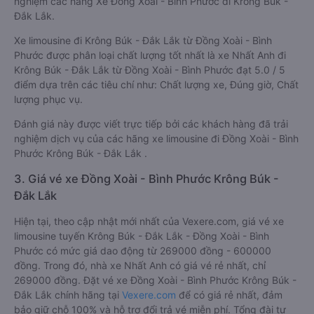
nghiệm các hãng Xe Đồng Xoài - Bình Phước đi Krông Búk -
Đắk Lắk.
Xe limousine đi Krông Búk - Đắk Lắk từ Đồng Xoài - Bình
Phước được phân loại chất lượng tốt nhất là xe Nhất Anh đi
Krông Búk - Đắk Lắk từ Đồng Xoài - Bình Phước đạt 5.0 / 5
điểm dựa trên các tiêu chí như: Chất lượng xe, Đúng giờ, Chất
lượng phục vụ.
Đánh giá này được viết trực tiếp bởi các khách hàng đã trải
nghiệm dịch vụ của các hãng xe limousine đi Đồng Xoài - Bình
Phước Krông Búk - Đắk Lắk .
3. Giá vé xe Đồng Xoài - Bình Phước Krông Búk -
Đắk Lắk
Hiện tại, theo cập nhật mới nhất của Vexere.com, giá vé xe
limousine tuyến Krông Búk - Đắk Lắk - Đồng Xoài - Bình
Phước có mức giá dao động từ 269000 đồng - 600000
đồng. Trong đó, nhà xe Nhất Anh có giá vé rẻ nhất, chỉ
269000 đồng. Đặt vé xe Đồng Xoài - Bình Phước Krông Búk -
Đắk Lắk chính hãng tại
Vexere.com
để có giá rẻ nhất, đảm
bảo giữ chỗ 100% và hỗ trợ đổi trả vé miễn phí. Tổng đài tư