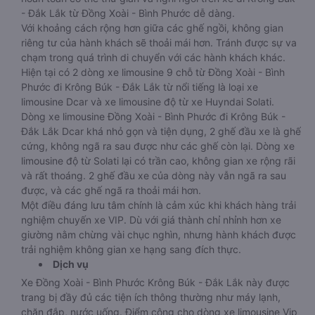
- Đắk Lắk từ Đồng Xoài - Bình Phước dễ dàng.
Với khoảng cách rộng hơn giữa các ghế ngồi, không gian
riêng tư của hành khách sẽ thoải mái hơn. Tránh được sự va
chạm trong quá trình di chuyển với các hành khách khác.
Hiện tại có 2 dòng xe limousine 9 chỗ từ Đồng Xoài - Bình
Phước đi Krông Búk - Đắk Lắk từ nổi tiếng là loại xe
limousine Dcar và xe limousine độ từ xe Huyndai Solati.
Dòng xe limousine Đồng Xoài - Bình Phước đi Krông Búk -
Đắk Lắk Dcar khá nhỏ gọn và tiện dụng, 2 ghế đầu xe là ghế
cứng, không ngã ra sau được như các ghế còn lại. Dòng xe
limousine độ từ Solati lại có trần cao, không gian xe rộng rãi
và rất thoáng. 2 ghế đầu xe của dòng này vẫn ngã ra sau
được, và các ghế ngã ra thoải mái hơn.
Một điều đáng lưu tâm chính là cảm xúc khi khách hàng trải
nghiệm chuyến xe VIP. Dù với giá thành chỉ nhỉnh hơn xe
giường nằm chừng vài chục nghìn, nhưng hành khách được
trải nghiệm không gian xe hạng sang đích thực.
Dịch vụ
Xe Đồng Xoài - Bình Phước Krông Búk - Đắk Lắk này được
trang bị đầy đủ các tiện ích thông thường như máy lạnh,
chăn đắp, nước uống. Điểm cộng cho dòng xe limousine Vip