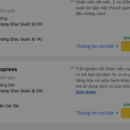
Nhân viên dễ mến. 2 vợ chồn
quán ăn sắp xếp thpwif gian
ánh giá)
đều thông cảm!
hòng
rọng (Dọc Quốc lộ 20)
KH
răng (Dọc Quốc lộ 1A)
keyboard_arrow_down
Thông tin chi tiết
Express
Trải nghiệm tốt Nhân viên vu
có trễ hơn dự định 1h, vì xe
ánh giá)
hàng hóa và rước hành khách
hòng Đôi
khi sử dụng dịch vụ của nhà 
rọng (Dọc Quốc lộ 20)
thiệu cho người thân sử dụn
Xem thêm
KH
rấn Cái Tắc
keyboard_arrow_down
Thông tin chi tiết