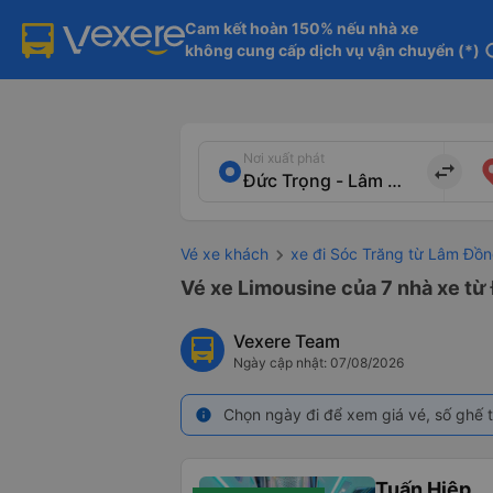
Cam kết hoàn 150% nếu nhà xe

không cung cấp dịch vụ vận chuyển (*)
in
Nơi xuất phát
import_export
Vé xe khách
xe đi Sóc Trăng từ Lâm Đồ
Vé xe Limousine của 7 nhà xe từ
Vexere Team
Ngày cập nhật: 07/08/2026
Chọn ngày đi để xem giá vé, số ghế t
info
Tuấn Hiệp