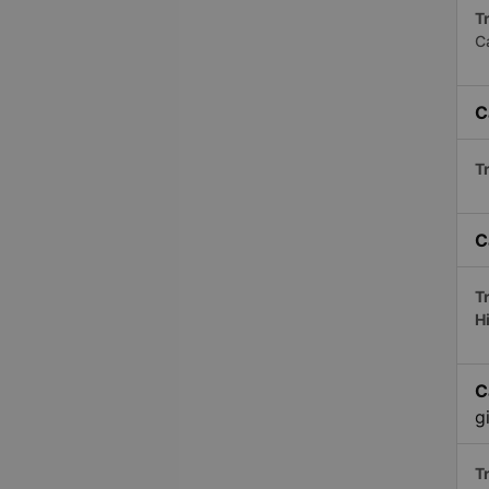
Tr
C
C
Tr
C
Tr
H
C
g
Tr