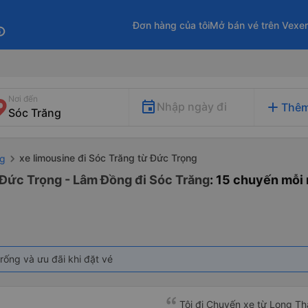
Đơn hàng của tôi
Mở bán vé trên Vexe
fo
Nơi đến
add
Nhập ngày đi
Thêm
xe limousine đi Sóc Trăng từ Đức Trọng
ng
 Đức Trọng - Lâm Đồng đi Sóc Trăng
: 15 chuyến mỗi
rống và ưu đãi khi đặt vé
Tôi đi Chuyến xe từ Long Th