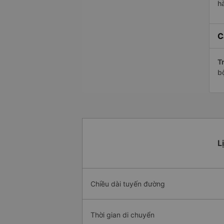
h
C
Tr
b
L
Chiều dài tuyến đường
Thời gian di chuyển