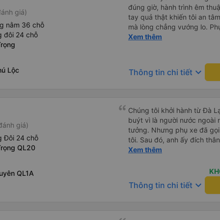
đúng giờ, hành trình êm thuậ
ánh giá)
tay quả thật khiến tôi an tâm, mãn ý. Đường xa muôn dặm
ng nằm 36 chỗ
mà lòng chẳng vướng lo. Ph
 đôi 24 chỗ
cẩn, hiếm thấy giữa thời buổi
Xem thêm
Trọng
Xin gửi lời tán dương chân 
hưng thịnh, vạn lộ bình an.”
hú Lộc
keyboard_arrow_down
Thông tin chi tiết
Chúng tôi khởi hành từ Đà Lạ
buýt vì là người nước ngoài
đánh giá)
tưởng. Nhưng phụ xe đã gọi
 Đôi 24 chỗ
tôi. Sau đó, anh ấy đích thân
Trọng QL20
tiên đi xe giường nằm với ha
Xem thêm
tôi không chắc chắn khi nào
uống. Tôi rất ngạc nhiên khi
KH
Xuyên QL1A
Thơ và mọi người xuống xe 
keyboard_arrow_down
Thông tin chi tiết
thức chúng tôi dậy và đảm b
chung, đó là một trải nghiệm
chăn, và đủ chỗ cho 1 người 