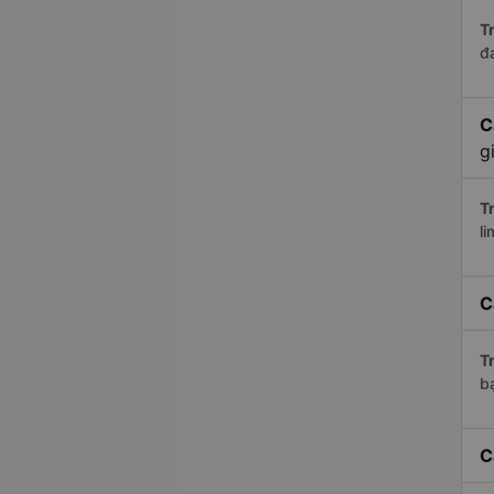
Tr
đ
C
g
Tr
li
C
Tr
bạ
C