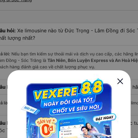
âu hỏi:
Xe limousine nào từ Đức Trọng - Lâm Đồng đi Sóc 
hất lượng nhất?
ả lời:
Nếu bạn tìm kiếm sự thoải mái và dịch vụ cao cấp, các hãng li
âm Đồng - Sóc Trăng là
Tân Niên, Bốn Luyện Express và An Hoà Hi
hách hàng đánh giá cao về chất lượng phục vụ.
âu hỏi:
Hãng xe limousine đi Sóc Trăng có giá rẻ nhất là h
ả lời:
Với mức giá chỉ từ
480.000
đồng,
Tuấn Hiệp
hiện là hãng limo
âu hỏi:
Hiện nay có bao nhiêu nhà xe limousine khai thác 
óc Trăng?