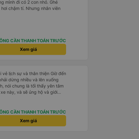
g mình đi có 2 con nhỏ. Ghé
 hơi chậm tí. Nhưng nhân viên
ÔNG CẦN THANH TOÁN TRƯỚC
Xem giá
i vẻ lịch sự và thân thiện Giờ đến
 phải dừng nhiều và lên xuống
, nói chung là tối thấy yên tâm
xe này, và sẽ ủng hộ và giới
g dịch vụ của nhà xe này
ÔNG CẦN THANH TOÁN TRƯỚC
Xem giá