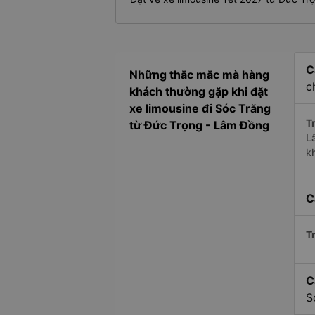
C
Những thắc mắc mà hàng
c
khách thường gặp khi đặt
xe limousine đi Sóc Trăng
Tr
từ Đức Trọng - Lâm Đồng
L
k
C
Tr
C
S