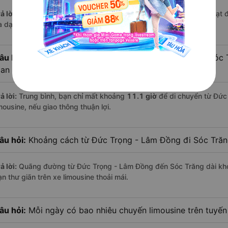
ả lời:
Trên tuyến đường này hiện có
4
nhà xe
limousine
đang hoạt 
a dạng về dịch vụ và mức giá.
âu hỏi:
Đi xe limousine từ Đức Trọng - Lâm Đồng đến Sóc T
ian hơn các loại phương tiện khác hay không?
ả lời:
Trung bình, bạn chỉ mất khoảng
11.1 giờ
để di chuyển từ Đức
mousine, nếu giao thông thuận lợi.
âu hỏi:
Khoảng cách từ Đức Trọng - Lâm Đồng đi Sóc Trăn
ả lời:
Quãng đường từ Đức Trọng - Lâm Đồng đến Sóc Trăng dài k
n thư giãn trên xe limousine thoải mái.
âu hỏi:
Mỗi ngày có bao nhiêu chuyến limousine trên tuyế