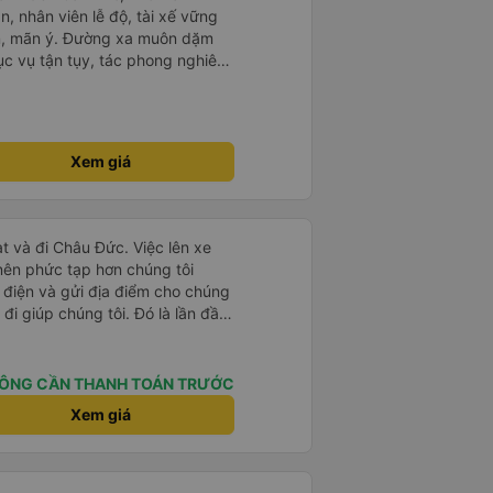
n, nhân viên lễ độ, tài xế vững
ục vụ tận tụy, tác phong nghiêm
 kim tiền vội vã. Xã hội loạn đạo.
thành, kính chúc nhà xe ngày một
Xem giá
t và đi Châu Đức. Việc lên xe
 nên phức tạp hơn chúng tôi
 điện và gửi địa điểm cho chúng
 đi giúp chúng tôi. Đó là lần đầu
i đứa trẻ nhỏ khá thú vị. Chúng
 xe sẽ dừng lại để nghỉ hoặc ăn
 xe dừng lại lúc nửa đêm ở Cần
ÔNG CẦN THANH TOÁN TRƯỚC
ăn. Khi đến điểm dừng, họ đánh
Xem giá
ảo chúng tôi đã sẵn sàng. Nhìn
 tốt. Mỗi giường đều có gối và
lớn và 1 trẻ em nằm thoải mái.