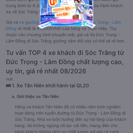
trung bình từ 4.3/5 dựa trên 4480 phản hồi của hành khách
Xe về Sóc Trăng từ Đức Trọng - Lâm Đồng.
Giá vé
xe giường nằm đôi đi Sóc Trăng từ Đức Trọng - Lâm
Đồng
rẻ nhất là 410000VND của hãng xe Tuấn Hiệp. Tùy
thuộc vào chương trình khuyến mãi, giá vé Xe Đức Trọng -
Lâm Đồng đi Sóc Trăng giường nằm đôi này có thể sẽ rẻ hơn.
Tư vấn TOP 4 xe khách đi Sóc Trăng từ
Đức Trọng - Lâm Đồng chất lượng cao,
uy tín, giá rẻ nhất 08/2026
null
🚌 1. Xe Tân Niên khởi hành tại QL20
a. Giới thiệu xe Tân Niên
Hãng xe khách Tân Niên đã có nhiều năm kinh nghiệm
hoạt động trên tuyến đường từ Đức Trọng - Lâm Đồng đi
Sóc Trăng. Nhà xe luôn hướng đến sự hài lòng của khách
hàng. Và không ngừng nỗ lực cải tiến, mang đến cho
hành khách những dịch vụ chất lượng với giá cả cạnh