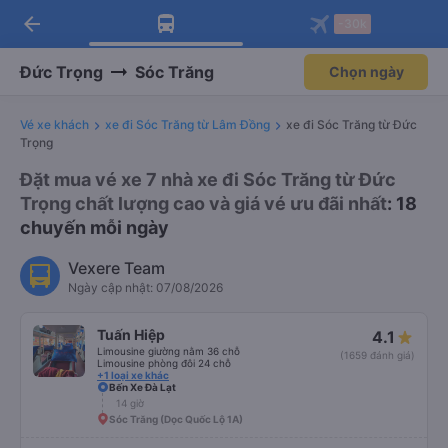
arrow_back
Tải app Vexere ngay!
Tải app Vexere
-30k
Mở app
Mở app
Nhận ưu đãi thành viên độc
-30k/ghế khi đặt vé máy bay qua
quyền
app
Đức Trọng
Sóc Trăng
Chọn ngày
Vé xe khách
xe đi Sóc Trăng từ Lâm Đồng
xe đi Sóc Trăng từ Đức
Trọng
Đặt mua vé xe 7 nhà xe đi Sóc Trăng từ Đức
Trọng chất lượng cao và giá vé ưu đãi nhất
: 18
chuyến mỗi ngày
Vexere Team
Ngày cập nhật: 07/08/2026
Tuấn Hiệp
4.1
Limousine giường nằm 36 chỗ
(1659 đánh giá)
Limousine phòng đôi 24 chỗ
+1 loại xe khác
Bến Xe Đà Lạt
14 giờ
Sóc Trăng (Dọc Quốc Lộ 1A)