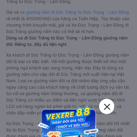
Trăng từ Đức Trọng - Lâm Đồng.
Giá vé
xe giường nằm đi Sóc Trăng từ Đức Trọng - Lâm Đồng
rẻ nhất là 410000VND của hãng xe Tuấn Hiệp. Tùy thuộc vào
chương trình khuyến mãi, giá vé Xe Đức Trọng - Lâm Đồng đi
Sóc Trăng giường nằm này có thể sẽ rẻ hơn.
Dòng xe đi Sóc Trăng từ Đức Trọng - Lâm Đồng giường nằm
đôi: Riêng tư, đầy đủ tiện nghi
Xe khách đi Sóc Trăng từ Đức Trọng - Lâm Đồng giường nằm
đôi là loại xe đặc biệt. Với mỗi giường được thiết kế như một
phòng ngủ khách sạn sang trọng, hiện đại. Đây là dòng xe
giường nằm cho cặp đôi đi Sóc Trăng mới xuất hiện tại Việt
Nam. Loại xe giường nằm đôi ra đời nhằm đáp ứng yêu cầu
ngày càng cao của khách hàng về chất lượng dịch vụ vận tải.
So với xe giường nằm thông thường, xe giường nằm đôi đi
Sóc Trăng có nhiều ưu điểm và tiện nghi vượt trội. Màn hình
LCD với hàng nghìn bộ phim giải trí, wifi, và nước uống và
chăn đắp miễn phí phục vụ hành khách suốt hành trình.
Xe Đức Trọng - Lâm Đồng Sóc Trăng giường nằm đôi tốt nhất:
Xe từ Đức Trọng - Lâm Đồng đi Sóc Trăng giường nằm đôi
được đánh giá chung có chất lượng Tốt với điểm đánh giá