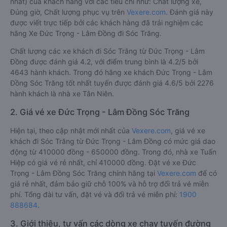
nhất) của khách hàng với các tiêu chí như: Chất lượng xe,
Đúng giờ, Chất lượng phục vụ trên
Vexere.com
. Đánh giá này
được viết trực tiếp bởi các khách hàng đã trải nghiệm các
hãng Xe Đức Trọng - Lâm Đồng đi Sóc Trăng.
Chất lượng các xe khách đi Sóc Trăng từ Đức Trọng - Lâm
Đồng được đánh giá 4.2, với điểm trung bình là 4.2/5 bởi
4643 hành khách. Trong đó hãng xe khách Đức Trọng - Lâm
Đồng Sóc Trăng tốt nhất tuyến được đánh giá 4.6/5 bởi 2276
hành khách là nhà xe Tân Niên.
2. Giá vé xe Đức Trọng - Lâm Đồng Sóc Trăng
Hiện tại, theo cập nhật mới nhất của
Vexere.com
, giá vé xe
khách đi Sóc Trăng từ Đức Trọng - Lâm Đồng có mức giá dao
động từ 410000 đồng - 650000 đồng. Trong đó, nhà xe Tuấn
Hiệp có giá vé rẻ nhất, chỉ 410000 đồng. Đặt vé xe Đức
Trọng - Lâm Đồng Sóc Trăng chính hãng tại
Vexere.com
để có
giá rẻ nhất, đảm bảo giữ chỗ 100% và hỗ trợ đổi trả vé miễn
phí. Tổng đài tư vấn, đặt vé và đổi trả vé miễn phí:
1900
888684
.
3. Giới thiệu, tư vấn các dòng xe chạy tuyến đường