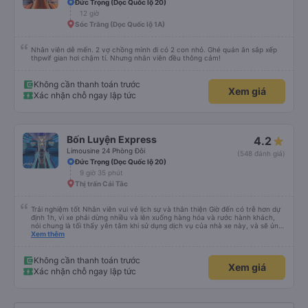
Đức Trọng (Dọc Quốc lộ 20)
12 giờ
Sóc Trăng (Dọc Quốc lộ 1A)
Nhân viên dễ mến. 2 vợ chồng mình đi có 2 con nhỏ. Ghé quán ăn sắp xếp
thpwif gian hơi chậm tí. Nhưng nhân viên đều thông cảm!
Không cần thanh toán trước
Xem giá
Xác nhận chỗ ngay lập tức
Bốn Luyện Express
4.2
Limousine 24 Phòng Đôi
(548 đánh giá)
Đức Trọng (Dọc Quốc lộ 20)
9 giờ 35 phút
Thị trấn Cái Tắc
Trải nghiệm tốt Nhân viên vui vẻ lịch sự và thân thiện Giờ đến có trễ hơn dự
định 1h, vì xe phải dừng nhiều và lên xuống hàng hóa và rước hành khách,
nói chung là tối thấy yên tâm khi sử dụng dịch vụ của nhà xe này, và sẽ ủng
hộ và giới thiệu cho người thân sử dụng dịch vụ của nhà xe này
Xem thêm
Không cần thanh toán trước
Xem giá
Xác nhận chỗ ngay lập tức