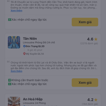
Tôi đi Chuyến xe từ Long Thành đến Cần Thơ, khởi hành đúng giờ, hành trình
êm thuận, nhân viên lễ độ, tài xế vững tay quả thật khiến tôi an tâm, mãn ý.
Đường xa muôn dặm mà lòng chẳng vướng lo. Phục vụ tận tụy, tác phong
nghiêm cẩn, hiếm thấy giữa thời buổi kim tiền vội vã. Xã hội loạn đạo. Xin gửi
Xem thêm
lời tán dương chân thành, kính chúc nhà xe ngày một hưng thịnh, vạn lộ bình
an.”
Xác nhận chỗ ngay lập tức
Xem giá
Tân Niên
4.6
Limousine Phòng Đôi 24 chỗ
(2278 đánh giá)
Đức Trọng QL20
9 giờ 45 phút
Mỹ Xuyên QL1A
Chúng tôi khởi hành từ Đà Lạt và đi Châu Đức. Việc lên xe buýt vì là người
nước ngoài nên phức tạp hơn chúng tôi tưởng. Nhưng phụ xe đã gọi điện và
gửi địa điểm cho chúng tôi. Sau đó, anh ấy đích thân đi giúp chúng tôi. Đó là
lần đầu tiên đi xe giường nằm với hai đứa trẻ nhỏ khá thú vị. Chúng tôi không
Xem thêm
chắc chắn khi nào xe sẽ dừng lại để nghỉ hoặc ăn uống. Tôi rất ngạc nhiên
khi xe dừng lại lúc nửa đêm ở Cần Thơ và mọi người xuống xe ăn. Khi đến
điểm dừng, họ đánh thức chúng tôi dậy và đảm bảo chúng tôi đã sẵn sàng.
Không cần thanh toán trước
Xem giá
Nhìn chung, đó là một trải nghiệm tốt. Mỗi giường đều có gối và chăn, và đủ
Xác nhận chỗ ngay lập tức
chỗ cho 1 người lớn và 1 trẻ em nằm thoải mái.
An Hoà Hiệp
4.2
Limousine 24 Phòng
(164 đánh giá)