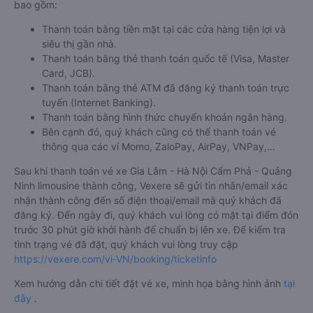
bao gồm:
Thanh toán bằng tiền mặt tại các cửa hàng tiện lợi và
siêu thị gần nhà.
Thanh toán bằng thẻ thanh toán quốc tế (Visa, Master
Card, JCB).
Thanh toán bằng thẻ ATM đã đăng ký thanh toán trực
tuyến (Internet Banking).
Thanh toán bằng hình thức chuyển khoản ngân hàng.
Bên cạnh đó, quý khách cũng có thể thanh toán vé
thông qua các ví Momo, ZaloPay, AirPay, VNPay,…
Sau khi thanh toán vé xe Gia Lâm - Hà Nội Cẩm Phả - Quảng
Ninh limousine thành công, Vexere sẽ gửi tin nhắn/email xác
nhận thành công đến số điện thoại/email mà quý khách đã
đăng ký. Đến ngày đi, quý khách vui lòng có mặt tại điểm đón
trước 30 phút giờ khởi hành để chuẩn bị lên xe. Để kiểm tra
tình trạng vé đã đặt, quý khách vui lòng truy cập
https://vexere.com/vi-VN/booking/ticketinfo
Xem hướng dẫn chi tiết đặt vé xe, minh họa bằng hình ảnh
tại
đây
.