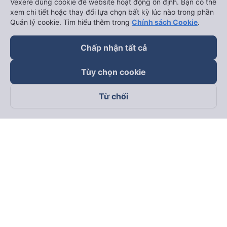
Vexere dùng cookie để website hoạt động ổn định. Bạn có thể
xem chi tiết hoặc thay đổi lựa chọn bất kỳ lúc nào trong phần
Quản lý cookie. Tìm hiểu thêm trong
Chính sách Cookie
.
Chấp nhận tất cả
Tùy chọn cookie
Từ chối
Theo dõi chúng tôi trên
Facebook
Tiktok
Youtube
Công ty TNHH Thương Mại Dịch Vụ Vexere
Địa chỉ đăng ký kinh doanh: 8C Chữ Đồng Tử, Phường Tân
Sơn Nhất, TP. Hồ Chí Minh, Việt Nam
Địa chỉ
:
Lầu 2, toà nhà H3 Circo Hoàng Diệu, 384 Hoàng Diệu,
Phường Khánh Hội, TP Hồ Chí Minh, Việt Nam
Tầng 3, toà nhà 101 Láng Hạ, 101 Láng Hạ, Phường Láng, TP.