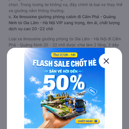
chọn. Trong tương lai không xa, đây chính là loại xe thay thế
xe giường nằm thông thường.
c. Xe limousine giường phòng cabin đi Cẩm Phả - Quảng
Ninh từ Gia Lâm - Hà Nội VIP sang trọng, êm ái, chất lượng
dịch vụ cao 20 -22 chỗ
Loại xe limousine giường phòng từ Gia Lâm - Hà Nội đi Cẩm
Phả - Quảng Ninh 20 - 22 chỗ được chia làm 2 tầng, 2 dãy
và 6 hàng, mỗi hàng là 2 cabin riêng biệt. Trong mỗi xe
limousine Gia Lâm - Hà Nội Cẩm Phả - Quảng Ninh cabin
được trang bị rất nhiều tiện ích phục vụ hành khách suốt
hành trình.
Mỗi phòng, cabin đều có gối nằm rời, có gối ôm, có cái mền
to hơn và dây an toàn seat belt. Giường rộng và dài hơn hai
loại trên, có thể lăn lộn thoải mái. Đặc biệt là hệ thống
massage sẽ giúp bạn thư giãn trong những giờ nằm xe Gia
Lâm - Hà Nội đến Cẩm Phả - Quảng Ninh dài. Bảng điều
khiển chính nằm ngay cạnh đầu để tiện tay tuỳ chỉnh gồm:
một cái nút to đùng để gọi tiếp viên, 2 cổng USB , 1 jack
cắm 3.5mm và 3 cái nút có biểu tượng nguồn dùng để
tắt/mở dàn đèn chính của buồng nằm chạy dọc trên đầu,