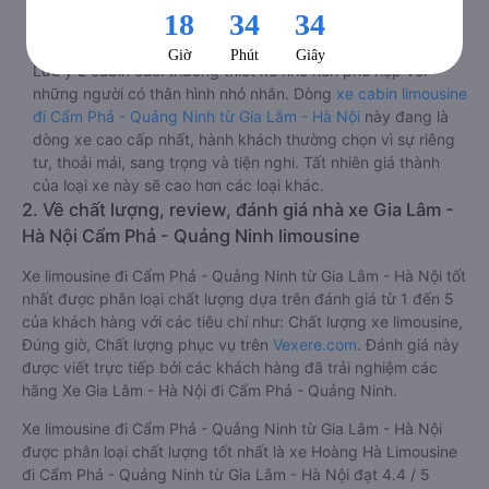
đèn dưới chân và màn hình tv có đầy đủ phim chuẩn HD
phục vụ hành khách giải trí trong chuyến đi từ Gia Lâm - Hà
Nội đến Cẩm Phả - Quảng Ninh.
Lưu ý 2 cabin cuối thường thiết kế nhỏ hơn phù hợp với
những người có thân hình nhỏ nhắn. Dòng
xe cabin limousine
đi Cẩm Phả - Quảng Ninh từ Gia Lâm - Hà Nội
này đang là
dòng xe cao cấp nhất, hành khách thường chọn vì sự riêng
tư, thoải mái, sang trọng và tiện nghi. Tất nhiên giá thành
của loại xe này sẽ cao hơn các loại khác.
2. Về chất lượng, review, đánh giá nhà xe Gia Lâm -
Hà Nội Cẩm Phả - Quảng Ninh limousine
Xe limousine đi Cẩm Phả - Quảng Ninh từ Gia Lâm - Hà Nội tốt
nhất được phân loại chất lượng dựa trên đánh giá từ 1 đến 5
của khách hàng với các tiêu chí như: Chất lượng xe limousine,
Đúng giờ, Chất lượng phục vụ trên
Vexere.com
. Đánh giá này
được viết trực tiếp bởi các khách hàng đã trải nghiệm các
hãng Xe Gia Lâm - Hà Nội đi Cẩm Phả - Quảng Ninh.
Xe limousine đi Cẩm Phả - Quảng Ninh từ Gia Lâm - Hà Nội
được phân loại chất lượng tốt nhất là xe Hoàng Hà Limousine
đi Cẩm Phả - Quảng Ninh từ Gia Lâm - Hà Nội đạt 4.4 / 5