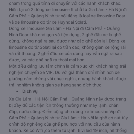
chạm trong quá trình di chuyển với các hành khách khác.
Hiện tại có 2 dòng xe limousine 9 chỗ từ Gia Lâm - Hà Nội đi
Cẩm Phả - Quảng Ninh từ nổi tiếng là loại xe limousine Dcar
và xe limousine độ từ xe Huyndai Solati.
Dòng xe limousine Gia Lâm - Hà Nội đi Cẩm Phả - Quảng
Ninh Dcar khá nhỏ gọn và tiện dụng, 2 ghế đầu xe là ghế
cứng, không ngã ra sau được như các ghế còn lại. Dòng xe
limousine độ từ Solati lại có trần cao, không gian xe rộng rãi
và rất thoáng. 2 ghế đầu xe của dòng này vẫn ngã ra sau
được, và các ghế ngã ra thoải mái hơn.
Một điều đáng lưu tâm chính là cảm xúc khi khách hàng trải
nghiệm chuyến xe VIP. Dù với giá thành chỉ nhỉnh hơn xe
giường nằm chừng vài chục nghìn, nhưng hành khách được
trải nghiệm không gian xe hạng sang đích thực.
Dịch vụ
Xe Gia Lâm - Hà Nội Cẩm Phả - Quảng Ninh này được trang
bị đầy đủ các tiện ích thông thường như máy lạnh, chăn
đắp, nước uống. Điểm cộng cho dòng xe limousine Vip đi
Cẩm Phả - Quảng Ninh từ Gia Lâm - Hà Nội là ghế có nút tùy
chỉnh độ nghiêng của ghế phù hợp với nhu cầu của hành
khách. Xe có Wifi ,có thêm tủ lạnh, ti vi led 19 inch, hệ thống