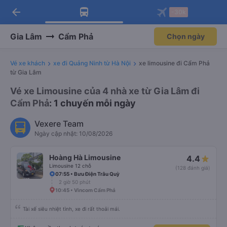
arrow_back
Tải app Vexere ngay!
Tải app Vexere
-30k
Mở app
Mở app
Nhận ưu đãi thành viên độc
-30k/ghế khi đặt vé máy bay qua
quyền
app
Gia Lâm
Cẩm Phả
Chọn ngày
Vé xe khách
xe đi Quảng Ninh từ Hà Nội
xe limousine đi Cẩm Phả
từ Gia Lâm
Vé xe Limousine của 4 nhà xe từ Gia Lâm đi
Cẩm Phả
: 1 chuyến mỗi ngày
Vexere Team
Ngày cập nhật: 10/08/2026
Hoàng Hà Limousine
4.4
Limousine 12 chỗ
(128 đánh giá)
07:55 • Bưu Điện Trâu Quỳ
2 giờ 50 phút
10:45 • Vincom Cẩm Phả
Tài xế siêu nhiệt tình, xe đi rất thoải mái.