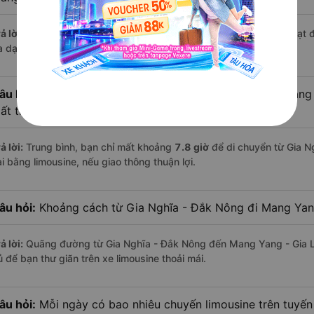
ả lời:
Trên tuyến đường này hiện có
4
nhà xe
limousine
đang hoạt 
a dạng về dịch vụ và mức giá.
âu hỏi:
Đi xe limousine từ Gia Nghĩa - Đắk Nông đến Mang 
ất thời gian hơn các loại phương tiện khác hay không?
ả lời:
Trung bình, bạn chỉ mất khoảng
7.8 giờ
để di chuyển từ Gia N
i bằng limousine, nếu giao thông thuận lợi.
âu hỏi:
Khoảng cách từ Gia Nghĩa - Đắk Nông đi Mang Yang
ả lời:
Quãng đường từ Gia Nghĩa - Đắk Nông đến Mang Yang - Gia L
ủ để bạn thư giãn trên xe limousine thoải mái.
âu hỏi:
Mỗi ngày có bao nhiêu chuyến limousine trên tuyế