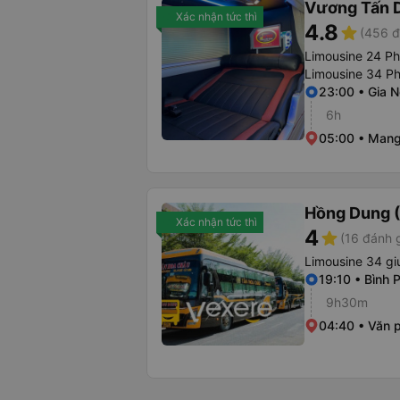
Vương Tấn 
Xác nhận tức thì
4.8
star
(456 đ
Limousine 24 P
Limousine 34 P
23:00 • Gia N
6h
05:00 • Man
Hồng Dung 
Xác nhận tức thì
4
star
(16 đánh g
Limousine 34 g
19:10 • Bình 
9h30m
04:40 • Văn 