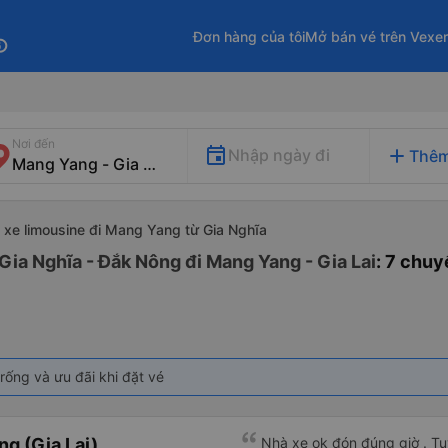
Đơn hàng của tôi
Mở bán vé trên Vexe
fo
Nơi đến
add
Nhập ngày đi
Thêm
xe limousine đi Mang Yang từ Gia Nghĩa
Gia Nghĩa - Đắk Nông đi Mang Yang - Gia Lai
: 7 chu
rống và ưu đãi khi đặt vé
g (Gia Lai)
Nhà xe ok đón đúng giờ . Tuy