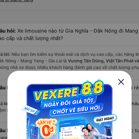
âu hỏi:
Xe limousine nào từ Gia Nghĩa - Đắk Nông đi Mang 
ao cấp và chất lượng nhất?
ả lời:
Nếu bạn tìm kiếm sự thoải mái và dịch vụ cao cấp, các hãng li
ắk Nông - Mang Yang - Gia Lai là
Vương Tấn Dũng, Việt Tân Phát và
hững nhà xe được nhiều khách hàng đánh giá cao về chất lượng phụ
âu hỏi:
Hãng xe limousine đi Mang Yang - Gia Lai có giá rẻ
ả lời:
Với mức giá chỉ từ
360.000
đồng,
Hồng Dung (Tân Hoa Châ
iệm nhất.
âu hỏi:
Hiện nay có bao nhiêu nhà xe limousine khai thác t
ang Yang - Gia Lai?