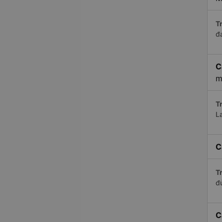
Tr
đ
C
m
Tr
La
C
Tr
đ
C