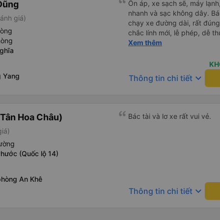
Dũng
Ổn áp, xe sạch sẽ, máy lạnh,
nhanh và sạc không dây. Bác
ánh giá)
chạy xe đường dài, rất đúng
hòng
chắc lính mới, lễ phép, dễ t
hòng
trai. 😊
Xem thêm
ghĩa
KH
g Yang
keyboard_arrow_down
Thông tin chi tiết
(Tân Hoa Châu)
Bác tài và lơ xe rất vui vẻ.
iá)
iường
Phước (Quốc lộ 14)
phòng An Khê
keyboard_arrow_down
Thông tin chi tiết