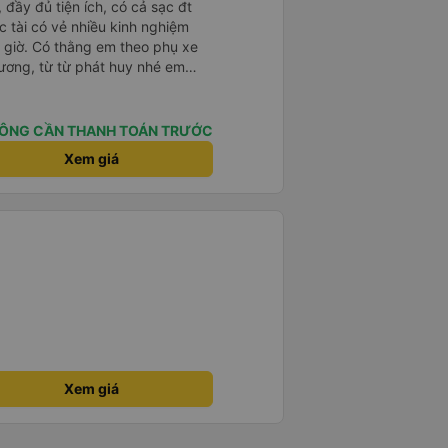
 đầy đủ tiện ích, có cả sạc đt
 tài có vẻ nhiều kinh nghiệm
 giờ. Có thằng em theo phụ xe
hương, từ từ phát huy nhé em
ÔNG CẦN THANH TOÁN TRƯỚC
Xem giá
Xem giá