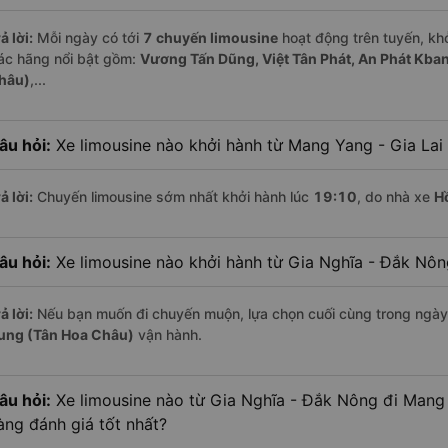
ả lời:
Mỗi ngày có tới
7 chuyến limousine
hoạt động trên tuyến, khở
ác hãng nổi bật gồm:
Vương Tấn Dũng, Việt Tân Phát, An Phát Kban
hâu)
,...
âu hỏi:
Xe limousine nào khởi hành từ Mang Yang - Gia Lai
ả lời:
Chuyến limousine sớm nhất khởi hành lúc
19:10
, do nhà xe
H
âu hỏi:
Xe limousine nào khởi hành từ Gia Nghĩa - Đắk Nô
ả lời:
Nếu bạn muốn đi chuyến muộn, lựa chọn cuối cùng trong ngày 
ung (Tân Hoa Châu)
vận hành.
âu hỏi:
Xe limousine nào từ Gia Nghĩa - Đắk Nông đi Mang
àng đánh giá tốt nhất?