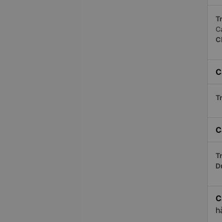
Tr
C
C
C
Tr
C
Tr
D
C
h