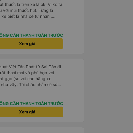
 thuốc lá trên xe là ok. Vì ko fai
 với mùi thuốc hút. Từng là
xe biết là nhà xe tư nhân ,
nh của Phương Trang Busline, từ
 Vé có mắc 1 chúc cũng chấp nhận
ÔNG CẦN THANH TOÁN TRƯỚC
Xem giá
 buýt Việt Tân Phát từ Sài Gòn đi
ất thoải mái và phù hợp với
át gạo (so với các hãng xe
 như vậy. Tôi chắc chắn sẽ sử
ÔNG CẦN THANH TOÁN TRƯỚC
Xem giá