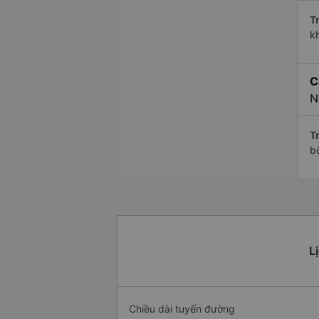
Tr
k
C
N
Tr
b
L
Chiều dài tuyến đường