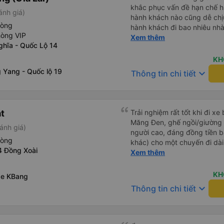
khắc phục vấn đề hạn chế hút
ánh giá)
hành khách nào cũng dễ chịu
hòng
hành khách đi bao nhiêu nhà 
hòng VIP
nhưng hãy theo cách vận hà
Xem thêm
ghĩa - Quốc Lộ 14
tổng đài cho tới nội quy...
đc..
KH
 Yang - Quốc lộ 19
keyboard_arrow_down
Thông tin chi tiết
át
Trải nghiệm rất tốt khi đi xe
Măng Đen, ghế ngồi/giường r
ánh giá)
người cao, đáng đồng tiền b
hòng
khác) cho một chuyến đi dài
4 Đồng Xoài
dụng lại sau.
Xem thêm
KH
xe KBang
keyboard_arrow_down
Thông tin chi tiết