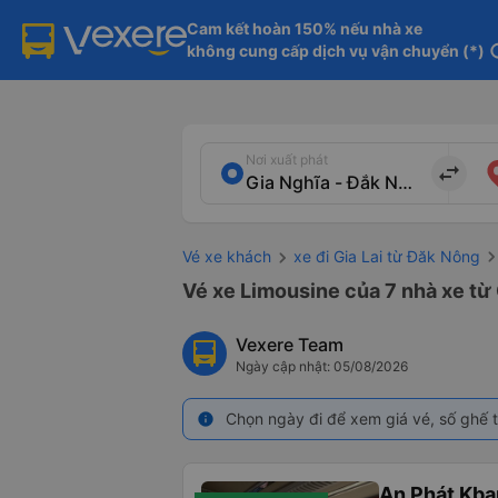
Cam kết hoàn 150% nếu nhà xe

không cung cấp dịch vụ vận chuyển (*)
in
Nơi xuất phát
import_export
Vé xe khách
xe đi Gia Lai từ Đăk Nông
Vé xe Limousine của 7 nhà xe từ 
Vexere Team
Ngày cập nhật: 05/08/2026
Chọn ngày đi để xem giá vé, số ghế t
info
An Phát Kban