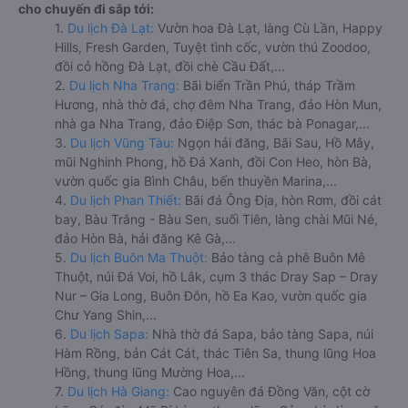
cho chuyến đi sắp tới:
1.
Du lịch Đà Lạt:
Vườn hoa Đà Lạt, làng Cù Lần, Happy
Hills, Fresh Garden, Tuyệt tình cốc, vườn thú Zoodoo,
đồi cỏ hồng Đà Lạt, đồi chè Cầu Đất,...
2.
Du lịch Nha Trang:
Bãi biển Trần Phú, tháp Trầm
Hương, nhà thờ đá, chợ đêm Nha Trang, đảo Hòn Mun,
nhà ga Nha Trang, đảo Điệp Sơn, thác bà Ponagar,...
3.
Du lịch Vũng Tàu:
Ngọn hải đăng, Bãi Sau, Hồ Mây,
mũi Nghinh Phong, hồ Đá Xanh, đồi Con Heo, hòn Bà,
vườn quốc gia Bình Châu, bến thuyền Marina,...
4.
Du lịch Phan Thiết:
Bãi đá Ông Địa, hòn Rơm, đồi cát
bay, Bàu Trắng - Bàu Sen, suối Tiên, làng chài Mũi Né,
đảo Hòn Bà, hải đăng Kê Gà,...
5.
Du lịch Buôn Ma Thuột:
Bảo tàng cà phê Buôn Mê
Thuột, núi Đá Voi, hồ Lắk, cụm 3 thác Dray Sap – Dray
Nur – Gia Long, Buôn Đôn, hồ Ea Kao, vườn quốc gia
Chư Yang Shin,...
6.
Du lịch Sapa:
Nhà thờ đá Sapa, bảo tàng Sapa, núi
Hàm Rồng, bản Cát Cát, thác Tiên Sa, thung lũng Hoa
Hồng, thung lũng Mường Hoa,...
7.
Du lịch Hà Giang:
Cao nguyên đá Đồng Văn, cột cờ