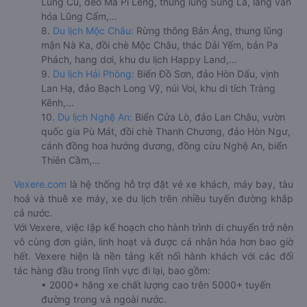
Lũng Cú, đèo Mã Pí Lèng, thung lũng Sủng Là, làng văn
hóa Lũng Cẩm,...
8.
Du lịch Mộc Châu:
Rừng thông Bản Áng, thung lũng
mận Nà Ka, đồi chè Mộc Châu, thác Dải Yếm, bản Pa
Phách, hang dơi, khu du lịch Happy Land,...
9.
Du lịch Hải Phòng:
Biển Đồ Sơn, đảo Hòn Dấu, vịnh
Lan Hạ, đảo Bạch Long Vỹ, núi Voi, khu di tích Tràng
Kênh,...
10.
Du lịch Nghệ An:
Biển Cửa Lò, đảo Lan Châu, vườn
quốc gia Pù Mát, đồi chè Thanh Chương, đảo Hòn Ngư,
cánh đồng hoa hướng dương, đồng cừu Nghệ An, biển
Thiên Cầm,...
Vexere.com
là hệ thống hỗ trợ đặt vé xe khách, máy bay, tàu
hoả và thuê xe máy, xe du lịch trên nhiều tuyến đường khắp
cả nước.
Với Vexere, việc lập kế hoạch cho hành trình di chuyển trở nên
vô cùng đơn giản, linh hoạt và được cá nhân hóa hơn bao giờ
hết. Vexere hiện là nền tảng kết nối hành khách với các đối
tác hàng đầu trong lĩnh vực đi lại, bao gồm:
• 2000+ hãng xe chất lượng cao trên 5000+ tuyến
đường trong và ngoài nước.