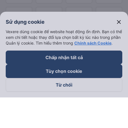
close
Sử dụng cookie
Vexere dùng cookie để website hoạt động ổn định. Bạn có thể
xem chi tiết hoặc thay đổi lựa chọn bất kỳ lúc nào trong phần
Quản lý cookie. Tìm hiểu thêm trong
Chính sách Cookie
.
Chấp nhận tất cả
Tùy chọn cookie
Từ chối
Theo dõi chúng tôi trên
Facebook
Tiktok
Youtube
Công ty TNHH Thương Mại Dịch Vụ Vexere