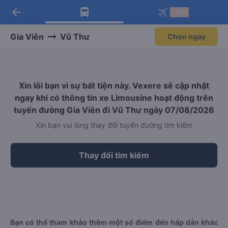
arrow_back
Tải app Vexere ngay!
Tải app Vexere
-30k
Mở app
Mở app
Nhận ưu đãi thành viên độc
-30k/ghế khi đặt vé máy bay qua
quyền
app
Gia Viễn
Vũ Thư
Chọn ngày
Xin lỗi bạn vì sự bất tiện này. Vexere sẽ cập nhật
ngay khi có thông tin xe Limousine hoạt động trên
tuyến đường Gia Viễn đi Vũ Thư ngày 07/08/2026
Xin bạn vui lòng thay đổi tuyến đường tìm kiếm
Thay đổi tìm kiếm
Bạn có thể tham khảo thêm một số điểm đến hấp dẫn khác