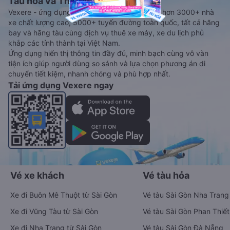
Tàu hoả và Thuê xe
Vexere - ứng dụng đặt vé đa phương tiện với hơn 3000+ nhà
xe chất lượng cao, 5000+ tuyến đường toàn quốc, tất cả hãng
bay và hãng tàu cùng dịch vụ thuê xe máy, xe du lịch phủ
khắp các tỉnh thành tại Việt Nam.
Ứng dụng hiển thị thông tin đầy đủ, minh bạch cùng vô vàn
tiện ích giúp người dùng so sánh và lựa chọn phương án di
chuyển tiết kiệm, nhanh chóng và phù hợp nhất.
Tải ứng dụng Vexere ngay
Vé xe khách
Vé tàu hỏa
Xe đi Buôn Mê Thuột từ Sài Gòn
Vé tàu Sài Gòn Nha Trang
Xe đi Vũng Tàu từ Sài Gòn
Vé tàu Sài Gòn Phan Thiết
Xe đi Nha Trang từ Sài Gòn
Vé tàu Sài Gòn Đà Nẵng