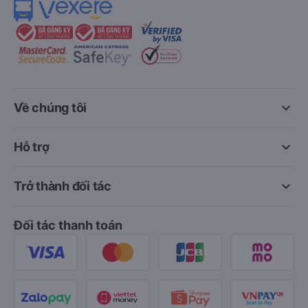
keyboard_arrow_down
Về chúng tôi
keyboard_arrow_down
Hỗ trợ
keyboard_arrow_down
Trở thành đối tác
Đối tác thanh toán