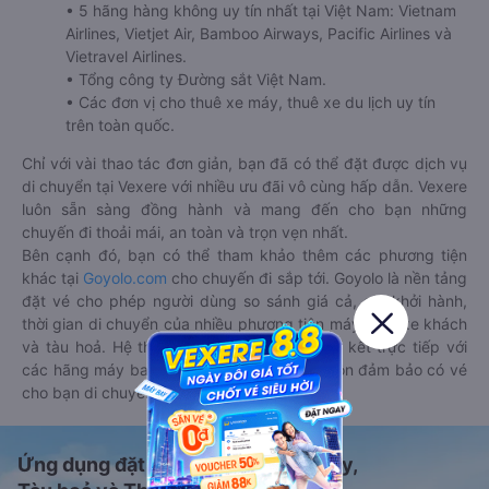
• 5 hãng hàng không uy tín nhất tại Việt Nam: Vietnam
Airlines, Vietjet Air, Bamboo Airways, Pacific Airlines và
Vietravel Airlines.
• Tổng công ty Đường sắt Việt Nam.
• Các đơn vị cho thuê xe máy, thuê xe du lịch uy tín
trên toàn quốc.
Chỉ với vài thao tác đơn giản, bạn đã có thể đặt được dịch vụ
di chuyển tại Vexere với nhiều ưu đãi vô cùng hấp dẫn. Vexere
luôn sẵn sàng đồng hành và mang đến cho bạn những
chuyến đi thoải mái, an toàn và trọn vẹn nhất.
Bên cạnh đó, bạn có thể tham khảo thêm các phương tiện
khác tại
Goyolo.com
cho chuyến đi sắp tới. Goyolo là nền tảng
đặt vé cho phép người dùng so sánh giá cả, giờ khởi hành,
thời gian di chuyển của nhiều phương tiện máy bay, xe khách
và tàu hoả. Hệ thống của Goyolo được liên kết trực tiếp với
các hãng máy bay, xe khách và tàu hoả, luôn đảm bảo có vé
cho bạn di chuyển.
Ứng dụng đặt vé Xe khách, Máy bay,