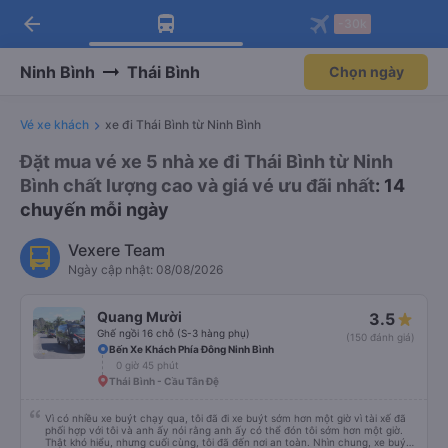
arrow_back
Tải app Vexere ngay!
Tải app Vexere
-30k
Mở app
Mở app
Nhận ưu đãi thành viên độc
-30k/ghế khi đặt vé máy bay qua
quyền
app
Ninh Bình
Thái Bình
Chọn ngày
Vé xe khách
xe đi Thái Bình từ Ninh Bình
Đặt mua vé xe 5 nhà xe đi Thái Bình từ Ninh
Bình chất lượng cao và giá vé ưu đãi nhất
: 14
chuyến mỗi ngày
Vexere Team
Ngày cập nhật: 08/08/2026
Quang Mười
3.5
Ghế ngồi 16 chỗ (S-3 hàng phụ)
(150 đánh giá)
Bến Xe Khách Phía Đông Ninh Bình
0 giờ 45 phút
Thái Bình - Cầu Tân Đệ
Vì có nhiều xe buýt chạy qua, tôi đã đi xe buýt sớm hơn một giờ vì tài xế đã
phối hợp với tôi và anh ấy nói rằng anh ấy có thể đón tôi sớm hơn một giờ.
Thật khó hiểu, nhưng cuối cùng, tôi đã đến nơi an toàn. Nhìn chung, xe buýt