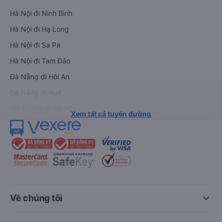
Hà Nội đi Ninh Bình
Hà Nội đi Hạ Long
Hà Nội đi Sa Pa
Hà Nội đi Tam Đảo
Đà Nẵng đi Hội An
Đà Nẵng đi Huế
Hải Phòng đi Hà Nội
Xem tất cả tuyến đường
keyboard_arrow_down
Về chúng tôi