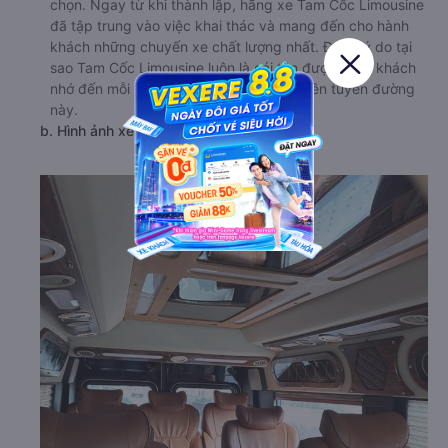
chọn. Ngay từ khi thành lập, hãng xe Tam Cốc Limousine
đã tập trung vào việc khai thác và mang đến cho hành
khách những chuyến xe chất lượng nhất. Đó là lý do tại
sao Tam Cốc Limousine luôn là cái tên được hành khách
nhớ đến mỗi khi có nhu cầu di chuyển trên tuyến đường
này.
b. Hình ảnh xe Tam Cốc Limousine