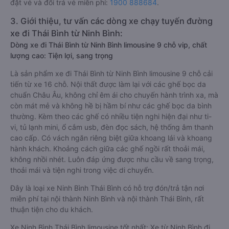
đặt vé và đổi trả vé miễn phí:
1900 888684
.
3. Giới thiệu, tư vấn các dòng xe chạy tuyến đường
xe đi Thái Bình từ Ninh Bình:
Dòng xe đi Thái Bình từ Ninh Bình limousine 9 chỗ vip, chất
lượng cao: Tiện lợi, sang trọng
Là sản phẩm xe đi Thái Bình từ Ninh Bình limousine 9 chỗ cải
tiến từ xe 16 chỗ. Nội thất được làm lại với các ghế bọc da
chuẩn Châu Âu, không chỉ êm ái cho chuyến hành trình xa, mà
còn mát mẻ và không hề bị hầm bí như các ghế bọc da bình
thường. Kèm theo các ghế có nhiều tiện nghi hiện đại như ti-
vi, tủ lạnh mini, ổ cắm usb, đèn đọc sách, hệ thống âm thanh
cao cấp. Có vách ngăn riêng biệt giữa khoang lái và khoang
hành khách. Khoảng cách giữa các ghế ngồi rất thoải mái,
không nhồi nhét. Luôn đáp ứng được nhu cầu về sang trọng,
thoải mái và tiện nghi trong việc di chuyển.
Đây là loại xe Ninh Bình Thái Bình có hỗ trợ đón/trả tận nơi
miễn phí tại nội thành Ninh Bình và nội thành Thái Bình, rất
thuận tiện cho du khách.
Xe Ninh Bình Thái Bình limousine tốt nhất: Xe từ Ninh Bình đi