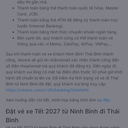
siêu thị gần nhà.
Thanh toán bằng thẻ thanh toán quốc tế (Visa, Master
Card, JCB).
Thanh toán bằng thẻ ATM đã đăng ký thanh toán trực
tuyến (Internet Banking).
Thanh toán bằng hình thức chuyển khoản ngân hàng.
Bên cạnh đó, quý khách cũng có thể thanh toán vé
thông qua các ví Momo, ZaloPay, AirPay, VNPay,…
Sau khi thanh toán vé xe khách Ninh Bình Thái Bình thành
công, Vexere sẽ gửi tin nhắn/email xác nhận thành công đến
số điện thoại/email mà quý khách đã đăng ký. Đến ngày đi,
quý khách vui lòng có mặt tại điểm đón trước 30 phút giờ khởi
hành để chuẩn bị lên xe. Để kiểm tra tình trạng vé xe đi Thái
Bình từ Ninh Bình đã đặt, quý khách vui lòng truy cập
https://vexere.com/vi-VN/booking/ticketinfo
Xem hướng dẫn chi tiết, minh họa bằng hình ảnh
tại đây.
Đặt vé xe Tết 2027 từ Ninh Bình đi Thái
Bình
Vé xe tết 2027 từ Ninh Bình đi Thái Bình vẫn chưa được công