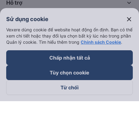
keyboard_arrow_down
Hỗ trợ
close
Sử dụng cookie
keyboard_arrow_down
Trở thành đối tác
Vexere dùng cookie để website hoạt động ổn định. Bạn có thể
xem chi tiết hoặc thay đổi lựa chọn bất kỳ lúc nào trong phần
Đối tác thanh toán
Quản lý cookie. Tìm hiểu thêm trong
Chính sách Cookie
.
Chấp nhận tất cả
Tùy chọn cookie
Từ chối