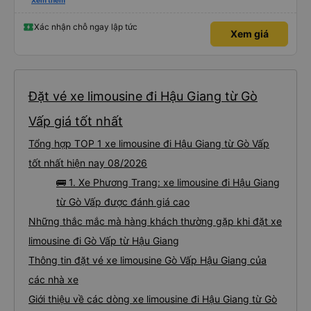
please display the Wi-Fi password clearly inside the cabin for convenience. I
Xem thêm
would definitely ride with them again! -------------- ​ Xe chất lượng tốt và
tài xế lái xe rất an toàn. Để dịch vụ hoàn hảo hơn, tôi góp ý nhà xe nên có
quy định rõ ràng về việc giữ im lặng (tắt âm thanh điện thoại) vào ban đêm
Xác nhận chỗ ngay lập tức
Xem giá
để tránh làm phiền hành khách khác ngủ. Ngoài ra, nhà xe nên dán sẵn mật
khẩu Wi-Fi trong xe để hành khách dễ dàng sử dụng. Tôi vẫn sẽ tiếp tục ủng
hộ nhà xe trong tương lai!
Đặt vé xe limousine đi Hậu Giang từ Gò
Vấp giá tốt nhất
Tổng hợp TOP 1 xe limousine đi Hậu Giang từ Gò Vấp
tốt nhất hiện nay 08/2026
🚌 1. Xe Phương Trang: xe limousine đi Hậu Giang
từ Gò Vấp được đánh giá cao
Những thắc mắc mà hàng khách thường gặp khi đặt xe
limousine đi Gò Vấp từ Hậu Giang
Thông tin đặt vé xe limousine Gò Vấp Hậu Giang của
các nhà xe
Giới thiệu về các dòng xe limousine đi Hậu Giang từ Gò