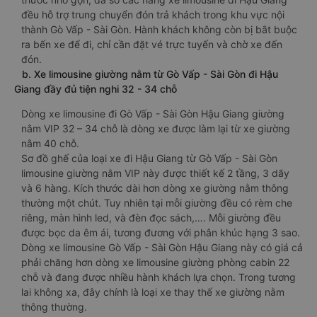
đều hỗ trợ trung chuyển đón trả khách trong khu vực nội
thành Gò Vấp - Sài Gòn. Hành khách không còn bị bắt buộc
ra bến xe để đi, chỉ cần đặt vé trực tuyến và chờ xe đến
đón.
b. Xe limousine giường nằm từ Gò Vấp - Sài Gòn đi Hậu
Giang đầy đủ tiện nghi 32 - 34 chỗ
Dòng xe limousine đi Gò Vấp - Sài Gòn Hậu Giang giường
nằm VIP 32 – 34 chỗ là dòng xe được làm lại từ xe giường
nằm 40 chỗ.
Sơ đồ ghế của loại xe đi Hậu Giang từ Gò Vấp - Sài Gòn
limousine giường nằm VIP này được thiết kế 2 tầng, 3 dãy
và 6 hàng. Kích thước dài hơn dòng xe giường nằm thông
thường một chút. Tuy nhiên tại mỗi giường đều có rèm che
riêng, màn hình led, và đèn đọc sách,…. Mỗi giường đều
được bọc da êm ái, tương đương với phân khúc hạng 3 sao.
Dòng xe limousine Gò Vấp - Sài Gòn Hậu Giang này có giá cả
phải chăng hơn dòng xe limousine giường phòng cabin 22
chỗ và đang được nhiều hành khách lựa chọn. Trong tương
lai không xa, đây chính là loại xe thay thế xe giường nằm
thông thường.