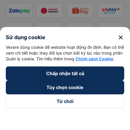
close
Sử dụng cookie
Vexere dùng cookie để website hoạt động ổn định. Bạn có thể
xem chi tiết hoặc thay đổi lựa chọn bất kỳ lúc nào trong phần
Quản lý cookie. Tìm hiểu thêm trong
Chính sách Cookie
.
Chấp nhận tất cả
Tùy chọn cookie
Từ chối
Theo dõi chúng tôi trên
Facebook
Tiktok
Youtube