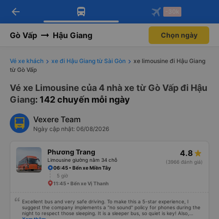
arrow_back
Tải app Vexere ngay!
Tải app Vexere
-30k
Mở app
Mở app
Nhận ưu đãi thành viên độc
-30k/ghế khi đặt vé máy bay qua
quyền
app
Gò Vấp
Hậu Giang
Chọn ngày
Vé xe khách
xe đi Hậu Giang từ Sài Gòn
xe limousine đi Hậu Giang
từ Gò Vấp
Vé xe Limousine của 4 nhà xe từ Gò Vấp đi Hậu
Giang
: 142 chuyến mỗi ngày
Vexere Team
Ngày cập nhật: 06/08/2026
Phương Trang
4.8
Limousine giường nằm 34 chỗ
(3966 đánh giá)
06:45 • Bến xe Miền Tây
5 giờ
11:45 • Bến xe Vị Thanh
Excellent bus and very safe driving. To make this a 5-star experience, I
suggest the company implements a "no sound" policy for phones during the
night to respect those sleeping. It is a sleeper bus, so quiet is key! Also,