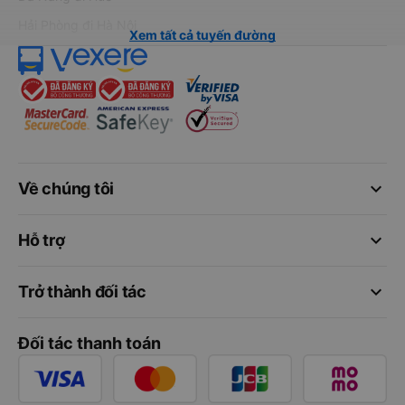
Hải Phòng đi Hà Nội
Xem tất cả tuyến đường
keyboard_arrow_down
Về chúng tôi
keyboard_arrow_down
Hỗ trợ
keyboard_arrow_down
Trở thành đối tác
Đối tác thanh toán