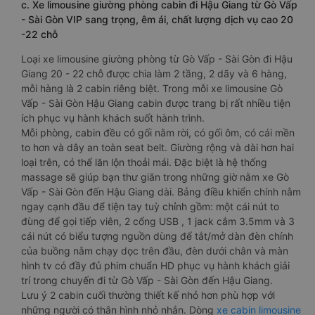
c. Xe limousine giường phòng cabin đi Hậu Giang từ Gò Vấp
- Sài Gòn VIP sang trọng, êm ái, chất lượng dịch vụ cao 20
-22 chỗ
Loại xe limousine giường phòng từ Gò Vấp - Sài Gòn đi Hậu
Giang 20 - 22 chỗ được chia làm 2 tầng, 2 dãy và 6 hàng,
mỗi hàng là 2 cabin riêng biệt. Trong mỗi xe limousine Gò
Vấp - Sài Gòn Hậu Giang cabin được trang bị rất nhiều tiện
ích phục vụ hành khách suốt hành trình.
Mỗi phòng, cabin đều có gối nằm rời, có gối ôm, có cái mền
to hơn và dây an toàn seat belt. Giường rộng và dài hơn hai
loại trên, có thể lăn lộn thoải mái. Đặc biệt là hệ thống
massage sẽ giúp bạn thư giãn trong những giờ nằm xe Gò
Vấp - Sài Gòn đến Hậu Giang dài. Bảng điều khiển chính nằm
ngay cạnh đầu để tiện tay tuỳ chỉnh gồm: một cái nút to
đùng để gọi tiếp viên, 2 cổng USB , 1 jack cắm 3.5mm và 3
cái nút có biểu tượng nguồn dùng để tắt/mở dàn đèn chính
của buồng nằm chạy dọc trên đầu, đèn dưới chân và màn
hình tv có đầy đủ phim chuẩn HD phục vụ hành khách giải
trí trong chuyến đi từ Gò Vấp - Sài Gòn đến Hậu Giang.
Lưu ý 2 cabin cuối thường thiết kế nhỏ hơn phù hợp với
những người có thân hình nhỏ nhắn. Dòng
xe cabin limousine