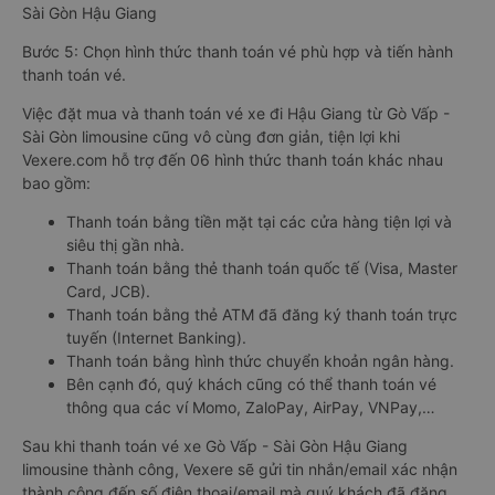
Sài Gòn Hậu Giang
Bước 5: Chọn hình thức thanh toán vé phù hợp và tiến hành
thanh toán vé.
Việc đặt mua và thanh toán vé xe đi Hậu Giang từ Gò Vấp -
Sài Gòn limousine cũng vô cùng đơn giản, tiện lợi khi
Vexere.com hỗ trợ đến 06 hình thức thanh toán khác nhau
bao gồm:
Thanh toán bằng tiền mặt tại các cửa hàng tiện lợi và
siêu thị gần nhà.
Thanh toán bằng thẻ thanh toán quốc tế (Visa, Master
Card, JCB).
Thanh toán bằng thẻ ATM đã đăng ký thanh toán trực
tuyến (Internet Banking).
Thanh toán bằng hình thức chuyển khoản ngân hàng.
Bên cạnh đó, quý khách cũng có thể thanh toán vé
thông qua các ví Momo, ZaloPay, AirPay, VNPay,…
Sau khi thanh toán vé xe Gò Vấp - Sài Gòn Hậu Giang
limousine thành công, Vexere sẽ gửi tin nhắn/email xác nhận
thành công đến số điện thoại/email mà quý khách đã đăng