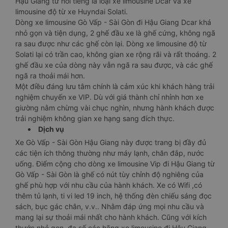
Hậu Giang từ nổi tiếng là loại xe limousine Dcar và xe
limousine độ từ xe Huyndai Solati.
Dòng xe limousine Gò Vấp - Sài Gòn đi Hậu Giang Dcar khá
nhỏ gọn và tiện dụng, 2 ghế đầu xe là ghế cứng, không ngã
ra sau được như các ghế còn lại. Dòng xe limousine độ từ
Solati lại có trần cao, không gian xe rộng rãi và rất thoáng. 2
ghế đầu xe của dòng này vẫn ngã ra sau được, và các ghế
ngã ra thoải mái hơn.
Một điều đáng lưu tâm chính là cảm xúc khi khách hàng trải
nghiệm chuyến xe VIP. Dù với giá thành chỉ nhỉnh hơn xe
giường nằm chừng vài chục nghìn, nhưng hành khách được
trải nghiệm không gian xe hạng sang đích thực.
Dịch vụ
Xe Gò Vấp - Sài Gòn Hậu Giang này được trang bị đầy đủ
các tiện ích thông thường như máy lạnh, chăn đắp, nước
uống. Điểm cộng cho dòng xe limousine Vip đi Hậu Giang từ
Gò Vấp - Sài Gòn là ghế có nút tùy chỉnh độ nghiêng của
ghế phù hợp với nhu cầu của hành khách. Xe có Wifi ,có
thêm tủ lạnh, ti vi led 19 inch, hệ thống đèn chiếu sáng đọc
sách, bục gác chân, v.v.. Nhằm đáp ứng mọi nhu cầu và
mang lại sự thoải mái nhất cho hành khách. Cũng với kích
thước nhỏ gọn, đa số các hãng xe limousine đi Hậu Giang