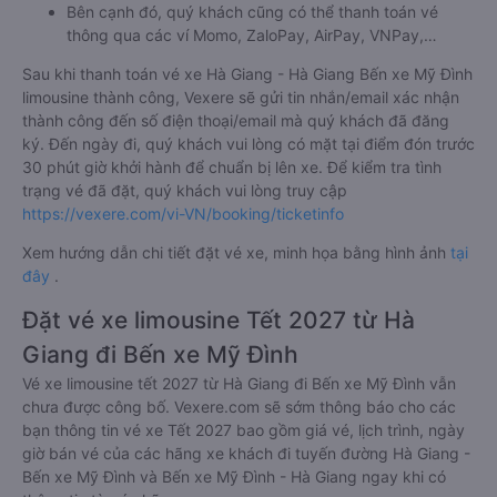
Bên cạnh đó, quý khách cũng có thể thanh toán vé
thông qua các ví Momo, ZaloPay, AirPay, VNPay,…
Sau khi thanh toán vé xe Hà Giang - Hà Giang Bến xe Mỹ Đình
limousine thành công, Vexere sẽ gửi tin nhắn/email xác nhận
thành công đến số điện thoại/email mà quý khách đã đăng
ký. Đến ngày đi, quý khách vui lòng có mặt tại điểm đón trước
30 phút giờ khởi hành để chuẩn bị lên xe. Để kiểm tra tình
trạng vé đã đặt, quý khách vui lòng truy cập
https://vexere.com/vi-VN/booking/ticketinfo
Xem hướng dẫn chi tiết đặt vé xe, minh họa bằng hình ảnh
tại
đây
.
Đặt vé xe limousine Tết 2027 từ Hà
Giang đi Bến xe Mỹ Đình
Vé xe limousine tết 2027 từ Hà Giang đi Bến xe Mỹ Đình vẫn
chưa được công bố. Vexere.com sẽ sớm thông báo cho các
bạn thông tin vé xe Tết 2027 bao gồm giá vé, lịch trình, ngày
giờ bán vé của các hãng xe khách đi tuyến đường Hà Giang -
Bến xe Mỹ Đình và Bến xe Mỹ Đình - Hà Giang ngay khi có