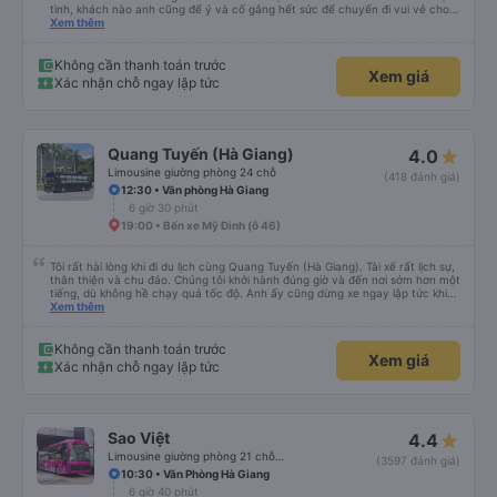
tình, khách nào anh cũng để ý và cố gắng hết sức để chuyến đi vui vẻ cho
mọi người. Hôm qua cuối tuần nên rất đông, đường tắc làm xe đi muộn nhiều,
Xem thêm
cũng chỉ có mình anh lái xe lo từ a-z chứ không có phụ xe nên ai cũng mệt,
nhưng mình thấy anh lái xe vẫn cố gắng khiến mọi người thấy thoải mái vui
vẻ nhất có thể. Mình nghĩ hãng xe có thể có thêm phụ xe ở tất cả các xe
Không cần thanh toán trước
Xem giá
cho lái xe đỡ mệt, tìm thêm các bạn phụ xe biết nói tiếng Anh, hoặc mở các
Xác nhận chỗ ngay lập tức
lớp phụ đạo dạy tiếng Anh giao tiếp cho các anh lái xe đường dài. Vì cá nhân
mình thấy những chuyến lên các vùng du lịch thế này nhiều khách nước
ngoài, nhưng họ lại không giao tiếp được với tài xế, nên dù tài xế - phụ xe có
nhiệt tình đến đâu, chưa chắc họ đã hiểu được hay có trải nghiệm vui trên
xe.
Quang Tuyến (Hà Giang)
4.0
Limousine giường phòng 24 chỗ
(418 đánh giá)
12:30 • Văn phòng Hà Giang
6 giờ 30 phút
19:00 • Bến xe Mỹ Đình (ô 46)
Tôi rất hài lòng khi đi du lịch cùng Quang Tuyến (Hà Giang). Tài xế rất lịch sự,
thân thiện và chu đáo. Chúng tôi khởi hành đúng giờ và đến nơi sớm hơn một
tiếng, dù không hề chạy quá tốc độ. Anh ấy cũng dừng xe ngay lập tức khi
tôi cần đi vệ sinh. Suốt cả chuyến đi, chúng tôi cảm thấy hoàn toàn an toàn.
Xem thêm
Dịch vụ tuyệt vời – tôi rất khuyến khích mọi người sử dụng dịch vụ của công
ty này.
Không cần thanh toán trước
Xem giá
Xác nhận chỗ ngay lập tức
Sao Việt
4.4
Limousine giường phòng 21 chỗ (WC Hồng)
(3597 đánh giá)
10:30 • Văn Phòng Hà Giang
6 giờ 40 phút