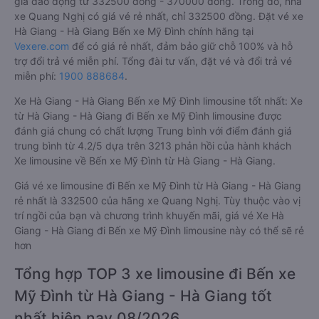
giá dao động từ 332500 đồng - 370000 đồng. Trong đó, nhà
xe Quang Nghị có giá vé rẻ nhất, chỉ 332500 đồng. Đặt vé xe
Hà Giang - Hà Giang Bến xe Mỹ Đình chính hãng tại
Vexere.com
để có giá rẻ nhất, đảm bảo giữ chỗ 100% và hỗ
trợ đổi trả vé miễn phí. Tổng đài tư vấn, đặt vé và đổi trả vé
miễn phí:
1900 888684
.
Xe Hà Giang - Hà Giang Bến xe Mỹ Đình limousine tốt nhất: Xe
từ Hà Giang - Hà Giang đi Bến xe Mỹ Đình limousine được
đánh giá chung có chất lượng Trung bình với điểm đánh giá
trung bình từ 4.2/5 dựa trên 3213 phản hồi của hành khách
Xe limousine về Bến xe Mỹ Đình từ Hà Giang - Hà Giang.
Giá vé xe limousine đi Bến xe Mỹ Đình từ Hà Giang - Hà Giang
rẻ nhất là 332500 của hãng xe Quang Nghị. Tùy thuộc vào vị
trí ngồi của bạn và chương trình khuyến mãi, giá vé Xe Hà
Giang - Hà Giang đi Bến xe Mỹ Đình limousine này có thể sẽ rẻ
hơn
Tổng hợp TOP 3 xe limousine đi Bến xe
Mỹ Đình từ Hà Giang - Hà Giang tốt
nhất hiện nay 08/2026