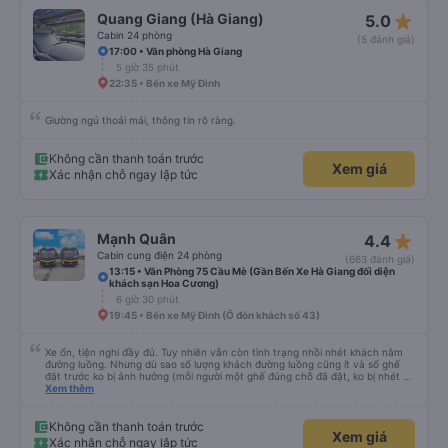
lại đi qua đúng điểm dừng của tôi lần nữa)... nhưng ai lại muốn ngồi thêm một
star_rate
Quang Giang (Hà Giang)
5.0
tiếng đồng hồ trên xe buýt mà không có lý do gì chứ? Ngoài ra, khi đặt chỗ,
cấu hình trên ứng dụng bị sai nên mặc dù số ghế tôi chọn đúng, nhưng vị trí
Cabin 24 phòng
(5 đánh giá)
lại không như tôi mong đợi (phía đối diện của xe buýt, và là giường tầng trên
17:00 • Văn phòng Hà Giang
thay vì tầng dưới!) - có thể là do lỗi của tôi nhưng nếu vậy thì trang web
5 giờ 35 phút
không ghi rõ, vì vậy hãy cực kỳ cẩn thận khi chọn chỗ ngồi! Một lần nữa,
hoàn toàn không phải lỗi của công ty xe buýt - mọi thứ về chuyến đi của tôi
22:35 • Bến xe Mỹ Đình
đều hoàn hảo.
Giường ngủ thoải mái, thông tin rõ ràng.
Không cần thanh toán trước
Xem giá
Xác nhận chỗ ngay lập tức
star_rate
Mạnh Quân
4.4
Cabin cung điện 24 phòng
(663 đánh giá)
13:15 • Văn Phòng 75 Cầu Mè (Gần Bến Xe Hà Giang đối diện
khách sạn Hoa Cương)
6 giờ 30 phút
19:45 • Bến xe Mỹ Đình (Ô đón khách số 43)
Xe ổn, tiện nghi đầy đủ. Tuy nhiên vẫn còn tình trạng nhồi nhét khách nằm
đường luồng. Nhưng dù sao số lượng khách đường luồng cũng ít và số ghế
đặt trước ko bị ảnh hưởng (mỗi người một ghế đúng chỗ đã đặt, ko bị nhét 2
người 1 ghế hay 3 người 2 ghế) nên vẫn đánh giá 5 sao nhé.
Xem thêm
Không cần thanh toán trước
Xem giá
Xác nhận chỗ ngay lập tức