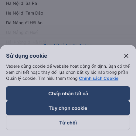
Hà Nội đi Sa Pa
Hà Nội đi Tam Đảo
Đà Nẵng đi Hội An
Đà Nẵng đi Huế
Hải Phòng đi Hà Nội
Xem tất cả tuyến đường
close
Sử dụng cookie
Vexere dùng cookie để website hoạt động ổn định. Bạn có thể
xem chi tiết hoặc thay đổi lựa chọn bất kỳ lúc nào trong phần
Quản lý cookie. Tìm hiểu thêm trong
Chính sách Cookie
.
Chấp nhận tất cả
keyboard_arrow_down
Về chúng tôi
Tùy chọn cookie
keyboard_arrow_down
Hỗ trợ
Từ chối
keyboard_arrow_down
Trở thành đối tác