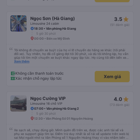
star_rate
Ngọc Sơn (Hà Giang)
3.5
Limousine 24 cabin
(51 đánh giá)
18:30 • Văn phòng Hà Giang
5 giờ 30 phút
00:00 • Bến xe Mỹ Đình
Tôi không đi chuyến xe buýt của họ vì lỡ chuyến do hãng xe khác (tôi phải
đổi xe). Tuy nhiên, họ đã cố gắng đợi tôi 30 phút, và dù tôi không kịp, họ vẫn
giúp tôi tìm một chuyến xe buýt khác ngay lập tức. Họ cùng tôi đến bến xe
và chỉ cho tôi tuyến xe. Rất chuyên nghiệp.
Xem thêm
Không cần thanh toán trước
Xem giá
Xác nhận chỗ ngay lập tức
star_rate
Ngọc Cường VIP
4.0
Limousine 16 chỗ VIP
(73 đánh giá)
07:00 • Văn phòng Hà Giang 2
5 giờ 30 phút
12:30 • Văn Phòng Số 01 Nguyễn Hoàng
Xe sạch sẽ, chạy đúng giờ. Mình quên đồ trên xe, được các anh tài xế và
phụ xe support giúp tìm lại. Điểm trừ duy nhất là số tài xế update trên web bị
sai Mọi người nhớ ra Văn Phòng số 1 Nguyễn Hoàng thay vì vào nhầm bến xe