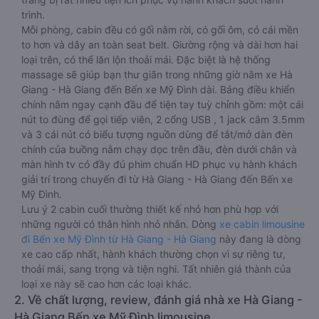
trình.
Mỗi phòng, cabin đều có gối nằm rời, có gối ôm, có cái mền
to hơn và dây an toàn seat belt. Giường rộng và dài hơn hai
loại trên, có thể lăn lộn thoải mái. Đặc biệt là hệ thống
massage sẽ giúp bạn thư giãn trong những giờ nằm xe Hà
Giang - Hà Giang đến Bến xe Mỹ Đình dài. Bảng điều khiển
chính nằm ngay cạnh đầu để tiện tay tuỳ chỉnh gồm: một cái
nút to đùng để gọi tiếp viên, 2 cổng USB , 1 jack cắm 3.5mm
và 3 cái nút có biểu tượng nguồn dùng để tắt/mở dàn đèn
chính của buồng nằm chạy dọc trên đầu, đèn dưới chân và
màn hình tv có đầy đủ phim chuẩn HD phục vụ hành khách
giải trí trong chuyến đi từ Hà Giang - Hà Giang đến Bến xe
Mỹ Đình.
Lưu ý 2 cabin cuối thường thiết kế nhỏ hơn phù hợp với
những người có thân hình nhỏ nhắn. Dòng
xe cabin limousine
đi Bến xe Mỹ Đình từ Hà Giang - Hà Giang
này đang là dòng
xe cao cấp nhất, hành khách thường chọn vì sự riêng tư,
thoải mái, sang trọng và tiện nghi. Tất nhiên giá thành của
loại xe này sẽ cao hơn các loại khác.
2. Về chất lượng, review, đánh giá nhà xe Hà Giang -
Hà Giang Bến xe Mỹ Đình limousine