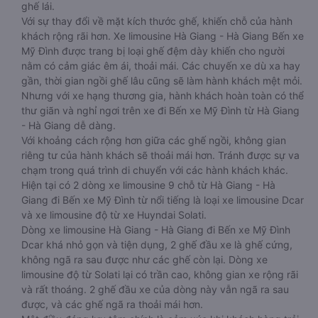
ghế lái.
Với sự thay đổi về mặt kích thước ghế, khiến chỗ của hành
khách rộng rãi hơn. Xe limousine Hà Giang - Hà Giang Bến xe
Mỹ Đình được trang bị loại ghế đệm dày khiến cho người
nằm có cảm giác êm ái, thoải mái. Các chuyến xe dù xa hay
gần, thời gian ngồi ghế lâu cũng sẽ làm hành khách mệt mỏi.
Nhưng với xe hạng thương gia, hành khách hoàn toàn có thể
thư giãn và nghỉ ngơi trên xe đi Bến xe Mỹ Đình từ Hà Giang
- Hà Giang dễ dàng.
Với khoảng cách rộng hơn giữa các ghế ngồi, không gian
riêng tư của hành khách sẽ thoải mái hơn. Tránh được sự va
chạm trong quá trình di chuyển với các hành khách khác.
Hiện tại có 2 dòng xe limousine 9 chỗ từ Hà Giang - Hà
Giang đi Bến xe Mỹ Đình từ nổi tiếng là loại xe limousine Dcar
và xe limousine độ từ xe Huyndai Solati.
Dòng xe limousine Hà Giang - Hà Giang đi Bến xe Mỹ Đình
Dcar khá nhỏ gọn và tiện dụng, 2 ghế đầu xe là ghế cứng,
không ngã ra sau được như các ghế còn lại. Dòng xe
limousine độ từ Solati lại có trần cao, không gian xe rộng rãi
và rất thoáng. 2 ghế đầu xe của dòng này vẫn ngã ra sau
được, và các ghế ngã ra thoải mái hơn.