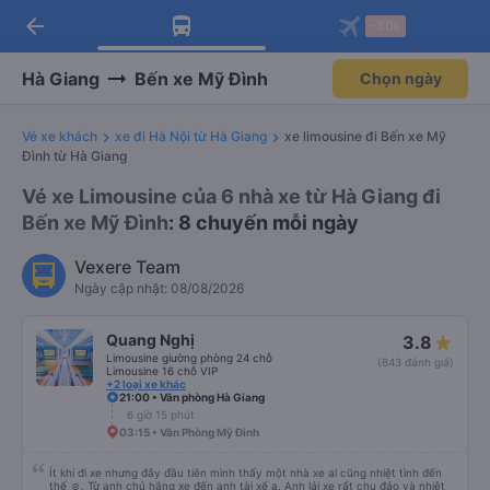
arrow_back
Tải app Vexere ngay!
Tải app Vexere
-30k
Mở app
Mở app
Nhận ưu đãi thành viên độc
-30k/ghế khi đặt vé máy bay qua
quyền
app
Hà Giang
Bến xe Mỹ Đình
Chọn ngày
Vé xe khách
xe đi Hà Nội từ Hà Giang
xe limousine đi Bến xe Mỹ
Đình từ Hà Giang
Vé xe Limousine của 6 nhà xe từ Hà Giang đi
Bến xe Mỹ Đình
: 8 chuyến mỗi ngày
Vexere Team
Ngày cập nhật: 08/08/2026
Quang Nghị
3.8
Limousine giường phòng 24 chỗ
(843 đánh giá)
Limousine 16 chỗ VIP
+2 loại xe khác
21:00 • Văn phòng Hà Giang
6 giờ 15 phút
03:15 • Văn Phòng Mỹ Đình
Ít khi đi xe nhưng đây đầu tiên mình thấy một nhà xe ai cũng nhiệt tình đến
thế ☺️. Từ anh chủ hãng xe đến anh tài xế ạ. Anh lái xe rất chu đáo và nhiệt