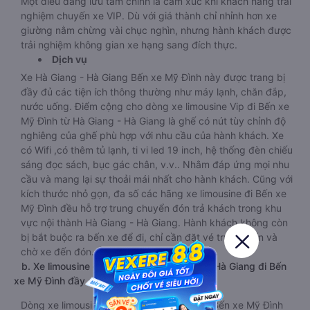
Một điều đáng lưu tâm chính là cảm xúc khi khách hàng trải
nghiệm chuyến xe VIP. Dù với giá thành chỉ nhỉnh hơn xe
giường nằm chừng vài chục nghìn, nhưng hành khách được
trải nghiệm không gian xe hạng sang đích thực.
Dịch vụ
Xe Hà Giang - Hà Giang Bến xe Mỹ Đình này được trang bị
đầy đủ các tiện ích thông thường như máy lạnh, chăn đắp,
nước uống. Điểm cộng cho dòng xe limousine Vip đi Bến xe
Mỹ Đình từ Hà Giang - Hà Giang là ghế có nút tùy chỉnh độ
nghiêng của ghế phù hợp với nhu cầu của hành khách. Xe
có Wifi ,có thêm tủ lạnh, ti vi led 19 inch, hệ thống đèn chiếu
sáng đọc sách, bục gác chân, v.v.. Nhằm đáp ứng mọi nhu
cầu và mang lại sự thoải mái nhất cho hành khách. Cũng với
kích thước nhỏ gọn, đa số các hãng xe limousine đi Bến xe
Mỹ Đình đều hỗ trợ trung chuyển đón trả khách trong khu
vực nội thành Hà Giang - Hà Giang. Hành khách không còn
bị bắt buộc ra bến xe để đi, chỉ cần đặt vé trực tuyến và
chờ xe đến đón.
b. Xe limousine giường nằm từ Hà Giang - Hà Giang đi Bến
xe Mỹ Đình đầy đủ tiện nghi 32 - 34 chỗ
Dòng xe limousine đi Hà Giang - Hà Giang Bến xe Mỹ Đình