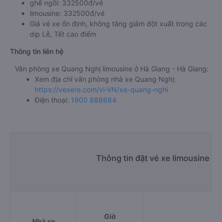
ghế ngồi: 332500đ/vé
limousine: 332500đ/vé
Giá vé xe ổn định, không tăng giảm đột xuất trong các
dịp Lễ, Tết cao điểm
Thông tin liên hệ
Văn phòng xe Quang Nghị limousine ở Hà Giang - Hà Giang:
Xem địa chỉ văn phòng nhà xe Quang Nghị:
https://vexere.com/vi-VN/xe-quang-nghi
Điện thoại:
1900 888684
Thông tin đặt vé xe limousine H
Giờ
Nhà xe
Đi