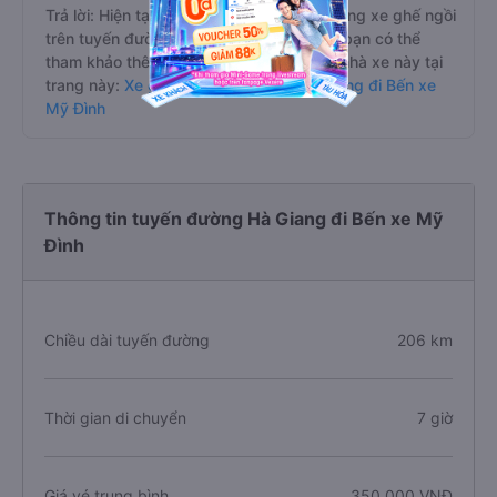
Trả lời: Hiện tại có 1 hãng xe khai thác dòng xe ghế ngồi
trên tuyến đường này là xe Quang Nghị, bạn có thể
tham khảo thêm thông tin và đặt vé các nhà xe này tại
trang này:
Xe ghế ngồi Hà Giang - Hà Giang đi Bến xe
Mỹ Đình
Thông tin tuyến đường Hà Giang đi Bến xe Mỹ
Đình
Chiều dài tuyến đường
206 km
Thời gian di chuyển
7 giờ
Giá vé trung bình
350.000 VNĐ