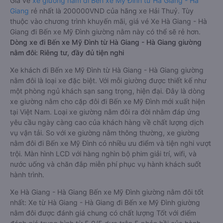
Giá vé
xe giường nằm đi Bến xe Mỹ Đình từ Hà Giang - Hà
Giang
rẻ nhất là 200000VND của hãng xe Hải Thuỷ. Tùy
thuộc vào chương trình khuyến mãi, giá vé Xe Hà Giang - Hà
Giang đi Bến xe Mỹ Đình giường nằm này có thể sẽ rẻ hơn.
Dòng xe đi Bến xe Mỹ Đình từ Hà Giang - Hà Giang giường
nằm đôi: Riêng tư, đầy đủ tiện nghi
Xe khách đi Bến xe Mỹ Đình từ Hà Giang - Hà Giang giường
nằm đôi là loại xe đặc biệt. Với mỗi giường được thiết kế như
một phòng ngủ khách sạn sang trọng, hiện đại. Đây là dòng
xe giường nằm cho cặp đôi đi Bến xe Mỹ Đình mới xuất hiện
tại Việt Nam. Loại xe giường nằm đôi ra đời nhằm đáp ứng
yêu cầu ngày càng cao của khách hàng về chất lượng dịch
vụ vận tải. So với xe giường nằm thông thường, xe giường
nằm đôi đi Bến xe Mỹ Đình có nhiều ưu điểm và tiện nghi vượt
trội. Màn hình LCD với hàng nghìn bộ phim giải trí, wifi, và
nước uống và chăn đắp miễn phí phục vụ hành khách suốt
hành trình.
Xe Hà Giang - Hà Giang Bến xe Mỹ Đình giường nằm đôi tốt
nhất: Xe từ Hà Giang - Hà Giang đi Bến xe Mỹ Đình giường
nằm đôi được đánh giá chung có chất lượng Tốt với điểm