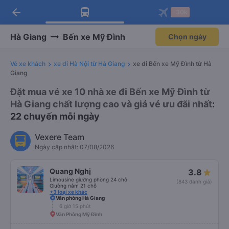
arrow_back
Tải app Vexere ngay!
Tải app Vexere
-30k
Mở app
Mở app
Nhận ưu đãi thành viên độc
-30k/ghế khi đặt vé máy bay qua
quyền
app
Hà Giang
Bến xe Mỹ Đình
Chọn ngày
Vé xe khách
xe đi Hà Nội từ Hà Giang
xe đi Bến xe Mỹ Đình từ Hà
Giang
Đặt mua vé xe 10 nhà xe đi Bến xe Mỹ Đình từ
Hà Giang chất lượng cao và giá vé ưu đãi nhất
:
22 chuyến mỗi ngày
Vexere Team
Ngày cập nhật: 07/08/2026
Quang Nghị
3.8
Limousine giường phòng 24 chỗ
(843 đánh giá)
Giường nằm 21 chỗ
+3 loại xe khác
Văn phòng Hà Giang
6 giờ 15 phút
Văn Phòng Mỹ Đình