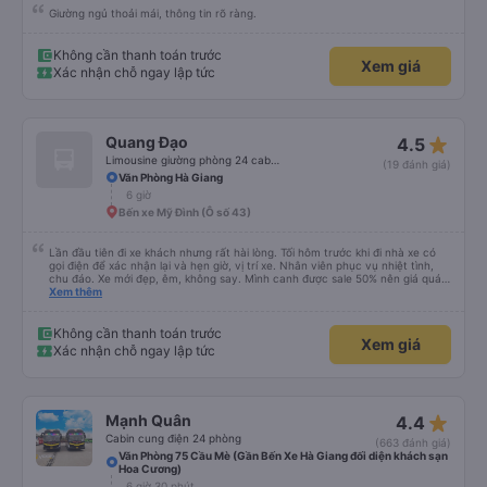
Giường ngủ thoải mái, thông tin rõ ràng.
Không cần thanh toán trước
Xem giá
Xác nhận chỗ ngay lập tức
star_rate
Quang Đạo
4.5
Limousine giường phòng 24 cabin (Ghép)
(19 đánh giá)
Văn Phòng Hà Giang
6 giờ
Bến xe Mỹ Đình (Ô số 43)
Lần đầu tiên đi xe khách nhưng rất hài lòng. Tối hôm trước khi đi nhà xe có
gọi điện để xác nhận lại và hẹn giờ, vị trí xe. Nhân viên phục vụ nhiệt tình,
chu đáo. Xe mới đẹp, êm, không say. Mình canh được sale 50% nên giá quá
rẻ cho một chuyến đi chất lượng. Rất hài lòng!
Xem thêm
Không cần thanh toán trước
Xem giá
Xác nhận chỗ ngay lập tức
star_rate
Mạnh Quân
4.4
Cabin cung điện 24 phòng
(663 đánh giá)
Văn Phòng 75 Cầu Mè (Gần Bến Xe Hà Giang đối diện khách sạn
Hoa Cương)
6 giờ 30 phút