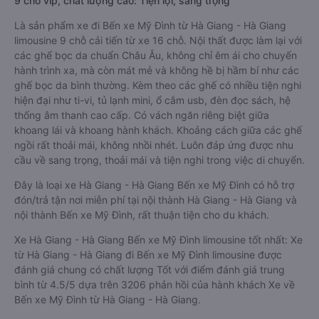
9 chỗ vip, chất lượng cao: Tiện lợi, sang trọng
Là sản phẩm xe đi Bến xe Mỹ Đình từ Hà Giang - Hà Giang
limousine 9 chỗ cải tiến từ xe 16 chỗ. Nội thất được làm lại với
các ghế bọc da chuẩn Châu Âu, không chỉ êm ái cho chuyến
hành trình xa, mà còn mát mẻ và không hề bị hầm bí như các
ghế bọc da bình thường. Kèm theo các ghế có nhiều tiện nghi
hiện đại như ti-vi, tủ lạnh mini, ổ cắm usb, đèn đọc sách, hệ
thống âm thanh cao cấp. Có vách ngăn riêng biệt giữa
khoang lái và khoang hành khách. Khoảng cách giữa các ghế
ngồi rất thoải mái, không nhồi nhét. Luôn đáp ứng được nhu
cầu về sang trọng, thoải mái và tiện nghi trong việc di chuyển.
Đây là loại xe Hà Giang - Hà Giang Bến xe Mỹ Đình có hỗ trợ
đón/trả tận nơi miễn phí tại nội thành Hà Giang - Hà Giang và
nội thành Bến xe Mỹ Đình, rất thuận tiện cho du khách.
Xe Hà Giang - Hà Giang Bến xe Mỹ Đình limousine tốt nhất: Xe
từ Hà Giang - Hà Giang đi Bến xe Mỹ Đình limousine được
đánh giá chung có chất lượng Tốt với điểm đánh giá trung
bình từ 4.5/5 dựa trên 3206 phản hồi của hành khách Xe về
Bến xe Mỹ Đình từ Hà Giang - Hà Giang.