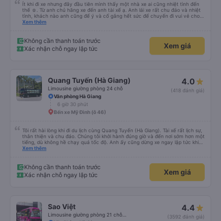
Ít khi đi xe nhưng đây đầu tiên mình thấy một nhà xe ai cũng nhiệt tình đến
thế ☺️. Từ anh chủ hãng xe đến anh tài xế ạ. Anh lái xe rất chu đáo và nhiệt
tình, khách nào anh cũng để ý và cố gắng hết sức để chuyến đi vui vẻ cho
mọi người. Hôm qua cuối tuần nên rất đông, đường tắc làm xe đi muộn nhiều,
Xem thêm
cũng chỉ có mình anh lái xe lo từ a-z chứ không có phụ xe nên ai cũng mệt,
nhưng mình thấy anh lái xe vẫn cố gắng khiến mọi người thấy thoải mái vui
vẻ nhất có thể. Mình nghĩ hãng xe có thể có thêm phụ xe ở tất cả các xe
Không cần thanh toán trước
Xem giá
cho lái xe đỡ mệt, tìm thêm các bạn phụ xe biết nói tiếng Anh, hoặc mở các
Xác nhận chỗ ngay lập tức
lớp phụ đạo dạy tiếng Anh giao tiếp cho các anh lái xe đường dài. Vì cá nhân
mình thấy những chuyến lên các vùng du lịch thế này nhiều khách nước
ngoài, nhưng họ lại không giao tiếp được với tài xế, nên dù tài xế - phụ xe có
nhiệt tình đến đâu, chưa chắc họ đã hiểu được hay có trải nghiệm vui trên
xe.
Quang Tuyến (Hà Giang)
4.0
Limousine giường phòng 24 chỗ
(418 đánh giá)
Văn phòng Hà Giang
6 giờ 30 phút
Bến xe Mỹ Đình (ô 46)
Tôi rất hài lòng khi đi du lịch cùng Quang Tuyến (Hà Giang). Tài xế rất lịch sự,
thân thiện và chu đáo. Chúng tôi khởi hành đúng giờ và đến nơi sớm hơn một
tiếng, dù không hề chạy quá tốc độ. Anh ấy cũng dừng xe ngay lập tức khi
tôi cần đi vệ sinh. Suốt cả chuyến đi, chúng tôi cảm thấy hoàn toàn an toàn.
Xem thêm
Dịch vụ tuyệt vời – tôi rất khuyến khích mọi người sử dụng dịch vụ của công
ty này.
Không cần thanh toán trước
Xem giá
Xác nhận chỗ ngay lập tức
Sao Việt
4.4
Limousine giường phòng 21 chỗ (WC Hồng)
(3592 đánh giá)