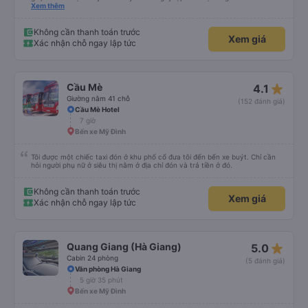
và chỉ cho tôi tuyến xe. Rất chuyên nghiệp.
Xem thêm
Không cần thanh toán trước
Xem giá
Xác nhận chỗ ngay lập tức
star_rate
Cầu Mè
4.1
Giường nằm 41 chỗ
(152 đánh giá)
Cầu Mè Hotel
7 giờ
Bến xe Mỹ Đình
Tôi được một chiếc taxi đón ở khu phố cổ đưa tôi đến bến xe buýt. Chỉ cần
hỏi người phụ nữ ở siêu thị nằm ở địa chỉ đón và trả tiền ở đó.
Không cần thanh toán trước
Xem giá
Xác nhận chỗ ngay lập tức
star_rate
Quang Giang (Hà Giang)
5.0
Cabin 24 phòng
(5 đánh giá)
Văn phòng Hà Giang
5 giờ 35 phút
Bến xe Mỹ Đình