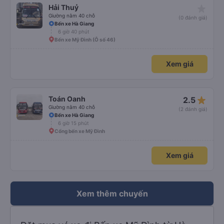
star_rate
Hải Thuỷ
Giường nằm 40 chỗ
(0 đánh giá)
Bến xe Hà Giang
6 giờ 40 phút
Bến xe Mỹ Đình (Ô số 46)
Xem giá
star_rate
Toán Oanh
2.5
Giường nằm 40 chỗ
(2 đánh giá)
Bến xe Hà Giang
6 giờ 15 phút
Cổng bến xe Mỹ Đình
Xem giá
Xem thêm chuyến