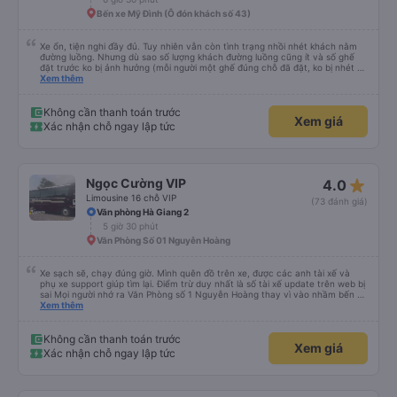
Bến xe Mỹ Đình (Ô đón khách số 43)
Xe ổn, tiện nghi đầy đủ. Tuy nhiên vẫn còn tình trạng nhồi nhét khách nằm
đường luồng. Nhưng dù sao số lượng khách đường luồng cũng ít và số ghế
đặt trước ko bị ảnh hưởng (mỗi người một ghế đúng chỗ đã đặt, ko bị nhét 2
người 1 ghế hay 3 người 2 ghế) nên vẫn đánh giá 5 sao nhé.
Xem thêm
Không cần thanh toán trước
Xem giá
Xác nhận chỗ ngay lập tức
star_rate
Ngọc Cường VIP
4.0
Limousine 16 chỗ VIP
(73 đánh giá)
Văn phòng Hà Giang 2
5 giờ 30 phút
Văn Phòng Số 01 Nguyễn Hoàng
Xe sạch sẽ, chạy đúng giờ. Mình quên đồ trên xe, được các anh tài xế và
phụ xe support giúp tìm lại. Điểm trừ duy nhất là số tài xế update trên web bị
sai Mọi người nhớ ra Văn Phòng số 1 Nguyễn Hoàng thay vì vào nhầm bến xe
Mỹ Đình nhé.
Xem thêm
Không cần thanh toán trước
Xem giá
Xác nhận chỗ ngay lập tức