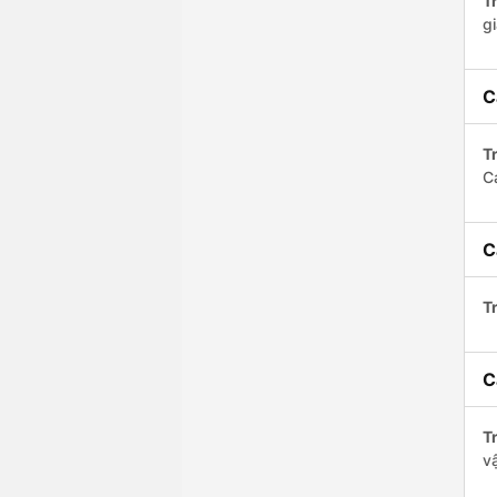
Tr
gi
C
Tr
C
C
Tr
C
Tr
v