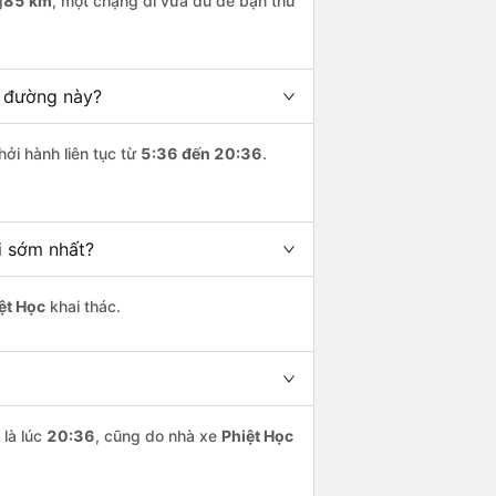
g
85 km
, một chặng đi vừa đủ để bạn thư
n đường này?
hởi hành liên tục từ
5:36 đến 20:36
.
i sớm nhất?
ệt Học
khai thác.
là lúc
20:36
, cũng do nhà xe
Phiệt Học