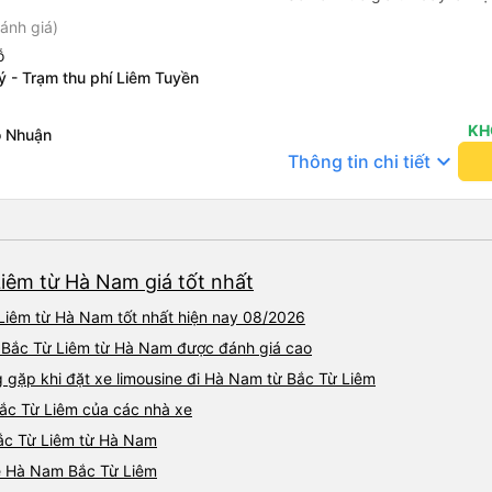
ánh giá)
ỗ
ý - Trạm thu phí Liêm Tuyền
KH
ỗ Nhuận
keyboard_arrow_down
Thông tin chi tiết
Liêm từ Hà Nam giá tốt nhất
 Liêm từ Hà Nam tốt nhất hiện nay 08/2026
 đi Bắc Từ Liêm từ Hà Nam được đánh giá cao
gặp khi đặt xe limousine đi Hà Nam từ Bắc Từ Liêm
Bắc Từ Liêm của các nhà xe
 Bắc Từ Liêm từ Hà Nam
ine Hà Nam Bắc Từ Liêm