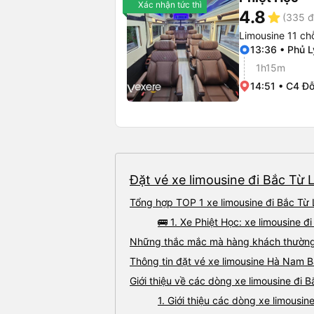
Xác nhận tức thì
4.8
star
(335 đ
Limousine 11 ch
13:36 • Phủ L
1h15m
14:51 • C4 Đ
Đặt vé xe limousine đi Bắc Từ 
Tổng hợp TOP 1 xe limousine đi Bắc Từ
🚌 1. Xe Phiệt Học: xe limousine
Những thắc mắc mà hàng khách thường 
Thông tin đặt vé xe limousine Hà Nam 
Giới thiệu về các dòng xe limousine đi
1. Giới thiệu các dòng xe limous