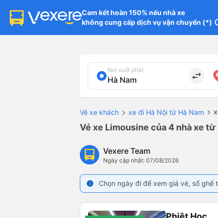
Cam kết hoàn 150% nếu nhà xe

không cung cấp dịch vụ vận chuyển (*)
in
Nơi xuất phát
import_export
x
Vé xe khách
xe đi Hà Nội từ Hà Nam
Vé xe Limousine của 4 nhà xe từ
Vexere Team
Ngày cập nhật: 07/08/2026
Chọn ngày đi để xem giá vé, số ghế t
info
Phiệt Học