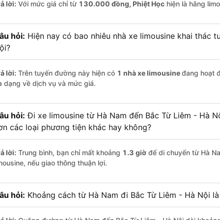
ả lời:
Với mức giá chỉ từ
130.000
đồng,
Phiệt Học
hiện là hãng limo
âu hỏi:
Hiện nay có bao nhiêu nhà xe limousine khai thác 
ội?
ả lời:
Trên tuyến đường này hiện có
1
nhà xe
limousine
đang hoạt 
a dạng về dịch vụ và mức giá.
âu hỏi:
Đi xe limousine từ Hà Nam đến Bắc Từ Liêm - Hà Nội
ơn các loại phương tiện khác hay không?
ả lời:
Trung bình, bạn chỉ mất khoảng
1.3 giờ
để di chuyển từ Hà N
mousine, nếu giao thông thuận lợi.
âu hỏi:
Khoảng cách từ Hà Nam đi Bắc Từ Liêm - Hà Nội là