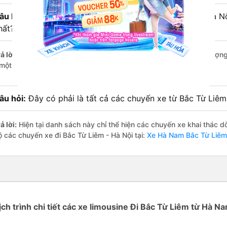
âu hỏi:
Xe limousine nào từ Hà Nam đi Bắc Từ Liêm - Hà Nộ
hất?
ả lời:
Trong số các hãng,
Phiệt Học
nổi bật nhất với điểm chất lượn
 một con số minh chứng cho dịch vụ cao cấp và uy tín.
âu hỏi:
Đây có phải là tất cả các chuyến xe từ Bắc Từ Liê
ả lời:
Hiện tại danh sách này chỉ thể hiện các chuyến xe khai thác d
ộ các chuyến xe đi Bắc Từ Liêm - Hà Nội tại:
Xe Hà Nam Bắc Từ Liêm 
ịch trình chi tiết các xe limousine Đi Bắc Từ Liêm từ Hà N