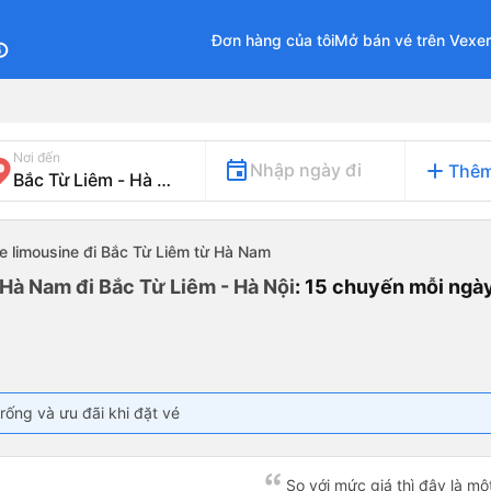
Đơn hàng của tôi
Mở bán vé trên Vexe
fo
Nơi đến
add
Nhập ngày đi
Thêm
e limousine đi Bắc Từ Liêm từ Hà Nam
 Hà Nam đi Bắc Từ Liêm - Hà Nội
: 15 chuyến mỗi ngà
rống và ưu đãi khi đặt vé
So với mức giá thì đây là mộ