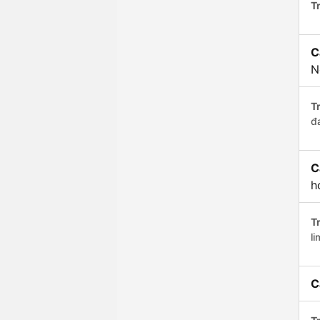
Tr
C
N
Tr
đ
C
h
Tr
li
C