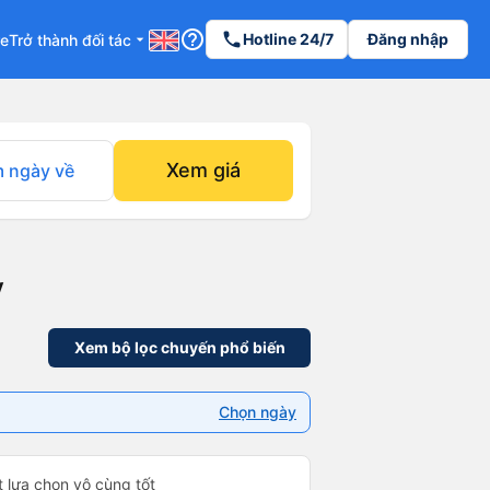
help_outline
phone
Hotline 24/7
Đăng nhập
re
Trở thành đối tác
arrow_drop_down
Xem giá
 ngày về
y
Xem bộ lọc chuyến phổ biến
Chọn ngày
t lựa chọn vô cùng tốt