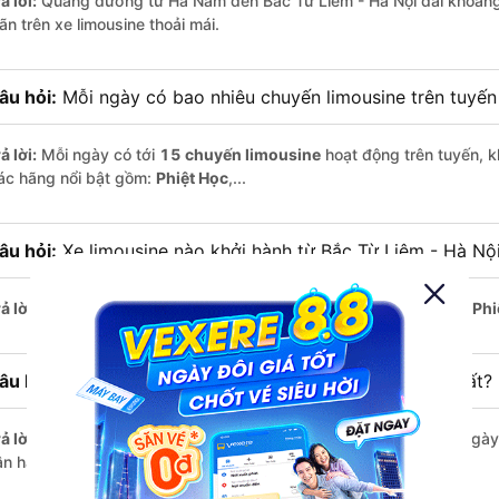
ả lời:
Quãng đường từ Hà Nam đến Bắc Từ Liêm - Hà Nội dài khoản
ãn trên xe limousine thoải mái.
âu hỏi:
Mỗi ngày có bao nhiêu chuyến limousine trên tuyế
ả lời:
Mỗi ngày có tới
15 chuyến limousine
hoạt động trên tuyến, k
ác hãng nổi bật gồm:
Phiệt Học
,...
âu hỏi:
Xe limousine nào khởi hành từ Bắc Từ Liêm - Hà Nộ
ả lời:
Chuyến limousine sớm nhất khởi hành lúc
5:36
, do nhà xe
Phi
âu hỏi:
Xe limousine nào khởi hành từ Hà Nam muộn nhất?
ả lời:
Nếu bạn muốn đi chuyến muộn, lựa chọn cuối cùng trong ngày 
ận hành.