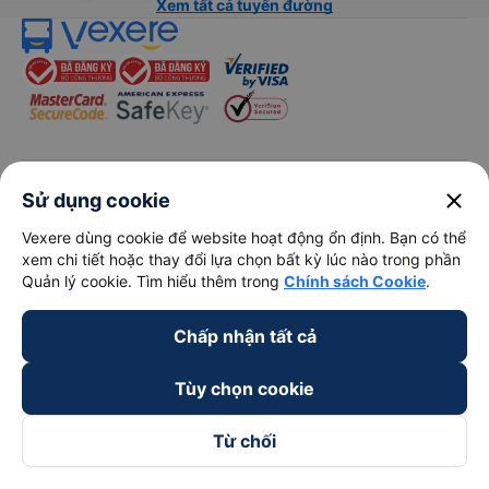
Xem tất cả tuyến đường
keyboard_arrow_down
Về chúng tôi
close
Sử dụng cookie
Vexere dùng cookie để website hoạt động ổn định. Bạn có thể
keyboard_arrow_down
Hỗ trợ
xem chi tiết hoặc thay đổi lựa chọn bất kỳ lúc nào trong phần
Quản lý cookie. Tìm hiểu thêm trong
Chính sách Cookie
.
keyboard_arrow_down
Trở thành đối tác
Chấp nhận tất cả
Đối tác thanh toán
Tùy chọn cookie
Từ chối