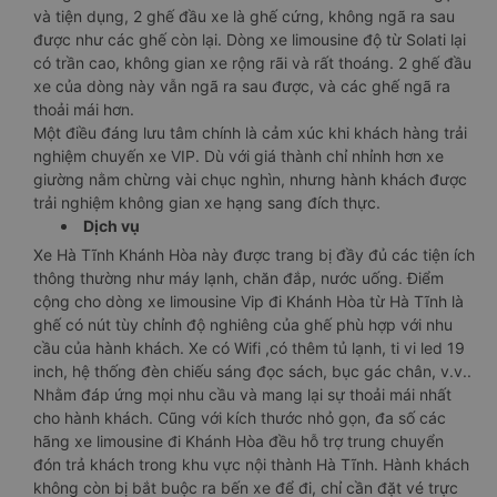
và tiện dụng, 2 ghế đầu xe là ghế cứng, không ngã ra sau
được như các ghế còn lại. Dòng xe limousine độ từ Solati lại
có trần cao, không gian xe rộng rãi và rất thoáng. 2 ghế đầu
xe của dòng này vẫn ngã ra sau được, và các ghế ngã ra
thoải mái hơn.
Một điều đáng lưu tâm chính là cảm xúc khi khách hàng trải
nghiệm chuyến xe VIP. Dù với giá thành chỉ nhỉnh hơn xe
giường nằm chừng vài chục nghìn, nhưng hành khách được
trải nghiệm không gian xe hạng sang đích thực.
Dịch vụ
Xe Hà Tĩnh Khánh Hòa này được trang bị đầy đủ các tiện ích
thông thường như máy lạnh, chăn đắp, nước uống. Điểm
cộng cho dòng xe limousine Vip đi Khánh Hòa từ Hà Tĩnh là
ghế có nút tùy chỉnh độ nghiêng của ghế phù hợp với nhu
cầu của hành khách. Xe có Wifi ,có thêm tủ lạnh, ti vi led 19
inch, hệ thống đèn chiếu sáng đọc sách, bục gác chân, v.v..
Nhằm đáp ứng mọi nhu cầu và mang lại sự thoải mái nhất
cho hành khách. Cũng với kích thước nhỏ gọn, đa số các
hãng xe limousine đi Khánh Hòa đều hỗ trợ trung chuyển
đón trả khách trong khu vực nội thành Hà Tĩnh. Hành khách
không còn bị bắt buộc ra bến xe để đi, chỉ cần đặt vé trực