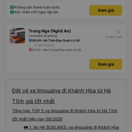
Không cần thanh toán trước
Xem giá
Xác nhận chỗ ngay lập tức
star_rate
Trung Nga (Nghệ An)
Limousine 24 phòng
(0 đánh giá)
09:05 • Hà Tĩnh (Dọc Quốc Lộ 1A)
17 giờ 15 phút
02:20 • Nha Trang (Dọc quốc lộ 1A)
Xem giá
Đặt vé xe limousine đi Khánh Hòa từ Hà
Tĩnh giá tốt nhất
Tổng hợp TOP 5 xe limousine đi Khánh Hòa từ Hà Tĩnh
tốt nhất hiện nay 08/2026
🚌 1. Xe HK BUSLINES: xe limousine đi Khánh Hòa