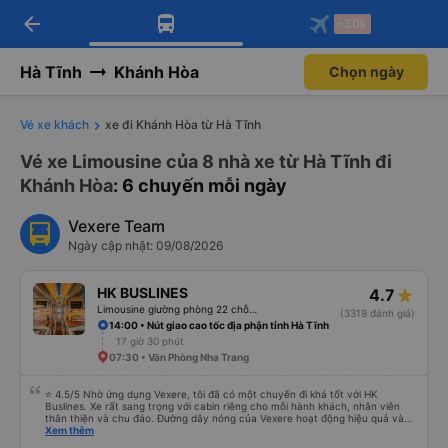
arrow_back
Tải app Vexere ngay!
Tải app Vexere
-30k
Mở app
Mở app
Nhận ưu đãi thành viên độc
-30k/ghế khi đặt vé máy bay qua
quyền
app
Hà Tĩnh
Khánh Hòa
Chọn ngày
Vé xe khách
xe đi Khánh Hòa từ Hà Tĩnh
Vé xe Limousine của 8 nhà xe từ Hà Tĩnh đi
Khánh Hòa
: 6 chuyến mỗi ngày
Vexere Team
Ngày cập nhật: 09/08/2026
HK BUSLINES
4.7
Limousine giường phòng 22 chỗ (WC)
(3319 đánh giá)
14:00 • Nút giao cao tốc địa phận tỉnh Hà Tĩnh
17 giờ 30 phút
07:30 • Văn Phòng Nha Trang
⭐ 4.5/5 Nhờ ứng dụng Vexere, tôi đã có một chuyến đi khá tốt với HK
Buslines. Xe rất sang trọng với cabin riêng cho mỗi hành khách, nhân viên
thân thiện và chu đáo. Đường dây nóng của Vexere hoạt động hiệu quả và
thể hiện trách nhiệm với khách hàng. Nhược điểm: -0.5 sao vì quy trình đặt
Xem thêm
vé trên ứng dụng quá nhanh, dễ chọn sai bước và không thể quay lại, điều