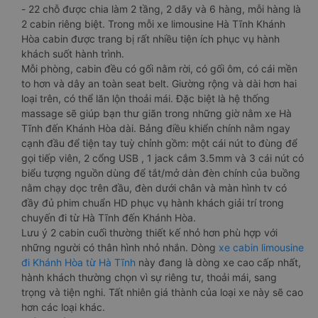
- 22 chỗ được chia làm 2 tầng, 2 dãy và 6 hàng, mỗi hàng là
2 cabin riêng biệt. Trong mỗi xe limousine Hà Tĩnh Khánh
Hòa cabin được trang bị rất nhiều tiện ích phục vụ hành
khách suốt hành trình.
Mỗi phòng, cabin đều có gối nằm rời, có gối ôm, có cái mền
to hơn và dây an toàn seat belt. Giường rộng và dài hơn hai
loại trên, có thể lăn lộn thoải mái. Đặc biệt là hệ thống
massage sẽ giúp bạn thư giãn trong những giờ nằm xe Hà
Tĩnh đến Khánh Hòa dài. Bảng điều khiển chính nằm ngay
cạnh đầu để tiện tay tuỳ chỉnh gồm: một cái nút to đùng để
gọi tiếp viên, 2 cổng USB , 1 jack cắm 3.5mm và 3 cái nút có
biểu tượng nguồn dùng để tắt/mở dàn đèn chính của buồng
nằm chạy dọc trên đầu, đèn dưới chân và màn hình tv có
đầy đủ phim chuẩn HD phục vụ hành khách giải trí trong
chuyến đi từ Hà Tĩnh đến Khánh Hòa.
Lưu ý 2 cabin cuối thường thiết kế nhỏ hơn phù hợp với
những người có thân hình nhỏ nhắn. Dòng
xe cabin limousine
đi Khánh Hòa từ Hà Tĩnh
này đang là dòng xe cao cấp nhất,
hành khách thường chọn vì sự riêng tư, thoải mái, sang
trọng và tiện nghi. Tất nhiên giá thành của loại xe này sẽ cao
hơn các loại khác.