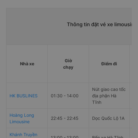
Thông tin đặt vé xe limousin
Giờ
Nhà xe
Điểm đi
chạy
Nút giao cao tốc
HK BUSLINES
01:30 - 14:00
địa phận Hà
Số
Tĩnh
Hoàng Long
22:45 - 22:45
Dọc Quốc Lộ 1A
QL
Limousine
Khánh Truyền
Đạ
13:00 - 13:00
Bến xe Hà Tĩnh