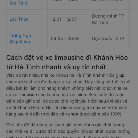
(Hà Tĩnh)
hu
Đường tránh TP
Lộc Thủy
12:01 - 12:01
Dọ
Hà Tĩnh
Trung Nga
09:05 - 09:05
Dọc Quốc Lộ 1A
Dọ
(Nghệ An)
Cách đặt vé xe limousine đi Khánh Hòa
từ Hà Tĩnh nhanh và uy tín nhất
Việc có rất nhiều nhà xe limousine Hà Tĩnh Khánh Hòa giúp
cho du khách có đa dạng sự lựa chọn. Đây cũng có thể là một
điều bất lợi làm cho hàng khách không biết nên chọn nhà xe
có xe limousine nào là phù hợp với mình. Bên cạnh đó, việc
đảm bảo giữ chỗ, có được chỗ ngồi yêu thích sau khi đặt vé
xe đi Khánh Hòa từ Hà Tĩnh limousine giữa nhà xe với khách
hàng sau khi đặt trực tiếp vẫn chưa được đảm bảo 100%.
Cho nên để dễ dàng so sánh giá, xem đánh giá chất lượng
các nhà xe đi, được đảm bảo quyền lợi cao nhất, được hưởng
nhiều ưu đãi giảm giá vé xe limousine đi Khánh Hòa từ Hà