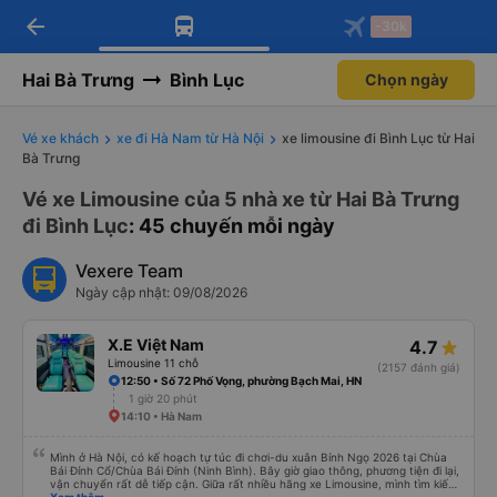
arrow_back
Tải app Vexere ngay!
Tải app Vexere
-30k
Mở app
Mở app
Nhận ưu đãi thành viên độc
-30k/ghế khi đặt vé máy bay qua
quyền
app
Hai Bà Trưng
Bình Lục
Chọn ngày
Vé xe khách
xe đi Hà Nam từ Hà Nội
xe limousine đi Bình Lục từ Hai
Bà Trưng
Vé xe Limousine của 5 nhà xe từ Hai Bà Trưng
đi Bình Lục
: 45 chuyến mỗi ngày
Vexere Team
Ngày cập nhật: 09/08/2026
X.E Việt Nam
4.7
Limousine 11 chỗ
(2157 đánh giá)
12:50 • Số 72 Phố Vọng, phường Bạch Mai, HN
1 giờ 20 phút
14:10 • Hà Nam
Mình ở Hà Nội, có kế hoạch tự túc đi chơi-du xuân Bính Ngọ 2026 tại Chùa
Bái Đính Cổ/Chùa Bái Đính (Ninh Bình). Bây giờ giao thông, phương tiện đi lại,
vận chuyển rất dễ tiếp cận. Giữa rất nhiều hãng xe Limousine, mình tìm kiếm