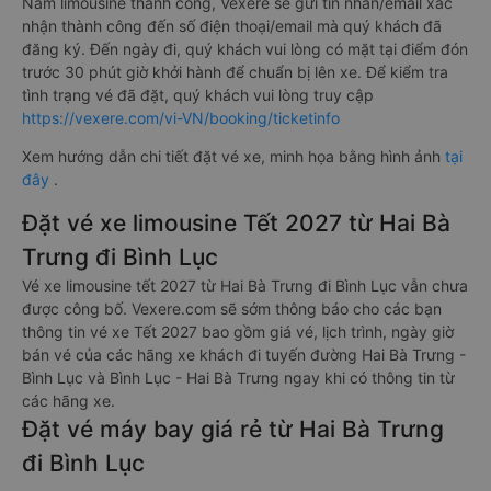
Nam limousine thành công, Vexere sẽ gửi tin nhắn/email xác
nhận thành công đến số điện thoại/email mà quý khách đã
đăng ký. Đến ngày đi, quý khách vui lòng có mặt tại điểm đón
trước 30 phút giờ khởi hành để chuẩn bị lên xe. Để kiểm tra
tình trạng vé đã đặt, quý khách vui lòng truy cập
https://vexere.com/vi-VN/booking/ticketinfo
Xem hướng dẫn chi tiết đặt vé xe, minh họa bằng hình ảnh
tại
đây
.
Đặt vé xe limousine Tết 2027 từ Hai Bà
Trưng đi Bình Lục
Vé xe limousine tết 2027 từ Hai Bà Trưng đi Bình Lục vẫn chưa
được công bố. Vexere.com sẽ sớm thông báo cho các bạn
thông tin vé xe Tết 2027 bao gồm giá vé, lịch trình, ngày giờ
bán vé của các hãng xe khách đi tuyến đường Hai Bà Trưng -
Bình Lục và Bình Lục - Hai Bà Trưng ngay khi có thông tin từ
các hãng xe.
Đặt vé máy bay giá rẻ từ Hai Bà Trưng
đi Bình Lục