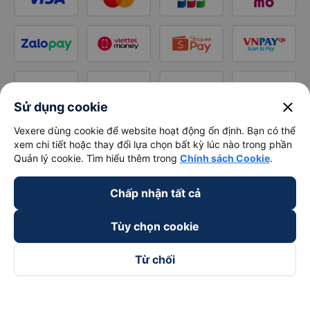
close
Sử dụng cookie
Vexere dùng cookie để website hoạt động ổn định. Bạn có thể
xem chi tiết hoặc thay đổi lựa chọn bất kỳ lúc nào trong phần
Quản lý cookie. Tìm hiểu thêm trong
Chính sách Cookie
.
Chấp nhận tất cả
Tùy chọn cookie
Từ chối
Theo dõi chúng tôi trên
Facebook
Tiktok
Youtube