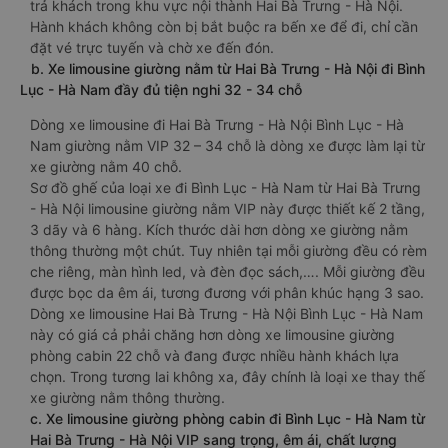
trả khách trong khu vực nội thành Hai Bà Trưng - Hà Nội.
Hành khách không còn bị bắt buộc ra bến xe để đi, chỉ cần
đặt vé trực tuyến và chờ xe đến đón.
b. Xe limousine giường nằm từ Hai Bà Trưng - Hà Nội đi Bình
Lục - Hà Nam đầy đủ tiện nghi 32 - 34 chỗ
Dòng xe limousine đi Hai Bà Trưng - Hà Nội Bình Lục - Hà
Nam giường nằm VIP 32 – 34 chỗ là dòng xe được làm lại từ
xe giường nằm 40 chỗ.
Sơ đồ ghế của loại xe đi Bình Lục - Hà Nam từ Hai Bà Trưng
- Hà Nội limousine giường nằm VIP này được thiết kế 2 tầng,
3 dãy và 6 hàng. Kích thước dài hơn dòng xe giường nằm
thông thường một chút. Tuy nhiên tại mỗi giường đều có rèm
che riêng, màn hình led, và đèn đọc sách,…. Mỗi giường đều
được bọc da êm ái, tương đương với phân khúc hạng 3 sao.
Dòng xe limousine Hai Bà Trưng - Hà Nội Bình Lục - Hà Nam
này có giá cả phải chăng hơn dòng xe limousine giường
phòng cabin 22 chỗ và đang được nhiều hành khách lựa
chọn. Trong tương lai không xa, đây chính là loại xe thay thế
xe giường nằm thông thường.
c. Xe limousine giường phòng cabin đi Bình Lục - Hà Nam từ
Hai Bà Trưng - Hà Nội VIP sang trọng, êm ái, chất lượng