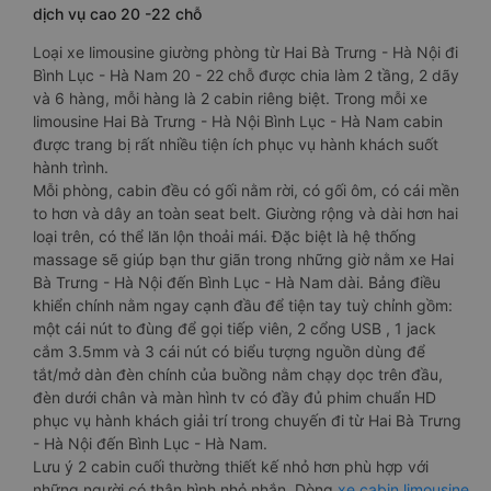
dịch vụ cao 20 -22 chỗ
Loại xe limousine giường phòng từ Hai Bà Trưng - Hà Nội đi
Bình Lục - Hà Nam 20 - 22 chỗ được chia làm 2 tầng, 2 dãy
và 6 hàng, mỗi hàng là 2 cabin riêng biệt. Trong mỗi xe
limousine Hai Bà Trưng - Hà Nội Bình Lục - Hà Nam cabin
được trang bị rất nhiều tiện ích phục vụ hành khách suốt
hành trình.
Mỗi phòng, cabin đều có gối nằm rời, có gối ôm, có cái mền
to hơn và dây an toàn seat belt. Giường rộng và dài hơn hai
loại trên, có thể lăn lộn thoải mái. Đặc biệt là hệ thống
massage sẽ giúp bạn thư giãn trong những giờ nằm xe Hai
Bà Trưng - Hà Nội đến Bình Lục - Hà Nam dài. Bảng điều
khiển chính nằm ngay cạnh đầu để tiện tay tuỳ chỉnh gồm:
một cái nút to đùng để gọi tiếp viên, 2 cổng USB , 1 jack
cắm 3.5mm và 3 cái nút có biểu tượng nguồn dùng để
tắt/mở dàn đèn chính của buồng nằm chạy dọc trên đầu,
đèn dưới chân và màn hình tv có đầy đủ phim chuẩn HD
phục vụ hành khách giải trí trong chuyến đi từ Hai Bà Trưng
- Hà Nội đến Bình Lục - Hà Nam.
Lưu ý 2 cabin cuối thường thiết kế nhỏ hơn phù hợp với
những người có thân hình nhỏ nhắn. Dòng
xe cabin limousine