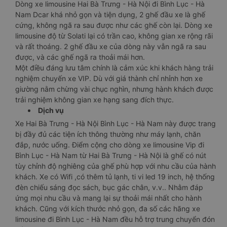
Dòng xe limousine Hai Bà Trưng - Hà Nội đi Bình Lục - Hà
Nam Dcar khá nhỏ gọn và tiện dụng, 2 ghế đầu xe là ghế
cứng, không ngã ra sau được như các ghế còn lại. Dòng xe
limousine độ từ Solati lại có trần cao, không gian xe rộng rãi
và rất thoáng. 2 ghế đầu xe của dòng này vẫn ngã ra sau
được, và các ghế ngã ra thoải mái hơn.
Một điều đáng lưu tâm chính là cảm xúc khi khách hàng trải
nghiệm chuyến xe VIP. Dù với giá thành chỉ nhỉnh hơn xe
giường nằm chừng vài chục nghìn, nhưng hành khách được
trải nghiệm không gian xe hạng sang đích thực.
Dịch vụ
Xe Hai Bà Trưng - Hà Nội Bình Lục - Hà Nam này được trang
bị đầy đủ các tiện ích thông thường như máy lạnh, chăn
đắp, nước uống. Điểm cộng cho dòng xe limousine Vip đi
Bình Lục - Hà Nam từ Hai Bà Trưng - Hà Nội là ghế có nút
tùy chỉnh độ nghiêng của ghế phù hợp với nhu cầu của hành
khách. Xe có Wifi ,có thêm tủ lạnh, ti vi led 19 inch, hệ thống
đèn chiếu sáng đọc sách, bục gác chân, v.v.. Nhằm đáp
ứng mọi nhu cầu và mang lại sự thoải mái nhất cho hành
khách. Cũng với kích thước nhỏ gọn, đa số các hãng xe
limousine đi Bình Lục - Hà Nam đều hỗ trợ trung chuyển đón