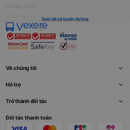
Đà Nẵng đi Huế
Hải Phòng đi Hà Nội
Xem tất cả tuyến đường
keyboard_arrow_down
Về chúng tôi
keyboard_arrow_down
Hỗ trợ
keyboard_arrow_down
Trở thành đối tác
Đối tác thanh toán