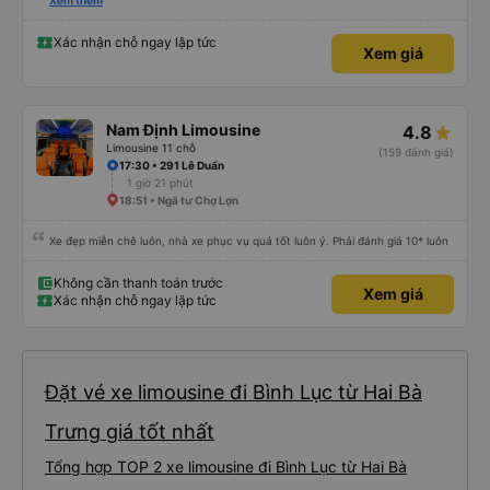
trên Vexere và chốt được lịch phù hợp với hãng xe X.E Việt Nam. Giá vé lượt
Xem thêm
đi và lượt về (2 chiều, khứ hồi) khá hợp lý. Điều mà mình thấy đỉnh nhất chính
là hãng có hỗ trợ xe trung chuyển. Từ văn phòng 251 Lương Văn Thăng,
phường Hoa Lư đến Chùa Bái Đính, phường Tây Hoa Lư khoảng cách là
Xác nhận chỗ ngay lập tức
Xem giá
~20km, hãng nhiệt tình đưa đón dù chỉ là 1 người, đưa đón 2 chiều bằng xe
trung chuyển với khoảng cách tổng là 40km mà phí thu thêm chỉ có
45.000đ. Mình chỉ lo cho hãng sẽ bị lỗ thôi. Mình chỉ cảm nhận nhất về vụ xe
trung chuyển thôi. Năm mới, chúc hãng X.E Việt Nam ngày càng phát triển
nhé. Thân mến.
Nam Định Limousine
4.8
Limousine 11 chỗ
(159 đánh giá)
17:30 • 291 Lê Duẩn
1 giờ 21 phút
18:51 • Ngã tư Chợ Lợn
Xe đẹp miễn chê luôn, nhà xe phục vụ quá tốt luôn ý. Phải đánh giá 10* luôn
Không cần thanh toán trước
Xem giá
Xác nhận chỗ ngay lập tức
Đặt vé xe limousine đi Bình Lục từ Hai Bà
Trưng giá tốt nhất
Tổng hợp TOP 2 xe limousine đi Bình Lục từ Hai Bà