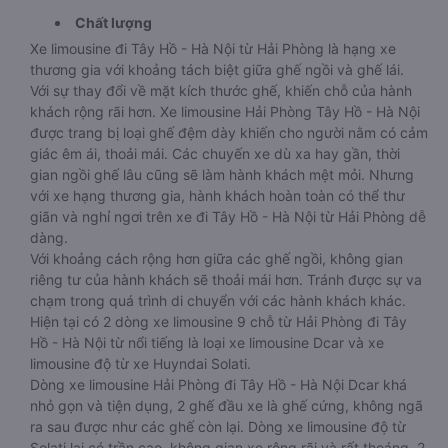
Chất lượng
Xe limousine đi Tây Hồ - Hà Nội từ Hải Phòng là hạng xe
thương gia với khoảng tách biệt giữa ghế ngồi và ghế lái.
Với sự thay đổi về mặt kích thước ghế, khiến chỗ của hành
khách rộng rãi hơn. Xe limousine Hải Phòng Tây Hồ - Hà Nội
được trang bị loại ghế đệm dày khiến cho người nằm có cảm
giác êm ái, thoải mái. Các chuyến xe dù xa hay gần, thời
gian ngồi ghế lâu cũng sẽ làm hành khách mệt mỏi. Nhưng
với xe hạng thương gia, hành khách hoàn toàn có thể thư
giãn và nghỉ ngơi trên xe đi Tây Hồ - Hà Nội từ Hải Phòng dễ
dàng.
Với khoảng cách rộng hơn giữa các ghế ngồi, không gian
riêng tư của hành khách sẽ thoải mái hơn. Tránh được sự va
chạm trong quá trình di chuyển với các hành khách khác.
Hiện tại có 2 dòng xe limousine 9 chỗ từ Hải Phòng đi Tây
Hồ - Hà Nội từ nổi tiếng là loại xe limousine Dcar và xe
limousine độ từ xe Huyndai Solati.
Dòng xe limousine Hải Phòng đi Tây Hồ - Hà Nội Dcar khá
nhỏ gọn và tiện dụng, 2 ghế đầu xe là ghế cứng, không ngã
ra sau được như các ghế còn lại. Dòng xe limousine độ từ
Solati lại có trần cao, không gian xe rộng rãi và rất thoáng. 2