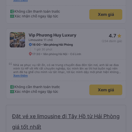
xe trung chuyển ( vf6) sạch sẽ, thoải mái bạn lái xe rất nice. 1 trải nghiệm
Xem thêm
tuyệt vời! Cảm ơn nhiều
Không cần thanh toán trước
Xem giá
Xác nhận chỗ ngay lập tức
Vip Phương Huy Luxury
4.7
Limousine 11 chỗ
(234 đánh giá)
16:00 • Văn phòng Hải Phòng
1 giờ 30 phút
17:30 • Văn phòng Hà Nội - Cổ Linh
Nhà xe phục vụ rất ổn, có xe trung chuyển đưa đón tận nơi, anh lái xe đưa
mình từ HP về HN rất chuyên nghiệp, lúc mình lên xe thì hơi buồn ngủ nên
anh đã hạ ghế cho mình và tắt nhạc, tới lúc mình dậy mới phát hiện không
thấy điện thoại thì anh đã ngay lập tức gọi xe trung chuyển để tìm điện thoại
Xem thêm
hộ mình và mình nhận được điện thoại ngay trong ngày hôm đó. Cảm ơn anh
và nhà xe rất nhiều. 1000 sao ạ.
Không cần thanh toán trước
Xem giá
Xác nhận chỗ ngay lập tức
Đặt vé xe limousine đi Tây Hồ từ Hải Phòng
giá tốt nhất