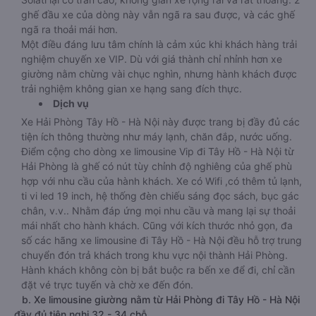
ghế đầu xe của dòng này vẫn ngã ra sau được, và các ghế
ngã ra thoải mái hơn.
Một điều đáng lưu tâm chính là cảm xúc khi khách hàng trải
nghiệm chuyến xe VIP. Dù với giá thành chỉ nhỉnh hơn xe
giường nằm chừng vài chục nghìn, nhưng hành khách được
trải nghiệm không gian xe hạng sang đích thực.
Dịch vụ
Xe Hải Phòng Tây Hồ - Hà Nội này được trang bị đầy đủ các
tiện ích thông thường như máy lạnh, chăn đắp, nước uống.
Điểm cộng cho dòng xe limousine Vip đi Tây Hồ - Hà Nội từ
Hải Phòng là ghế có nút tùy chỉnh độ nghiêng của ghế phù
hợp với nhu cầu của hành khách. Xe có Wifi ,có thêm tủ lạnh,
ti vi led 19 inch, hệ thống đèn chiếu sáng đọc sách, bục gác
chân, v.v.. Nhằm đáp ứng mọi nhu cầu và mang lại sự thoải
mái nhất cho hành khách. Cũng với kích thước nhỏ gọn, đa
số các hãng xe limousine đi Tây Hồ - Hà Nội đều hỗ trợ trung
chuyển đón trả khách trong khu vực nội thành Hải Phòng.
Hành khách không còn bị bắt buộc ra bến xe để đi, chỉ cần
đặt vé trực tuyến và chờ xe đến đón.
b. Xe limousine giường nằm từ Hải Phòng đi Tây Hồ - Hà Nội
đầy đủ tiện nghi 32 - 34 chỗ