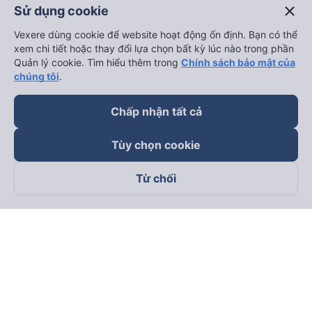
close
Sử dụng cookie
Vexere dùng cookie để website hoạt động ổn định. Bạn có thể
xem chi tiết hoặc thay đổi lựa chọn bất kỳ lúc nào trong phần
Quản lý cookie. Tìm hiểu thêm trong
Chính sách bảo mật của
chúng tôi
.
Chấp nhận tất cả
Tùy chọn cookie
Từ chối
Theo dõi chúng tôi trên
Facebook
Tiktok
Youtube
Công ty TNHH Thương Mại Dịch Vụ Vexere
Địa chỉ đăng ký kinh doanh: 8C Chữ Đồng Tử, Phường Tân
Sơn Nhất, TP. Hồ Chí Minh, Việt Nam