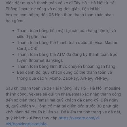
Việc đặt mua và thanh toán vé xe đi Tây Hồ - Hà Nội từ Hải
Phòng limousine cũng vô cùng đơn giản, tiện lợi khi
Vexere.com hỗ trợ đến 06 hình thức thanh toán khác nhau
bao gồm:
Thanh toán bằng tiền mặt tại các cửa hàng tiện lợi và
siêu thị gần nhà.
Thanh toán bằng thẻ thanh toán quốc tế (Visa, Master
Card, JCB).
Thanh toán bằng thẻ ATM đã đăng ký thanh toán trực
tuyến (Internet Banking).
Thanh toán bằng hình thức chuyển khoản ngân hàng.
Bên cạnh đó, quý khách cũng có thể thanh toán vé
thông qua các ví Momo, ZaloPay, AirPay, VNPay,…
Sau khi thanh toán vé xe Hải Phòng Tây Hồ - Hà Nội limousine
thành công, Vexere sẽ gửi tin nhắn/email xác nhận thành công
đến số điện thoại/email mà quý khách đã đăng ký. Đến ngày
đi, quý khách vui lòng có mặt tại điểm đón trước 30 phút giờ
khởi hành để chuẩn bị lên xe. Để kiểm tra tình trạng vé đã đặt,
quý khách vui lòng truy cập
https://vexere.com/vi-
VN/booking/ticketinfo