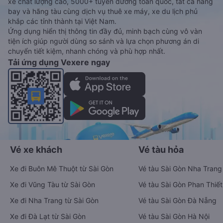
xe chất lượng cao, 5000+ tuyến đường toàn quốc, tất cả hãng
bay và hãng tàu cùng dịch vụ thuê xe máy, xe du lịch phủ
khắp các tỉnh thành tại Việt Nam.
Ứng dụng hiển thị thông tin đầy đủ, minh bạch cùng vô vàn
tiện ích giúp người dùng so sánh và lựa chọn phương án di
chuyển tiết kiệm, nhanh chóng và phù hợp nhất.
Tải ứng dụng Vexere ngay
Vé xe khách
Vé tàu hỏa
Xe đi Buôn Mê Thuột từ Sài Gòn
Vé tàu Sài Gòn Nha Trang
Xe đi Vũng Tàu từ Sài Gòn
Vé tàu Sài Gòn Phan Thiết
Xe đi Nha Trang từ Sài Gòn
Vé tàu Sài Gòn Đà Nẵng
Xe đi Đà Lạt từ Sài Gòn
Vé tàu Sài Gòn Hà Nội