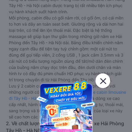
Tây Hồ - Hà Nội cabin được trang bị rất nhiều tiện ích phục
vụ hành khách suốt hành trình.
Mỗi phòng, cabin đều có gối nằm rời, có gối ôm, có cái mền
to hơn và dây an toàn seat belt. Giường rộng và dài hơn hai
loại trên, có thể lăn lộn thoải mái. Đặc biệt là hệ thống
massage sẽ giúp bạn thư giãn trong những giờ nằm xe Hải
Phòng đến Tây Hồ - Hà Nội dài. Bảng điều khiển chính nằm
ngay cạnh đầu để tiện tay tuỳ chỉnh gồm: một cái nút to
đùng để gọi tiếp viên, 2 cổng USB , 1 jack cắm 3.5mm và 3
cái nút có biểu tượng nguồn dùng để tắt/mở dàn đèn chính
của buồng nằm chạy dọc trên đầu, đèn dưới chân và màn
hình tv có đầy đủ phim chuẩn HD phục vụ hành khách giải
trí trong chuyến đi từ Hải Phòng đến Tây Hồ - Hà Nội.
Lưu ý 2 cabin cuối thường thiết kế nhỏ hơn phù hợp với
những người có thân hình nhỏ nhắn. Dòng
xe cabin limousine
đi Tây Hồ - Hà Nội từ Hải Phòng
này đang là dòng xe cao
cấp nhất, hành khách thường chọn vì sự riêng tư, thoải mái,
sang trọng và tiện nghi. Tất nhiên giá thành của loại xe này
sẽ cao hơn các loại khác.
2. Về chất lượng, review, đánh giá nhà xe Hải Phòng
Tây Hồ - Hà Nội limousine