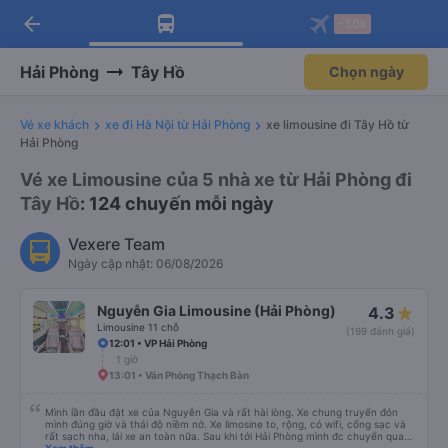
arrow_back
Tải app Vexere ngay!
Tải app Vexere
-30k
Mở app
Mở app
Nhận ưu đãi thành viên độc
-30k/ghế khi đặt vé máy bay qua
quyền
app
Hải Phòng
Tây Hồ
Chọn ngày
Vé xe khách
xe đi Hà Nội từ Hải Phòng
xe limousine đi Tây Hồ từ
Hải Phòng
Vé xe Limousine của 5 nhà xe từ Hải Phòng đi
Tây Hồ
: 124 chuyến mỗi ngày
Vexere Team
Ngày cập nhật: 06/08/2026
Nguyễn Gia Limousine (Hải Phòng)
4.3
Limousine 11 chỗ
(199 đánh giá)
12:01 • VP Hải Phòng
1 giờ
13:01 • Văn Phòng Thạch Bàn
Mình lần đầu đặt xe của Nguyễn Gia và rất hài lòng. Xe chung truyển đón
mình đúng giờ và thái độ niềm nở. Xe limosine to, rộng, có wifi, cổng sạc và
rất sạch nha, lái xe an toàn nữa. Sau khi tới Hải Phòng mình đc chuyển qua