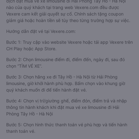
dịch đặt mua vé xe limousine đi Hải Phòng Tây Hồ - Hà Nội
nào của quý khách tại trang web Vexere.com đều được
Vexere cam kết giải quyết sự cố. Chính sách tặng coupon
giảm giá hoặc hoàn tiền sẽ tùy theo từng trường hợp sự việc.
Hướng dẫn đặt vé tại Vexere.com:
Bước 1: Truy cập vào website Vexere hoặc tải app Vexere trên
CH Play hoặc App Store.
Bước 2: Chọn limousine điểm đi, điểm đến, ngày đi, sau đó
chọn “TÌM VÉ XE”.
Bước 3: Chọn hãng xe đi Tây Hồ - Hà Nội từ Hải Phòng
limousine, giờ khởi hành phù hợp. Bấm chọn vào khung giờ
quý khách muốn đi để tiến hành đặt vé.
Bước 4: Chọn vị trí/giường ghế, điểm đón, điểm trả và nhập
thông tin hành khách khi đặt mua vé xe limousine đi Hải
Phòng Tây Hồ - Hà Nội
Bước 5: Chọn hình thức thanh toán vé phù hợp và tiến hành
thanh toán vé.