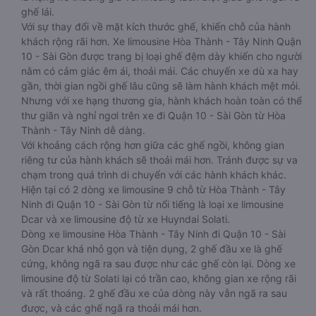
ghế lái.
Với sự thay đổi về mặt kích thước ghế, khiến chỗ của hành
khách rộng rãi hơn. Xe limousine Hòa Thành - Tây Ninh Quận
10 - Sài Gòn được trang bị loại ghế đệm dày khiến cho người
nằm có cảm giác êm ái, thoải mái. Các chuyến xe dù xa hay
gần, thời gian ngồi ghế lâu cũng sẽ làm hành khách mệt mỏi.
Nhưng với xe hạng thương gia, hành khách hoàn toàn có thể
thư giãn và nghỉ ngơi trên xe đi Quận 10 - Sài Gòn từ Hòa
Thành - Tây Ninh dễ dàng.
Với khoảng cách rộng hơn giữa các ghế ngồi, không gian
riêng tư của hành khách sẽ thoải mái hơn. Tránh được sự va
chạm trong quá trình di chuyển với các hành khách khác.
Hiện tại có 2 dòng xe limousine 9 chỗ từ Hòa Thành - Tây
Ninh đi Quận 10 - Sài Gòn từ nổi tiếng là loại xe limousine
Dcar và xe limousine độ từ xe Huyndai Solati.
Dòng xe limousine Hòa Thành - Tây Ninh đi Quận 10 - Sài
Gòn Dcar khá nhỏ gọn và tiện dụng, 2 ghế đầu xe là ghế
cứng, không ngã ra sau được như các ghế còn lại. Dòng xe
limousine độ từ Solati lại có trần cao, không gian xe rộng rãi
và rất thoáng. 2 ghế đầu xe của dòng này vẫn ngã ra sau
được, và các ghế ngã ra thoải mái hơn.