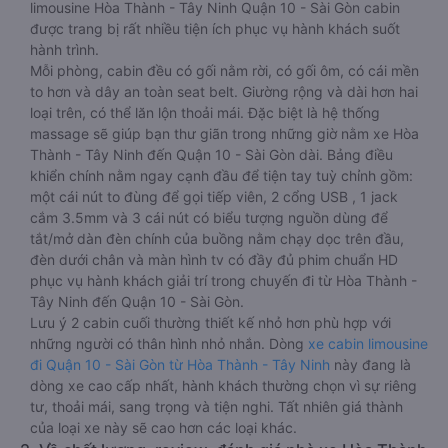
limousine Hòa Thành - Tây Ninh Quận 10 - Sài Gòn cabin
được trang bị rất nhiều tiện ích phục vụ hành khách suốt
hành trình.
Mỗi phòng, cabin đều có gối nằm rời, có gối ôm, có cái mền
to hơn và dây an toàn seat belt. Giường rộng và dài hơn hai
loại trên, có thể lăn lộn thoải mái. Đặc biệt là hệ thống
massage sẽ giúp bạn thư giãn trong những giờ nằm xe Hòa
Thành - Tây Ninh đến Quận 10 - Sài Gòn dài. Bảng điều
khiển chính nằm ngay cạnh đầu để tiện tay tuỳ chỉnh gồm:
một cái nút to đùng để gọi tiếp viên, 2 cổng USB , 1 jack
cắm 3.5mm và 3 cái nút có biểu tượng nguồn dùng để
tắt/mở dàn đèn chính của buồng nằm chạy dọc trên đầu,
đèn dưới chân và màn hình tv có đầy đủ phim chuẩn HD
phục vụ hành khách giải trí trong chuyến đi từ Hòa Thành -
Tây Ninh đến Quận 10 - Sài Gòn.
Lưu ý 2 cabin cuối thường thiết kế nhỏ hơn phù hợp với
những người có thân hình nhỏ nhắn. Dòng
xe cabin limousine
đi Quận 10 - Sài Gòn từ Hòa Thành - Tây Ninh
này đang là
dòng xe cao cấp nhất, hành khách thường chọn vì sự riêng
tư, thoải mái, sang trọng và tiện nghi. Tất nhiên giá thành
của loại xe này sẽ cao hơn các loại khác.