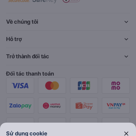
keyboard_arrow_down
Về chúng tôi
keyboard_arrow_down
Hỗ trợ
keyboard_arrow_down
Trở thành đối tác
Đối tác thanh toán
close
Sử dụng cookie