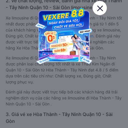
2. Về chất lượng, review, đánh giá nhà xe Hòa Thành
- Tây Ninh Quận 10 - Sài Gòn limousine
Xe limousine đi Quận 10 - Sài Gòn từ Hòa Thành - Tây Ninh tốt
nhất được phân loại chất lượng dựa trên đánh giá từ 1 đến 5
của khách hàng với các tiêu chí như: Chất lượng xe limousine,
Đúng giờ, Chất lượng phục vụ trên
Vexere.com
. Đánh giá này
được viết trực tiếp bởi các khách hàng đã trải nghiệm các
hãng Xe Hòa Thành - Tây Ninh đi Quận 10 - Sài Gòn.
Xe limousine đi Quận 10 - Sài Gòn từ Hòa Thành - Tây Ninh
được phân loại chất lượng tốt nhất là xe Thảo Kim Ngân đi
Quận 10 - Sài Gòn từ Hòa Thành - Tây Ninh đạt 4.8 / 5 điểm
dựa trên các tiêu chí như: Chất lượng xe, Đúng giờ, Chất
lượng phục vụ.
Đánh giá này được viết trực tiếp bởi các khách hàng đã trải
nghiệm dịch vụ của các hãng xe limousine đi Hòa Thành - Tây
Ninh Quận 10 - Sài Gòn .
3. Giá vé xe Hòa Thành - Tây Ninh Quận 10 - Sài
Gòn