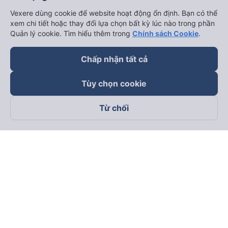
Vexere dùng cookie để website hoạt động ổn định. Bạn có thể
xem chi tiết hoặc thay đổi lựa chọn bất kỳ lúc nào trong phần
Quản lý cookie. Tìm hiểu thêm trong
Chính sách Cookie
.
Chấp nhận tất cả
Tùy chọn cookie
Từ chối
Theo dõi chúng tôi trên
Facebook
Tiktok
Youtube
Công ty TNHH Thương Mại Dịch Vụ Vexere
Địa chỉ đăng ký kinh doanh: 8C Chữ Đồng Tử, Phường Tân
Sơn Nhất, TP. Hồ Chí Minh, Việt Nam
Địa chỉ
:
Lầu 2, toà nhà H3 Circo Hoàng Diệu, 384 Hoàng Diệu,
Phường Khánh Hội, TP Hồ Chí Minh, Việt Nam