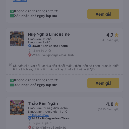
được, anh thật muốn tip cho bác tài. Xe này là xe Limousine nhưng mà vé xe
Xem thêm
bằng xe khách cũng 100k. Rất hài lòng, điểm duy nhất phải cải thiện là wifi
trên xe ko kết nối được.
Không cần thanh toán trước
Xem giá
Xác nhận chỗ ngay lập tức
Huệ Nghĩa Limousine
4.7
Limousine 11 chỗ
(347 đánh giá)
Limousine 9 chỗ
20:30 • Bến xe Hoà Thành
2 giờ 10 phút
22:40 • Văn phòng Lê Đại Hành
Chuyến đi tuyệt vời, xe đưa đón thoải mái từ điểm đón đã chọn, quản lý nhiệt
tình và lịch sự, chỗ ngồi tuyệt vời, sạch sẽ và thoải mái 🥰✨
Không cần thanh toán trước
Xem giá
Xác nhận chỗ ngay lập tức
Thảo Kim Ngân
4.8
Limousine thượng đỉnh 9 chỗ
(1459 đánh giá)
Limousine thương gia 11 chỗ
+1 loại xe khác
14:35 • Phòng vé Hòa Thành
2 giờ 35 phút
17:10 • Phòng vé Quận 10