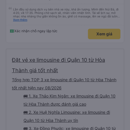
Lần đầu sử dụng dịch vụ bên nhà xe này, khá ấn tượng. Mình đến Núi Bà, đi
4:20, về 17:35. Phòng chờ sạch sẽ, nhân viên nhiệt tình. Tài xế lịch sự, mở
nhạc nhẹ nhàng thư giãn không ồn ào, ghế có massage, lên xe ngủ đã luôn
😆. Thấy có quét dọn xe trước khi mời khách lên. Xuất phát có chậm hơn giờ
Xem thêm
trên vé 5-10p nhưng với mình không đáng kể. Có trung chuyển tới tận bãi xe
KDL Sunworld, phòng chờ trong đó luôn. Tài xế trung chuyển cũng lịch sự,
nhiệt tình. Chuyến đi phục vụ chai nước nhỏ với kẹo gừng, chiều về phục vụ
Xác nhận chỗ ngay lập tức
Xem giá
trái cây tại phòng chờ, nước bí đao hạt chia, thanh long sấy và kẹo gừng.
Kẹo gừng ngon nha, cho 1 viên ăn chưa đã 🥹 Nói chung ưng rồi đó, lần sau
có đi TN sẽ tiếp tục book nhà xe này 👍
Đặt vé xe limousine đi Quận 10 từ Hòa
Thành giá tốt nhất
Tổng hợp TOP 3 xe limousine đi Quận 10 từ Hòa Thành
tốt nhất hiện nay 08/2026
🚌 1. Xe Thảo Kim Ngân: xe limousine đi Quận 10
từ Hòa Thành được đánh giá cao
🚌 2. Xe Huệ Nghĩa Limousine: xe limousine đi
Quận 10 từ Hòa Thành uy tín
🚌 3. Xe Đồng Phước: xe limousine đi Quận 10 từ