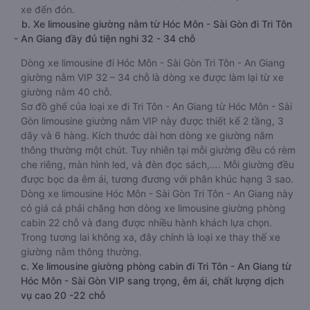
xe đến đón.
b. Xe limousine giường nằm từ Hóc Môn - Sài Gòn đi Tri Tôn
- An Giang đầy đủ tiện nghi 32 - 34 chỗ
Dòng xe limousine đi Hóc Môn - Sài Gòn Tri Tôn - An Giang
giường nằm VIP 32 – 34 chỗ là dòng xe được làm lại từ xe
giường nằm 40 chỗ.
Sơ đồ ghế của loại xe đi Tri Tôn - An Giang từ Hóc Môn - Sài
Gòn limousine giường nằm VIP này được thiết kế 2 tầng, 3
dãy và 6 hàng. Kích thước dài hơn dòng xe giường nằm
thông thường một chút. Tuy nhiên tại mỗi giường đều có rèm
che riêng, màn hình led, và đèn đọc sách,…. Mỗi giường đều
được bọc da êm ái, tương đương với phân khúc hạng 3 sao.
Dòng xe limousine Hóc Môn - Sài Gòn Tri Tôn - An Giang này
có giá cả phải chăng hơn dòng xe limousine giường phòng
cabin 22 chỗ và đang được nhiều hành khách lựa chọn.
Trong tương lai không xa, đây chính là loại xe thay thế xe
giường nằm thông thường.
c. Xe limousine giường phòng cabin đi Tri Tôn - An Giang từ
Hóc Môn - Sài Gòn VIP sang trọng, êm ái, chất lượng dịch
vụ cao 20 -22 chỗ