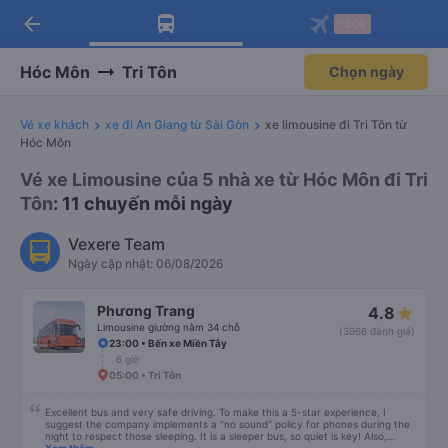
arrow_back
Tải app Vexere ngay!
Tải app Vexere
-30k
Mở app
Mở app
Nhận ưu đãi thành viên độc
-30k/ghế khi đặt vé máy bay qua
quyền
app
Hóc Môn
Tri Tôn
Chọn ngày
Vé xe khách
xe đi An Giang từ Sài Gòn
xe limousine đi Tri Tôn từ
Hóc Môn
Vé xe Limousine của 5 nhà xe từ Hóc Môn đi Tri
Tôn
: 11 chuyến mỗi ngày
Vexere Team
Ngày cập nhật: 06/08/2026
Phương Trang
4.8
Limousine giường nằm 34 chỗ
(3966 đánh giá)
23:00 • Bến xe Miền Tây
6 giờ
05:00 • Tri Tôn
Excellent bus and very safe driving. To make this a 5-star experience, I
suggest the company implements a "no sound" policy for phones during the
night to respect those sleeping. It is a sleeper bus, so quiet is key! Also,