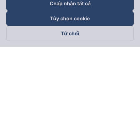
Chấp nhận tất cả
Tùy chọn cookie
Từ chối
Theo dõi chúng tôi trên
Facebook
Tiktok
Youtube
Công ty TNHH Thương Mại Dịch Vụ Vexere
Địa chỉ đăng ký kinh doanh: 8C Chữ Đồng Tử, Phường Tân
Sơn Nhất, TP. Hồ Chí Minh, Việt Nam
Địa chỉ
:
Lầu 2, toà nhà H3 Circo Hoàng Diệu, 384 Hoàng Diệu,
Phường Khánh Hội, TP Hồ Chí Minh, Việt Nam
Tầng 3, toà nhà 101 Láng Hạ, 101 Láng Hạ, Phường Láng, TP.
Hà Nội, Việt Nam
Giấy chứng nhận ĐKKD số 0315133726 do Sở KH và ĐT TP.
Hồ Chí Minh cấp lần đầu ngày 27/6/2018
Bản quyền © 2025 thuộc về Vexere.com