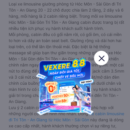
Loại xe limousine giường phòng từ Hóc Môn - Sài Gòn đi Tri
Tôn - An Giang 20 - 22 chỗ được chia làm 2 tầng, 2 dãy và 6
hàng, mỗi hàng là 2 cabin riêng biệt. Trong mỗi xe limousine
Hóc Môn - Sài Gòn Tri Tôn - An Giang cabin được trang bị rất
nhiều tiện ích phục vụ hành khách suốt hành trình.
Mỗi phòng, cabin đều có gối nằm rời, có gối ôm, có cái mền
to hơn và dây an toàn seat belt. Giường rộng và dài hơn hai
loại trên, có thể lăn lộn thoải mái. Đặc biệt là hệ thống
massage sẽ giúp bạn thư giãn trong những giờ nằm xe Hóc
Môn - Sài Gòn đến Tri Tôn - An Giang dài. Bảng điều khiển
chính nằm ngay cạnh đầu để tiện tay tuỳ chỉnh gồm: một cái
nút to đùng để gọi tiếp viên, 2 cổng USB , 1 jack cắm 3.5mm
và 3 cái nút có biểu tượng nguồn dùng để tắt/mở dàn đèn
chính của buồng nằm chạy dọc trên đầu, đèn dưới chân và
màn hình tv có đầy đủ phim chuẩn HD phục vụ hành khách
giải trí trong chuyến đi từ Hóc Môn - Sài Gòn đến Tri Tôn -
An Giang.
Lưu ý 2 cabin cuối thường thiết kế nhỏ hơn phù hợp với
những người có thân hình nhỏ nhắn. Dòng
xe cabin limousine
đi Tri Tôn - An Giang từ Hóc Môn - Sài Gòn
này đang là dòng
xe cao cấp nhất, hành khách thường chọn vì sự riêng tư,