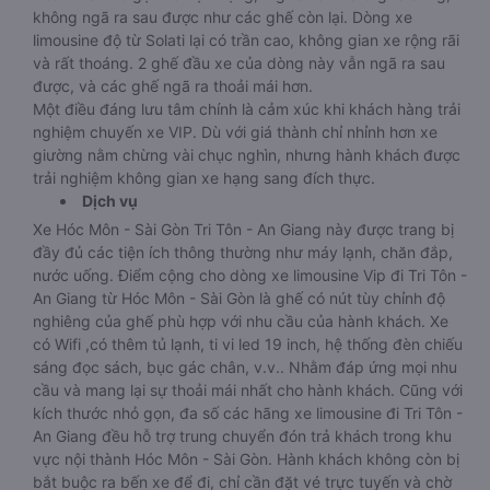
không ngã ra sau được như các ghế còn lại. Dòng xe
limousine độ từ Solati lại có trần cao, không gian xe rộng rãi
và rất thoáng. 2 ghế đầu xe của dòng này vẫn ngã ra sau
được, và các ghế ngã ra thoải mái hơn.
Một điều đáng lưu tâm chính là cảm xúc khi khách hàng trải
nghiệm chuyến xe VIP. Dù với giá thành chỉ nhỉnh hơn xe
giường nằm chừng vài chục nghìn, nhưng hành khách được
trải nghiệm không gian xe hạng sang đích thực.
Dịch vụ
Xe Hóc Môn - Sài Gòn Tri Tôn - An Giang này được trang bị
đầy đủ các tiện ích thông thường như máy lạnh, chăn đắp,
nước uống. Điểm cộng cho dòng xe limousine Vip đi Tri Tôn -
An Giang từ Hóc Môn - Sài Gòn là ghế có nút tùy chỉnh độ
nghiêng của ghế phù hợp với nhu cầu của hành khách. Xe
có Wifi ,có thêm tủ lạnh, ti vi led 19 inch, hệ thống đèn chiếu
sáng đọc sách, bục gác chân, v.v.. Nhằm đáp ứng mọi nhu
cầu và mang lại sự thoải mái nhất cho hành khách. Cũng với
kích thước nhỏ gọn, đa số các hãng xe limousine đi Tri Tôn -
An Giang đều hỗ trợ trung chuyển đón trả khách trong khu
vực nội thành Hóc Môn - Sài Gòn. Hành khách không còn bị
bắt buộc ra bến xe để đi, chỉ cần đặt vé trực tuyến và chờ