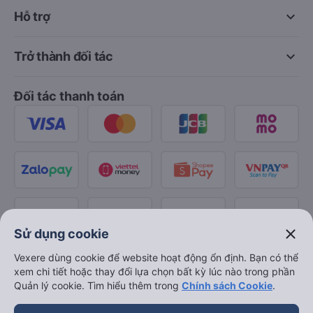
keyboard_arrow_down
Hỗ trợ
keyboard_arrow_down
Trở thành đối tác
Đối tác thanh toán
close
Sử dụng cookie
Vexere dùng cookie để website hoạt động ổn định. Bạn có thể
xem chi tiết hoặc thay đổi lựa chọn bất kỳ lúc nào trong phần
Quản lý cookie. Tìm hiểu thêm trong
Chính sách Cookie
.