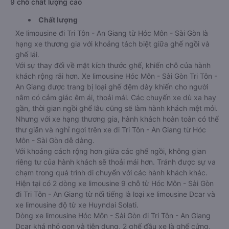
9 chỗ chất lượng cao
Chất lượng
Xe limousine đi Tri Tôn - An Giang từ Hóc Môn - Sài Gòn là
hạng xe thương gia với khoảng tách biệt giữa ghế ngồi và
ghế lái.
Với sự thay đổi về mặt kích thước ghế, khiến chỗ của hành
khách rộng rãi hơn. Xe limousine Hóc Môn - Sài Gòn Tri Tôn -
An Giang được trang bị loại ghế đệm dày khiến cho người
nằm có cảm giác êm ái, thoải mái. Các chuyến xe dù xa hay
gần, thời gian ngồi ghế lâu cũng sẽ làm hành khách mệt mỏi.
Nhưng với xe hạng thương gia, hành khách hoàn toàn có thể
thư giãn và nghỉ ngơi trên xe đi Tri Tôn - An Giang từ Hóc
Môn - Sài Gòn dễ dàng.
Với khoảng cách rộng hơn giữa các ghế ngồi, không gian
riêng tư của hành khách sẽ thoải mái hơn. Tránh được sự va
chạm trong quá trình di chuyển với các hành khách khác.
Hiện tại có 2 dòng xe limousine 9 chỗ từ Hóc Môn - Sài Gòn
đi Tri Tôn - An Giang từ nổi tiếng là loại xe limousine Dcar và
xe limousine độ từ xe Huyndai Solati.
Dòng xe limousine Hóc Môn - Sài Gòn đi Tri Tôn - An Giang
Dcar khá nhỏ gọn và tiện dụng, 2 ghế đầu xe là ghế cứng,