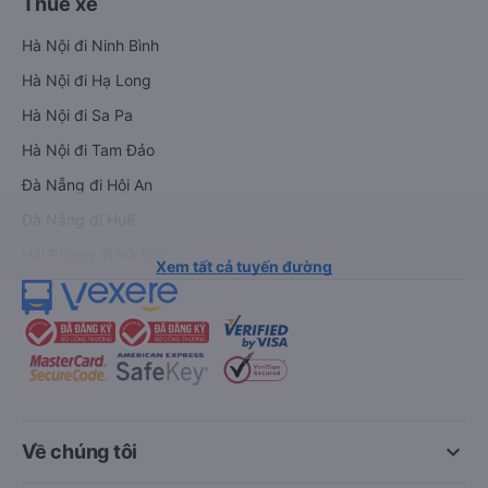
Thuê xe
Hà Nội đi Ninh Bình
Hà Nội đi Hạ Long
Hà Nội đi Sa Pa
Hà Nội đi Tam Đảo
Đà Nẵng đi Hội An
Đà Nẵng đi Huế
Hải Phòng đi Hà Nội
Xem tất cả tuyến đường
keyboard_arrow_down
Về chúng tôi