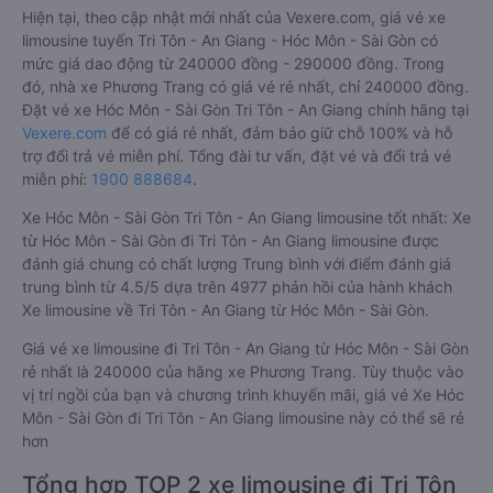
Hiện tại, theo cập nhật mới nhất của Vexere.com, giá vé xe
limousine tuyến Tri Tôn - An Giang - Hóc Môn - Sài Gòn có
mức giá dao động từ 240000 đồng - 290000 đồng. Trong
đó, nhà xe Phương Trang có giá vé rẻ nhất, chỉ 240000 đồng.
Đặt vé xe Hóc Môn - Sài Gòn Tri Tôn - An Giang chính hãng tại
Vexere.com
để có giá rẻ nhất, đảm bảo giữ chỗ 100% và hỗ
trợ đổi trả vé miễn phí. Tổng đài tư vấn, đặt vé và đổi trả vé
miễn phí:
1900 888684
.
Xe Hóc Môn - Sài Gòn Tri Tôn - An Giang limousine tốt nhất: Xe
từ Hóc Môn - Sài Gòn đi Tri Tôn - An Giang limousine được
đánh giá chung có chất lượng Trung bình với điểm đánh giá
trung bình từ 4.5/5 dựa trên 4977 phản hồi của hành khách
Xe limousine về Tri Tôn - An Giang từ Hóc Môn - Sài Gòn.
Giá vé xe limousine đi Tri Tôn - An Giang từ Hóc Môn - Sài Gòn
rẻ nhất là 240000 của hãng xe Phương Trang. Tùy thuộc vào
vị trí ngồi của bạn và chương trình khuyến mãi, giá vé Xe Hóc
Môn - Sài Gòn đi Tri Tôn - An Giang limousine này có thể sẽ rẻ
hơn
Tổng hợp TOP 2 xe limousine đi Tri Tôn