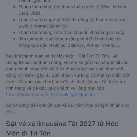
siêu thị gần nhà.
Thanh toán bằng thẻ thanh toán quốc tế (Visa, Master
Card, JCB).
Thanh toán bằng thẻ ATM đã đăng ký thanh toán trực
tuyến (Internet Banking).
Thanh toán bằng hình thức chuyển khoản ngân hàng.
Bên cạnh đó, quý khách cũng có thể thanh toán vé
thông qua các ví Momo, ZaloPay, AirPay, VNPay,…
Sau khi thanh toán vé xe Hóc Môn - Sài Gòn Tri Tôn - An
Giang limousine thành công, Vexere sẽ gửi tin nhắn/email xác
nhận thành công đến số điện thoại/email mà quý khách đã
đăng ký. Đến ngày đi, quý khách vui lòng có mặt tại điểm đón
trước 30 phút giờ khởi hành để chuẩn bị lên xe. Để kiểm tra
tình trạng vé đã đặt, quý khách vui lòng truy cập
https://vexere.com/vi-VN/booking/ticketinfo
Xem hướng dẫn chi tiết đặt vé xe, minh họa bằng hình ảnh
tại
đây
.
Đặt vé xe limousine Tết 2027 từ Hóc
Môn đi Tri Tôn