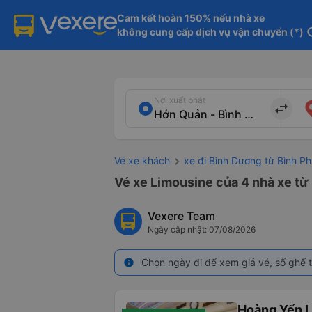
Cam kết hoàn 150% nếu nhà xe

không cung cấp dịch vụ vận chuyển (*)
in
Nơi xuất phát
import_export
Vé xe khách
xe đi Bình Dương từ Bình P
Vé xe Limousine của 4 nhà xe từ
Vexere Team
Ngày cập nhật: 07/08/2026
Chọn ngày đi để xem giá vé, số ghế t
info
Hoàng Yến L