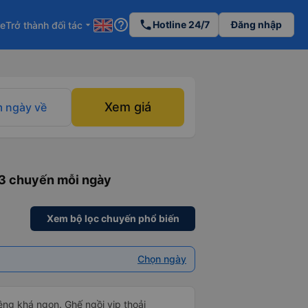
help_outline
phone
Hotline 24/7
Đăng nhập
re
Trở thành đối tác
arrow_drop_down
Xem giá
 ngày về
13 chuyến mỗi ngày
Xem bộ lọc chuyến phổ biến
Chọn ngày
êng khá ngon. Ghế ngồi vip thoải