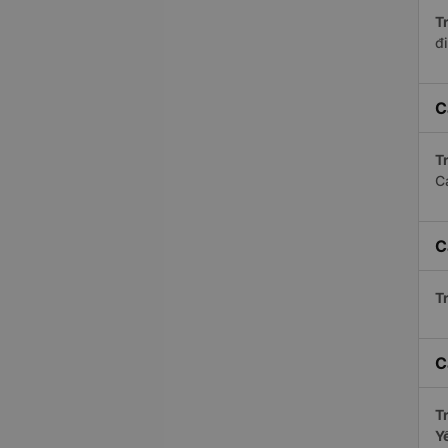
Tr
đ
C
Tr
C
C
Tr
C
Tr
Y