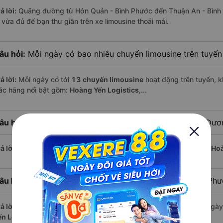
ả lời:
Quãng đường từ Hớn Quản - Bình Phước đến Thuận An - Bình
i vừa đủ để bạn thư giãn trên xe limousine thoải mái.
âu hỏi:
Mỗi ngày có bao nhiêu chuyến limousine trên tuyế
ả lời:
Mỗi ngày có tới
13 chuyến limousine
hoạt động trên tuyến, k
ác hãng nổi bật gồm:
Hoàng Yến Logistics
,...
âu hỏi:
Xe limousine nào khởi hành từ Thuận An - Bình Dư
ả lời:
Chuyến limousine sớm nhất khởi hành lúc
2:00
, do nhà xe
Hoà
âu hỏi:
Xe limousine nào khởi hành từ Hớn Quản - Bình Ph
ả lời:
Nếu bạn muốn đi chuyến muộn, lựa chọn cuối cùng trong ngày 
ến Logistics
vận hành.