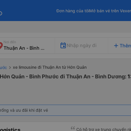
Đơn hàng của tôi
Mở bán vé trên Vexe
fo
Nơi đến
add
Nhập ngày đi
Thêm
xe limousine đi Thuận An từ Hớn Quản
hước
 Hớn Quản - Bình Phước đi Thuận An - Bình Dương
: 
rống và ưu đãi khi đặt vé
ogistics
Có hỗ trợ xe trung chuyển ri