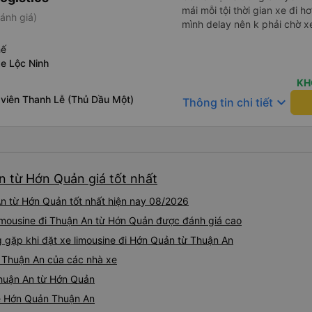
mái mỗi tội thời gian xe đi
ánh giá)
mình delay nên k phải chờ xe
hế
xe Lộc Ninh
KH
 viên Thanh Lễ (Thủ Dầu Một)
keyboard_arrow_down
Thông tin chi tiết
n từ Hớn Quản giá tốt nhất
An từ Hớn Quản tốt nhất hiện nay 08/2026
 limousine đi Thuận An từ Hớn Quản được đánh giá cao
gặp khi đặt xe limousine đi Hớn Quản từ Thuận An
n Thuận An của các nhà xe
 Thuận An từ Hớn Quản
ine Hớn Quản Thuận An