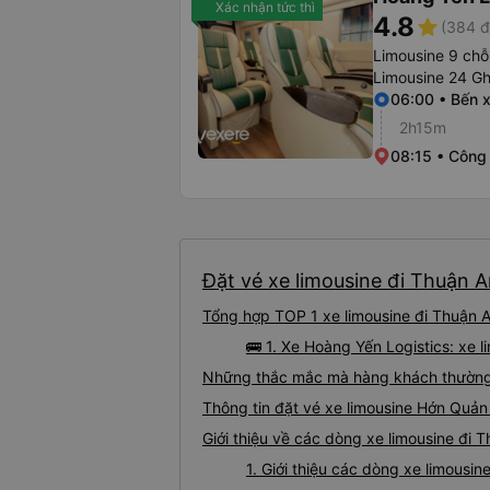
Xác nhận tức thì
4.8
star
(384 đ
Limousine 9 chỗ
Limousine 24 G
06:00 • Bến 
2h15m
08:15 • Công
Đặt vé xe limousine đi Thuận A
Tổng hợp TOP 1 xe limousine đi Thuận 
🚌 1. Xe Hoàng Yến Logistics: xe
Những thắc mắc mà hàng khách thường 
Thông tin đặt vé xe limousine Hớn Quả
Giới thiệu về các dòng xe limousine đi
1. Giới thiệu các dòng xe limous