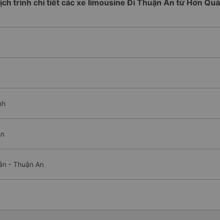
ịch trình chi tiết các xe limousine Đi Thuận An từ Hớn Qu
nh
An
ản - Thuận An