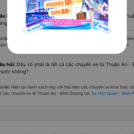
âu hỏi:
Xe limousine nào từ Hớn Quản - Bình Phước đi Thu
àng đánh giá tốt nhất?
ả lời:
Trong số các hãng,
Hoàng Yến Logistics
nổi bật nhất với điể
hách hàng – một con số minh chứng cho dịch vụ cao cấp và uy tín.
âu hỏi:
Đây có phải là tất cả các chuyến xe từ Thuận An -
hước không?
ả lời:
Hiện tại danh sách này chỉ thể hiện các chuyến xe khai thác d
ộ các chuyến xe đi Thuận An - Bình Dương tại:
Xe Hớn Quản - Bình 