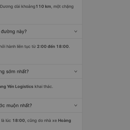
 Dương dài khoảng
110 km
, một chặng
n đường này?
hởi hành liên tục từ
2:00 đến 18:00
.
ơng sớm nhất?
ng Yến Logistics
khai thác.
ước muộn nhất?
là lúc
18:00
, cũng do nhà xe
Hoàng