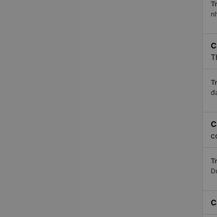
Tr
n
C
T
Tr
đ
C
c
Tr
D
C