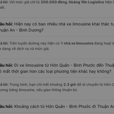
ả lời:
Với mức giá chỉ từ
200.000
đồng,
Hoàng Yến Logistics
hiện l
hất.
âu hỏi:
Hiện nay có bao nhiêu nhà xe limousine khai thác 
huận An - Bình Dương?
ả lời:
Trên tuyến đường này hiện có
1
nhà xe
limousine
đang hoạt 
a dạng về dịch vụ và mức giá.
âu hỏi:
Đi xe limousine từ Hớn Quản - Bình Phước đến Thuậ
ó mất thời gian hơn các loại phương tiện khác hay không?
ả lời:
Trung bình, bạn chỉ mất khoảng
2.3 giờ
để di chuyển từ Hớn Q
ương bằng limousine, nếu giao thông thuận lợi.
âu hỏi:
Khoảng cách từ Hớn Quản - Bình Phước đi Thuận An