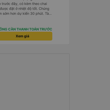
m trước đây, có kèm theo chai
 được đặt ở nhiệt độ tốt. Chúng
ến sớm hơn dự kiến 30 phút. Tài
ài xế khác ở Việt Nam! Không quá
 nhạc lớn hoặc tiếng ồn khác và
ất dễ ngủ. Tôi rất vui vì đã đặt
ÔNG CẦN THANH TOÁN TRƯỚC
ýt trên GPS và biển số xe vì tôi
Xem giá
n xe để tìm thấy nó, đây là vấn
 phải tất cả các xe buýt đều có
phải của công ty.