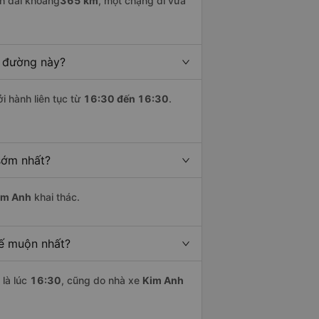
h dài khoảng
365 km
, một chặng đi vừa
n đường này?
i hành liên tục từ
16:30 đến 16:30
.
sớm nhất?
im Anh
khai thác.
uế muộn nhất?
là lúc
16:30
, cũng do nhà xe
Kim Anh