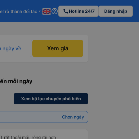
help_outline
phone
Hotline 24/7
Đăng nhập
re
Trở thành đối tác
arrow_drop_down
Xem giá
 ngày về
yến mỗi ngày
Xem bộ lọc chuyến phổ biến
Chọn ngày
rất thoải mái, rộng rãi hơn