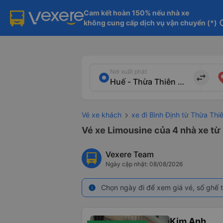
Cam kết hoàn 150% nếu nhà xe

không cung cấp dịch vụ vận chuyển (*)
in
Nơi xuất phát
import_export
Vé xe khách
xe đi Bình Định từ Thừa Th
Vé xe Limousine của 4 nhà xe từ
Vexere Team
Ngày cập nhật: 08/08/2026
Chọn ngày đi để xem giá vé, số ghế t
info
Kim Anh