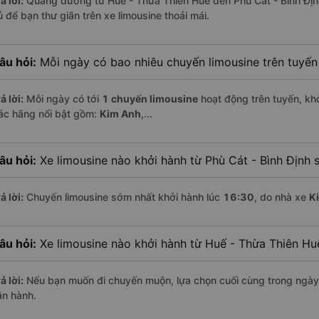
ả lời:
Quãng đường từ Huế - Thừa Thiên Huế đến Phù Cát - Bình Địn
ủ để bạn thư giãn trên xe limousine thoải mái.
âu hỏi:
Mỗi ngày có bao nhiêu chuyến limousine trên tuyế
ả lời:
Mỗi ngày có tới
1 chuyến limousine
hoạt động trên tuyến, khở
ác hãng nổi bật gồm:
Kim Anh
,...
âu hỏi:
Xe limousine nào khởi hành từ Phù Cát - Bình Định 
ả lời:
Chuyến limousine sớm nhất khởi hành lúc
16:30
, do nhà xe
K
âu hỏi:
Xe limousine nào khởi hành từ Huế - Thừa Thiên H
ả lời:
Nếu bạn muốn đi chuyến muộn, lựa chọn cuối cùng trong ngày 
ận hành.