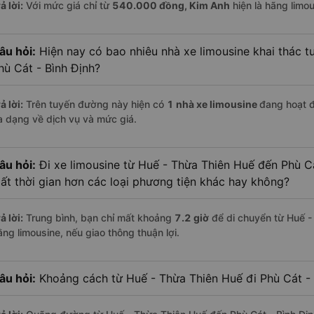
ả lời:
Với mức giá chỉ từ
540.000
đồng,
Kim Anh
hiện là hãng limou
âu hỏi:
Hiện nay có bao nhiêu nhà xe limousine khai thác t
hù Cát - Bình Định?
ả lời:
Trên tuyến đường này hiện có
1
nhà xe
limousine
đang hoạt 
a dạng về dịch vụ và mức giá.
âu hỏi:
Đi xe limousine từ Huế - Thừa Thiên Huế đến Phù Cá
ất thời gian hơn các loại phương tiện khác hay không?
ả lời:
Trung bình, bạn chỉ mất khoảng
7.2 giờ
để di chuyển từ Huế -
ằng limousine, nếu giao thông thuận lợi.
âu hỏi:
Khoảng cách từ Huế - Thừa Thiên Huế đi Phù Cát - 