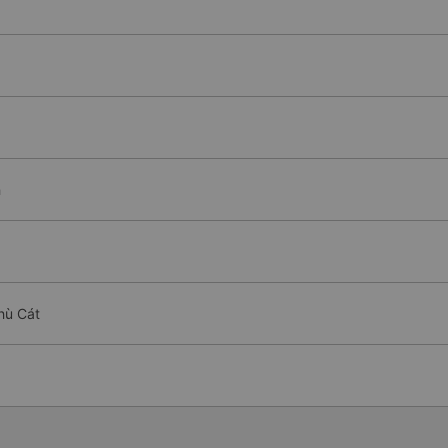
h
hù Cát