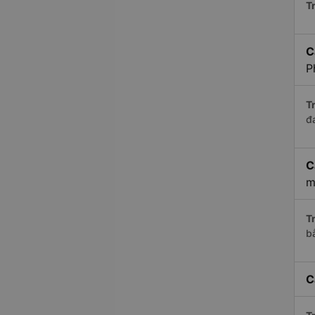
Tr
C
P
Tr
đ
C
m
Tr
b
C