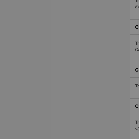
Tr
đ
C
Tr
C
C
Tr
C
Tr
v