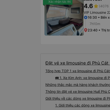
Xác nhận tức thì
4.6
star
(4076 
VIP Limousine 2
16:30 • Bến 
7h10m
23:40 • Thị t
Đặt vé xe limousine đi Phù Cát 
Tổng hợp TOP 1 xe limousine đi Phù Cát
🚌 1. Xe Kim Anh: xe limousine đi
Những thắc mắc mà hàng khách thường g
Thông tin đặt vé xe limousine Huế Phù 
Giới thiệu về các dòng xe limousine đi 
1. Giới thiệu các dòng xe limousi