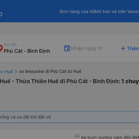
Đơn hàng của tôi
Mở bán vé trên Vexe
fo
Nơi đến
add
Nhập ngày đi
Thêm
xe limousine đi Phù Cát từ Huế
iên-Huế
 Huế - Thừa Thiên Huế đi Phù Cát - Bình Định
: 1 chu
rống và ưu đãi khi đặt vé
Xe buýt giường nằm đến BMT 