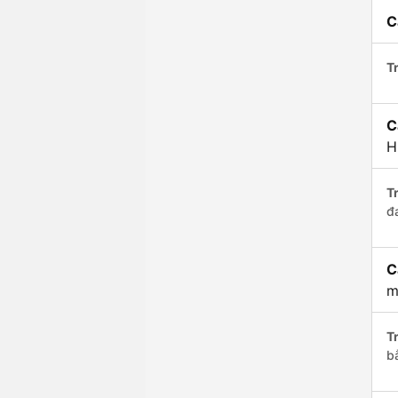
C
Tr
C
H
Tr
đ
C
m
Tr
b