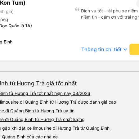
(Kon Tum)
ký. Nhân viên chuyên nghiệp
sao cho cả app Vexere và H
Dịch vụ tốt - lái phụ xe niề
nh giá)
triển để mang lại trải nghiệm
niềm tin - cảm ơn với trải n
hòng
Dọc Quốc lộ 1A)
g Bình
keyboard_arrow_down
Thông tin chi tiết
ình từ Hương Trà giá tốt nhất
Bình từ Hương Trà tốt nhất hiện nay 08/2026
 limousine đi Quảng Bình từ Hương Trà được đánh giá cao
ine đi Quảng Bình từ Hương Trà uy tín
ne đi Quảng Bình từ Hương Trà chất lượng
ặp khi đặt xe limousine đi Hương Trà từ Quảng Bình
à Quảng Bình của các nhà xe