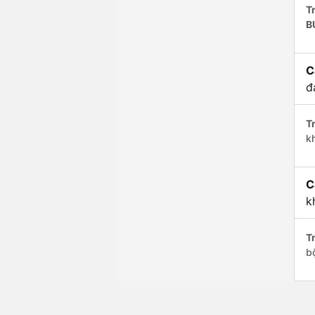
Tr
B
C
đ
Tr
k
C
k
Tr
b