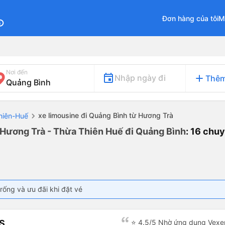
Đơn hàng của tôi
M
fo
Nơi đến
add
Nhập ngày đi
Thêm
xe limousine đi Quảng Bình từ Hương Trà
hiên-Huế
 Hương Trà - Thừa Thiên Huế đi Quảng Bình
: 16 chu
rống và ưu đãi khi đặt vé
S
⭐ 4.5/5 Nhờ ứng dụng Vexer