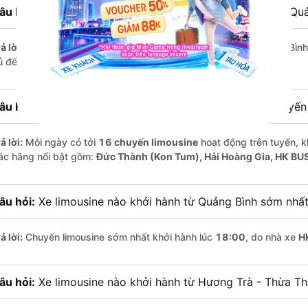
âu hỏi:
Khoảng cách từ Hương Trà - Thừa Thiên Huế đi Quả
ả lời:
Quãng đường từ Hương Trà - Thừa Thiên Huế đến Quảng Bình
ủ để bạn thư giãn trên xe limousine thoải mái.
âu hỏi:
Mỗi ngày có bao nhiêu chuyến limousine trên tuyế
ả lời:
Mỗi ngày có tới
16 chuyến limousine
hoạt động trên tuyến, k
ác hãng nổi bật gồm:
Đức Thành (Kon Tum), Hải Hoàng Gia, HK BU
âu hỏi:
Xe limousine nào khởi hành từ Quảng Bình sớm nhấ
ả lời:
Chuyến limousine sớm nhất khởi hành lúc
18:00
, do nhà xe
H
âu hỏi:
Xe limousine nào khởi hành từ Hương Trà - Thừa T