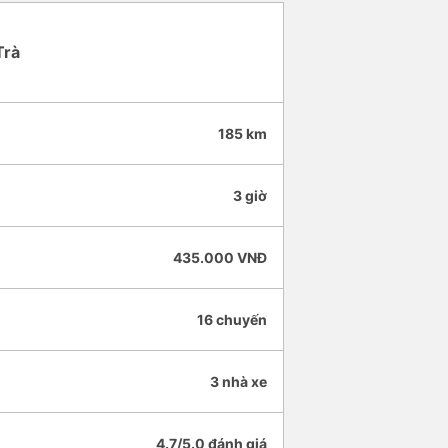
Trà
185 km
3 giờ
435.000 VNĐ
16 chuyến
3 nhà xe
4.7/5.0 đánh giá