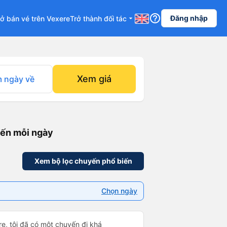
help_outline
Đăng nhập
ở bán vé trên Vexere
Trở thành đối tác
arrow_drop_down
Xem giá
 ngày về
yến mỗi ngày
Xem bộ lọc chuyến phổ biến
Chọn ngày
e, tôi đã có một chuyến đi khá