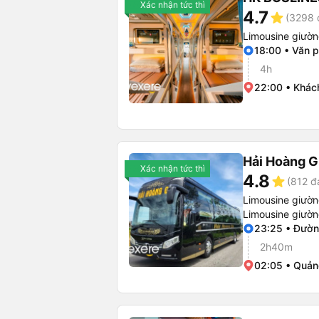
Xác nhận tức thì
4.7
star
(3298 
Limousine giườ
18:00 • Văn 
4h
22:00 • Khác
Hải Hoàng G
Xác nhận tức thì
4.8
star
(812 đ
Limousine giườ
Limousine giườ
23:25 • Đườn
2h40m
02:05 • Quản