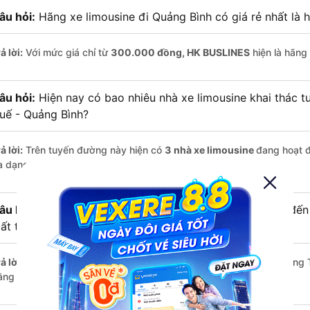
âu hỏi:
Hãng xe limousine đi Quảng Bình có giá rẻ nhất là 
ả lời:
Với mức giá chỉ từ
300.000
đồng,
HK BUSLINES
hiện là hãng 
âu hỏi:
Hiện nay có bao nhiêu nhà xe limousine khai thác 
uế - Quảng Bình?
ả lời:
Trên tuyến đường này hiện có
3
nhà xe
limousine
đang hoạt 
a dạng về dịch vụ và mức giá.
âu hỏi:
Đi xe limousine từ Hương Trà - Thừa Thiên Huế đến
ất thời gian hơn các loại phương tiện khác hay không?
ả lời:
Trung bình, bạn chỉ mất khoảng
3 giờ
để di chuyển từ Hương 
ằng limousine, nếu giao thông thuận lợi.