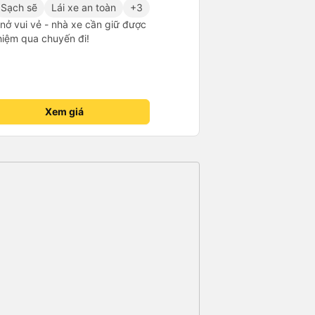
, Nhiệt tình, mình đánh giá 4,5
Sạch sẽ
Lái xe an toàn
+3
K Busline và hãng sẽ ngày phát
m nở vui vẻ - nhà xe cần giữ được
 tiện lợi hơn cho hành khách.
ghiệm qua chuyến đi!
Xem giá