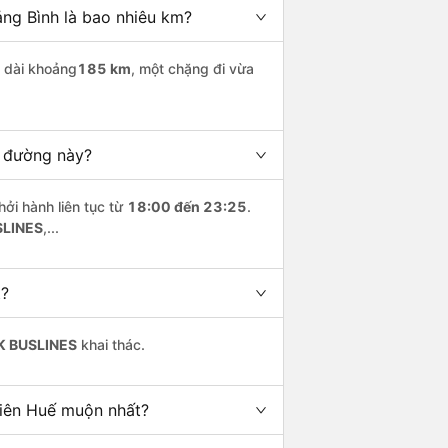
ng Bình là bao nhiêu km?
 dài khoảng
185 km
, một chặng đi vừa
n đường này?
hởi hành liên tục từ
18:00 đến 23:25
.
SLINES
,...
t?
K BUSLINES
khai thác.
hiên Huế muộn nhất?