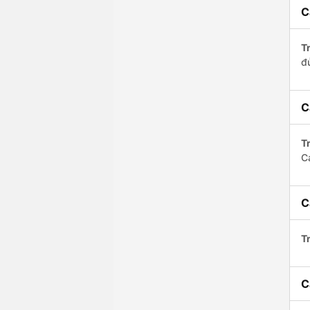
C
Tr
đ
C
Tr
C
C
Tr
C