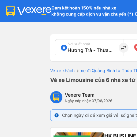
Cam kết hoàn 150% nếu nhà xe

không cung cấp dịch vụ vận chuyển (*)
in
Nơi xuất phát
import_export
Vé xe khách
xe đi Quảng Bình từ Thừa T
Vé xe Limousine của 6 nhà xe từ
Vexere Team
Ngày cập nhật: 07/08/2026
Chọn ngày đi để xem giá vé, số ghế t
info
HK BUSLINE