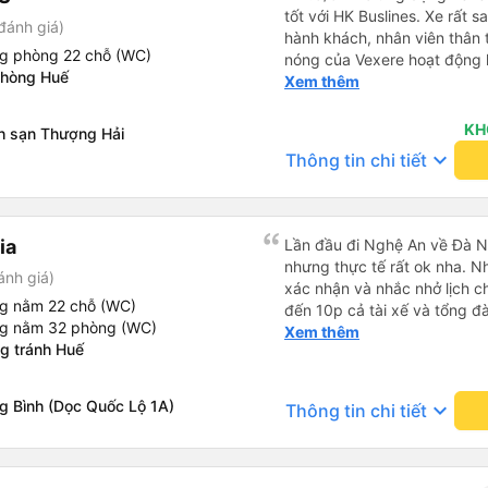
tốt với HK Buslines. Xe rất s
đánh giá)
hành khách, nhân viên thân 
ng phòng 22 chỗ (WC)
nóng của Vexere hoạt động h
phòng Huế
với khách hàng. Nhược điểm: 
Xem thêm
trên ứng dụng quá nhanh, d
quay lại, điều này có thể dẫ
KH
h sạn Thượng Hải
vì điểm trả khách chỉ ở văn 
keyboard_arrow_down
Thông tin chi tiết
không phải ở nhà tôi :) Ưu đ
đúng giờ. Điểm đón khách ch
ký. Nhân viên chuyên nghiệp
đánh giá 4.5 sao cho cả ứng
ia
Lần đầu đi Nghệ An về Đà N
Tôi hy vọng ứng dụng và công
nhưng thực tế rất ok nha. Nhà xe thân thiện, tổng đài gọi
ánh giá)
mang đến nhiều tiện ích hơn
xác nhận và nhắc nhở lịch ch
có app Vexere mà mình được
ng nằm 22 chỗ (WC)
đến 10p cả tài xế và tổng đà
tô của HK Buslines khá ổn. 
ng nằm 32 phòng (WC)
số xe và số điện thoại tài x
Xem thêm
cabin riêng, nhân viên phục
g tránh Huế
được. Mình đặt ghế nào thì giữ nguyên ghế đó cho mình.
của Vexere làm việc hiệu qu
Chỗ nằm rộng rãi, thoải mái
hàng. Điểm trừ: -0,5 sao thờ
đến ĐN sớm gần 1 tiếng so với thời 
g Bình (Dọc Quốc Lộ 1A)
keyboard_arrow_down
quá nhanh, chọn dễ dàng bư
Thông tin chi tiết
sau có nhu cầu sẽ chọn nhà 
sửa, dẫn đến nguy cơ bị mất
hàng, chỉ tại văn phòng đại d
Điểm cộng: Xe xuất bến và 