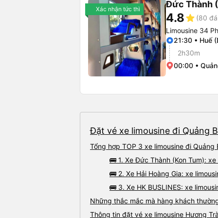
Đức Thành 
Xác nhận tức thì
4.8
star
(80 đá
Limousine 34 P
21:30 • Huế (
2h30m
00:00 • Quản
Đặt vé xe limousine đi Quảng B
Tổng hợp TOP 3 xe limousine đi Quảng 
🚌 1. Xe Đức Thành (Kon Tum): xe
🚌 2. Xe Hải Hoàng Gia: xe limous
🚌 3. Xe HK BUSLINES: xe limousi
Những thắc mắc mà hàng khách thường g
Thông tin đặt vé xe limousine Hương Tr