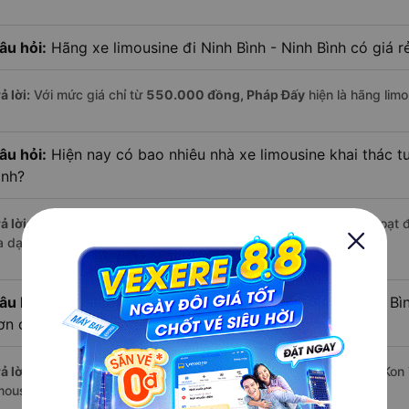
âu hỏi:
Hãng xe limousine đi Ninh Bình - Ninh Bình có giá r
ả lời:
Với mức giá chỉ từ
550.000
đồng,
Pháp Đấy
hiện là hãng limo
âu hỏi:
Hiện nay có bao nhiêu nhà xe limousine khai thác t
ình?
ả lời:
Trên tuyến đường này hiện có
4
nhà xe
limousine
đang hoạt 
a dạng về dịch vụ và mức giá.
âu hỏi:
Đi xe limousine từ Kon Tum đến Ninh Bình - Ninh Bìn
ơn các loại phương tiện khác hay không?
ả lời:
Trung bình, bạn chỉ mất khoảng
21.5 giờ
để di chuyển từ Kon 
mousine, nếu giao thông thuận lợi.