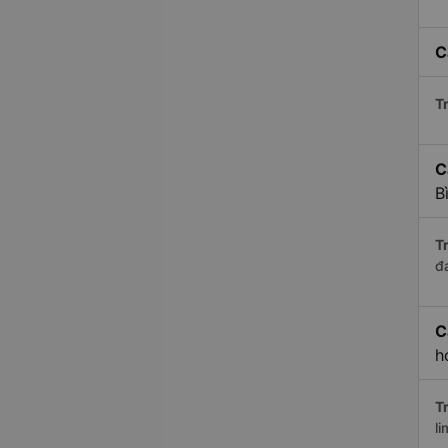
C
Tr
C
B
Tr
đ
C
h
Tr
li