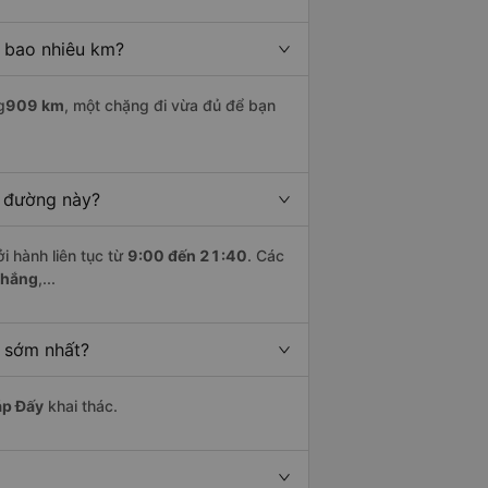
à bao nhiêu km?
g
909 km
, một chặng đi vừa đủ để bạn
n đường này?
i hành liên tục từ
9:00 đến 21:40
. Các
Thắng
,...
h sớm nhất?
p Đấy
khai thác.