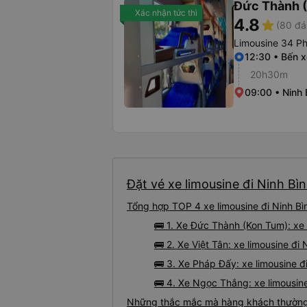
Đức Thành 
Xác nhận tức thì
4.8
star
(80 đá
Limousine 34 P
12:30 • Bến 
20h30m
09:00 • Ninh 
Đặt vé xe limousine đi Ninh Bì
Tổng hợp TOP 4 xe limousine đi Ninh Bì
🚌 1. Xe Đức Thành (Kon Tum): xe
🚌 2. Xe Việt Tân: xe limousine đi
🚌 3. Xe Pháp Đấy: xe limousine đ
🚌 4. Xe Ngọc Thắng: xe limousin
Những thắc mắc mà hàng khách thường g