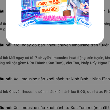
âu hỏi:
Khoảng cách từ Kon Tum đi Ninh Bình - Ninh Bình l
ả lời:
Quãng đường từ Kon Tum đến Ninh Bình - Ninh Bình dài khoản
ư giãn trên xe limousine thoải mái.
âu hỏi:
Mỗi ngày có bao nhiêu chuyến limousine trên tuyế
ả lời:
Mỗi ngày có tới
7 chuyến limousine
hoạt động trên tuyến, khở
ãng nổi bật gồm:
Đức Thành (Kon Tum), Việt Tân, Pháp Đấy, Ngọc 
âu hỏi:
Xe limousine nào khởi hành từ Ninh Bình - Ninh Bìn
ả lời:
Chuyến limousine sớm nhất khởi hành lúc
9:00
, do nhà xe
Phá
âu hỏi:
Xe limousine nào khởi hành từ Kon Tum muộn nhất?