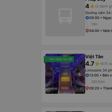
4
star
(2 đánh gi
Giường nằm 34 
09:00 • Ngọc
19h
04:00 • Ninh 
Việt Tân
Xác nhận tức thì
4.7
star
(675 đ
Limousine 34 p
13:00 • Bến 
20h20m
09:20 • Thành