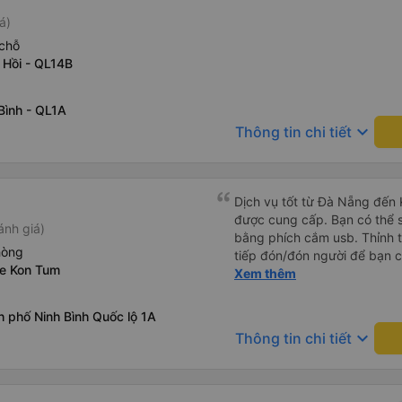
á)
chỗ
 Hồi - QL14B
Bình - QL1A
keyboard_arrow_down
Thông tin chi tiết
Dịch vụ tốt từ Đà Nẵng đến
được cung cấp. Bạn có thể sạ
ánh giá)
bằng phích cắm usb. Thỉnh 
hòng
tiếp đón/đón người để bạn 
xe Kon Tum
với mô tả. (Lưu ý: chúng tôi
Xem thêm
Việt)
 phố Ninh Bình Quốc lộ 1A
keyboard_arrow_down
Thông tin chi tiết