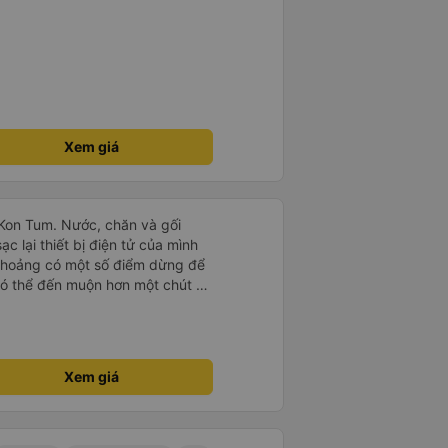
Xem giá
 Kon Tum. Nước, chăn và gối
c lại thiết bị điện tử của mình
thoảng có một số điểm dừng để
có thể đến muộn hơn một chút so
 hiểu và nói được một chút tiếng
Xem giá