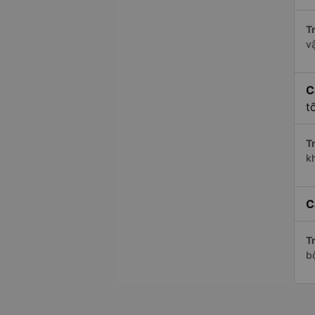
Tr
v
C
t
Tr
k
C
Tr
bộ