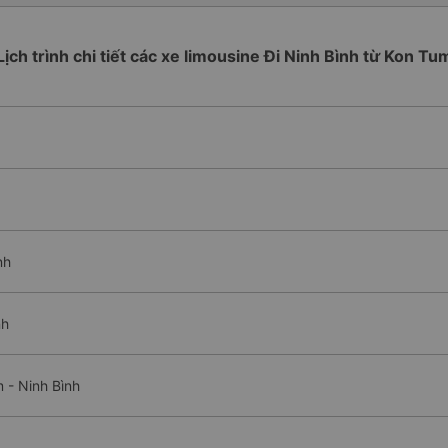
Lịch trình chi tiết các xe limousine Đi Ninh Bình từ Kon Tu
nh
nh
 - Ninh Bình