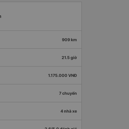
m
909 km
21.5 giờ
1.175.000 VNĐ
7 chuyến
4 nhà xe
2.6/5.0 đánh giá