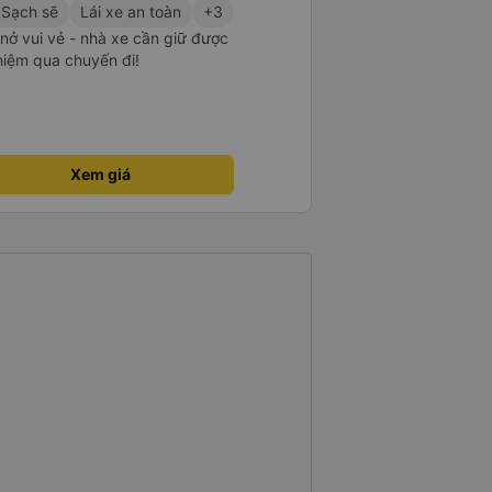
Sạch sẽ
Lái xe an toàn
+3
m nở vui vẻ - nhà xe cần giữ được
ghiệm qua chuyến đi!
Xem giá