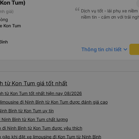
(Kon Tum)
Dịch vụ tốt - lái phụ xe niề
nh giá)
niềm tin - cảm ơn với trải n
hòng
xe Kon Tum
Bình
keyboard_arrow_down
Thông tin chi tiết
nh từ Kon Tum giá tốt nhất
nh từ Kon Tum tốt nhất hiện nay 08/2026
 limousine đi Ninh Bình từ Kon Tum được đánh giá cao
 Ninh Bình từ Kon Tum uy tín
i Ninh Bình từ Kon Tum chất lượng
e đi Ninh Bình từ Kon Tum được yêu thích
ặp khi đặt xe limousine đi Kon Tum từ Ninh Bình