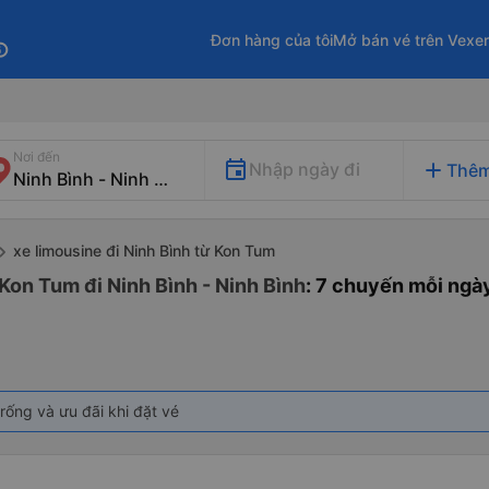
Đơn hàng của tôi
Mở bán vé trên Vexe
fo
Nơi đến
add
Nhập ngày đi
Thêm
xe limousine đi Ninh Bình từ Kon Tum
Kon Tum đi Ninh Bình - Ninh Bình
: 7 chuyến mỗi ngà
rống và ưu đãi khi đặt vé