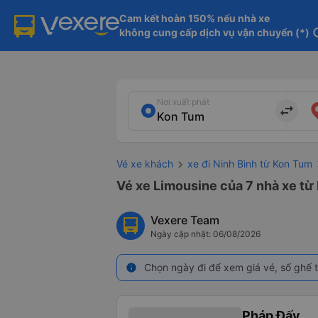
Cam kết hoàn 150% nếu nhà xe

không cung cấp dịch vụ vận chuyển (*)
in
Nơi xuất phát
import_export
Vé xe khách
xe đi Ninh Bình từ Kon Tum
Vé xe Limousine của 7 nhà xe từ 
Vexere Team
Ngày cập nhật: 06/08/2026
Chọn ngày đi để xem giá vé, số ghế t
info
Pháp Đấy