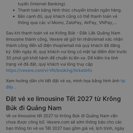
tuyến (Internet Banking).
Thanh toán bằng hình thức chuyển khoản ngân hàng.
Bên cạnh đó, quý khách cũng có thể thanh toán vé
thông qua các ví Momo, ZaloPay, AirPay, VNPay,…
Sau khi thanh toán vé xe Krông Búk - Đắk Lắk Quảng Nam
limousine thành công, Vexere sẽ gửi tin nhắn/email xác nhận
thành công đến số điện thoại/email mà quý khách đã đăng
ký. Đến ngày đi, quý khách vui lòng có mặt tại điểm đón trước
30 phút giờ khởi hành để chuẩn bị lên xe. Để kiểm tra tình
trạng vé đã đặt, quý khách vui lòng truy cập
https://vexere.com/vi-VN/booking/ticketinfo
Xem hướng dẫn chi tiết đặt vé xe, minh họa bằng hình ảnh
tại
đây
.
Đặt vé xe limousine Tết 2027 từ Krông
Búk đi Quảng Nam
Vé xe limousine tết 2027 từ Krông Búk đi Quảng Nam vẫn
chưa được công bố. Vexere.com sẽ sớm thông báo cho các
bạn thông tin vé xe Tết 2027 bao gồm giá vé, lịch trình, ngày