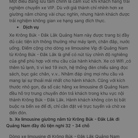
Một điều đáng lưu tâm chính là cảm xúc khi khách hàng trải
nghiệm chuyến xe VIP. Dù với giá thành chỉ nhỉnh hơn xe
giường nằm chừng vài chục nghìn, nhưng hành khách được
trải nghiệm không gian xe hạng sang đích thực.
Dịch vụ
Xe Krông Búk - Đắk Lắk Quảng Nam này được trang bị đầy
đủ các tiện ích thông thường như máy lạnh, chăn đắp, nước
uống. Điểm cộng cho dòng xe limousine Vip đi Quảng Nam
từ Krông Búk - Đắk Lắk là ghế có nút tùy chỉnh độ nghiêng
của ghế phù hợp với nhu cầu của hành khách. Xe có Wifi ,có
thêm tủ lạnh, ti vi led 19 inch, hệ thống đèn chiếu sáng đọc
sách, bục gác chân, v.v.. Nhằm đáp ứng mọi nhu cầu và
mang lại sự thoải mái nhất cho hành khách. Cũng với kích
thước nhỏ gọn, đa số các hãng xe limousine đi Quảng Nam
đều hỗ trợ trung chuyển đón trả khách trong khu vực nội
thành Krông Búk - Đắk Lắk. Hành khách không còn bị bắt
buộc ra bến xe để đi, chỉ cần đặt vé trực tuyến và chờ xe
đến đón.
b. Xe limousine giường nằm từ Krông Búk - Đắk Lắk đi
Quảng Nam đầy đủ tiện nghi 32 - 34 chỗ
Dòng xe limousine đi Krông Búk - Đắk Lắk Quảng Nam