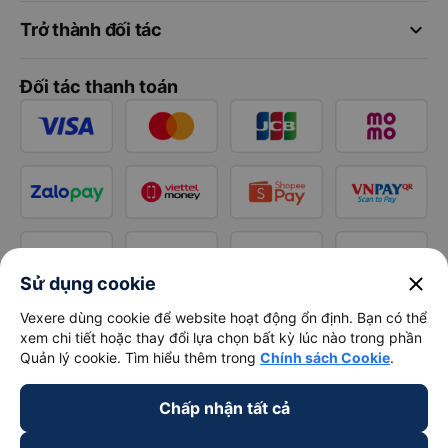
keyboard_arrow_down
Trở thành đối tác
Đối tác thanh toán
close
Sử dụng cookie
Vexere dùng cookie để website hoạt động ổn định. Bạn có thể
xem chi tiết hoặc thay đổi lựa chọn bất kỳ lúc nào trong phần
Quản lý cookie. Tìm hiểu thêm trong
Chính sách Cookie
.
Chấp nhận tất cả