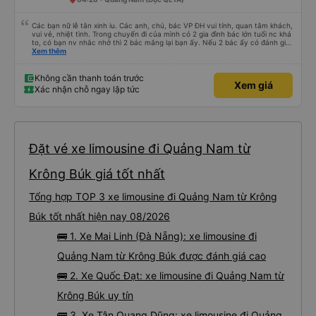
Các bạn nữ lễ tân xinh iu. Các anh, chú, bác VP ĐH vui tính, quan tâm khách,
vui vẻ, nhiệt tình. Trong chuyến đi của mình có 2 gia đình bác lớn tuổi nc khá
to, có bạn nv nhắc nhở thì 2 bác mắng lại bạn ấy. Nếu 2 bác ấy có đánh giá
xấu thì mình ngược lại nha. Bạn ấy nhắc nhở rất đúng. 2 bác nói rất to. To
Xem thêm
đến lỗi mình ngủ còn mơ được câu chuyện các bác nói với nhau xuất hiện
trong giấc mơ của mình luôn. Nên nếu bạn ấy bị phản ánh thì đừng trừ lương
bạn ấy nha. Nếu bạn ấy bị trừ thì bảo bạn ấy liên hệ sđt của mình, mình hỗ
Không cần thanh toán trước
Xem giá
trợ ạ. Số mình đuôi 666, chuyến ĐH-NT ngày 16/1. À các bạn nữ lễ tân xinh
Xác nhận chỗ ngay lập tức
iu còn đổi cho mình phòng đơn sang đôi xong còn note là (một mình) yêu
luôn. Nhưng phòng đôi mà nằm một thì mỗi lần xe rẽ 1 cái là ✈️ Ít đi xe khách
nhưng đủ để đánh giá 10/10.
Đặt vé xe limousine đi Quảng Nam từ
Krông Búk giá tốt nhất
Tổng hợp TOP 3 xe limousine đi Quảng Nam từ Krông
Búk tốt nhất hiện nay 08/2026
🚌 1. Xe Mai Linh (Đà Nẵng): xe limousine đi
Quảng Nam từ Krông Búk được đánh giá cao
🚌 2. Xe Quốc Đạt: xe limousine đi Quảng Nam từ
Krông Búk uy tín
🚌 3. Xe Tân Quang Dũng: xe limousine đi Quảng