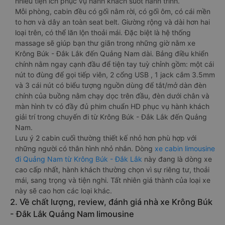
nhiều tiện ích phục vụ hành khách suốt hành trình.
Mỗi phòng, cabin đều có gối nằm rời, có gối ôm, có cái mền
to hơn và dây an toàn seat belt. Giường rộng và dài hơn hai
loại trên, có thể lăn lộn thoải mái. Đặc biệt là hệ thống
massage sẽ giúp bạn thư giãn trong những giờ nằm xe
Krông Búk - Đắk Lắk đến Quảng Nam dài. Bảng điều khiển
chính nằm ngay cạnh đầu để tiện tay tuỳ chỉnh gồm: một cái
nút to đùng để gọi tiếp viên, 2 cổng USB , 1 jack cắm 3.5mm
và 3 cái nút có biểu tượng nguồn dùng để tắt/mở dàn đèn
chính của buồng nằm chạy dọc trên đầu, đèn dưới chân và
màn hình tv có đầy đủ phim chuẩn HD phục vụ hành khách
giải trí trong chuyến đi từ Krông Búk - Đắk Lắk đến Quảng
Nam.
Lưu ý 2 cabin cuối thường thiết kế nhỏ hơn phù hợp với
những người có thân hình nhỏ nhắn. Dòng
xe cabin limousine
đi Quảng Nam từ Krông Búk - Đắk Lắk
này đang là dòng xe
cao cấp nhất, hành khách thường chọn vì sự riêng tư, thoải
mái, sang trọng và tiện nghi. Tất nhiên giá thành của loại xe
này sẽ cao hơn các loại khác.
2. Về chất lượng, review, đánh giá nhà xe Krông Búk
- Đắk Lắk Quảng Nam limousine