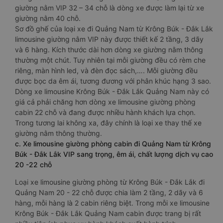
giường nằm VIP 32 – 34 chỗ là dòng xe được làm lại từ xe
giường nằm 40 chỗ.
Sơ đồ ghế của loại xe đi Quảng Nam từ Krông Búk - Đắk Lắk
limousine giường nằm VIP này được thiết kế 2 tầng, 3 dãy
và 6 hàng. Kích thước dài hơn dòng xe giường nằm thông
thường một chút. Tuy nhiên tại mỗi giường đều có rèm che
riêng, màn hình led, và đèn đọc sách,…. Mỗi giường đều
được bọc da êm ái, tương đương với phân khúc hạng 3 sao.
Dòng xe limousine Krông Búk - Đắk Lắk Quảng Nam này có
giá cả phải chăng hơn dòng xe limousine giường phòng
cabin 22 chỗ và đang được nhiều hành khách lựa chọn.
Trong tương lai không xa, đây chính là loại xe thay thế xe
giường nằm thông thường.
c. Xe limousine giường phòng cabin đi Quảng Nam từ Krông
Búk - Đắk Lắk VIP sang trọng, êm ái, chất lượng dịch vụ cao
20 -22 chỗ
Loại xe limousine giường phòng từ Krông Búk - Đắk Lắk đi
Quảng Nam 20 - 22 chỗ được chia làm 2 tầng, 2 dãy và 6
hàng, mỗi hàng là 2 cabin riêng biệt. Trong mỗi xe limousine
Krông Búk - Đắk Lắk Quảng Nam cabin được trang bị rất