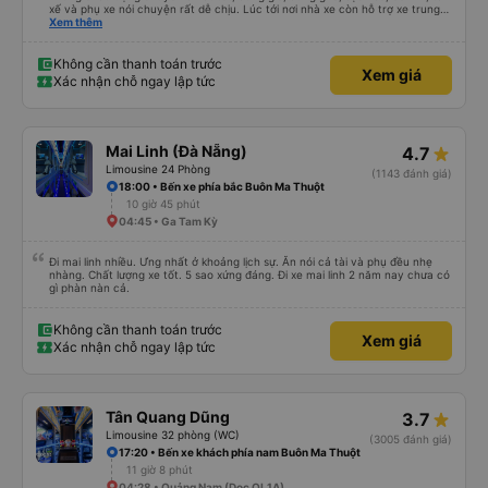
xế và phụ xe nói chuyện rất dễ chịu. Lúc tới nơi nhà xe còn hỗ trợ xe trung
chuyển tới tận nhà. 10đ cho nhà xe, hy vọng nhà xe duy trì được chất lượng
Xem thêm
này. Cảm ơn
Không cần thanh toán trước
Xem giá
Xác nhận chỗ ngay lập tức
Mai Linh (Đà Nẵng)
4.7
Limousine 24 Phòng
(1143 đánh giá)
18:00 • Bến xe phía bắc Buôn Ma Thuột
10 giờ 45 phút
04:45 • Ga Tam Kỳ
Đi mai linh nhiều. Ưng nhất ở khoảng lịch sự. Ăn nói cả tài và phụ đều nhẹ
nhàng. Chất lượng xe tốt. 5 sao xứng đáng. Đi xe mai linh 2 năm nay chưa có
gì phàn nàn cả.
Không cần thanh toán trước
Xem giá
Xác nhận chỗ ngay lập tức
Tân Quang Dũng
3.7
Limousine 32 phòng (WC)
(3005 đánh giá)
17:20 • Bến xe khách phía nam Buôn Ma Thuột
11 giờ 8 phút
04:28 • Quảng Nam (Dọc QL1A)