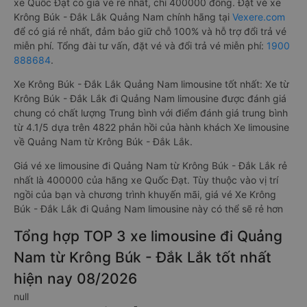
xe Quốc Đạt có giá vé rẻ nhất, chỉ 400000 đồng. Đặt vé xe
Krông Búk - Đắk Lắk Quảng Nam chính hãng tại
Vexere.com
để có giá rẻ nhất, đảm bảo giữ chỗ 100% và hỗ trợ đổi trả vé
miễn phí. Tổng đài tư vấn, đặt vé và đổi trả vé miễn phí:
1900
888684
.
Xe Krông Búk - Đắk Lắk Quảng Nam limousine tốt nhất: Xe từ
Krông Búk - Đắk Lắk đi Quảng Nam limousine được đánh giá
chung có chất lượng Trung bình với điểm đánh giá trung bình
từ 4.1/5 dựa trên 4822 phản hồi của hành khách Xe limousine
về Quảng Nam từ Krông Búk - Đắk Lắk.
Giá vé xe limousine đi Quảng Nam từ Krông Búk - Đắk Lắk rẻ
nhất là 400000 của hãng xe Quốc Đạt. Tùy thuộc vào vị trí
ngồi của bạn và chương trình khuyến mãi, giá vé Xe Krông
Búk - Đắk Lắk đi Quảng Nam limousine này có thể sẽ rẻ hơn
Tổng hợp TOP 3 xe limousine đi Quảng
Nam từ Krông Búk - Đắk Lắk tốt nhất
hiện nay 08/2026
null