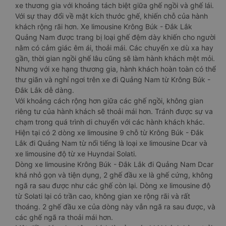
xe thương gia với khoảng tách biệt giữa ghế ngồi và ghế lái.
Với sự thay đổi về mặt kích thước ghế, khiến chỗ của hành
khách rộng rãi hơn. Xe limousine Krông Búk - Đắk Lắk
Quảng Nam được trang bị loại ghế đệm dày khiến cho người
nằm có cảm giác êm ái, thoải mái. Các chuyến xe dù xa hay
gần, thời gian ngồi ghế lâu cũng sẽ làm hành khách mệt mỏi.
Nhưng với xe hạng thương gia, hành khách hoàn toàn có thể
thư giãn và nghỉ ngơi trên xe đi Quảng Nam từ Krông Búk -
Đắk Lắk dễ dàng.
Với khoảng cách rộng hơn giữa các ghế ngồi, không gian
riêng tư của hành khách sẽ thoải mái hơn. Tránh được sự va
chạm trong quá trình di chuyển với các hành khách khác.
Hiện tại có 2 dòng xe limousine 9 chỗ từ Krông Búk - Đắk
Lắk đi Quảng Nam từ nổi tiếng là loại xe limousine Dcar và
xe limousine độ từ xe Huyndai Solati.
Dòng xe limousine Krông Búk - Đắk Lắk đi Quảng Nam Dcar
khá nhỏ gọn và tiện dụng, 2 ghế đầu xe là ghế cứng, không
ngã ra sau được như các ghế còn lại. Dòng xe limousine độ
từ Solati lại có trần cao, không gian xe rộng rãi và rất
thoáng. 2 ghế đầu xe của dòng này vẫn ngã ra sau được, và
các ghế ngã ra thoải mái hơn.