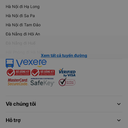
Hà Nội đi Hạ Long
Hà Nội đi Sa Pa
Hà Nội đi Tam Đảo
Đà Nẵng đi Hội An
Đà Nẵng đi Huế
Hải Phòng đi Hà Nội
Xem tất cả tuyến đường
keyboard_arrow_down
Về chúng tôi
keyboard_arrow_down
Hỗ trợ