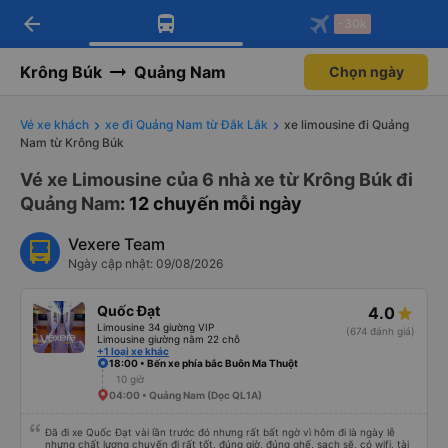
arrow_back
Tải app Vexere ngay!
Tải app Vexere
-30k
Mở app
Mở app
Nhận ưu đãi thành viên độc
-30k/ghế khi đặt vé máy bay qua
quyền
app
Krông Búk
Quảng Nam
Chọn ngày
Vé xe khách
xe đi Quảng Nam từ Đắk Lắk
xe limousine đi Quảng
Nam từ Krông Búk
Vé xe Limousine của 6 nhà xe từ Krông Búk đi
Quảng Nam
: 12 chuyến mỗi ngày
Vexere Team
Ngày cập nhật: 09/08/2026
Quốc Đạt
4.0
Limousine 34 giường VIP
(674 đánh giá)
Limousine giường nằm 22 chỗ
+1 loại xe khác
18:00 • Bến xe phía bắc Buôn Ma Thuột
10 giờ
04:00 • Quảng Nam (Dọc QL1A)
Đã đi xe Quốc Đạt vài lần trước đó nhưng rất bất ngờ vì hôm đi là ngày lễ
nhưng chất lượng chuyến đi rất tốt, đúng giờ, đúng ghế, sạch sẽ, có wifi, tài