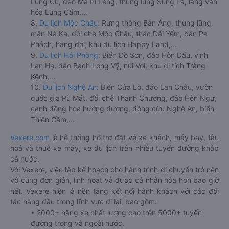
Lũng Cú, đèo Mã Pí Lèng, thung lũng Sủng Là, làng văn
hóa Lũng Cẩm,...
8.
Du lịch Mộc Châu:
Rừng thông Bản Áng, thung lũng
mận Nà Ka, đồi chè Mộc Châu, thác Dải Yếm, bản Pa
Phách, hang dơi, khu du lịch Happy Land,...
9.
Du lịch Hải Phòng:
Biển Đồ Sơn, đảo Hòn Dấu, vịnh
Lan Hạ, đảo Bạch Long Vỹ, núi Voi, khu di tích Tràng
Kênh,...
10.
Du lịch Nghệ An:
Biển Cửa Lò, đảo Lan Châu, vườn
quốc gia Pù Mát, đồi chè Thanh Chương, đảo Hòn Ngư,
cánh đồng hoa hướng dương, đồng cừu Nghệ An, biển
Thiên Cầm,...
Vexere.com
là hệ thống hỗ trợ đặt vé xe khách, máy bay, tàu
hoả và thuê xe máy, xe du lịch trên nhiều tuyến đường khắp
cả nước.
Với Vexere, việc lập kế hoạch cho hành trình di chuyển trở nên
vô cùng đơn giản, linh hoạt và được cá nhân hóa hơn bao giờ
hết. Vexere hiện là nền tảng kết nối hành khách với các đối
tác hàng đầu trong lĩnh vực đi lại, bao gồm:
• 2000+ hãng xe chất lượng cao trên 5000+ tuyến
đường trong và ngoài nước.