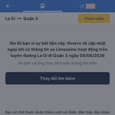
arrow_back
Tải app Vexere ngay!
Tải app Vexere
-30k
Mở app
Mở app
Nhận ưu đãi thành viên độc
-30k/ghế khi đặt vé máy bay qua
quyền
app
La Gi
Quận 3
Chọn ngày
Xin lỗi bạn vì sự bất tiện này. Vexere sẽ cập nhật
ngay khi có thông tin xe Limousine hoạt động trên
tuyến đường La Gi đi Quận 3 ngày 08/08/2026
Xin bạn vui lòng thay đổi tuyến đường tìm kiếm
Thay đổi tìm kiếm
Bạn có thể tham khảo thêm một số điểm đến hấp dẫn khác