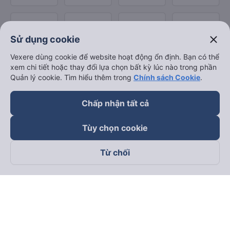
close
Sử dụng cookie
Vexere dùng cookie để website hoạt động ổn định. Bạn có thể
xem chi tiết hoặc thay đổi lựa chọn bất kỳ lúc nào trong phần
Quản lý cookie. Tìm hiểu thêm trong
Chính sách Cookie
.
Chấp nhận tất cả
Tùy chọn cookie
Từ chối
Theo dõi chúng tôi trên
Facebook
Tiktok
Youtube
Công ty TNHH Thương Mại Dịch Vụ Vexere