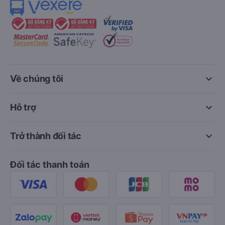
keyboard_arrow_down
Về chúng tôi
keyboard_arrow_down
Hỗ trợ
keyboard_arrow_down
Trở thành đối tác
Đối tác thanh toán