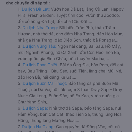
cho chuyến đi sắp tới:
1.
Du lịch Đà Lạt:
Vườn hoa Đà Lạt, làng Cù Lần, Happy
Hills, Fresh Garden, Tuyệt tình cốc, vườn thú Zoodoo,
đồi cỏ hồng Đà Lạt, đồi chè Cầu Đất,...
2.
Du lịch Nha Trang:
Bãi biển Trần Phú, tháp Trầm
Hương, nhà thờ đá, chợ đêm Nha Trang, đảo Hòn Mun,
nhà ga Nha Trang, đảo Điệp Sơn, thác bà Ponagar,...
3.
Du lịch Vũng Tàu:
Ngọn hải đăng, Bãi Sau, Hồ Mây,
mũi Nghinh Phong, hồ Đá Xanh, đồi Con Heo, hòn Bà,
vườn quốc gia Bình Châu, bến thuyền Marina,...
4.
Du lịch Phan Thiết:
Bãi đá Ông Địa, hòn Rơm, đồi cát
bay, Bàu Trắng - Bàu Sen, suối Tiên, làng chài Mũi Né,
đảo Hòn Bà, hải đăng Kê Gà,...
5.
Du lịch Buôn Ma Thuột:
Bảo tàng cà phê Buôn Mê
Thuột, núi Đá Voi, hồ Lắk, cụm 3 thác Dray Sap – Dray
Nur – Gia Long, Buôn Đôn, hồ Ea Kao, vườn quốc gia
Chư Yang Shin,...
6.
Du lịch Sapa:
Nhà thờ đá Sapa, bảo tàng Sapa, núi
Hàm Rồng, bản Cát Cát, thác Tiên Sa, thung lũng Hoa
Hồng, thung lũng Mường Hoa,...
7.
Du lịch Hà Giang:
Cao nguyên đá Đồng Văn, cột cờ