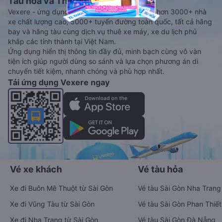
Tàu hoả và Thuê xe
Vexere - ứng dụng đặt vé đa phương tiện với hơn 3000+ nhà
xe chất lượng cao, 5000+ tuyến đường toàn quốc, tất cả hãng
bay và hãng tàu cùng dịch vụ thuê xe máy, xe du lịch phủ
khắp các tỉnh thành tại Việt Nam.
Ứng dụng hiển thị thông tin đầy đủ, minh bạch cùng vô vàn
tiện ích giúp người dùng so sánh và lựa chọn phương án di
chuyển tiết kiệm, nhanh chóng và phù hợp nhất.
Tải ứng dụng Vexere ngay
Vé xe khách
Vé tàu hỏa
Xe đi Buôn Mê Thuột từ Sài Gòn
Vé tàu Sài Gòn Nha Trang
Xe đi Vũng Tàu từ Sài Gòn
Vé tàu Sài Gòn Phan Thiết
Xe đi Nha Trang từ Sài Gòn
Vé tàu Sài Gòn Đà Nẵng