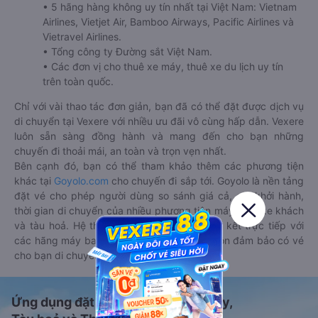
• 5 hãng hàng không uy tín nhất tại Việt Nam: Vietnam
Airlines, Vietjet Air, Bamboo Airways, Pacific Airlines và
Vietravel Airlines.
• Tổng công ty Đường sắt Việt Nam.
• Các đơn vị cho thuê xe máy, thuê xe du lịch uy tín
trên toàn quốc.
Chỉ với vài thao tác đơn giản, bạn đã có thể đặt được dịch vụ
di chuyển tại Vexere với nhiều ưu đãi vô cùng hấp dẫn. Vexere
luôn sẵn sàng đồng hành và mang đến cho bạn những
chuyến đi thoải mái, an toàn và trọn vẹn nhất.
Bên cạnh đó, bạn có thể tham khảo thêm các phương tiện
khác tại
Goyolo.com
cho chuyến đi sắp tới. Goyolo là nền tảng
đặt vé cho phép người dùng so sánh giá cả, giờ khởi hành,
thời gian di chuyển của nhiều phương tiện máy bay, xe khách
và tàu hoả. Hệ thống của Goyolo được liên kết trực tiếp với
các hãng máy bay, xe khách và tàu hoả, luôn đảm bảo có vé
cho bạn di chuyển.
Ứng dụng đặt vé Xe khách, Máy bay,