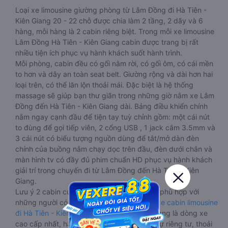
Loại xe limousine giường phòng từ Lâm Đồng đi Hà Tiên -
Kiên Giang 20 - 22 chỗ được chia làm 2 tầng, 2 dãy và 6
hàng, mỗi hàng là 2 cabin riêng biệt. Trong mỗi xe limousine
Lâm Đồng Hà Tiên - Kiên Giang cabin được trang bị rất
nhiều tiện ích phục vụ hành khách suốt hành trình.
Mỗi phòng, cabin đều có gối nằm rời, có gối ôm, có cái mền
to hơn và dây an toàn seat belt. Giường rộng và dài hơn hai
loại trên, có thể lăn lộn thoải mái. Đặc biệt là hệ thống
massage sẽ giúp bạn thư giãn trong những giờ nằm xe Lâm
Đồng đến Hà Tiên - Kiên Giang dài. Bảng điều khiển chính
nằm ngay cạnh đầu để tiện tay tuỳ chỉnh gồm: một cái nút
to đùng để gọi tiếp viên, 2 cổng USB , 1 jack cắm 3.5mm và
3 cái nút có biểu tượng nguồn dùng để tắt/mở dàn đèn
chính của buồng nằm chạy dọc trên đầu, đèn dưới chân và
màn hình tv có đầy đủ phim chuẩn HD phục vụ hành khách
giải trí trong chuyến đi từ Lâm Đồng đến Hà Tiên - Kiên
Giang.
Lưu ý 2 cabin cuối thường thiết kế nhỏ hơn phù hợp với
những người có thân hình nhỏ nhắn. Dòng
xe cabin limousine
đi Hà Tiên - Kiên Giang từ Lâm Đồng
này đang là dòng xe
cao cấp nhất, hành khách thường chọn vì sự riêng tư, thoải