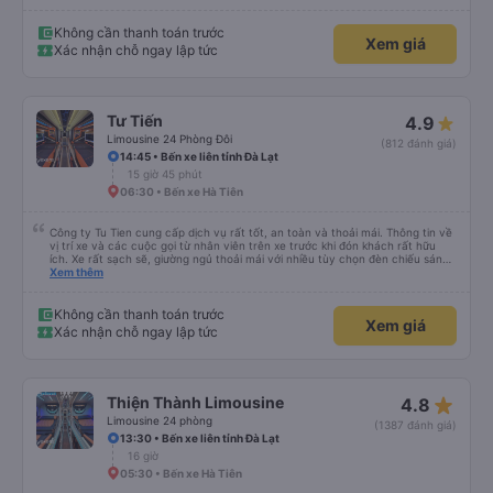
Không cần thanh toán trước
Xem giá
Xác nhận chỗ ngay lập tức
Tư Tiến
4.9
Limousine 24 Phòng Đôi
(812 đánh giá)
14:45 • Bến xe liên tỉnh Đà Lạt
15 giờ 45 phút
06:30 • Bến xe Hà Tiên
Công ty Tu Tien cung cấp dịch vụ rất tốt, an toàn và thoải mái. Thông tin về
vị trí xe và các cuộc gọi từ nhân viên trên xe trước khi đón khách rất hữu
ích. Xe rất sạch sẽ, giường ngủ thoải mái với nhiều tùy chọn đèn chiếu sáng
và cổng USB được đặt ở vị trí thuận tiện. Nhân viên rất lịch sự và xe đến
Xem thêm
điểm đến sớm hơn dự kiến. Cảm ơn!
Không cần thanh toán trước
Xem giá
Xác nhận chỗ ngay lập tức
star_rate
Thiện Thành Limousine
4.8
Limousine 24 phòng
(1387 đánh giá)
13:30 • Bến xe liên tỉnh Đà Lạt
16 giờ
05:30 • Bến xe Hà Tiên