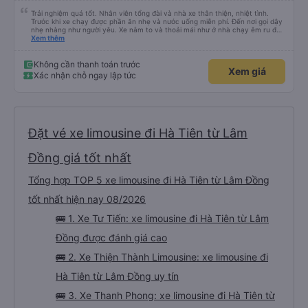
Trải nghiệm quá tốt. Nhân viên tổng đài và nhà xe thân thiện, nhiệt tình.
Trước khi xe chạy được phần ăn nhẹ và nước uống miễn phí. Đến nơi gọi dậy
nhẹ nhàng như người yêu. Xe nằm to và thoải mái như ở nhà chạy êm ru đến
nơi lúc nào không hay luôn. I had very good experience with this bus
Xem thêm
operator. The staff are friendly and helpful. Before getting on the bus, we
were offered light meals and drinks. When the bus has arrived, the staff
woke us up as they were waking up up their lovers. If you are foreigners and
Không cần thanh toán trước
Xem giá
planning to take this bus, please don’t hesitate as the seats are big and
Xác nhận chỗ ngay lập tức
comfortable enough for you to sleep on.
Đặt vé xe limousine đi Hà Tiên từ Lâm
Đồng giá tốt nhất
Tổng hợp TOP 5 xe limousine đi Hà Tiên từ Lâm Đồng
tốt nhất hiện nay 08/2026
🚌 1. Xe Tư Tiến: xe limousine đi Hà Tiên từ Lâm
Đồng được đánh giá cao
🚌 2. Xe Thiện Thành Limousine: xe limousine đi
Hà Tiên từ Lâm Đồng uy tín
🚌 3. Xe Thanh Phong: xe limousine đi Hà Tiên từ