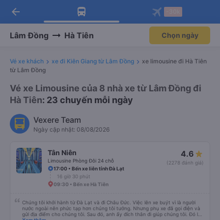
arrow_back
Tải app Vexere ngay!
Tải app Vexere
-30k
Mở app
Mở app
Nhận ưu đãi thành viên độc
-30k/ghế khi đặt vé máy bay qua
quyền
app
Lâm Đồng
Hà Tiên
Chọn ngày
Vé xe khách
xe đi Kiên Giang từ Lâm Đồng
xe limousine đi Hà Tiên
từ Lâm Đồng
Vé xe Limousine của 8 nhà xe từ Lâm Đồng đi
Hà Tiên
: 23 chuyến mỗi ngày
Vexere Team
Ngày cập nhật: 08/08/2026
Tân Niên
4.6
Limousine Phòng Đôi 24 chỗ
(2278 đánh giá)
17:00 • Bến xe liên tỉnh Đà Lạt
16 giờ 30 phút
09:30 • Bến xe Hà Tiên
Chúng tôi khởi hành từ Đà Lạt và đi Châu Đức. Việc lên xe buýt vì là người
nước ngoài nên phức tạp hơn chúng tôi tưởng. Nhưng phụ xe đã gọi điện và
gửi địa điểm cho chúng tôi. Sau đó, anh ấy đích thân đi giúp chúng tôi. Đó là