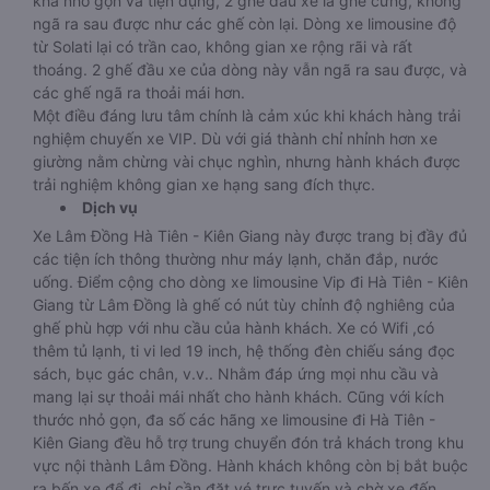
khá nhỏ gọn và tiện dụng, 2 ghế đầu xe là ghế cứng, không
ngã ra sau được như các ghế còn lại. Dòng xe limousine độ
từ Solati lại có trần cao, không gian xe rộng rãi và rất
thoáng. 2 ghế đầu xe của dòng này vẫn ngã ra sau được, và
các ghế ngã ra thoải mái hơn.
Một điều đáng lưu tâm chính là cảm xúc khi khách hàng trải
nghiệm chuyến xe VIP. Dù với giá thành chỉ nhỉnh hơn xe
giường nằm chừng vài chục nghìn, nhưng hành khách được
trải nghiệm không gian xe hạng sang đích thực.
Dịch vụ
Xe Lâm Đồng Hà Tiên - Kiên Giang này được trang bị đầy đủ
các tiện ích thông thường như máy lạnh, chăn đắp, nước
uống. Điểm cộng cho dòng xe limousine Vip đi Hà Tiên - Kiên
Giang từ Lâm Đồng là ghế có nút tùy chỉnh độ nghiêng của
ghế phù hợp với nhu cầu của hành khách. Xe có Wifi ,có
thêm tủ lạnh, ti vi led 19 inch, hệ thống đèn chiếu sáng đọc
sách, bục gác chân, v.v.. Nhằm đáp ứng mọi nhu cầu và
mang lại sự thoải mái nhất cho hành khách. Cũng với kích
thước nhỏ gọn, đa số các hãng xe limousine đi Hà Tiên -
Kiên Giang đều hỗ trợ trung chuyển đón trả khách trong khu
vực nội thành Lâm Đồng. Hành khách không còn bị bắt buộc
ra bến xe để đi, chỉ cần đặt vé trực tuyến và chờ xe đến