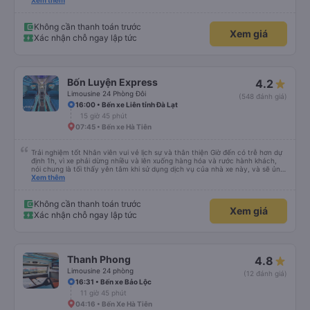
lần đầu tiên đi xe giường nằm với hai đứa trẻ nhỏ khá thú vị. Chúng tôi không
Xem thêm
chắc chắn khi nào xe sẽ dừng lại để nghỉ hoặc ăn uống. Tôi rất ngạc nhiên
khi xe dừng lại lúc nửa đêm ở Cần Thơ và mọi người xuống xe ăn. Khi đến
điểm dừng, họ đánh thức chúng tôi dậy và đảm bảo chúng tôi đã sẵn sàng.
Không cần thanh toán trước
Xem giá
Nhìn chung, đó là một trải nghiệm tốt. Mỗi giường đều có gối và chăn, và đủ
Xác nhận chỗ ngay lập tức
chỗ cho 1 người lớn và 1 trẻ em nằm thoải mái.
Bốn Luyện Express
4.2
Limousine 24 Phòng Đôi
(548 đánh giá)
16:00 • Bến xe Liên tỉnh Đà Lạt
15 giờ 45 phút
07:45 • Bến xe Hà Tiên
Trải nghiệm tốt Nhân viên vui vẻ lịch sự và thân thiện Giờ đến có trễ hơn dự
định 1h, vì xe phải dừng nhiều và lên xuống hàng hóa và rước hành khách,
nói chung là tối thấy yên tâm khi sử dụng dịch vụ của nhà xe này, và sẽ ủng
hộ và giới thiệu cho người thân sử dụng dịch vụ của nhà xe này
Xem thêm
Không cần thanh toán trước
Xem giá
Xác nhận chỗ ngay lập tức
Thanh Phong
4.8
Limousine 24 phòng
(12 đánh giá)
16:31 • Bến xe Bảo Lộc
11 giờ 45 phút
04:16 • Bến Xe Hà Tiên