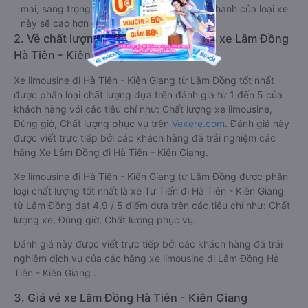
mái, sang trọng và tiện nghi. Tất nhiên giá thành của loại xe
này sẽ cao hơn các loại khác.
2. Về chất lượng, review, đánh giá nhà xe Lâm Đồng
Hà Tiên - Kiên Giang limousine
Xe limousine đi Hà Tiên - Kiên Giang từ Lâm Đồng tốt nhất
được phân loại chất lượng dựa trên đánh giá từ 1 đến 5 của
khách hàng với các tiêu chí như: Chất lượng xe limousine,
Đúng giờ, Chất lượng phục vụ trên
Vexere.com
. Đánh giá này
được viết trực tiếp bởi các khách hàng đã trải nghiệm các
hãng Xe Lâm Đồng đi Hà Tiên - Kiên Giang.
Xe limousine đi Hà Tiên - Kiên Giang từ Lâm Đồng được phân
loại chất lượng tốt nhất là xe Tư Tiến đi Hà Tiên - Kiên Giang
từ Lâm Đồng đạt 4.9 / 5 điểm dựa trên các tiêu chí như: Chất
lượng xe, Đúng giờ, Chất lượng phục vụ.
Đánh giá này được viết trực tiếp bởi các khách hàng đã trải
nghiệm dịch vụ của các hãng xe limousine đi Lâm Đồng Hà
Tiên - Kiên Giang .
3. Giá vé xe Lâm Đồng Hà Tiên - Kiên Giang