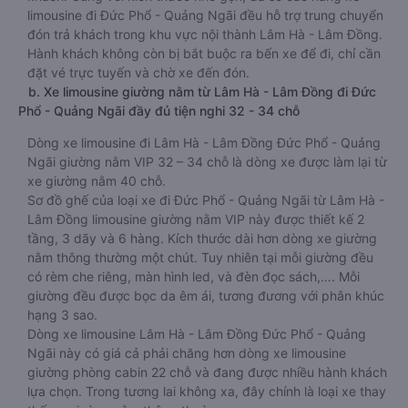
limousine đi Đức Phổ - Quảng Ngãi đều hỗ trợ trung chuyển
đón trả khách trong khu vực nội thành Lâm Hà - Lâm Đồng.
Hành khách không còn bị bắt buộc ra bến xe để đi, chỉ cần
đặt vé trực tuyến và chờ xe đến đón.
b. Xe limousine giường nằm từ Lâm Hà - Lâm Đồng đi Đức
Phổ - Quảng Ngãi đầy đủ tiện nghi 32 - 34 chỗ
Dòng xe limousine đi Lâm Hà - Lâm Đồng Đức Phổ - Quảng
Ngãi giường nằm VIP 32 – 34 chỗ là dòng xe được làm lại từ
xe giường nằm 40 chỗ.
Sơ đồ ghế của loại xe đi Đức Phổ - Quảng Ngãi từ Lâm Hà -
Lâm Đồng limousine giường nằm VIP này được thiết kế 2
tầng, 3 dãy và 6 hàng. Kích thước dài hơn dòng xe giường
nằm thông thường một chút. Tuy nhiên tại mỗi giường đều
có rèm che riêng, màn hình led, và đèn đọc sách,…. Mỗi
giường đều được bọc da êm ái, tương đương với phân khúc
hạng 3 sao.
Dòng xe limousine Lâm Hà - Lâm Đồng Đức Phổ - Quảng
Ngãi này có giá cả phải chăng hơn dòng xe limousine
giường phòng cabin 22 chỗ và đang được nhiều hành khách
lựa chọn. Trong tương lai không xa, đây chính là loại xe thay