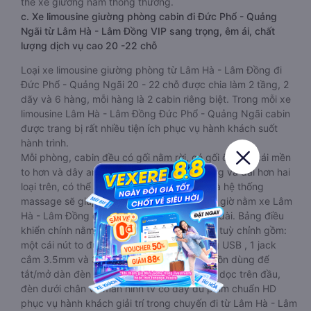
thế xe giường nằm thông thường.
c. Xe limousine giường phòng cabin đi Đức Phổ - Quảng
Ngãi từ Lâm Hà - Lâm Đồng VIP sang trọng, êm ái, chất
lượng dịch vụ cao 20 -22 chỗ
Loại xe limousine giường phòng từ Lâm Hà - Lâm Đồng đi
Đức Phổ - Quảng Ngãi 20 - 22 chỗ được chia làm 2 tầng, 2
dãy và 6 hàng, mỗi hàng là 2 cabin riêng biệt. Trong mỗi xe
limousine Lâm Hà - Lâm Đồng Đức Phổ - Quảng Ngãi cabin
được trang bị rất nhiều tiện ích phục vụ hành khách suốt
hành trình.
Mỗi phòng, cabin đều có gối nằm rời, có gối ôm, có cái mền
to hơn và dây an toàn seat belt. Giường rộng và dài hơn hai
loại trên, có thể lăn lộn thoải mái. Đặc biệt là hệ thống
massage sẽ giúp bạn thư giãn trong những giờ nằm xe Lâm
Hà - Lâm Đồng đến Đức Phổ - Quảng Ngãi dài. Bảng điều
khiển chính nằm ngay cạnh đầu để tiện tay tuỳ chỉnh gồm:
một cái nút to đùng để gọi tiếp viên, 2 cổng USB , 1 jack
cắm 3.5mm và 3 cái nút có biểu tượng nguồn dùng để
tắt/mở dàn đèn chính của buồng nằm chạy dọc trên đầu,
đèn dưới chân và màn hình tv có đầy đủ phim chuẩn HD
phục vụ hành khách giải trí trong chuyến đi từ Lâm Hà - Lâm