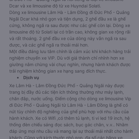
Dcar và xe limousine độ từ xe Huyndai Solati.
Dòng xe limousine Lâm Hà - Lâm Đồng đi Đức Phổ - Quảng
Ngãi Dcar khá nhỏ gọn và tiện dụng, 2 ghế đầu xe là ghế
cứng, không ngã ra sau được như các ghế còn lại. Dòng xe
limousine độ từ Solati lại có trần cao, không gian xe rộng rãi
và rất thoáng. 2 ghế đầu xe của dòng này vẫn ngã ra sau
được, và các ghế ngã ra thoải mái hơn.
Một điều đáng lưu tâm chính là cảm xúc khi khách hàng trải
nghiệm chuyến xe VIP. Dù với giá thành chỉ nhỉnh hơn xe
giường nằm chừng vài chục nghìn, nhưng hành khách được
trải nghiệm không gian xe hạng sang đích thực.
Dịch vụ
Xe Lâm Hà - Lâm Đồng Đức Phổ - Quảng Ngãi này được
trang bị đầy đủ các tiện ích thông thường như máy lạnh,
chăn đắp, nước uống. Điểm cộng cho dòng xe limousine Vip
đi Đức Phổ - Quảng Ngãi từ Lâm Hà - Lâm Đồng là ghế có
nút tùy chỉnh độ nghiêng của ghế phù hợp với nhu cầu của
hành khách. Xe có Wifi ,có thêm tủ lạnh, ti vi led 19 inch, hệ
thống đèn chiếu sáng đọc sách, bục gác chân, v.v.. Nhằm
đáp ứng mọi nhu cầu và mang lại sự thoải mái nhất cho hành
khách. Cũng với kích thước nhỏ gọn, đa số các hãng xe