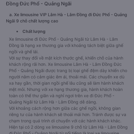
Đồng Đức Phổ - Quảng Ngãi
a. Xe limousine VIP Lâm Hà - Lâm Đồng đi Đức Phổ - Quảng
Ngãi 9 chỗ chất lượng cao
Chất lượng
Xe limousine đi Đức Phổ - Quảng Ngãi từ Lâm Hà - Lâm
Đồng là hạng xe thương gia với khoảng tách biệt giữa ghế
ngồi và ghế lái.
Với sự thay đổi về mặt kích thước ghế, khiến chỗ của hành
khách rộng rãi hơn. Xe limousine Lâm Hà - Lâm Đồng Đức
Phổ - Quảng Ngãi được trang bị loại ghế đệm dày khiến cho
người nằm có cảm giác êm ái, thoải mái. Các chuyến xe dù
xa hay gần, thời gian ngồi ghế lâu cũng sẽ làm hành khách
mệt mỏi. Nhưng với xe hạng thương gia, hành khách hoàn
toàn có thể thư giãn và nghỉ ngơi trên xe đi Đức Phổ -
Quảng Ngãi từ Lâm Hà - Lâm Đồng dễ dàng.
Với khoảng cách rộng hơn giữa các ghế ngồi, không gian
riêng tư của hành khách sẽ thoải mái hơn. Tránh được sự va
chạm trong quá trình di chuyển với các hành khách khác.
Hiện tại có 2 dòng xe limousine 9 chỗ từ Lâm Hà - Lâm Đồng
đi Đức Phổ - Quảng Ngãi từ nổi tiếng là loại xe limousine