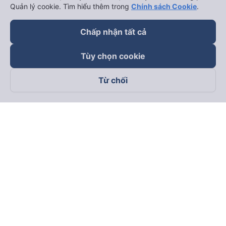
Quản lý cookie. Tìm hiểu thêm trong
Chính sách Cookie
.
Chấp nhận tất cả
Tùy chọn cookie
Từ chối
Theo dõi chúng tôi trên
Facebook
Tiktok
Youtube
Công ty TNHH Thương Mại Dịch Vụ Vexere
Địa chỉ đăng ký kinh doanh: 8C Chữ Đồng Tử, Phường Tân
Sơn Nhất, TP. Hồ Chí Minh, Việt Nam
Địa chỉ
:
Lầu 2, toà nhà H3 Circo Hoàng Diệu, 384 Hoàng Diệu,
Phường Khánh Hội, TP Hồ Chí Minh, Việt Nam
Tầng 3, toà nhà 101 Láng Hạ, 101 Láng Hạ, Phường Láng, TP.
Hà Nội, Việt Nam
Giấy chứng nhận ĐKKD số 0315133726 do Sở KH và ĐT TP.