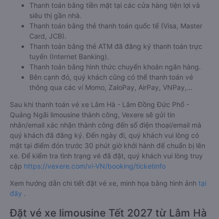
Thanh toán bằng tiền mặt tại các cửa hàng tiện lợi và
siêu thị gần nhà.
Thanh toán bằng thẻ thanh toán quốc tế (Visa, Master
Card, JCB).
Thanh toán bằng thẻ ATM đã đăng ký thanh toán trực
tuyến (Internet Banking).
Thanh toán bằng hình thức chuyển khoản ngân hàng.
Bên cạnh đó, quý khách cũng có thể thanh toán vé
thông qua các ví Momo, ZaloPay, AirPay, VNPay,…
Sau khi thanh toán vé xe Lâm Hà - Lâm Đồng Đức Phổ -
Quảng Ngãi limousine thành công, Vexere sẽ gửi tin
nhắn/email xác nhận thành công đến số điện thoại/email mà
quý khách đã đăng ký. Đến ngày đi, quý khách vui lòng có
mặt tại điểm đón trước 30 phút giờ khởi hành để chuẩn bị lên
xe. Để kiểm tra tình trạng vé đã đặt, quý khách vui lòng truy
cập
https://vexere.com/vi-VN/booking/ticketinfo
Xem hướng dẫn chi tiết đặt vé xe, minh họa bằng hình ảnh
tại
đây
.
Đặt vé xe limousine Tết 2027 từ Lâm Hà