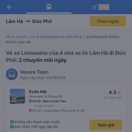
arrow_back
Tải app Vexere ngay!
Tải app Vexere
-30k
Mở app
Mở app
Nhận ưu đãi thành viên độc
-30k/ghế khi đặt vé máy bay qua
quyền
app
Lâm Hà
Đức Phổ
Chọn ngày
Vé xe khách
xe đi Quảng Ngãi từ Lâm Đồng
xe limousine đi Đức
Phổ từ Lâm Hà
Vé xe Limousine của 4 nhà xe từ Lâm Hà đi Đức
Phổ
: 2 chuyến mỗi ngày
Vexere Team
Ngày cập nhật: 08/08/2026
Xuân Hải
4.5
Limousine 24 Phòng Đôi
(25 đánh giá)
10:00 • Bến xe Cát Tiên
14 giờ 30 phút
00:30 • Quảng Ngãi (Dọc Quốc lộ 1A)
Không cần thanh toán trước
Xem giá
Xác nhận chỗ ngay lập tức