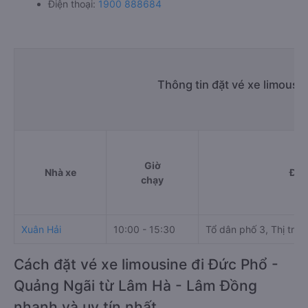
Điện thoại:
1900 888684
Thông tin đặt vé xe limousi
Giờ
Nhà xe
Điể
chạy
Xuân Hải
10:00 - 15:30
Tổ dân phố 3, Thị trấn
Cách đặt vé xe limousine đi Đức Phổ -
Quảng Ngãi từ Lâm Hà - Lâm Đồng
nhanh và uy tín nhất