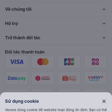
keyboard_arrow_down
Về chúng tôi
keyboard_arrow_down
Hỗ trợ
keyboard_arrow_down
Trở thành đối tác
Đối tác thanh toán
close
Sử dụng cookie
Vexere dùng cookie để website hoạt động ổn định. Bạn có thể