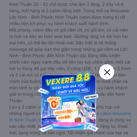
Ninh Thuận 20 - 22 chỗ được chia làm 2 tầng, 2 dãy và 6
hàng, mỗi hàng là 2 cabin riêng biệt. Trong mỗi xe limousine
Lộc Ninh - Bình Phước Ninh Thuận cabin được trang bị rất
nhiều tiện ích phục vụ hành khách suốt hành trình.
Mỗi phòng, cabin đều có gối nằm rời, có gối ôm, có cái mền
to hơn và dây an toàn seat belt. Giường rộng và dài hơn hai
loại trên, có thể lăn lộn thoải mái. Đặc biệt là hệ thống
massage sẽ giúp bạn thư giãn trong những giờ nằm xe Lộc
Ninh - Bình Phước đến Ninh Thuận dài. Bảng điều khiển
chính nằm ngay cạnh đầu để tiện tay tuỳ chỉnh gồm: một cái
nút to đùng để gọi tiếp viên, 2 cổng USB , 1 jack cắm 3.5mm
và 3 cái nút có biểu tượng nguồn dùng để tắt/mở dàn đèn
chính của buồng nằm chạy dọc trên đầu, đèn dưới chân và
màn hình tv có đầy đủ phim chuẩn HD phục vụ hành khách
giải trí trong chuyến đi từ Lộc Ninh - Bình Phước đến Ninh
Thuận.
Lưu ý 2 cabin cuối thường thiết kế nhỏ hơn phù hợp với
những người có thân hình nhỏ nhắn. Dòng
xe cabin limousine
đi Ninh Thuận từ Lộc Ninh - Bình Phước
này đang là dòng xe
cao cấp nhất, hành khách thường chọn vì sự riêng tư, thoải
mái, sang trọng và tiện nghi. Tất nhiên giá thành của loại xe