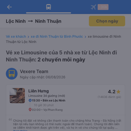
arrow_back
Tải app Vexere ngay!
Tải app Vexere
-30k
Mở app
Mở app
Nhận ưu đãi thành viên độc
-30k/ghế khi đặt vé máy bay qua
quyền
app
Lộc Ninh
Ninh Thuận
Chọn ngày
Vé xe khách
xe đi Ninh Thuận từ Bình Phước
xe limousine đi Ninh
Thuận từ Lộc Ninh
Vé xe Limousine của 5 nhà xe từ Lộc Ninh đi
Ninh Thuận
: 2 chuyến mỗi ngày
Vexere Team
Ngày cập nhật: 06/08/2026
Liên Hưng
4.2
Limousine 34 giường (mới)
(14636 đánh giá)
15:30 • Bến xe Lộc Ninh
10 giờ 30 phút
02:00 • Vp Phan Rang
Chúng tôi đặt vé không cần thanh toán cho chặng Nha Trang - Đà Nẵng (rất
tiện lợi nếu bạn không có thẻ nước ngoài để thanh toán). Chúng tôi đến bến
xe (điểm khởi hành được ghi trên vé), và họ in vé cho chúng tôi tại quầy.