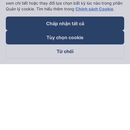
xem chi tiết hoặc thay đổi lựa chọn bất kỳ lúc nào trong phần
Quản lý cookie. Tìm hiểu thêm trong
Chính sách Cookie
.
Chấp nhận tất cả
Tùy chọn cookie
Từ chối
Theo dõi chúng tôi trên
Facebook
Tiktok
Youtube
Công ty TNHH Thương Mại Dịch Vụ Vexere
Địa chỉ đăng ký kinh doanh: 8C Chữ Đồng Tử, Phường Tân
Sơn Nhất, TP. Hồ Chí Minh, Việt Nam
Địa chỉ
:
Lầu 2, toà nhà H3 Circo Hoàng Diệu, 384 Hoàng Diệu,
Phường Khánh Hội, TP Hồ Chí Minh, Việt Nam
Tầng 3, toà nhà 101 Láng Hạ, 101 Láng Hạ, Phường Láng, TP.
Hà Nội, Việt Nam