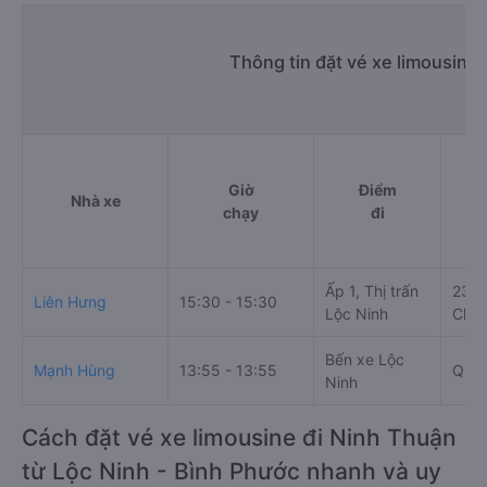
Thông tin đặt vé xe limousine
Giờ
Điểm
Nhà xe
chạy
đi
Ấp 1, Thị trấn
230 
Liên Hưng
15:30 - 15:30
Lộc Ninh
Chàm
Bến xe Lộc
Mạnh Hùng
13:55 - 13:55
Quốc
Ninh
Cách đặt vé xe limousine đi Ninh Thuận
từ Lộc Ninh - Bình Phước nhanh và uy