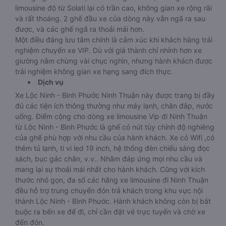
limousine độ từ Solati lại có trần cao, không gian xe rộng rãi
và rất thoáng. 2 ghế đầu xe của dòng này vẫn ngã ra sau
được, và các ghế ngã ra thoải mái hơn.
Một điều đáng lưu tâm chính là cảm xúc khi khách hàng trải
nghiệm chuyến xe VIP. Dù với giá thành chỉ nhỉnh hơn xe
giường nằm chừng vài chục nghìn, nhưng hành khách được
trải nghiệm không gian xe hạng sang đích thực.
Dịch vụ
Xe Lộc Ninh - Bình Phước Ninh Thuận này được trang bị đầy
đủ các tiện ích thông thường như máy lạnh, chăn đắp, nước
uống. Điểm cộng cho dòng xe limousine Vip đi Ninh Thuận
từ Lộc Ninh - Bình Phước là ghế có nút tùy chỉnh độ nghiêng
của ghế phù hợp với nhu cầu của hành khách. Xe có Wifi ,có
thêm tủ lạnh, ti vi led 19 inch, hệ thống đèn chiếu sáng đọc
sách, bục gác chân, v.v.. Nhằm đáp ứng mọi nhu cầu và
mang lại sự thoải mái nhất cho hành khách. Cũng với kích
thước nhỏ gọn, đa số các hãng xe limousine đi Ninh Thuận
đều hỗ trợ trung chuyển đón trả khách trong khu vực nội
thành Lộc Ninh - Bình Phước. Hành khách không còn bị bắt
buộc ra bến xe để đi, chỉ cần đặt vé trực tuyến và chờ xe
đến đón.