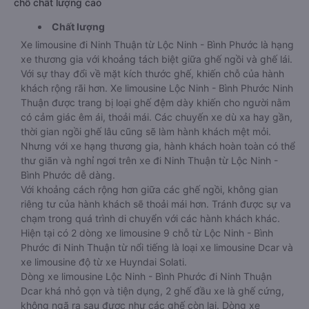
chỗ chất lượng cao
Chất lượng
Xe limousine đi Ninh Thuận từ Lộc Ninh - Bình Phước là hạng
xe thương gia với khoảng tách biệt giữa ghế ngồi và ghế lái.
Với sự thay đổi về mặt kích thước ghế, khiến chỗ của hành
khách rộng rãi hơn. Xe limousine Lộc Ninh - Bình Phước Ninh
Thuận được trang bị loại ghế đệm dày khiến cho người nằm
có cảm giác êm ái, thoải mái. Các chuyến xe dù xa hay gần,
thời gian ngồi ghế lâu cũng sẽ làm hành khách mệt mỏi.
Nhưng với xe hạng thương gia, hành khách hoàn toàn có thể
thư giãn và nghỉ ngơi trên xe đi Ninh Thuận từ Lộc Ninh -
Bình Phước dễ dàng.
Với khoảng cách rộng hơn giữa các ghế ngồi, không gian
riêng tư của hành khách sẽ thoải mái hơn. Tránh được sự va
chạm trong quá trình di chuyển với các hành khách khác.
Hiện tại có 2 dòng xe limousine 9 chỗ từ Lộc Ninh - Bình
Phước đi Ninh Thuận từ nổi tiếng là loại xe limousine Dcar và
xe limousine độ từ xe Huyndai Solati.
Dòng xe limousine Lộc Ninh - Bình Phước đi Ninh Thuận
Dcar khá nhỏ gọn và tiện dụng, 2 ghế đầu xe là ghế cứng,
không ngã ra sau được như các ghế còn lại. Dòng xe