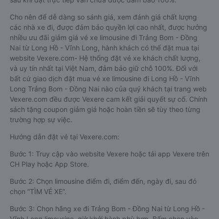
Cho nên để dễ dàng so sánh giá, xem đánh giá chất lượng
các nhà xe đi, được đảm bảo quyền lợi cao nhất, được hưởng
nhiều ưu đãi giảm giá vé xe limousine đi Trảng Bom - Đồng
Nai từ Long Hồ - Vĩnh Long, hành khách có thể đặt mua tại
website Vexere.com- Hệ thống đặt vé xe khách chất lượng,
và uy tín nhất tại Việt Nam, đảm bảo giữ chỗ 100%. Đối với
bất cứ giao dịch đặt mua vé xe limousine đi Long Hồ - Vĩnh
Long Trảng Bom - Đồng Nai nào của quý khách tại trang web
Vexere.com đều được Vexere cam kết giải quyết sự cố. Chính
sách tặng coupon giảm giá hoặc hoàn tiền sẽ tùy theo từng
trường hợp sự việc.
Hướng dẫn đặt vé tại Vexere.com:
Bước 1: Truy cập vào website Vexere hoặc tải app Vexere trên
CH Play hoặc App Store.
Bước 2: Chọn limousine điểm đi, điểm đến, ngày đi, sau đó
chọn “TÌM VÉ XE”.
Bước 3: Chọn hãng xe đi Trảng Bom - Đồng Nai từ Long Hồ -
Vĩnh Long limousine, giờ khởi hành phù hợp. Bấm chọn vào