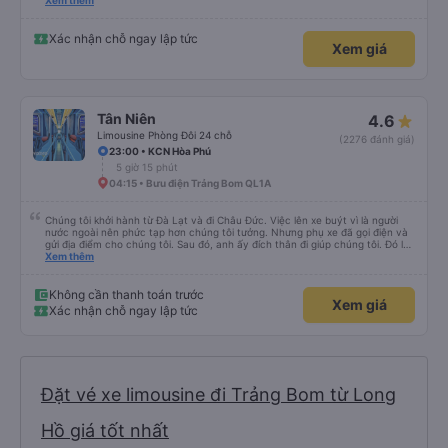
hộ và giới thiệu cho người thân sử dụng dịch vụ của nhà xe này
Xem thêm
Xác nhận chỗ ngay lập tức
Xem giá
Tân Niên
4.6
Limousine Phòng Đôi 24 chỗ
(2276 đánh giá)
23:00 • KCN Hòa Phú
5 giờ 15 phút
04:15 • Bưu điện Trảng Bom QL1A
Chúng tôi khởi hành từ Đà Lạt và đi Châu Đức. Việc lên xe buýt vì là người
nước ngoài nên phức tạp hơn chúng tôi tưởng. Nhưng phụ xe đã gọi điện và
gửi địa điểm cho chúng tôi. Sau đó, anh ấy đích thân đi giúp chúng tôi. Đó là
lần đầu tiên đi xe giường nằm với hai đứa trẻ nhỏ khá thú vị. Chúng tôi không
Xem thêm
chắc chắn khi nào xe sẽ dừng lại để nghỉ hoặc ăn uống. Tôi rất ngạc nhiên
khi xe dừng lại lúc nửa đêm ở Cần Thơ và mọi người xuống xe ăn. Khi đến
điểm dừng, họ đánh thức chúng tôi dậy và đảm bảo chúng tôi đã sẵn sàng.
Không cần thanh toán trước
Xem giá
Nhìn chung, đó là một trải nghiệm tốt. Mỗi giường đều có gối và chăn, và đủ
Xác nhận chỗ ngay lập tức
chỗ cho 1 người lớn và 1 trẻ em nằm thoải mái.
Đặt vé xe limousine đi Trảng Bom từ Long
Hồ giá tốt nhất