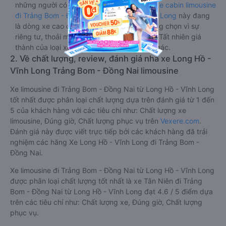
những người có thân hình nhỏ nhắn. Dòng
xe cabin limousine
đi Trảng Bom - Đồng Nai từ Long Hồ - Vĩnh Long
này đang
là dòng xe cao cấp nhất, hành khách thường chọn vì sự
riêng tư, thoải mái, sang trọng và tiện nghi. Tất nhiên giá
thành của loại xe này sẽ cao hơn các loại khác.
2. Về chất lượng, review, đánh giá nhà xe Long Hồ -
Vĩnh Long Trảng Bom - Đồng Nai limousine
Xe limousine đi Trảng Bom - Đồng Nai từ Long Hồ - Vĩnh Long
tốt nhất được phân loại chất lượng dựa trên đánh giá từ 1 đến
5 của khách hàng với các tiêu chí như: Chất lượng xe
limousine, Đúng giờ, Chất lượng phục vụ trên
Vexere.com
.
Đánh giá này được viết trực tiếp bởi các khách hàng đã trải
nghiệm các hãng Xe Long Hồ - Vĩnh Long đi Trảng Bom -
Đồng Nai.
Xe limousine đi Trảng Bom - Đồng Nai từ Long Hồ - Vĩnh Long
được phân loại chất lượng tốt nhất là xe Tân Niên đi Trảng
Bom - Đồng Nai từ Long Hồ - Vĩnh Long đạt 4.6 / 5 điểm dựa
trên các tiêu chí như: Chất lượng xe, Đúng giờ, Chất lượng
phục vụ.