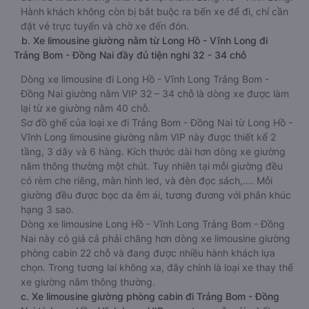
Hành khách không còn bị bắt buộc ra bến xe để đi, chỉ cần
đặt vé trực tuyến và chờ xe đến đón.
b. Xe limousine giường nằm từ Long Hồ - Vĩnh Long đi
Trảng Bom - Đồng Nai đầy đủ tiện nghi 32 - 34 chỗ
Dòng xe limousine đi Long Hồ - Vĩnh Long Trảng Bom -
Đồng Nai giường nằm VIP 32 – 34 chỗ là dòng xe được làm
lại từ xe giường nằm 40 chỗ.
Sơ đồ ghế của loại xe đi Trảng Bom - Đồng Nai từ Long Hồ -
Vĩnh Long limousine giường nằm VIP này được thiết kế 2
tầng, 3 dãy và 6 hàng. Kích thước dài hơn dòng xe giường
nằm thông thường một chút. Tuy nhiên tại mỗi giường đều
có rèm che riêng, màn hình led, và đèn đọc sách,…. Mỗi
giường đều được bọc da êm ái, tương đương với phân khúc
hạng 3 sao.
Dòng xe limousine Long Hồ - Vĩnh Long Trảng Bom - Đồng
Nai này có giá cả phải chăng hơn dòng xe limousine giường
phòng cabin 22 chỗ và đang được nhiều hành khách lựa
chọn. Trong tương lai không xa, đây chính là loại xe thay thế
xe giường nằm thông thường.
c. Xe limousine giường phòng cabin đi Trảng Bom - Đồng