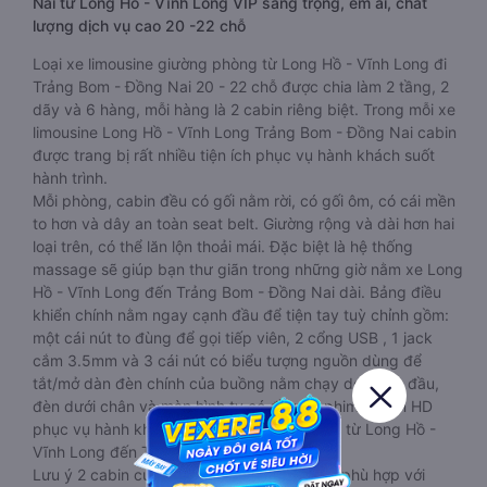
Nai từ Long Hồ - Vĩnh Long VIP sang trọng, êm ái, chất
lượng dịch vụ cao 20 -22 chỗ
Loại xe limousine giường phòng từ Long Hồ - Vĩnh Long đi
Trảng Bom - Đồng Nai 20 - 22 chỗ được chia làm 2 tầng, 2
dãy và 6 hàng, mỗi hàng là 2 cabin riêng biệt. Trong mỗi xe
limousine Long Hồ - Vĩnh Long Trảng Bom - Đồng Nai cabin
được trang bị rất nhiều tiện ích phục vụ hành khách suốt
hành trình.
Mỗi phòng, cabin đều có gối nằm rời, có gối ôm, có cái mền
to hơn và dây an toàn seat belt. Giường rộng và dài hơn hai
loại trên, có thể lăn lộn thoải mái. Đặc biệt là hệ thống
massage sẽ giúp bạn thư giãn trong những giờ nằm xe Long
Hồ - Vĩnh Long đến Trảng Bom - Đồng Nai dài. Bảng điều
khiển chính nằm ngay cạnh đầu để tiện tay tuỳ chỉnh gồm:
một cái nút to đùng để gọi tiếp viên, 2 cổng USB , 1 jack
cắm 3.5mm và 3 cái nút có biểu tượng nguồn dùng để
tắt/mở dàn đèn chính của buồng nằm chạy dọc trên đầu,
đèn dưới chân và màn hình tv có đầy đủ phim chuẩn HD
phục vụ hành khách giải trí trong chuyến đi từ Long Hồ -
Vĩnh Long đến Trảng Bom - Đồng Nai.
Lưu ý 2 cabin cuối thường thiết kế nhỏ hơn phù hợp với