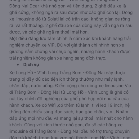
Đồng Nai Dcar khá nhỏ gọn và tiện dụng, 2 ghế đầu xe là
ghế cứng, không ngã ra sau được như các ghế còn lại. Dòng
xe limousine độ từ Solati lại có trần cao, không gian xe rộng
rãi và rất thoáng. 2 ghế đầu xe của dòng này vẫn ngã ra sau
được, và các ghế ngã ra thoải mái hơn.
Một điều đáng lưu tâm chính là cảm xúc khi khách hàng trải
nghiệm chuyến xe VIP. Dù với giá thành chỉ nhỉnh hơn xe
giường nằm chừng vài chục nghìn, nhưng hành khách được
trải nghiệm không gian xe hạng sang đích thực.
Dịch vụ
Xe Long Hồ - Vĩnh Long Trảng Bom - Đồng Nai này được
trang bị đầy đủ các tiện ích thông thường như máy lạnh,
chăn đắp, nước uống. Điểm cộng cho dòng xe limousine Vip
đi Trảng Bom - Đồng Nai từ Long Hồ - Vĩnh Long là ghế có
nút tùy chỉnh độ nghiêng của ghế phù hợp với nhu cầu của
hành khách. Xe có Wifi ,có thêm tủ lạnh, ti vi led 19 inch, hệ
thống đèn chiếu sáng đọc sách, bục gác chân, v.v.. Nhằm
đáp ứng mọi nhu cầu và mang lại sự thoải mái nhất cho hành
khách. Cũng với kích thước nhỏ gọn, đa số các hãng xe
limousine đi Trảng Bom - Đồng Nai đều hỗ trợ trung chuyển
đón trả khách trong khu vực nội thành Long Hồ - Vĩnh Long.