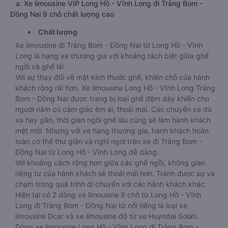
a. Xe limousine VIP Long Hồ - Vĩnh Long đi Trảng Bom -
Đồng Nai 9 chỗ chất lượng cao
Chất lượng
Xe limousine đi Trảng Bom - Đồng Nai từ Long Hồ - Vĩnh
Long là hạng xe thương gia với khoảng tách biệt giữa ghế
ngồi và ghế lái.
Với sự thay đổi về mặt kích thước ghế, khiến chỗ của hành
khách rộng rãi hơn. Xe limousine Long Hồ - Vĩnh Long Trảng
Bom - Đồng Nai được trang bị loại ghế đệm dày khiến cho
người nằm có cảm giác êm ái, thoải mái. Các chuyến xe dù
xa hay gần, thời gian ngồi ghế lâu cũng sẽ làm hành khách
mệt mỏi. Nhưng với xe hạng thương gia, hành khách hoàn
toàn có thể thư giãn và nghỉ ngơi trên xe đi Trảng Bom -
Đồng Nai từ Long Hồ - Vĩnh Long dễ dàng.
Với khoảng cách rộng hơn giữa các ghế ngồi, không gian
riêng tư của hành khách sẽ thoải mái hơn. Tránh được sự va
chạm trong quá trình di chuyển với các hành khách khác.
Hiện tại có 2 dòng xe limousine 9 chỗ từ Long Hồ - Vĩnh
Long đi Trảng Bom - Đồng Nai từ nổi tiếng là loại xe
limousine Dcar và xe limousine độ từ xe Huyndai Solati.
Dòng xe limousine Long Hồ - Vĩnh Long đi Trảng Bom -