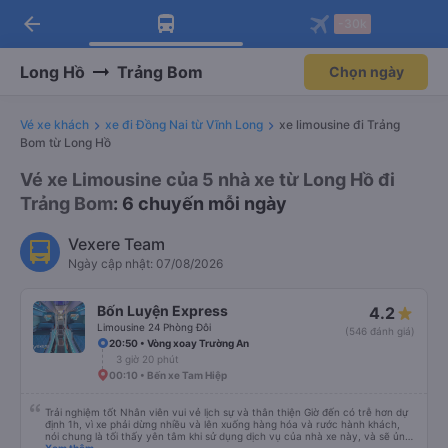
arrow_back
Tải app Vexere ngay!
Tải app Vexere
-30k
Mở app
Mở app
Nhận ưu đãi thành viên độc
-30k/ghế khi đặt vé máy bay qua
quyền
app
Long Hồ
Trảng Bom
Chọn ngày
Vé xe khách
xe đi Đồng Nai từ Vĩnh Long
xe limousine đi Trảng
Bom từ Long Hồ
Vé xe Limousine của 5 nhà xe từ Long Hồ đi
Trảng Bom
: 6 chuyến mỗi ngày
Vexere Team
Ngày cập nhật: 07/08/2026
Bốn Luyện Express
4.2
Limousine 24 Phòng Đôi
(546 đánh giá)
20:50 • Vòng xoay Trường An
3 giờ 20 phút
00:10 • Bến xe Tam Hiệp
Trải nghiệm tốt Nhân viên vui vẻ lịch sự và thân thiện Giờ đến có trễ hơn dự
định 1h, vì xe phải dừng nhiều và lên xuống hàng hóa và rước hành khách,
nói chung là tối thấy yên tâm khi sử dụng dịch vụ của nhà xe này, và sẽ ủng