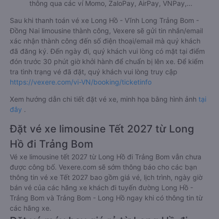
thông qua các ví Momo, ZaloPay, AirPay, VNPay,…
Sau khi thanh toán vé xe Long Hồ - Vĩnh Long Trảng Bom -
Đồng Nai limousine thành công, Vexere sẽ gửi tin nhắn/email
xác nhận thành công đến số điện thoại/email mà quý khách
đã đăng ký. Đến ngày đi, quý khách vui lòng có mặt tại điểm
đón trước 30 phút giờ khởi hành để chuẩn bị lên xe. Để kiểm
tra tình trạng vé đã đặt, quý khách vui lòng truy cập
https://vexere.com/vi-VN/booking/ticketinfo
Xem hướng dẫn chi tiết đặt vé xe, minh họa bằng hình ảnh
tại
đây
.
Đặt vé xe limousine Tết 2027 từ Long
Hồ đi Trảng Bom
Vé xe limousine tết 2027 từ Long Hồ đi Trảng Bom vẫn chưa
được công bố. Vexere.com sẽ sớm thông báo cho các bạn
thông tin vé xe Tết 2027 bao gồm giá vé, lịch trình, ngày giờ
bán vé của các hãng xe khách đi tuyến đường Long Hồ -
Trảng Bom và Trảng Bom - Long Hồ ngay khi có thông tin từ
các hãng xe.