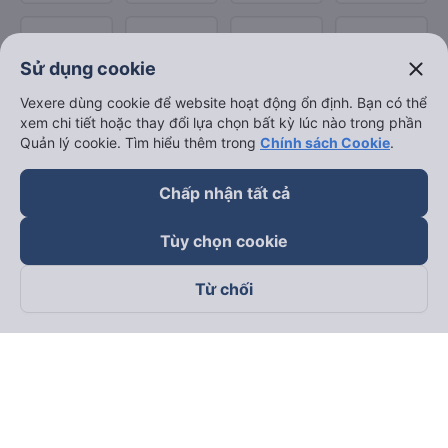
close
Sử dụng cookie
Vexere dùng cookie để website hoạt động ổn định. Bạn có thể
xem chi tiết hoặc thay đổi lựa chọn bất kỳ lúc nào trong phần
Quản lý cookie. Tìm hiểu thêm trong
Chính sách Cookie
.
Chấp nhận tất cả
Tùy chọn cookie
Từ chối
Theo dõi chúng tôi trên
Facebook
Tiktok
Youtube
Công ty TNHH Thương Mại Dịch Vụ Vexere
Địa chỉ đăng ký kinh doanh: 8C Chữ Đồng Tử, Phường Tân