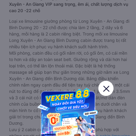
Xuyên - An Giang VIP sang trọng, êm ái, chất lượng dịch vụ
cao 20 -22 chỗ
Loại xe limousine giường phòng từ Long Xuyên - An Giang đi
Bình Dương 20 - 22 chỗ được chia làm 2 tầng, 2 dãy và 6
hàng, mỗi hàng là 2 cabin riêng biệt. Trong mỗi xe limousine
Long Xuyên - An Giang Bình Dương cabin được trang bị rất
nhiều tiện ích phục vụ hành khách suốt hành trình.
Mỗi phòng, cabin đều có gối nằm rời, có gối ôm, có cái mền
to hơn và dây an toàn seat belt. Giường rộng và dài hơn hai
loại trên, có thể lăn lộn thoải mái. Đặc biệt là hệ thống
massage sẽ giúp bạn thư giãn trong những giờ nằm xe Long
Xuyên - An Giang đến Bình Dương dài. Bảng điều khiển
chính nằm ngay cạnh đầu để tiện tay tuỳ chỉnh gồm: một cái
nút to đùng để gọi tiếp viên, 2 cổng USB , 1 jack cắm 3.5mm
và 3 cái nút có biểu tượng nguồn dùng để tắt/mở dàn đèn
chính của buồng nằm chạy dọc trên đầu, đèn dưới chân và
màn hình tv có đầy đủ phim chuẩn HD phục vụ hành khách
giải trí trong chuyến đi từ Long Xuyên - An Giang đến Bình
Dương.
Lưu ý 2 cabin cuối thường thiết kế nhỏ hơn phù hợp với
những người có thân hình nhỏ nhắn. Dòng
xe cabin limousine