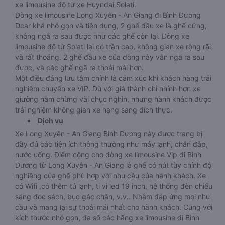
xe limousine độ từ xe Huyndai Solati.
Dòng xe limousine Long Xuyên - An Giang đi Bình Dương
Dcar khá nhỏ gọn và tiện dụng, 2 ghế đầu xe là ghế cứng,
không ngã ra sau được như các ghế còn lại. Dòng xe
limousine độ từ Solati lại có trần cao, không gian xe rộng rãi
và rất thoáng. 2 ghế đầu xe của dòng này vẫn ngã ra sau
được, và các ghế ngã ra thoải mái hơn.
Một điều đáng lưu tâm chính là cảm xúc khi khách hàng trải
nghiệm chuyến xe VIP. Dù với giá thành chỉ nhỉnh hơn xe
giường nằm chừng vài chục nghìn, nhưng hành khách được
trải nghiệm không gian xe hạng sang đích thực.
Dịch vụ
Xe Long Xuyên - An Giang Bình Dương này được trang bị
đầy đủ các tiện ích thông thường như máy lạnh, chăn đắp,
nước uống. Điểm cộng cho dòng xe limousine Vip đi Bình
Dương từ Long Xuyên - An Giang là ghế có nút tùy chỉnh độ
nghiêng của ghế phù hợp với nhu cầu của hành khách. Xe
có Wifi ,có thêm tủ lạnh, ti vi led 19 inch, hệ thống đèn chiếu
sáng đọc sách, bục gác chân, v.v.. Nhằm đáp ứng mọi nhu
cầu và mang lại sự thoải mái nhất cho hành khách. Cũng với
kích thước nhỏ gọn, đa số các hãng xe limousine đi Bình