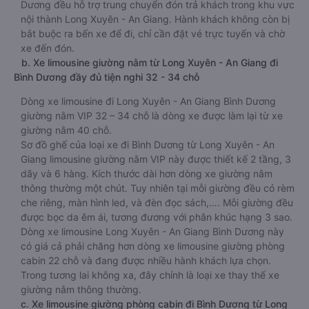
Dương đều hỗ trợ trung chuyển đón trả khách trong khu vực
nội thành Long Xuyên - An Giang. Hành khách không còn bị
bắt buộc ra bến xe để đi, chỉ cần đặt vé trực tuyến và chờ
xe đến đón.
b. Xe limousine giường nằm từ Long Xuyên - An Giang đi
Bình Dương đầy đủ tiện nghi 32 - 34 chỗ
Dòng xe limousine đi Long Xuyên - An Giang Bình Dương
giường nằm VIP 32 – 34 chỗ là dòng xe được làm lại từ xe
giường nằm 40 chỗ.
Sơ đồ ghế của loại xe đi Bình Dương từ Long Xuyên - An
Giang limousine giường nằm VIP này được thiết kế 2 tầng, 3
dãy và 6 hàng. Kích thước dài hơn dòng xe giường nằm
thông thường một chút. Tuy nhiên tại mỗi giường đều có rèm
che riêng, màn hình led, và đèn đọc sách,…. Mỗi giường đều
được bọc da êm ái, tương đương với phân khúc hạng 3 sao.
Dòng xe limousine Long Xuyên - An Giang Bình Dương này
có giá cả phải chăng hơn dòng xe limousine giường phòng
cabin 22 chỗ và đang được nhiều hành khách lựa chọn.
Trong tương lai không xa, đây chính là loại xe thay thế xe
giường nằm thông thường.
c. Xe limousine giường phòng cabin đi Bình Dương từ Long