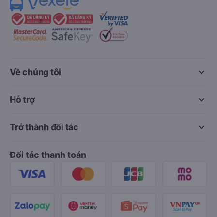
keyboard_arrow_down
Về chúng tôi
keyboard_arrow_down
Hỗ trợ
keyboard_arrow_down
Trở thành đối tác
Đối tác thanh toán