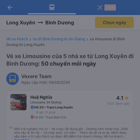
arrow_back
Tải app Vexere ngay!
Tải app Vexere
-30k
Mở app
Mở app
Nhận ưu đãi thành viên độc
-30k/ghế khi đặt vé máy bay qua
quyền
app
Long Xuyên
Bình Dương
Chọn ngày
Vé xe khách
xe đi Bình Dương từ An Giang
xe limousine đi Bình
Dương từ Long Xuyên
Vé xe Limousine của 5 nhà xe từ Long Xuyên đi
Bình Dương
: 50 chuyến mỗi ngày
Vexere Team
Ngày cập nhật: 06/08/2026
Huệ Nghĩa
4.1
Limousine 34 Giường
(1021 đánh giá)
08:30 • Trạm Long Xuyên
6 giờ 15 phút
14:45 • Trạm Bến Cát
Một trải nghiệm thú vị: - Xe chạy rất đúng giờ - Giường nằm thoải mái. 200k
như vậy là ổn rồi. - Có máy lạnh, có mền. - Thích tài xế và lơ xe. Mình được
xếp nằm vị trí yêu thích và được đổi điểm trả nhanh chóng. Hỗ trợ khách