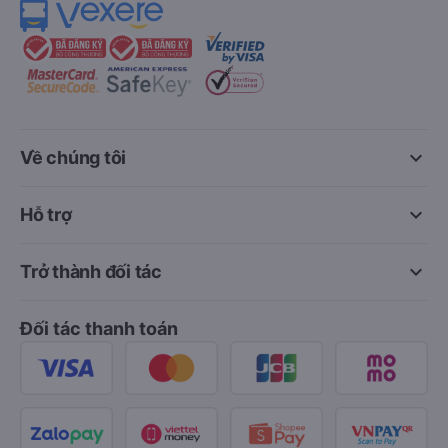
keyboard_arrow_down
Về chúng tôi
keyboard_arrow_down
Hỗ trợ
keyboard_arrow_down
Trở thành đối tác
Đối tác thanh toán