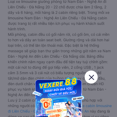
Loại xe limousine giường phòng từ Nam Đàn - Nghệ An đi
Liên Chiểu - Đà Nẵng 20 - 22 chỗ được chia làm 2 tầng, 2
dãy và 6 hàng, mỗi hàng là 2 cabin riêng biệt. Trong mỗi xe
limousine Nam Đàn - Nghệ An Liên Chiểu - Đà Nẵng cabin
được trang bị rất nhiều tiện ích phục vụ hành khách suốt
hành trình.
Mỗi phòng, cabin đều có gối nằm rời, có gối ôm, có cái mền
to hơn và dây an toàn seat belt. Giường rộng và dài hơn hai
loại trên, có thể lăn lộn thoải mái. Đặc biệt là hệ thống
massage sẽ giúp bạn thư giãn trong những giờ nằm xe Nam
Đàn - Nghệ An đến Liên Chiểu - Đà Nẵng dài. Bảng điều
khiển chính nằm ngay cạnh đầu để tiện tay tuỳ chỉnh gồm:
một cái nút to đùng để gọi tiếp viên, 2 cổng USB , 1 jack
cắm 3.5mm và 3 cái nút có biểu tượng nguồn dùng để
tắt/mở dàn đèn chính của buồng nằm chạy dọc trên đầu,
đèn dưới chân và màn hình tv có đầy đủ phim chuẩn HD
phục vụ hành khách giải trí trong chuyến đi từ Nam Đàn -
Nghệ An đến Liên Chiểu - Đà Nẵng.
Lưu ý 2 cabin cuối thường thiết kế nhỏ hơn phù hợp với
những người có thân hình nhỏ nhắn. Dòng
xe cabin limousine
đi Liên Chiểu - Đà Nẵng từ Nam Đàn - Nghệ An
này đang là
dòng xe cao cấp nhất, hành khách thường chọn vì sự riêng