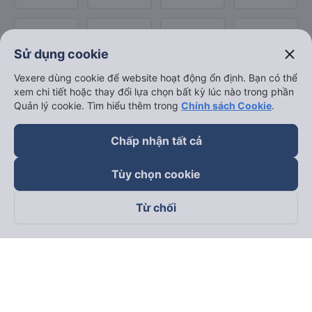
close
Sử dụng cookie
Vexere dùng cookie để website hoạt động ổn định. Bạn có thể
xem chi tiết hoặc thay đổi lựa chọn bất kỳ lúc nào trong phần
Quản lý cookie. Tìm hiểu thêm trong
Chính sách Cookie
.
Chấp nhận tất cả
Tùy chọn cookie
Từ chối
Theo dõi chúng tôi trên
Facebook
Tiktok
Youtube
Công ty TNHH Thương Mại Dịch Vụ Vexere