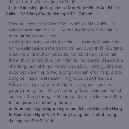
đặt vé trực tuyến và chờ xe đến đón.
b. Xe limousine giường nằm từ Nam Đàn - Nghệ An đi Liên
Chiểu - Đà Nẵng đầy đủ tiện nghi 32 - 34 chỗ
Dòng xe limousine đi Nam Đàn - Nghệ An Liên Chiểu - Đà
Nẵng giường nằm VIP 32 – 34 chỗ là dòng xe được làm lại
từ xe giường nằm 40 chỗ.
Sơ đồ ghế của loại xe đi Liên Chiểu - Đà Nẵng từ Nam Đàn -
Nghệ An limousine giường nằm VIP này được thiết kế 2 tầng,
3 dãy và 6 hàng. Kích thước dài hơn dòng xe giường nằm
thông thường một chút. Tuy nhiên tại mỗi giường đều có rèm
che riêng, màn hình led, và đèn đọc sách,…. Mỗi giường đều
được bọc da êm ái, tương đương với phân khúc hạng 3 sao.
Dòng xe limousine Nam Đàn - Nghệ An Liên Chiểu - Đà
Nẵng này có giá cả phải chăng hơn dòng xe limousine
giường phòng cabin 22 chỗ và đang được nhiều hành khách
lựa chọn. Trong tương lai không xa, đây chính là loại xe thay
thế xe giường nằm thông thường.
c. Xe limousine giường phòng cabin đi Liên Chiểu - Đà Nẵng
từ Nam Đàn - Nghệ An VIP sang trọng, êm ái, chất lượng
dịch vụ cao 20 -22 chỗ