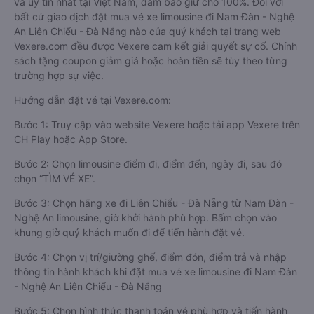
và uy tín nhất tại Việt Nam, đảm bảo giữ chỗ 100%. Đối với
bất cứ giao dịch đặt mua vé xe limousine đi Nam Đàn - Nghệ
An Liên Chiểu - Đà Nẵng nào của quý khách tại trang web
Vexere.com đều được Vexere cam kết giải quyết sự cố. Chính
sách tặng coupon giảm giá hoặc hoàn tiền sẽ tùy theo từng
trường hợp sự việc.
Hướng dẫn đặt vé tại Vexere.com:
Bước 1: Truy cập vào website Vexere hoặc tải app Vexere trên
CH Play hoặc App Store.
Bước 2: Chọn limousine điểm đi, điểm đến, ngày đi, sau đó
chọn “TÌM VÉ XE”.
Bước 3: Chọn hãng xe đi Liên Chiểu - Đà Nẵng từ Nam Đàn -
Nghệ An limousine, giờ khởi hành phù hợp. Bấm chọn vào
khung giờ quý khách muốn đi để tiến hành đặt vé.
Bước 4: Chọn vị trí/giường ghế, điểm đón, điểm trả và nhập
thông tin hành khách khi đặt mua vé xe limousine đi Nam Đàn
- Nghệ An Liên Chiểu - Đà Nẵng
Bước 5: Chọn hình thức thanh toán vé phù hợp và tiến hành