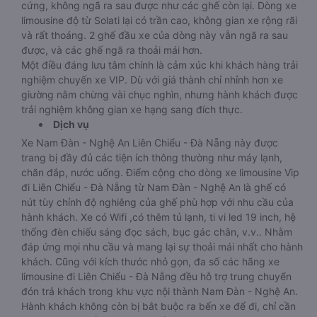
cứng, không ngã ra sau được như các ghế còn lại. Dòng xe
limousine độ từ Solati lại có trần cao, không gian xe rộng rãi
và rất thoáng. 2 ghế đầu xe của dòng này vẫn ngã ra sau
được, và các ghế ngã ra thoải mái hơn.
Một điều đáng lưu tâm chính là cảm xúc khi khách hàng trải
nghiệm chuyến xe VIP. Dù với giá thành chỉ nhỉnh hơn xe
giường nằm chừng vài chục nghìn, nhưng hành khách được
trải nghiệm không gian xe hạng sang đích thực.
Dịch vụ
Xe Nam Đàn - Nghệ An Liên Chiểu - Đà Nẵng này được
trang bị đầy đủ các tiện ích thông thường như máy lạnh,
chăn đắp, nước uống. Điểm cộng cho dòng xe limousine Vip
đi Liên Chiểu - Đà Nẵng từ Nam Đàn - Nghệ An là ghế có
nút tùy chỉnh độ nghiêng của ghế phù hợp với nhu cầu của
hành khách. Xe có Wifi ,có thêm tủ lạnh, ti vi led 19 inch, hệ
thống đèn chiếu sáng đọc sách, bục gác chân, v.v.. Nhằm
đáp ứng mọi nhu cầu và mang lại sự thoải mái nhất cho hành
khách. Cũng với kích thước nhỏ gọn, đa số các hãng xe
limousine đi Liên Chiểu - Đà Nẵng đều hỗ trợ trung chuyển
đón trả khách trong khu vực nội thành Nam Đàn - Nghệ An.
Hành khách không còn bị bắt buộc ra bến xe để đi, chỉ cần