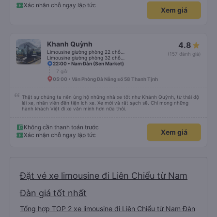
thời gian dự kiến. 10 điểm, lần sau có nhu cầu sẽ chọn nhà xe này để đi Vinh
Xác nhận chỗ ngay lập tức
Xem giá
<-> Đà Nẵng
Khanh Quỳnh
4.8
Limousine giường phòng 22 chỗ (WC)
(157 đánh giá)
Limousine giường phòng 32 chỗ (WC)
22:00 • Nam Đàn (Sen Market)
7 giờ
05:00 • Văn Phòng Đà Nẵng số 58 Thanh Tịnh
Thật sự chúng ta nên ủng hộ những nhà xe tốt như Khánh Quỳnh, từ thái độ
lái xe, nhân viên đến tiện ích xe. Xe mới và rất sạch sẽ. Chỉ mong những
hành khách Việt đi xe văn minh hơn nữa thôi.
Không cần thanh toán trước
Xem giá
Xác nhận chỗ ngay lập tức
Đặt vé xe limousine đi Liên Chiểu từ Nam
Đàn giá tốt nhất
Tổng hợp TOP 2 xe limousine đi Liên Chiểu từ Nam Đàn