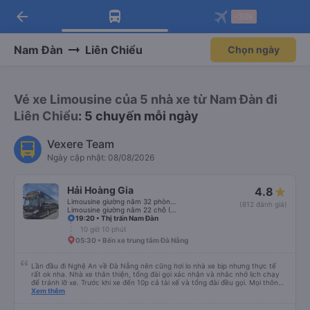
arrow_back
Tải app Vexere ngay!
Tải app Vexere
-30k
Mở app
Mở app
Nhận ưu đãi thành viên độc
-30k/ghế khi đặt vé máy bay qua
quyền
app
Nam Đàn
Liên Chiểu
Chọn ngày
Vé xe Limousine của 5 nhà xe từ Nam Đàn đi
Liên Chiểu
: 5 chuyến mỗi ngày
Vexere Team
Ngày cập nhật: 08/08/2026
Hải Hoàng Gia
4.8
Limousine giường nằm 32 phòng (WC)
(812 đánh giá)
Limousine giường nằm 22 chỗ (WC)
19:20 • Thị trấn Nam Đàn
10 giờ 10 phút
05:30 • Bến xe trung tâm Đà Nẵng
Lần đầu đi Nghệ An về Đà Nẵng nên cũng hơi lo nhà xe bịp nhưng thực tế
rất ok nha. Nhà xe thân thiện, tổng đài gọi xác nhận và nhắc nhở lịch chạy
để tránh lỡ xe. Trước khi xe đến 10p cả tài xế và tổng đài đều gọi. Mọi thông
tin về biển số xe và số điện thoại tài xế đều trùng khớp trong email nhận
Xem thêm
được. Mình đặt ghế nào thì giữ nguyên ghế đó cho mình. Chỗ nằm rộng rãi,
thoải mái, xe chạy êm và không có mùi, về đến ĐN sớm gần 1 tiếng so với