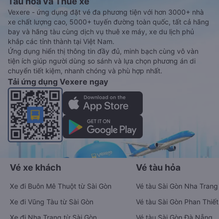
Tàu hoả và Thuê xe
Vexere - ứng dụng đặt vé đa phương tiện với hơn 3000+ nhà
xe chất lượng cao, 5000+ tuyến đường toàn quốc, tất cả hãng
bay và hãng tàu cùng dịch vụ thuê xe máy, xe du lịch phủ
khắp các tỉnh thành tại Việt Nam.
Ứng dụng hiển thị thông tin đầy đủ, minh bạch cùng vô vàn
tiện ích giúp người dùng so sánh và lựa chọn phương án di
chuyển tiết kiệm, nhanh chóng và phù hợp nhất.
Tải ứng dụng Vexere ngay
Vé xe khách
Vé tàu hỏa
Xe đi Buôn Mê Thuột từ Sài Gòn
Vé tàu Sài Gòn Nha Trang
Xe đi Vũng Tàu từ Sài Gòn
Vé tàu Sài Gòn Phan Thiết
Xe đi Nha Trang từ Sài Gòn
Vé tàu Sài Gòn Đà Nẵng