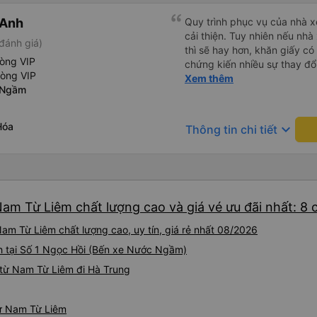
 Anh
Quy trình phục vụ của nhà xe
cải thiện. Tuy nhiên nếu nhà
đánh giá)
thì sẽ hay hơn, khăn giấy có 
hòng VIP
chứng kiến nhiều sự thay đổ
hòng VIP
rồi: tài xế và phụ xe ngày c
Xem thêm
 Ngầm
rõ ràng và phục vụ nhanh c
trung chuyển ở Hà Nội khi 
Hóa
keyboard_arrow_down
Thông tin chi tiết
Nam Từ Liêm chất lượng cao và giá vé ưu đãi nhất: 8
am Từ Liêm chất lượng cao, uy tín, giá rẻ nhất 08/2026
h tại Số 1 Ngọc Hồi (Bến xe Nước Ngầm)
từ Nam Từ Liêm đi Hà Trung
từ Nam Từ Liêm