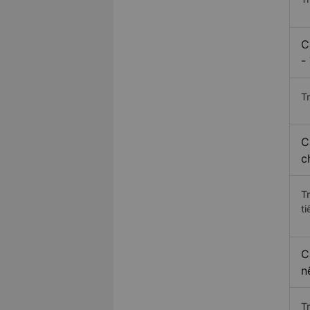
C
-
Tr
C
c
T
ti
C
n
T