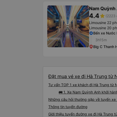
Nam Quỳnh
4.4
star
(2223 
Limousine 22 p
Limousine 20 p
Bến xe Nước
3h15m
Big C Thanh 
Đặt mua vé xe đi Hà Trung từ 
Tư vấn TOP 1 xe khách đi Hà Trung từ N
🚌 1. Xe Nam Quỳnh Anh khởi hàn
Những câu hỏi thường gặp về tuyến xe 
Thông tin tuyến đường
Giới thiệu tuyến đường xe đi Hà Trung 