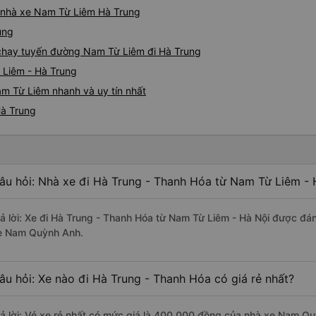
iá nhà xe Nam Từ Liêm Hà Trung
ung
e chạy tuyến đường Nam Từ Liêm đi Hà Trung
 Liêm - Hà Trung
m Từ Liêm nhanh và uy tín nhất
Hà Trung
âu hỏi: Nhà xe đi Hà Trung - Thanh Hóa từ Nam Từ Liêm - 
rả lời: Xe đi Hà Trung - Thanh Hóa từ Nam Từ Liêm - Hà Nội được đán
e Nam Quỳnh Anh.
âu hỏi: Xe nào đi Hà Trung - Thanh Hóa có giá rẻ nhất?
rả lời: Vé xe rẻ nhất có mức giá là 400.000 đồng của nhà xe Nam Q