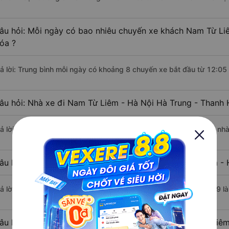
âu hỏi: Mỗi ngày có bao nhiêu chuyến xe khách Nam Từ Liê
óa ?
rả lời: Trung bình mỗi ngày có khoảng 8 chuyến xe bắt đầu từ 12:05
âu hỏi: Nhà xe đi Nam Từ Liêm - Hà Nội Hà Trung - Thanh
rả lời: Chuyến xe có giờ xuất phát sớm nhất vào lúc 12:05 là của n
âu hỏi: Nhà xe đi Hà Trung - Thanh Hóa từ Nam Từ Liêm - H
rả lời: Chuyến xe có giờ xuất phát trễ (muộn) nhất là vào lúc 23:59
âu hỏi: Review xe đi Hà Trung - Thanh Hóa từ Nam Từ Liêm