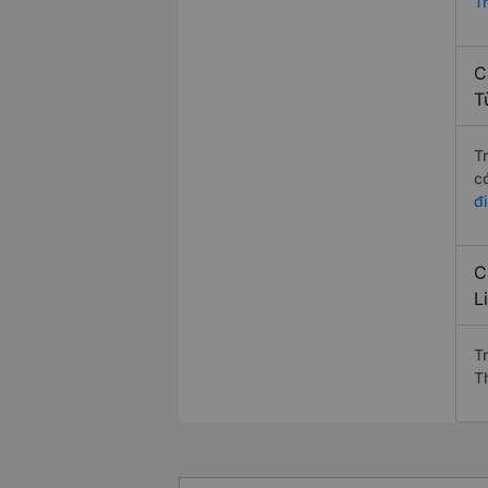
T
C
T
T
c
đ
C
L
T
T