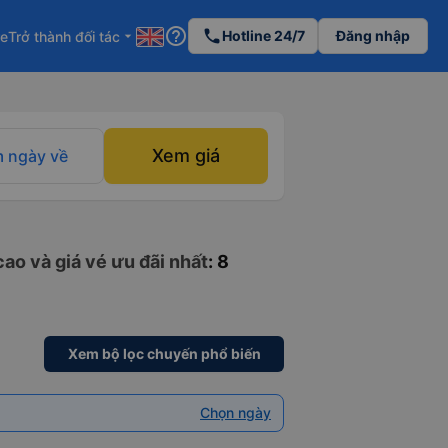
help_outline
phone
Hotline 24/7
Đăng nhập
re
Trở thành đối tác
arrow_drop_down
Xem giá
 ngày về
ao và giá vé ưu đãi nhất
: 8
Xem bộ lọc chuyến phổ biến
Chọn ngày