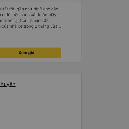
 rất tốt, gần như rất ít chỗ cần
 xe đổi bên sản xuất khăn giấy
mùi hơi lạ. Còn lại mình đã
i của nhà xe trong 2 tháng vừa
àng thân thiện, quy trình phục vụ
hóng, đã giải quyết điểm nghẽn
đã phân vùng từng xe
Xem giá
 chuyến