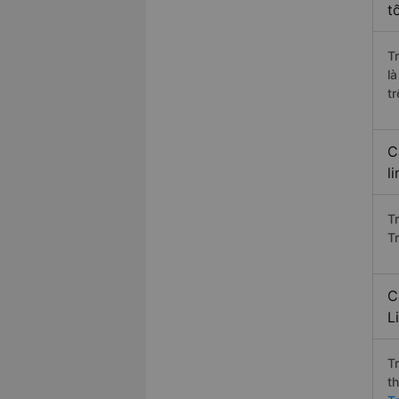
t
T
l
t
C
l
T
T
C
L
T
t