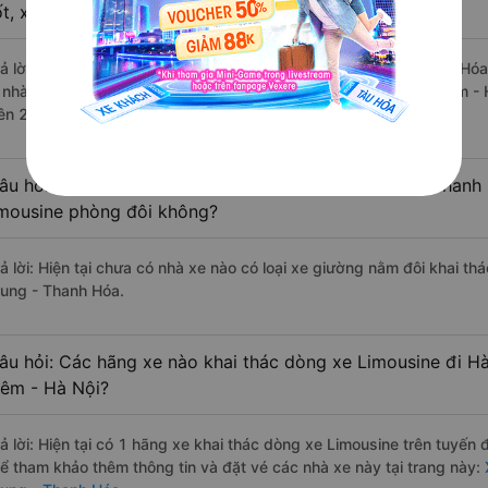
ốt, xuất sắc, cao cấp nhất?
rả lời: Những hãng xe đi Nam Từ Liêm - Hà Nội Hà Trung - Thanh Hóa 
à nhà xe Nam Quỳnh Anh đi Hà Trung - Thanh Hóa từ Nam Từ Liêm - H
rên 2212 đánh giá của khách hàng).
âu hỏi: Có loại xe Nam Từ Liêm - Hà Nội Hà Trung - Thanh
imousine phòng đôi không?
rả lời: Hiện tại chưa có nhà xe nào có loại xe giường nằm đôi khai t
rung - Thanh Hóa.
âu hỏi: Các hãng xe nào khai thác dòng xe Limousine đi H
iêm - Hà Nội?
rả lời: Hiện tại có 1 hãng xe khai thác dòng xe Limousine trên tuyế
hể tham khảo thêm thông tin và đặt vé các nhà xe này tại trang này:
X