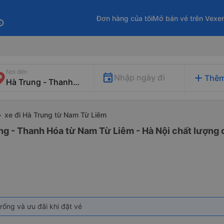
Đơn hàng của tôi
Mở bán vé trên Vexe
fo
Nơi đến
add
Nhập ngày đi
Thêm
xe đi Hà Trung từ Nam Từ Liêm
ng - Thanh Hóa từ Nam Từ Liêm - Hà Nội chất lượng c
rống và ưu đãi khi đặt vé