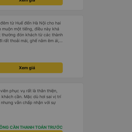
 đêm từ Huế đến Hà Nội cho hai
n muộn một tiếng, điều này khá
t thường đón khách từ các thành
i rất thoải mái, ghế nằm êm ái,
 như tôi vẫn ngủ ngon. Sau khi
chiếc túi nhỏ trên xe, nhưng đã
ó hoàn toàn nguyên vẹn. Tất
những rắc rối như vậy, nhưng thật
Xem giá
t quan tâm đến khách hàng của
 đi xe của họ lần nữa.
iên phục vụ rất là thân thiện,
h khách cần. Mặc dù hơi sai vị trí
R nhưng vẫn chấp nhận với sự
ÔNG CẦN THANH TOÁN TRƯỚC