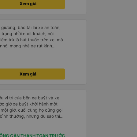
Xem giá
giường, bác tài lái xe an toàn,
nh trạng nhồi nhét khách, nói
iểm trừ là hút thuốc trên xe, mà
 nhỏ, mong nhà xe rút kinh
 này
Xem giá
u vị trí của bến xe buýt và xe
ước giờ xe buýt khởi hành một
 một giờ, cuối cùng họ cũng gọi
ụ bình thường, nhưng dù sao thì
vì tôi rất thoải mái. Sẽ tuyệt
ơn. Nhưng tôi thích nó nên tôi
rất nhiều.
ÔNG CẦN THANH TOÁN TRƯỚC