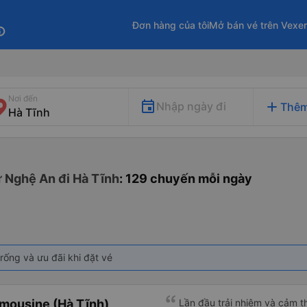
Đơn hàng của tôi
Mở bán vé trên Vexe
fo
Nơi đến
add
Nhập ngày đi
Thêm
ừ Nghệ An đi Hà Tĩnh
: 129 chuyến mỗi ngày
rống và ưu đãi khi đặt vé
mousine (Hà Tĩnh)
Lần đầu trải nhiệm và cảm th