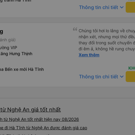
keyboard_arrow_down
Thông tin chi tiết
ng
Chúng tôi hơi lo lắng về chu
nhận xét, nhưng mọi thứ đều 
ánh giá)
thay đổi trong suốt chuyến đ
ường VIP
đi êm ả, không hề rung chuy
xăng Hưng Thịnh
để đi vệ sinh và dừng lại để
Xem thêm
thể hơi ngắn đối với những 
không phải là vấn đề lớn. Chú
KH
ba Bến xe mới Hà Tĩnh
keyboard_arrow_down
Thông tin chi tiết
 từ Nghệ An giá tốt nhất
h từ Nghệ An tốt nhất hiện nay 08/2026
ine đi Hà Tĩnh từ Nghệ An được đánh giá cao