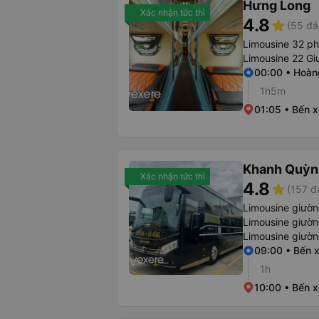
Hưng Long
Xác nhận tức thì
4.8
star
(55 đá
Limousine 32 p
Limousine 22 Gi
00:00 • Hoàn
1h5m
01:05 • Bến 
Khanh Quỳn
Xác nhận tức thì
4.8
star
(157 đ
Limousine giườ
Limousine giườ
Limousine giườ
09:00 • Bến 
1h
10:00 • Bến x