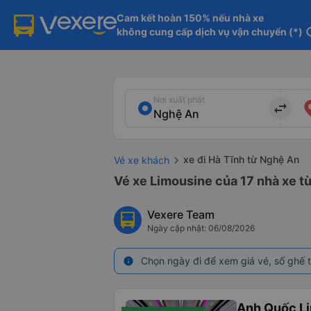
Cam kết hoàn 150% nếu nhà xe

không cung cấp dịch vụ vận chuyển (*)
in
Nơi xuất phát
import_export
xe đi Hà Tĩnh từ Nghệ An
Vé xe khách
Vé xe Limousine của 17 nhà xe t
Vexere Team
Ngày cập nhật: 06/08/2026
Chọn ngày đi để xem giá vé, số ghế t
info
Anh Quốc Li