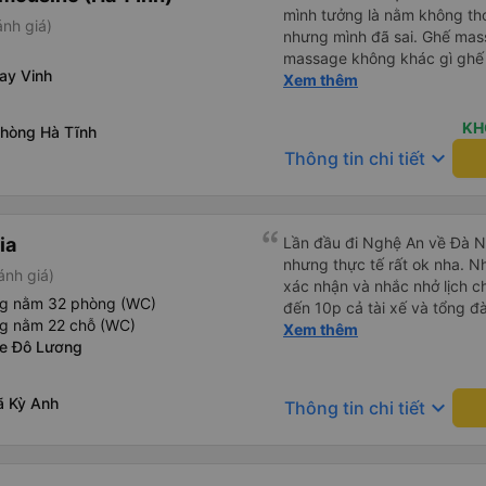
mình tưởng là nằm không th
ánh giá)
nhưng mình đã sai. Ghế mas
massage không khác gì ghế 
ay Vinh
toàn cẩn thận nên dù ngồi 
Xem thêm
thấy say xe. Đúng là một chu
là khách quen của nhà xe nà
KH
phòng Hà Tĩnh
keyboard_arrow_down
Thông tin chi tiết
ia
Lần đầu đi Nghệ An về Đà N
nhưng thực tế rất ok nha. Nhà xe thân thiện, tổng đài gọi
ánh giá)
xác nhận và nhắc nhở lịch ch
ng nằm 32 phòng (WC)
đến 10p cả tài xế và tổng đà
ng nằm 22 chỗ (WC)
số xe và số điện thoại tài x
Xem thêm
xe Đô Lương
được. Mình đặt ghế nào thì giữ nguyên ghế đó cho mình.
Chỗ nằm rộng rãi, thoải mái
đến ĐN sớm gần 1 tiếng so với thời 
ã Kỳ Anh
keyboard_arrow_down
Thông tin chi tiết
sau có nhu cầu sẽ chọn nhà 