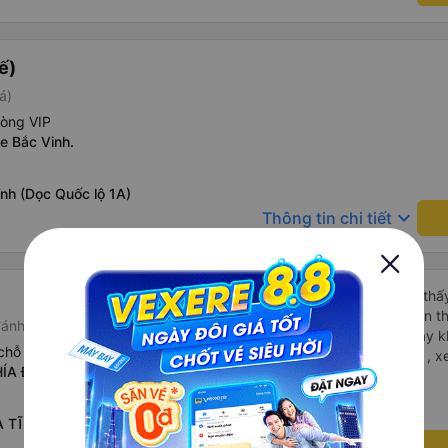
ghế nhựa ở lối đi giữa, điều
Mặc dù có một vài bất tiện nh
cực với công ty này. Đây là 
ế)
từng sử dụng ở Việt Nam. Sự
á)
tạo nên sự khác biệt đáng kể
cho bất kỳ ai đi tuyến đườn
hòng VIP
e Bắc Vinh.
nh (Dọc Quốc lộ 1A)
keyboard_arrow_down
Thông tin chi tiết
Bình thường đi Văn Minh thấ
ok lắm , dây cắm sạc điện tho
ánh giá)
mình đã thử cắm lại 3 máy kh
chỗ
cắm chứ ko phải do máy , xe
HÍA ĐÔNG - NA
À TĨNH - HT