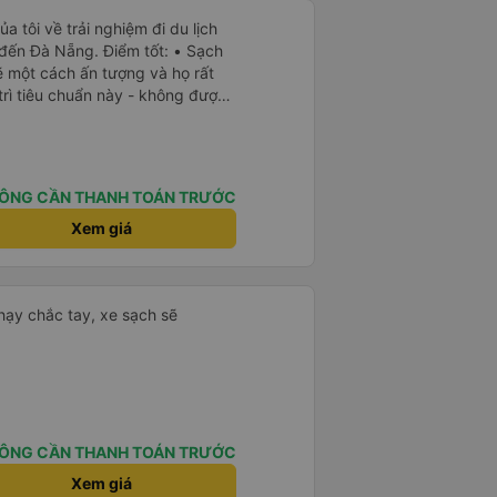
a tôi về trải nghiệm đi du lịch
 đến Đà Nẵng. Điểm tốt: • Sạch
ẽ một cách ấn tượng và họ rất
trì tiêu chuẩn này - không được
ầu tiên tôi thấy sự chú trọng
ở Việt Nam. Mọi thứ bên trong
h sẽ. • WiFi đáng tin cậy: WiFi
trong suốt chuyến đi. • Tùy chọn
ÔNG CẦN THANH TOÁN TRƯỚC
à USB-C, đây cũng là lần đầu
yên tĩnh và thanh bình: Họ không
Xem giá
 bật nhạc lớn, giúp tôi dễ dàng
ành trình. • Dừng vệ sinh thường
ờng xuyên, tạo sự thuận tiện cho
hạy chắc tay, xe sạch sẽ
 Thay đổi địa điểm đón vào phút
hành, họ thông báo với tôi rằng
sang một địa điểm xa hơn
họ đã đền bù cho tôi 100.000
ài xế không thân thiện: Tài xế
oặc hữu ích, nhưng không đến
e buýt quá đông ở Đà Nẵng: Khi
ÔNG CẦN THANH TOÁN TRƯỚC
uýt khác để đến khách sạn của
Xem giá
 và tôi phải ngồi trên một chiếc