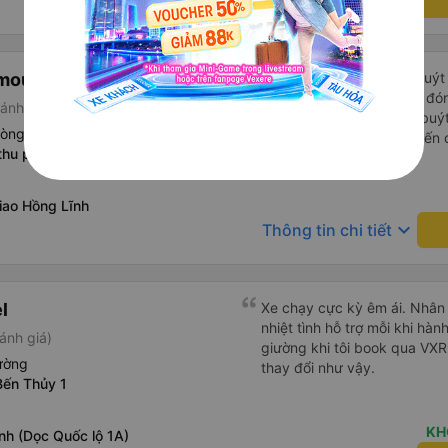
keyboard_arrow_down
Thông tin chi tiết
imousine
Chúng tôi đã đặt vé xe buýt
người. Xe buýt đến điểm đó
ánh giá)
bình thường ở đây vì xe buý
hòng
phố khác trước đó. Chuyến đ
thu phí Bến Thủy (Vinh)
và ngay cả người cao 1,80 m
Xem thêm
đến nơi, chúng tôi quên một 
nhận lại được vào tối hôm đ
iao Hồng Lĩnh
nhiên, tốt hơn hết là tránh 
keyboard_arrow_down
Thông tin chi tiết
tốt khi thấy công ty xe buý
mình. Chúng tôi chắc chắn sẽ
l
Xe chạy cực kỳ êm ái. Nhân v
nhiệt tình hỗ trợ mỗi khi hàn
ánh giá)
giường khi tôi book qua VX
ường
thay đổi như vậy.
Bến Thủy 1
KH
nh (Dọc Quốc lộ 1A)