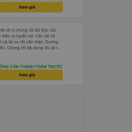
Xem giá
yến đi vì chúng tôi đã đọc các
diễn ra tuyệt vời. Các tài xế
i và lái xe rất cẩn thận. Đường
ển. Chúng tôi đã dừng đủ số lần
 ăn tối. Nhìn chung, ghế ngồi có
người cao trên 180 cm nhưng đó
ng tôi rất thích chuyến đi.
ÔNG CẦN THANH TOÁN TRƯỚC
Xem giá