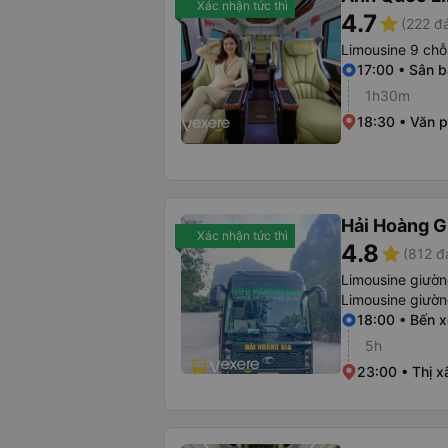
Xác nhận tức thì
4.7
star
(222 đ
Limousine 9 chỗ
17:00 • Sân b
1h30m
18:30 • Văn 
Hải Hoàng G
Xác nhận tức thì
4.8
star
(812 đ
Limousine giườ
Limousine giườ
18:00 • Bến 
5h
23:00 • Thị x