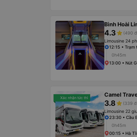
Bình Hoài L
4.3
star
(490 đ
Limousine 24 p
12:15 • Trạm 
0h45m
13:00 • Nút G
Camel Trave
Xác nhận tức thì
3.8
star
(339 đ
Limousine 22 gi
23:30 • Cầu 
0h45m
00:15 • Hà Tĩ