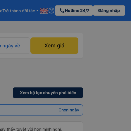
help_outline
phone
Hotline 24/7
Đăng nhập
re
Trở thành đối tác
arrow_drop_down
Xem giá
 ngày về
Xem bộ lọc chuyến phổ biến
Chọn ngày
ấy thấy tuyệt vời hơn mình nghĩ,