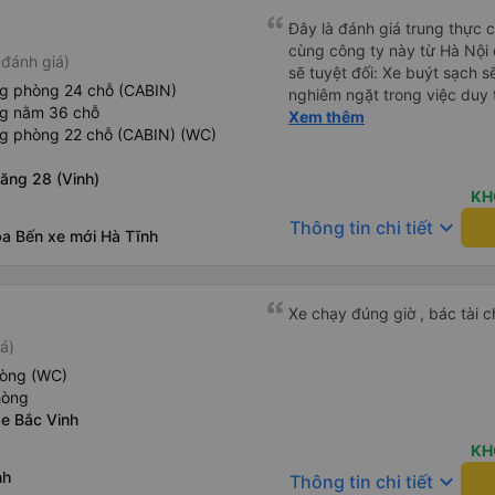
Đây là đánh giá trung thực củ
cùng công ty này từ Hà Nội
đánh giá)
sẽ tuyệt đối: Xe buýt sạch s
ng phòng 24 chỗ (CABIN)
nghiêm ngặt trong việc duy 
ng nằm 36 chỗ
phép ăn trên xe. Đây là lần đ
Xem thêm
ng phòng 22 chỗ (CABIN) (WC)
đến vấn đề sạch sẽ như vậy 
xe buýt đều trông mới và sạc
ăng 28 (Vinh)
trên xe hoạt động hoàn hảo 
KH
sạc: Có sẵn cổng sạc USB v
keyboard_arrow_down
Thông tin chi tiết
tiên tôi thấy. • Môi trường 
ba Bến xe mới Hà Tĩnh
bật đèn không cần thiết hoặc
thư giãn và ngủ trong suốt h
xuyên: Họ lên lịch dừng thư
Xe chạy đúng giờ , bác tài c
mọi người. Điểm chưa tốt: •
chót: Vài giờ trước khi khởi 
á)
điểm đón đã được thay đổi 
hòng (WC)
khoảng 30 phút. Tuy nhiên, 
hòng
VND, tôi thấy công bằng. • T
xe Bắc Vinh
không thực sự thân thiện h
mức không thể chịu nổi. • X
KH
chúng tôi chuyển sang xe b
nh
keyboard_arrow_down
Thông tin chi tiết
mình ở Đà Nẵng, xe quá đông