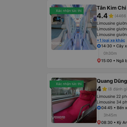
Tân Kim Chi
Xác nhận tức thì
4.4
star
(4466 
Limousine giườ
Limousine giườ
Limousine giườ
+1 loại xe khác
14:30 • Cây x
0h30m
15:00 • Ngã 
Quang Dũng
Xác nhận tức thì
4
star
(8 đánh gi
Limousine 22 p
Limousine 34 p
04:45 • Bến 
3h45m
08:30 • Kỳ A