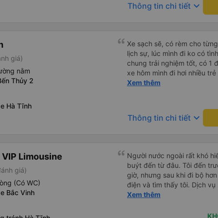
keyboard_arrow_down
Thông tin chi tiết
h
Xe sạch sẽ, có rèm cho từng 
lịch sự, lúc mình đi ko có tì
nh giá)
chung trải nghiệm tốt, có 1 đ
iường nằm
xe hôm mình đi hơi nhiều trẻ
Bến Thủy 2
nghiệm khi đọc đc bình luận
Xem thêm
xe Hà Tĩnh
keyboard_arrow_down
Thông tin chi tiết
 VIP Limousine
Người nước ngoài rất khó hiể
buýt đến từ đâu. Tôi đến tr
đánh giá)
giờ, nhưng sau khi đi bộ hơn
hòng (Có WC)
điện và tìm thấy tôi. Dịch v
xe Bắc Vinh
tôi ngủ ngon hơn ở khách sạn 
Xem thêm
hơn nếu tiếng còi xe bớt to h
cho điểm tối đa. Cảm ơn bạn 
KH
g tránh Hà Tĩnh