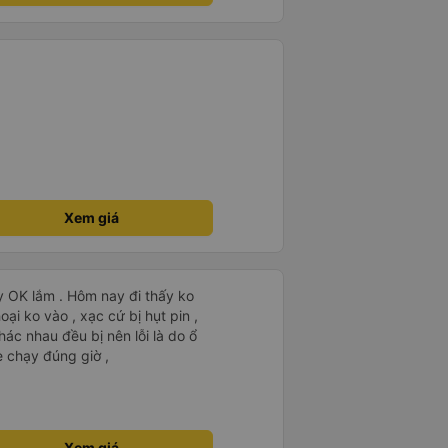
 này không lý tưởng. Nhìn chung:
ỏ, tôi đã có trải nghiệm tích
dịch vụ xe buýt tốt nhất mà tôi
 sạch sẽ, thoải mái và yên tĩnh
 và tôi sẽ giới thiệu dịch vụ này
g này.
Xem giá
y OK lắm . Hôm nay đi thấy ko
ại ko vào , xạc cứ bị hụt pin ,
ác nhau đều bị nên lỗi là do ổ
 chạy đúng giờ ,
Xem giá