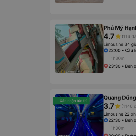
Phú Mỹ Hạn
4.7
star
(116 đá
Limousine 34 g
22:00 • Cầu 
1h30m
23:30 • Bến 
Quang Dũng
Xác nhận tức thì
3.7
star
(1140 
Limousine 22 p
22:30 • Bến 
1h30m
00:00 • Đườn