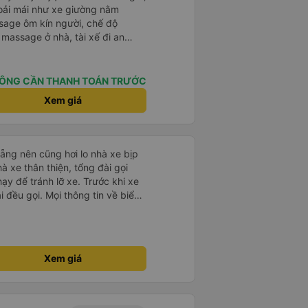
oải mái như xe giường nằm
sage ôm kín người, chế độ
massage ở nhà, tài xế đi an
ghế cuối mà mình cũng không
yến đi tuyệt vời, tự hứa mình sẽ
y cho những chuyến đi tiếp theo
ÔNG CẦN THANH TOÁN TRƯỚC
Xem giá
ẵng nên cũng hơi lo nhà xe bịp
ạy để tránh lỡ xe. Trước khi xe
i đều gọi. Mọi thông tin về biển
ế đều trùng khớp trong email nhận
, xe chạy êm và không có mùi, về
gian dự kiến. 10 điểm, lần
Xem giá
xe này để đi Vinh <-> Đà Nẵng